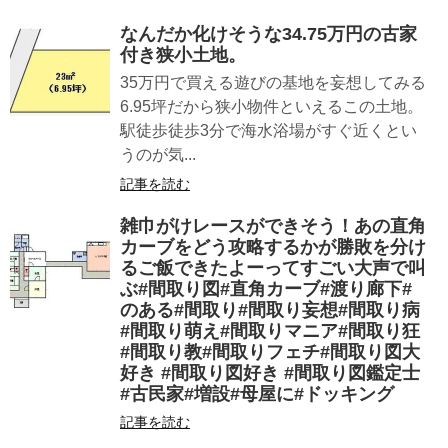
なんだか化けそうな34.75万円の古家
付き狭小土地。
35万円で買える遊びの基地を妄想してみる
6.95坪だから狭小物件といえるこの土地。
駅徒歩徒歩3分で海水浴場がすぐ近くとい
うのが気...
記事を読む
雑巾がけレースができそう！あの直角
カーブをどう攻略するかが勝敗を分け
るご飯できたよーってすごい大声で叫
ぶ#間取り図#直角カーブ#渡り廊下#
のある#間取り#間取り妄想#間取り病
#間取り萌え#間取りマニア#間取り狂
#間取り教#間取りフェチ#間取り図大
好き #間取り図好き #間取り図鑑定士
#古民家#増設#母屋に#ドッキング
記事を読む