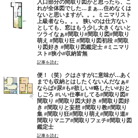
入口部分の間取り図かと思ったら、こ
れが全体図でした…まぁ…住めなくは
ないと思いますが。。。ミニマリスト
上級者なら。。。 狭いのは仕方ない
としても、窓はもう少し大きくないと
ツライなぁ#間取り#間取り図#間取り
萌え #間取り狂 #間取り図初段 #間取
り図好き #間取り図鑑定士 #ミニマリ
スト#狭小#収納皆無
記事を読む
便！（笑）クはさすがに意味が…あく
までも収納とはしたくないんだなぁ#
ならば#尿#も#欲しい#略したい#おと
しごろ #いい仕事#してる#間取り図#
間取り #間取り図大好き #間取り図好
き #間取りと妄想 #間取り教#間取り
集 #間取り狂#間取り萌え#間取り道#
間取りマニア#間取りフェチ#間取り図
鑑定士
記事を読む