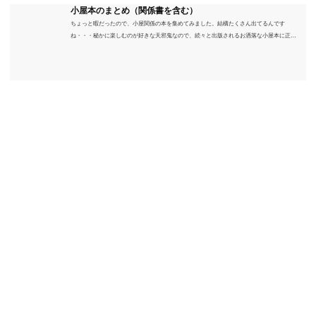
小屋本のまとめ（関係書を含む）
ちょっと暇だったので、小屋関係の本を集めてみました。結構たくさん出てるんです
ね・・・秘かに楽しむのが好きな天邪鬼なので、続々と出版されるお洒落な小屋本に正直
うんざりしていますが、日々の読書＆数年後すっかりブームが去ったころにゆっくりと楽
しむためのメモです。発行年順に並べてみました。こうしてみると結構面白いですね～※
★印は読書済。★の数はおすすめ度合い（MAX★★★）※2018.6.25現在（随時更新/漏れが
あれば教えていただけると嬉しいです）ムック～発行年順小屋ライフ 小屋を活用した素敵
なライフスタイルムック: 63...