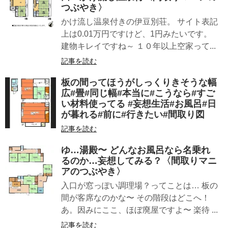
つぶやき〉
かけ流し温泉付きの伊豆別荘。 サイト表記
上は0.01万円ですけど、1円みたいです。
建物キレイですね～ １０年以上空家って...
記事を読む
板の間ってほうがしっくりきそうな幅
広#畳#同じ幅#本当に#こうなら#すご
い材料使ってる #妄想生活#お風呂#日
が暮れる#前に#行きたい#間取り図
記事を読む
ゆ…湯殿〜︎ どんなお風呂なら名乗れ
るのか…妄想してみる？〈間取りマニ
アのつぶやき〉
入口が窓っぽい調理場？ってことは… 板の
間が客席なのかな〜 その階段はどこへ！
あ。因みにここ、ほぼ廃屋ですよ〜 楽待 ...
記事を読む