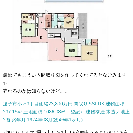
豪邸でもこういう間取り図を作ってくれてるとなごみます
✨
売れるのかは知らないけど。。。
逗子市小坪3丁目価格23,800万円 間取り 5SLDK 建物面積
237.15㎡ 土地面積 1086.08㎡（登記） 建物構造 木造／地上
2階 築年月 1974年08月(築46年1ヶ月)
#切れたナイフ#思い出した#出川#意味分からない#けど#言