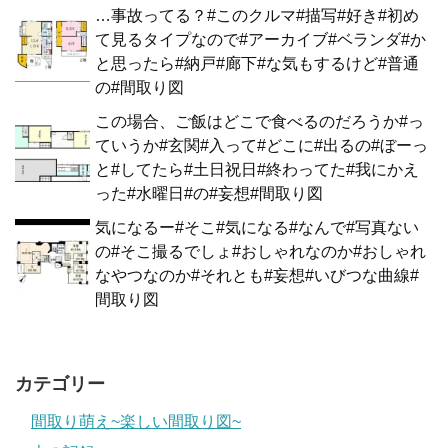
…事故ってる？#このクルマ#描写#好き#初め
て見るタイプなので#アーカイブ#ベランダ#か
と思ったら#納戸#廊下#な気もするけど#普通
の#間取り図
この場合、ご飯はどこで食べるのだろうか#っ
ていうか#玄関#入って#どこに#出るの#ぼーっ
と#してたら#土日祝日#終わってた#我にかえ
った#水曜日#の#妄想#間取り図
気になるー#そこ#気になる#なんで#写真ない
の#そこ撮るでしょ#おしゃれなのか#おしゃれ
なやつなのか#それとも#妄想#いびつな曲線#
間取り図
カテゴリー
間取り萌え~楽しい間取り図~