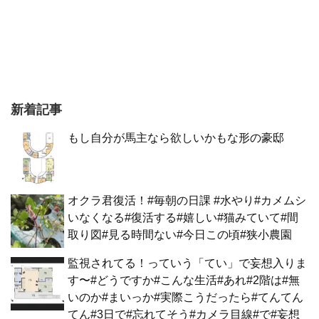
新着記事
もし自分が馬主なら欲しいかもな形の豪邸
オクラ君復活！#毎朝の日課 #水やり#カメムシ
いなくなる#復活する#嬉しい#猫みていて#間
取り図#見る時間ない#今日この頃#狭小農園
監視されてる！っていう「てい」で妄想入りま
す〜#どうですか#こんな生活#あれ#2階は#無
いのか#まいっか#実際こうだったら#てんてん
てん#3日で#忘れてそう#カメラ目線#で#妄想