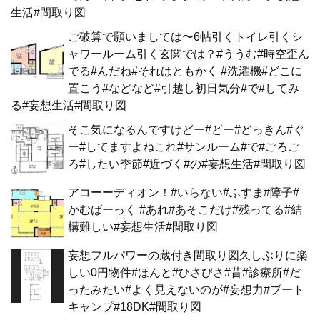
生活#間取り図
ご破算で願いましては〜6帖引くトイレ引くシ
ャワールーム引く玄関では？#ううむ#時空歪ん
でる#んだね#それはともかく #洗濯機#どこに
置こう#などなど#引越し初日気分#で#してみ
る#妄想生活#間取り図
そこ気になるんですけどー#どー#どっきん#ぐ
ー#してますよねこれ#サンルーム#で#ごろご
ろ#したい季節#近づく#の#妄想生活#間取り図
アコーーディオン！#いらない#ふすま#障子#
かむばーっく #あれ#あそこだけ#残ってる#結
構難しい#妄想生活#間取り図
妄想フルパワーの蔵付き間取り図久しぶりに楽
しい0円物件#ほんと#ひさびさ#昔#診療所#だ
ったみたい#よく見えないのが#妄想力#ブート
キャンプ#18DK#間取り図