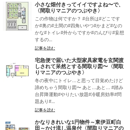
小さな畑付きってイイですよね〜で、
〈間取りマニアのつぶやき〉
この作物は何ですか？ #台所は#どこです
か#奥の#土間の#四角いやつ#かまど#なの
かな#トイレ#外からですか#のんびり#妄想
するの...
記事を読む
宅急便で届いた大型家具家電を玄関渡
しされて呆然とする間取り図〜〈間取
りマニアのつぶやき〉
冬の夜中にトイレ…と思って目覚めたけど
諦めちゃう間取り図〜 あと…あと… #踏み
台昇降運動#やりたい放題#冷暖房効率#問
題あり#...
記事を読む
かなりきれいな1円物件～東伊豆町白
田～かけ流し温泉付〈間取りマニアの