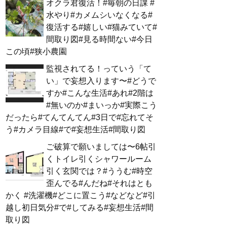
オクラ君復活！#毎朝の日課 #
水やり#カメムシいなくなる#
復活する#嬉しい#猫みていて#
間取り図#見る時間ない#今日
この頃#狭小農園
監視されてる！っていう「て
い」で妄想入ります〜#どうで
すか#こんな生活#あれ#2階は
#無いのか#まいっか#実際こう
だったら#てんてんてん#3日で#忘れてそ
う#カメラ目線#で#妄想生活#間取り図
ご破算で願いましては〜6帖引
くトイレ引くシャワールーム
引く玄関では？#ううむ#時空
歪んでる#んだね#それはとも
かく #洗濯機#どこに置こう#などなど#引
越し初日気分#で#してみる#妄想生活#間
取り図