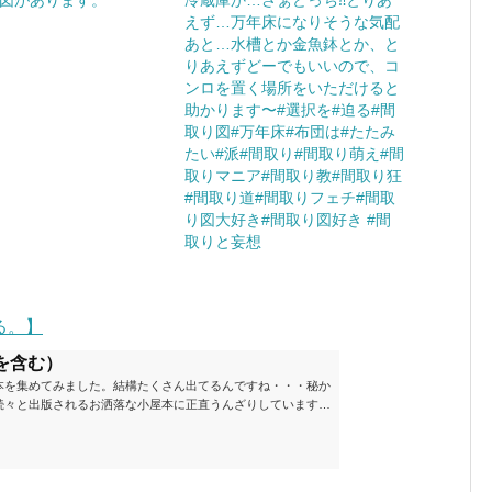
図があります。
冷蔵庫か…さぁどっち⁈とりあ
えず…万年床になりそうな気配
あと…水槽とか金魚鉢とか、と
りあえずどーでもいいので、コ
ンロを置く場所をいただけると
助かります〜#選択を#迫る#間
取り図#万年床#布団は#たたみ
たい#派#間取り#間取り萌え#間
取りマニア#間取り教#間取り狂
#間取り道#間取りフェチ#間取
り図大好き#間取り図好き #間
取りと妄想
る。】
を含む）
本を集めてみました。結構たくさん出てるんですね・・・秘か
続々と出版されるお洒落な小屋本に正直うんざりしています
ームが去ったころにゆっくりと楽しむためのメモです。発行年
と結構面白いですね～※★印は読書済。★の数はおすすめ度合
現在（随時更新/漏れがあれば教えていただけると嬉しいです）ムッ
素敵なライフスタイルムック: 63...