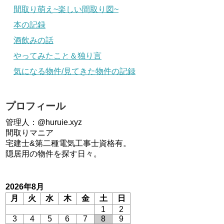
間取り萌え~楽しい間取り図~
本の記録
酒飲みの話
やってみたこと＆独り言
気になる物件/見てきた物件の記録
プロフィール
管理人：@huruie.xyz
間取りマニア
宅建士&第二種電気工事士資格有。
隠居用の物件を探す日々。
2026年8月
月
火
水
木
金
土
日
1
2
3
4
5
6
7
8
9