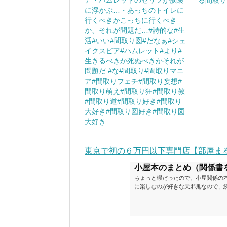
ア・ハムレットのセリフが脳裏
る間取り
に浮かぶ…・あっちのトイレに
行くべきかこっちに行くべき
か、それが問題だ…#詩的な#生
活#いい#間取り図#だなぁ#シェ
イクスピア#ハムレット#より#
生きるべきか死ぬべきかそれが
問題だ #な#間取り#間取りマニ
ア#間取りフェチ#間取り妄想#
間取り萌え#間取り狂#間取り教
#間取り道#間取り好き#間取り
大好き#間取り図好き#間取り図
大好き
東京で初の６万円以下専門店【部屋ま
小屋本のまとめ（関係書
ちょっと暇だったので、小屋関係の
に楽しむのが好きな天邪鬼なので、
が、日々の読書＆数年後すっかりブ
順に並べてみました。こうしてみる
い（MAX★★★）※2018.6.25
ク～発行年順小屋ライフ 小屋を活用した