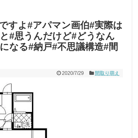
#ですよ#アパマン画伯#実際は
いと#思うんだけど#どうなん
になる#納戸#不思議構造#間
2020/7/29
間取り萌え