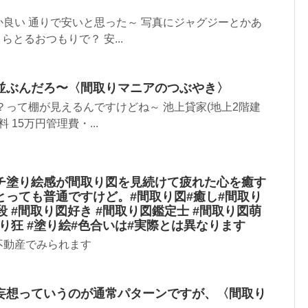
良い 通りで安いと思った～ 写真にジャグジーとかあ
らとるおつもりで？ 安...
並ぶんだろ〜〈間取りマニアのつぶやき〉
？って棚が見えるんですけどね～ 池上貸家(地上2階建
賃料 15万円管理費・...
チ塗り絵感が間取り図を見続けて疲れた心を癒す
とっても普通ですけど。#間取り図#癒し#間取り
段 #間取り図好き #間取り図鑑定士 #間取り図萌
取り狂 #塗り絵#色合いは#実際とは異なります
不動産でみられます
妄想っていうのが通常パターンですが、〈間取り