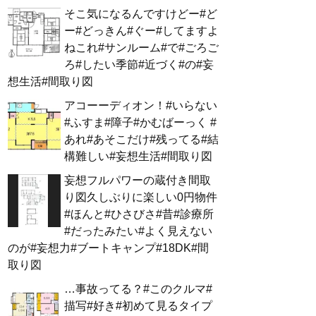
そこ気になるんですけどー#ど
ー#どっきん#ぐー#してますよ
ねこれ#サンルーム#で#ごろご
ろ#したい季節#近づく#の#妄
想生活#間取り図
アコーーディオン！#いらない
#ふすま#障子#かむばーっく #
あれ#あそこだけ#残ってる#結
構難しい#妄想生活#間取り図
妄想フルパワーの蔵付き間取
り図久しぶりに楽しい0円物件
#ほんと#ひさびさ#昔#診療所
#だったみたい#よく見えない
のが#妄想力#ブートキャンプ#18DK#間
取り図
…事故ってる？#このクルマ#
描写#好き#初めて見るタイプ