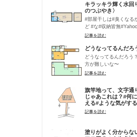
キラッキラ輝く水回
のつぶやき〉
#部屋干しは#臭くなる
ど #な#収納皆無#Yah
記事を読む
どうなってるんだろ
どうなってるんだろう？
方が難しいな〜
記事を読む
旗竿地って、文字通
じゃあこれは？#何に
える#ような気がする
記事を読む
塗りがよく分からな