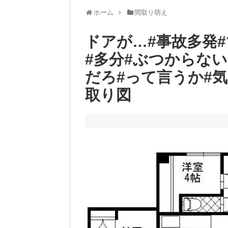
ホーム
間取り萌え
ドアが…#事故多発
#多分#ぶつからな
だろ#って言うか#気
取り図