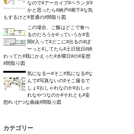
なので#アーカイブ#ベランダ#
かと思ったら#納戸#廊下#な気
もするけど#普通の#間取り図
この場合、ご飯はどこで食べ
るのだろうか#っていうか#玄
関#入って#どこに#出るの#ぼ
ーっと#してたら#土日祝日#終
わってた#我にかえった#水曜日#の#妄想
#間取り図
気になるー#そこ#気になる#な
んで#写真ないの#そこ撮るで
しょ#おしゃれなのか#おしゃ
れなやつなのか#それとも#妄
想#いびつな曲線#間取り図
カテゴリー