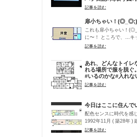
記事を読む
扉小ちゃい！(◎_◎
これも扉小ちゃい！(◎
に〜！ ところで、…キッ
記事を読む
あれ、どんなトイレ
れる場所で服を脱ぐ
#いるのかな#入れな
記事を読む
今日はここに住んで
配色センスに時代を感
1992年11月 ( 築28年 ) 
記事を読む