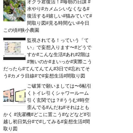
オクラ君復活！#毎朝の日課 #
水やり#カメムシいなくなる#
復活する#嬉しい#猫みていて#
間取り図#見る時間ない#今日
この頃#狭小農園
監視されてる！っていう「て
い」で妄想入ります〜#どうで
すか#こんな生活#あれ#2階は
#無いのか#まいっか#実際こう
だったら#てんてんてん#3日で#忘れてそ
う#カメラ目線#で#妄想生活#間取り図
ご破算で願いましては〜6帖引
くトイレ引くシャワールーム
引く玄関では？#ううむ#時空
歪んでる#んだね#それはとも
かく #洗濯機#どこに置こう#などなど#引
越し初日気分#で#してみる#妄想生活#間
取り図