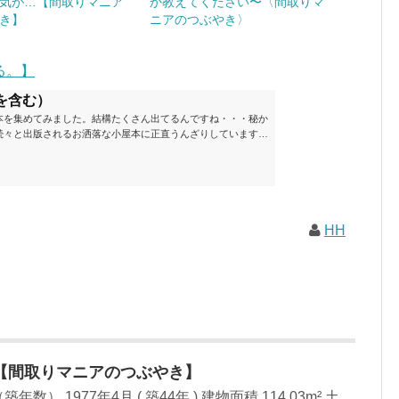
気が…【間取りマニア
か教えてください〜〈間取りマ
き】
ニアのつぶやき〉
る。】
を含む）
本を集めてみました。結構たくさん出てるんですね・・・秘か
続々と出版されるお洒落な小屋本に正直うんざりしています
ームが去ったころにゆっくりと楽しむためのメモです。発行年
と結構面白いですね～※★印は読書済。★の数はおすすめ度合
現在（随時更新/漏れがあれば教えていただけると嬉しいです）ムッ
素敵なライフスタイルムック: 63...
HH
【間取りマニアのつぶやき】
年数） 1977年4月 ( 築44年 ) 建物面積 114.03m² 土