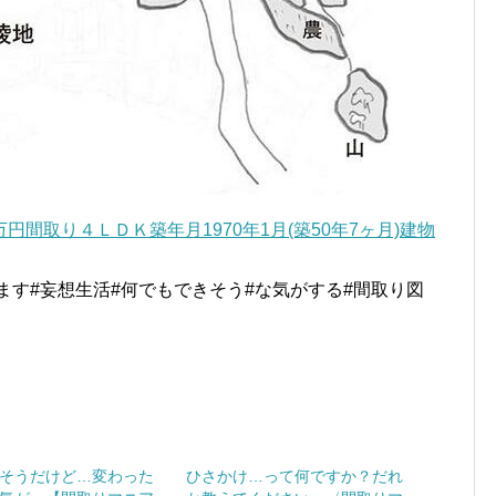
0万円間取り４ＬＤＫ築年月1970年1月(築50年7ヶ月)建物
ます#妄想生活#何でもできそう#な気がする#間取り図
そうだけど…変わった
ひさかけ…って何ですか？だれ