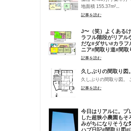
地面積 155.37m²...
記事を読む
J〜（笑）よくある
ラフル階段がリアルな
だな#ダサい#カラフ
ニア#間取り道#間取
記事を読む
久しぶりの間取り図
久しぶりの間取り図。 
記事を読む
今日はリアルに。プ
した超狭小農園もそ
みがちになりそうな気
ハブ日記#間取り図#