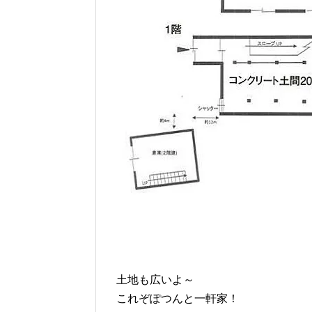
土地も広いよ～
これぞぽつんと一軒家！