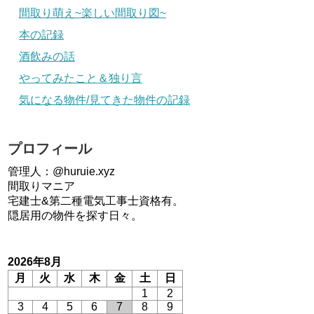
間取り萌え~楽しい間取り図~
本の記録
酒飲みの話
やってみたこと＆独り言
気になる物件/見てきた物件の記録
プロフィール
管理人：@huruie.xyz
間取りマニア
宅建士&第二種電気工事士資格有。
隠居用の物件を探す日々。
2026年8月
月
火
水
木
金
土
日
1
2
3
4
5
6
7
8
9