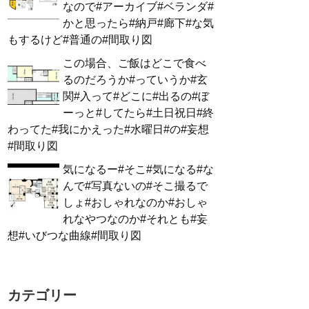
なので#アーカイブ#ベランダ#
かと思ったら#納戸#廊下#な気
もするけど#普通の#間取り図
この場合、ご飯はどこで食べ
るのだろうか#っていうか#玄
関#入って#どこに#出るの#ぼ
ーっと#してたら#土日祝日#終
わってた#我にかえった#水曜日#の#妄想
#間取り図
気になるー#そこ#気になる#な
んで#写真ないの#そこ撮るで
しょ#おしゃれなのか#おしゃ
れなやつなのか#それとも#妄
想#いびつな曲線#間取り図
カテゴリー