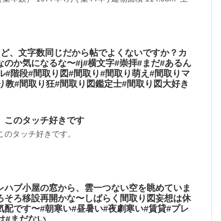
けど、文字数同じだから帖でよくないですか？カ
のか気になるな〜#j#横文字#崇拝#まだ#あるん
ル#階段#間取り図#間取り#間取り萌え#間取りマ
り教#間取り狂#間取り図鑑定士#間取り図大好き
。このタッチ好きです
このタッチ好きです。
レハブ小屋の窓から、雲一つない空を眺めていま
ろそろ移設再開かな〜しばらく間取り図妄想は休
配です〜#朝寒い#昼暑い#夜劇寒い#賃貸#プレ
は#まだない