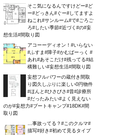
そこ気になるんですけどー#ど
ー#どっきん#ぐー#してますよ
ねこれ#サンルーム#で#ごろご
ろ#したい季節#近づく#の#妄
想生活#間取り図
アコーーディオン！#いらない
#ふすま#障子#かむばーっく #
あれ#あそこだけ#残ってる#結
構難しい#妄想生活#間取り図
妄想フルパワーの蔵付き間取
り図久しぶりに楽しい0円物件
#ほんと#ひさびさ#昔#診療所
#だったみたい#よく見えない
のが#妄想力#ブートキャンプ#18DK#間
取り図
…事故ってる？#このクルマ#
描写#好き#初めて見るタイプ