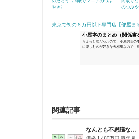
のだろう〈間取りマニアのつぶ
間取りな
やき〉
のつぶや
東京で初の６万円以下専門店【部屋ま
小屋本のまとめ（関係書
ちょっと暇だったので、小屋関係の
に楽しむのが好きな天邪鬼なので、
が、日々の読書＆数年後すっかりブ
順に並べてみました。こうしてみる
い（MAX★★★）※2018.6.25
ク～発行年順小屋ライフ 小屋を活用した
関連記事
なんとも不思議な…
価格 1,480万円 築年月（築