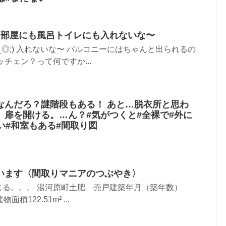
;)部屋にも風呂トイレにも入れないな〜
_◎;) 入れないな〜 バルコニーにはちゃんと出られるの
チェン？って何ですか...
なんだろ？謎階段もある！ あと…脱衣所と思わ
。扉を開ける。…ん？#気がつくと#全裸で#外に
い#和室もある#間取り図
います〈間取りマニアのつぶやき〉
じる。。。 湯河原町土肥 売戸建築年月（築年数）
建物面積122.51m² ...