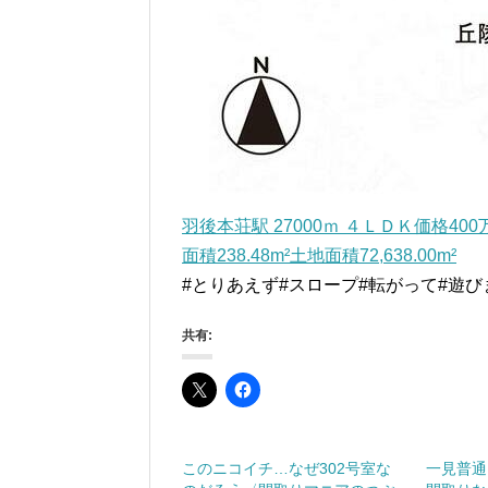
羽後本荘駅 27000ｍ ４ＬＤＫ価格40
面積238.48m²土地面積72,638.00m²
#とりあえず#スロープ#転がって#遊び
共有:
このニコイチ…なぜ302号室な
一見普通