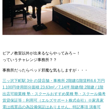
ピアノ教室以外が出来るならやってみろ～！
っていうチャレンジ事務所？？
事務所だったらベッド邪魔な気もしますが・・・
三ッ沢下町駅 3分 の貸店舗・事務所 2階建/1階賃料6.6 万円
1,100円使用部分面積 23.63m²／7.14坪 階建/階 2階建 / 1階
出店可能業種 塾・スクールおすすめ業種 塾・スクール備考
賃貸保証等：利用可（エルズサポート株式会社）※家具家
電は残置品の為設備保証はありません。特記事項 演奏可