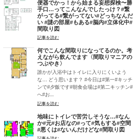
便器でかっ！から始まる妄想探検〜勝
手口…ってこんなんでしたっけ？#繋
がってる#繋がってない#どっちなんだ
い #謎の部屋#もある#脳内#立体化中#
間取り図
記事を読む
何でこんな間取りになってるのか。考
えながら飲んでます〈間取りマニアの
つぶやき〉
誰かが入浴中はトイレに入りにくいよう
な… どう思います？ #今日は#第一#キッチ
ンで#夕飯です#朝食会場は#第二キッチン#
へ#お...
記事を読む
地味にトイレで苦労しそうな…#なん
か#元#お店なの#って#気もする#空間
#悪くは#ないんだけどな#間取り図
記事を読む