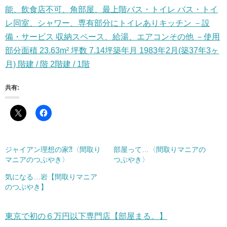
能、飲食店不可、角部屋、最上階バス・トイレ バス・トイ
レ同室、シャワー、専有部分にトイレありキッチン －設
備・サービス 収納スペース、給湯、エアコンその他 －使用
部分面積 23.63m² 坪数 7.14坪築年月 1983年2月(築37年3ヶ
月) 階建 / 階 2階建 / 1階
共有:
ジャイアン理想の家⁈〈間取り
部屋って…〈間取りマニアの
マニアのつぶやき〉
つぶやき〉
気になる…岩【間取りマニア
のつぶやき】
東京で初の６万円以下専門店【部屋まる。】