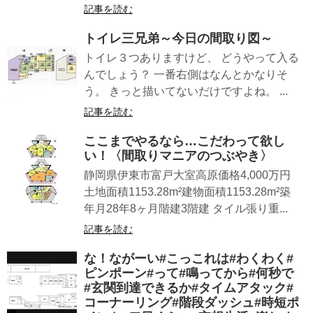
記事を読む
トイレ三兄弟～今日の間取り図～
トイレ３つありますけど、 どうやって入る
んでしょう？ 一番右側はなんとかなりそ
う。 きっと描いてないだけですよね。 ...
記事を読む
ここまでやるなら…こだわって欲し
い！〈間取りマニアのつぶやき〉
静岡県伊東市富戸大室高原価格4,000万円
土地面積1153.28m²建物面積1153.28m²築
年月28年8ヶ月階建3階建 タイル張り重...
記事を読む
な！ながーい#こっこれは#わくわく#
ピンポーン#って#鳴ってから#何秒で
#玄関到達できるか#タイムアタック#
コーナーリング#階段ダッシュ#時短ポ