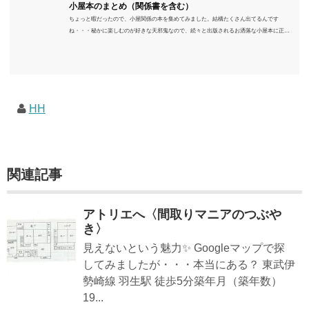
小屋本のまとめ（関係書を含む）
ちょっと暇だったので、小屋関係の本を集めてみました。結構たくさん出てるんです
ね・・・秘かに楽しむのが好きな天邪鬼なので、続々と出版されるお洒落な小屋本に正直
うんざりしていますが、日々の読書＆数年後すっかりブームが去ったころにゆっくりと楽
しむためのメモです。発行年順に並べてみました。こうしてみると結構面白いですね～※
★印は読書済。★の数はおすすめ度合い（MAX★★★）※2018.6.25現在（随時更新/漏れが
あれば教えていただけると嬉しいです）ムック～発行年順小屋ライフ 小屋を活用した素敵
なライフスタイルムック: 63...
HH
関連記事
アトリエへ〈間取りマニアのつぶや
き〉
見えないという魅力✨ Googleマップで探
してみましたが・・・本当にある？ 東武伊
勢崎線 羽生駅 徒歩5分築年月（築年数）
19...