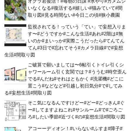
オクラ君復活！#毎朝の日課 #水やり#カメムシ
いなくなる#復活する#嬉しい#猫みていて#間
取り図#見る時間ない#今日この頃#狭小農園
監視されてる！っていう「てい」で妄想入りま
す〜#どうですか#こんな生活#あれ#2階は#無
いのか#まいっか#実際こうだったら#てんてん
てん#3日で#忘れてそう#カメラ目線#で#妄想
生活#間取り図
ご破算で願いましては〜6帖引くトイレ引くシ
ャワールーム引く玄関では？#ううむ#時空歪ん
でる#んだね#それはともかく #洗濯機#どこに
置こう#などなど#引越し初日気分#で#してみ
る#妄想生活#間取り図
そこ気になるんですけどー#どー#どっきん#ぐ
ー#してますよねこれ#サンルーム#で#ごろご
ろ#したい季節#近づく#の#妄想生活#間取り図
アコーーディオン！#いらない#ふすま#障子#