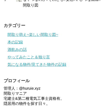
間取り図
カテゴリー
間取り萌え~楽しい間取り図~
本の記録
酒飲みの話
やってみたこと＆独り言
気になる物件/見てきた物件の記録
プロフィール
管理人：@huruie.xyz
間取りマニア
宅建士&第二種電気工事士資格有。
隠居用の物件を探す日々。