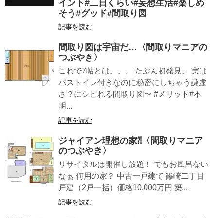
イント#二日くらい#妄想生活#楽しめ
そう#グッド#間取り図
記事を読む
間取り図は宇宙だ…〈間取りマニアの
つぶやき〉
これで7帖とは。。。 たぶん初発見。 実は
バストイレ付きなのに秘密にしちゃう謙虚
さ？にシビれる間取り図〜 #メリット#不
明...
記事を読む
ジャイアン理想の家⁈〈間取りマニア
のつぶやき〉
リサイタルは開催し放題！ でもお風呂ない
なぁ 何用の家？ 中古一戸建て 篠崎二丁目
戸建（2戸一括）価格10,000万円 築...
記事を読む