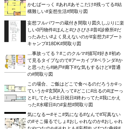
かむばーっく #あれ#あそこだけ#残ってる#結
構難しい#妄想生活#間取り図
妄想フルパワーの蔵付き間取り図久しぶりに楽
しい0円物件#ほんと#ひさびさ#昔#診療所#だ
ったみたい#よく見えないのが#妄想力#ブート
キャンプ#18DK#間取り図
…事故ってる？#このクルマ#描写#好き#初め
て見るタイプなので#アーカイブ#ベランダ#か
と思ったら#納戸#廊下#な気もするけど#普通
の#間取り図
この場合、ご飯はどこで食べるのだろうか#っ
ていうか#玄関#入って#どこに#出るの#ぼーっ
と#してたら#土日祝日#終わってた#我にかえ
った#水曜日#の#妄想#間取り図
気になるー#そこ#気になる#なんで#写真ない
の#そこ撮るでしょ#おしゃれなのか#おしゃれ
なやつなのか#それとも#妄想#いびつな曲線#