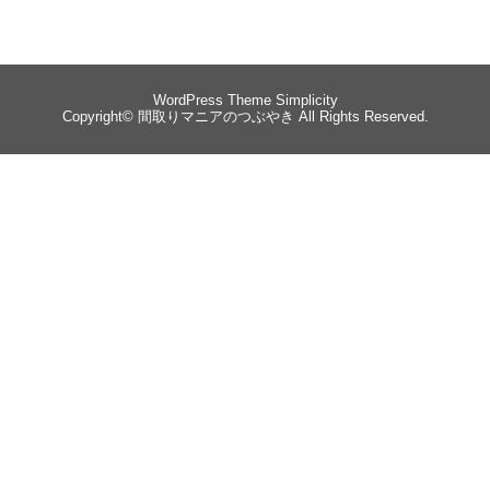
WordPress Theme
Simplicity
Copyright©
間取りマニアのつぶやき
All Rights Reserved.