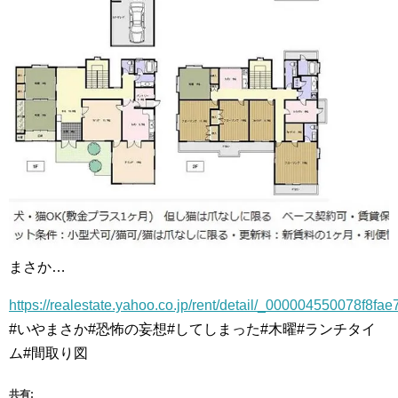
まさか…
https://realestate.yahoo.co.jp/rent/detail/_000004550078f8
#いやまさか#恐怖の妄想#してしまった#木曜#ランチタイ
ム#間取り図
共有: