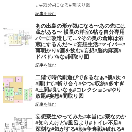
い#気分#になる#間取り図
記事を読む
あの出島の形が気になる〜あの先には
蔵がある〜 横長の洋室6帖を自分専用
バーに改造して…?その奥の倉庫は酒
蔵にするんだ〜 #妄想生活#マイバー#
薄明かり#酒を飲む#妄想#脳内麻薬#
ドバドバ#な#間取り図
記事を読む
二階で時代劇遊びできるなぁ#襖#次々
#開けて#斬り合う#やつ#収納#多すぎ
#土間#良いなぁ#コレクション#やり
放題#妄想#間取り図
記事を読む
妄想寮生やってみた#本当に#寮なのか
#知らんけど#風呂より#トイレ不足#
深刻な#気がする#朝#争奪戦#破れる#