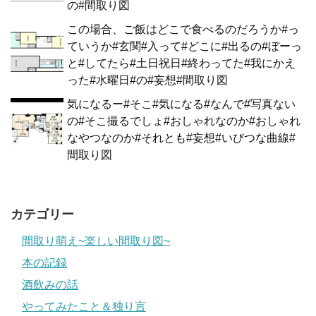
の#間取り図
この場合、ご飯はどこで食べるのだろうか#っ
ていうか#玄関#入って#どこに#出るの#ぼーっ
と#してたら#土日祝日#終わってた#我にかえ
った#水曜日#の#妄想#間取り図
気になるー#そこ#気になる#なんで#写真ない
の#そこ撮るでしょ#おしゃれなのか#おしゃれ
なやつなのか#それとも#妄想#いびつな曲線#
間取り図
カテゴリー
間取り萌え~楽しい間取り図~
本の記録
酒飲みの話
やってみたこと＆独り言