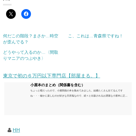
何だこの階段？まさか…時空
こ、これは…青森県ですね！
が歪んでる？
どうやって入るのか…〈間取
りマニアのつぶやき〉
東京で初の６万円以下専門店【部屋まる。】
小屋本のまとめ（関係書を含む）
ちょっと暇だったので、小屋関係の本を集めてみました。結構たくさん出てるんです
ね・・・秘かに楽しむのが好きな天邪鬼なので、続々と出版されるお洒落な小屋本に正直
うんざりしていますが、日々の読書＆数年後すっかりブームが去ったころにゆっくりと楽
しむためのメモです。発行年順に並べてみました。こうしてみると結構面白いですね～※
★印は読書済。★の数はおすすめ度合い（MAX★★★）※2018.6.25現在（随時更新/漏れが
あれば教えていただけると嬉しいです）ムック～発行年順小屋ライフ 小屋を活用した素敵
なライフスタイルムック: 63...
HH