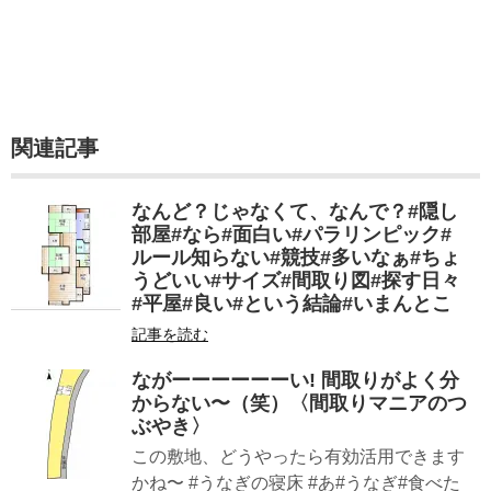
関連記事
なんど？じゃなくて、なんで？#隠し
部屋#なら#面白い#パラリンピック#
ルール知らない#競技#多いなぁ#ちょ
うどいい#サイズ#間取り図#探す日々
#平屋#良い#という結論#いまんとこ
記事を読む
ながーーーーーーい! 間取りがよく分
からない〜（笑）〈間取りマニアのつ
ぶやき〉
この敷地、どうやったら有効活用できます
かね〜 #うなぎの寝床 #あ#うなぎ#食べた