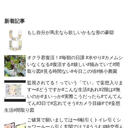
新着記事
もし自分が馬主なら欲しいかもな形の豪邸
オクラ君復活！#毎朝の日課 #水やり#カメムシ
いなくなる#復活する#嬉しい#猫みていて#間
取り図#見る時間ない#今日この頃#狭小農園
監視されてる！っていう「てい」で妄想入りま
す〜#どうですか#こんな生活#あれ#2階は#無
いのか#まいっか#実際こうだったら#てんてん
てん#3日で#忘れてそう#カメラ目線#で#妄想
生活#間取り図
ご破算で願いましては〜6帖引くトイレ引くシ
ャワールーム引く玄関では？#ううむ#時空歪ん