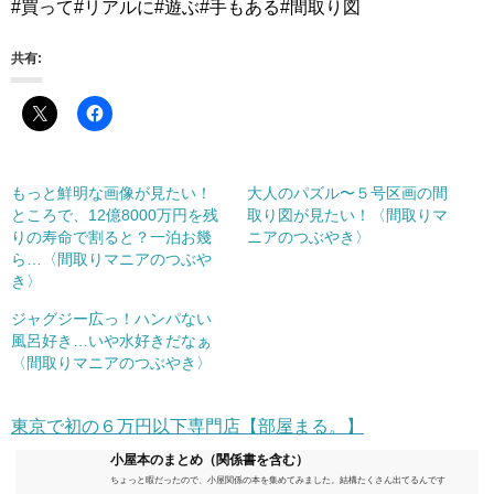
#買って#リアルに#遊ぶ#手もある#間取り図
共有:
もっと鮮明な画像が見たい！
大人のパズル〜５号区画の間
ところで、12億8000万円を残
取り図が見たい！〈間取りマ
りの寿命で割ると？一泊お幾
ニアのつぶやき〉
ら…〈間取りマニアのつぶや
き〉
ジャグジー広っ！ハンパない
風呂好き…いや水好きだなぁ
〈間取りマニアのつぶやき〉
東京で初の６万円以下専門店【部屋まる。】
小屋本のまとめ（関係書を含む）
ちょっと暇だったので、小屋関係の本を集めてみました。結構たくさん出てるんです