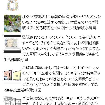
オクラ君復活！#毎朝の日課 #水やり#カメムシ
いなくなる#復活する#嬉しい#猫みていて#間
取り図#見る時間ない#今日この頃#狭小農園
監視されてる！っていう「てい」で妄想入りま
す〜#どうですか#こんな生活#あれ#2階は#無
いのか#まいっか#実際こうだったら#てんてん
てん#3日で#忘れてそう#カメラ目線#で#妄想
生活#間取り図
ご破算で願いましては〜6帖引くトイレ引くシ
ャワールーム引く玄関では？#ううむ#時空歪ん
でる#んだね#それはともかく #洗濯機#どこに
置こう#などなど#引越し初日気分#で#してみ
る#妄想生活#間取り図
そこ気になるんですけどー#どー#どっきん#ぐ
ー#してますよねこれ#サンルーム#で#ごろご