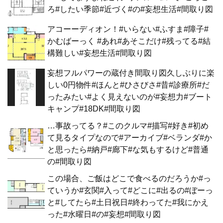
ろ#したい季節#近づく#の#妄想生活#間取り図
アコーーディオン！#いらない#ふすま#障子#
かむばーっく #あれ#あそこだけ#残ってる#結
構難しい#妄想生活#間取り図
妄想フルパワーの蔵付き間取り図久しぶりに楽
しい0円物件#ほんと#ひさびさ#昔#診療所#だ
ったみたい#よく見えないのが#妄想力#ブート
キャンプ#18DK#間取り図
…事故ってる？#このクルマ#描写#好き#初め
て見るタイプなので#アーカイブ#ベランダ#か
と思ったら#納戸#廊下#な気もするけど#普通
の#間取り図
この場合、ご飯はどこで食べるのだろうか#っ
ていうか#玄関#入って#どこに#出るの#ぼーっ
と#してたら#土日祝日#終わってた#我にかえ
った#水曜日#の#妄想#間取り図