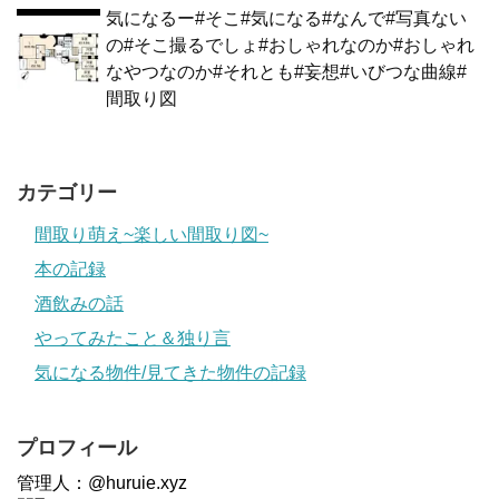
気になるー#そこ#気になる#なんで#写真ない
の#そこ撮るでしょ#おしゃれなのか#おしゃれ
なやつなのか#それとも#妄想#いびつな曲線#
間取り図
カテゴリー
間取り萌え~楽しい間取り図~
本の記録
酒飲みの話
やってみたこと＆独り言
気になる物件/見てきた物件の記録
プロフィール
管理人：@huruie.xyz