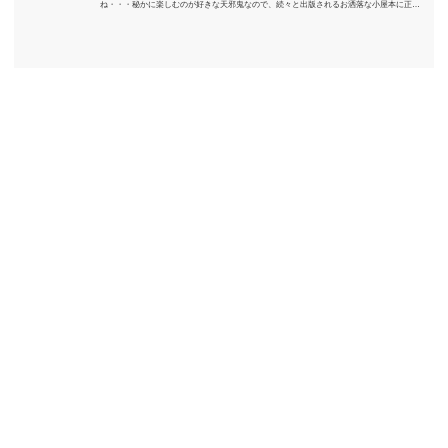
ね・・・秘かに楽しむのが好きな天邪鬼なので、続々と出版されるお洒落な小屋本に正直
うんざりしていますが、日々の読書＆数年後すっかりブームが去ったころにゆっくりと楽
しむためのメモです。発行年順に並べてみました。こうしてみると結構面白いですね～※
★印は読書済。★の数はおすすめ度合い（MAX★★★）※2018.6.25現在（随時更新/漏れが
あれば教えていただけると嬉しいです）ムック～発行年順小屋ライフ 小屋を活用した素敵
なライフスタイルムック: 63...