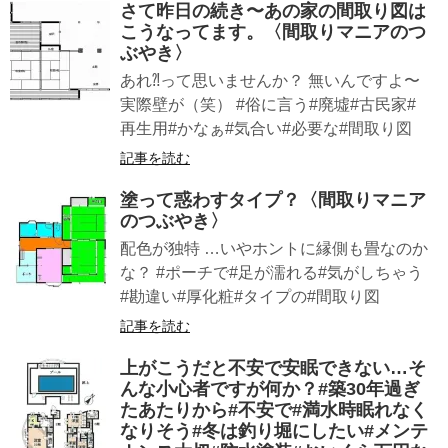
さて昨日の続き〜あの家の間取り図は
こうなってます。〈間取りマニアのつ
ぶやき〉
あれ⁈って思いませんか？ 無いんですよ〜
実際壁が（笑） #俗に言う#廃墟#古民家#
再生用#かなぁ#気合い#必要な#間取り図
記事を読む
塗って惑わすタイプ？〈間取りマニア
のつぶやき〉
配色が独特 …いやホントに縁側も畳なのか
な？ #ポーチで#足が濡れる#気がしちゃう
#勘違い#厚化粧#タイプの#間取り図
記事を読む
上がこうだと不安で安眠できない…そ
んな小心者ですが何か？#築30年過ぎ
たあたりから#不安で#満水時眠れなく
なりそう#冬は釣り堀にしたい#メンテ