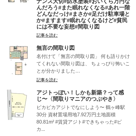
ナンス大切#防水塗装#おいくら万円な
んだろう#また眠れなくなる#あれ一階
どんなだっけ#まさか#足だけ駐車場と
か#ますます#眠れなくなるけど#貧民
には不要な妄想#間取り図
記事を読む
無言の間取り図
名付けて「無言の間取り図」 何も語りかけ
てくれない間取り図は、 ちょっぴり怖いこ
とが分かりました…
記事を読む
アジトっぽい！しかも新築？って感
じ〜〈間取りマニアのつぶやき〉
ピカピカアジトでなにしよう〜 鶴ヶ峰駅
30分 資材置場用地7.92万円土地面積
80.81m² #賃貸アジト#できちゃった#ピ
カ...