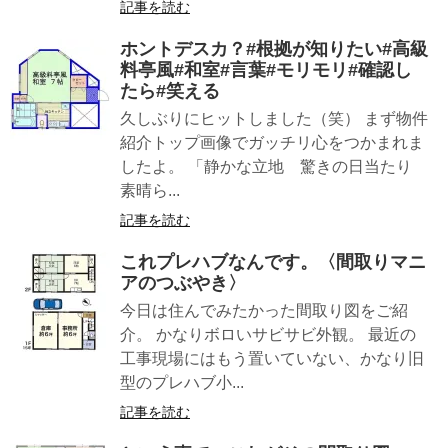
記事を読む
ホントデスカ？#根拠が知りたい#高級
料亭風#和室#言葉#モリモリ#確認し
たら#笑える
久しぶりにヒットしました（笑） まず物件
紹介トップ画像でガッチリ心をつかまれま
したよ。 「静かな立地 驚きの日当たり
素晴ら...
記事を読む
これプレハブなんです。〈間取りマニ
アのつぶやき〉
今日は住んでみたかった間取り図をご紹
介。 かなりボロいサビサビ外観。 最近の
工事現場にはもう置いていない、かなり旧
型のプレハブ小...
記事を読む