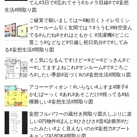
てん#3日で#忘れてそう#カメラ目線#で#妄想
生活#間取り図
ご破算で願いましては〜6帖引くトイレ引くシ
ャワールーム引く玄関では？#ううむ#時空歪ん
でる#んだね#それはともかく #洗濯機#どこに
置こう#などなど#引越し初日気分#で#してみ
る#妄想生活#間取り図
そこ気になるんですけどー#どー#どっきん#ぐ
ー#してますよねこれ#サンルーム#で#ごろご
ろ#したい季節#近づく#の#妄想生活#間取り図
アコーーディオン！#いらない#ふすま#障子#
かむばーっく #あれ#あそこだけ#残ってる#結
構難しい#妄想生活#間取り図
妄想フルパワーの蔵付き間取り図久しぶりに楽
しい0円物件#ほんと#ひさびさ#昔#診療所#だ
ったみたい#よく見えないのが#妄想力#ブート
キャンプ#18DK#間取り図