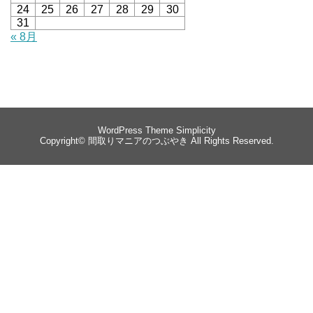
24
25
26
27
28
29
30
31
« 8月
WordPress Theme
Simplicity
Copyright©
間取りマニアのつぶやき
All Rights Reserved.