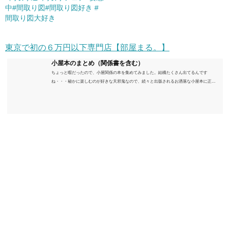
中#間取り図#間取り図好き #
間取り図大好き
東京で初の６万円以下専門店【部屋まる。】
小屋本のまとめ（関係書を含む）
ちょっと暇だったので、小屋関係の本を集めてみました。結構たくさん出てるんです
ね・・・秘かに楽しむのが好きな天邪鬼なので、続々と出版されるお洒落な小屋本に正直
うんざりしていますが、日々の読書＆数年後すっかりブームが去ったころにゆっくりと楽
しむためのメモです。発行年順に並べてみました。こうしてみると結構面白いですね～※
★印は読書済。★の数はおすすめ度合い（MAX★★★）※2018.6.25現在（随時更新/漏れが
あれば教えていただけると嬉しいです）ムック～発行年順小屋ライフ 小屋を活用した素敵
なライフスタイルムック: 63...