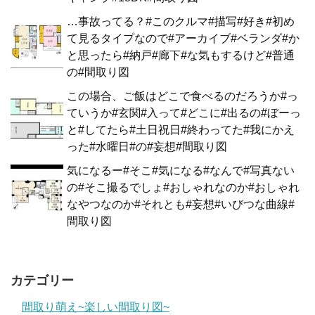
…事故ってる？#このクルマ#描写#好き#初め
て見るタイプなので#アーカイブ#ベランダ#か
と思ったら#納戸#廊下#な気もするけど#普通
の#間取り図
この場合、ご飯はどこで食べるのだろうか#っ
ていうか#玄関#入って#どこに#出るの#ぼーっ
と#してたら#土日祝日#終わってた#我にかえ
った#水曜日#の#妄想#間取り図
気になるー#そこ#気になる#なんで#写真ない
の#そこ撮るでしょ#おしゃれなのか#おしゃれ
なやつなのか#それとも#妄想#いびつな曲線#
間取り図
カテゴリー
間取り萌え~楽しい間取り図~