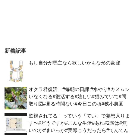
新着記事
もし自分が馬主なら欲しいかもな形の豪邸
オクラ君復活！#毎朝の日課 #水やり#カメムシ
いなくなる#復活する#嬉しい#猫みていて#間
取り図#見る時間ない#今日この頃#狭小農園
監視されてる！っていう「てい」で妄想入りま
す〜#どうですか#こんな生活#あれ#2階は#無
いのか#まいっか#実際こうだったら#てんてん