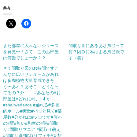
共有:
また部屋に入れないシリーズ
間取り図にあるあさ風呂って
を発見〜！さて、このお部屋
何？因みに私はよる風呂派で
は何畳でしょーか？？
す（笑）
さて間取り図のお時間ですこ
んなに広いサンルームがあれ
ば多肉植物大量育成できそ
う〜あれ？あそこ…どうなっ
てるの？外…… #あなたの#お
部屋は#どれに#しますか
#shallwedance #踊れる#多目
的ホール#素敵#パッと見て#部
屋数#分かれば#プロです#何か
の#壁#無い#和室の#謎#間取
り#間取りマニア #間取り萌え
#間取り道#間取りフェチ#妄想