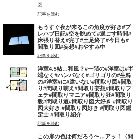
図
記事を読む
もうすぐ夜が来るこの角度が好き#プ
レハブ日記#空を眺めて#過ごす時間#
床張り替え#完了#土足終了#今日も#
間取り図#妄想#おやすみ中
記事を読む
洋室4.5帖…和風？#一階の#洋室は#半
端なく#ハンパなく#ゴリゴリの#生粋
の#洋室#に#違いない#間取り図#間取
り#間取り萌え#間取り妄想#間取りフ
ェチ#間取りマニア#間取り狂#間取り
教#間取り道#間取り図大好き #間取り
図大好き #間取り図好き #間取り図鑑
定士 #間取り紹介
記事を読む
この扉の色は何だろう〜…アッ！〈間