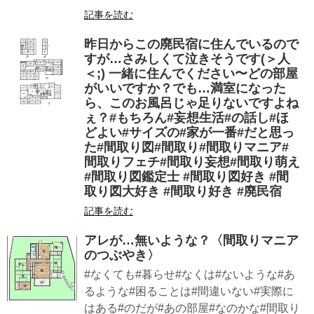
記事を読む
昨日からこの廃民宿に住んでいるので
すが…さみしくて泣きそうです(＞人
＜;) 一緒に住んでください〜どの部屋
がいいですか？でも…満室になった
ら、このお風呂じゃ足りないですよね
ぇ？#もちろん#妄想生活#の話し#ほ
どよい#サイズの#家が一番#だと思っ
た#間取り図#間取り#間取りマニア#
間取りフェチ#間取り妄想#間取り萌え
#間取り図鑑定士 #間取り図好き #間
取り図大好き #間取り好き #廃民宿
記事を読む
アレが…無いような？〈間取りマニア
のつぶやき〉
#なくても#暮らせ#なくは#ないような#あ
るような#困ることは#間違いない#実際に
はある#のだが#あの部屋#なのかな#間取り