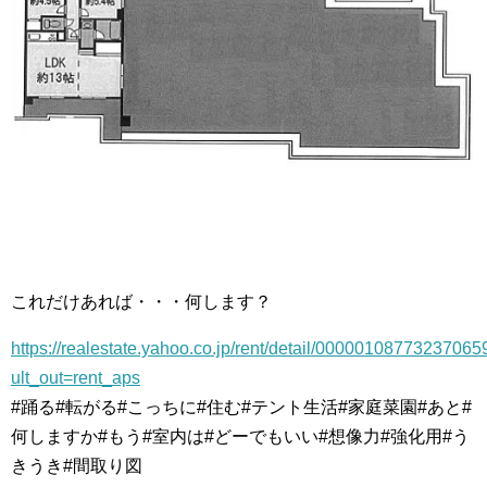
これだけあれば・・・何します？
https://realestate.yahoo.co.jp/rent/detail/0000010877323
ult_out=rent_aps
#踊る#転がる#こっちに#住む#テント生活#家庭菜園#あと#
何しますか#もう#室内は#どーでもいい#想像力#強化用#う
きうき#間取り図