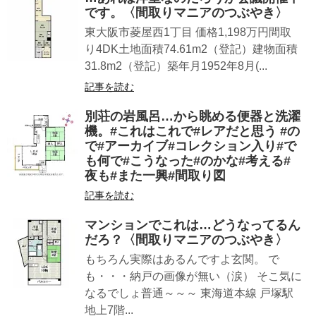
です。〈間取りマニアのつぶやき〉
東大阪市菱屋西1丁目 価格1,198万円間取
り4DK土地面積74.61m2（登記）建物面積
31.8m2（登記）築年月1952年8月(...
記事を読む
別荘の岩風呂…から眺める便器と洗濯
機。#これはこれで#レアだと思う #の
で#アーカイブ#コレクション入り#で
も何で#こうなった#のかな#考える#
夜も#また一興#間取り図
記事を読む
マンションでこれは…どうなってるん
だろ？〈間取りマニアのつぶやき〉
もちろん実際はあるんですよ玄関。 で
も・・・納戸の画像が無い（涙） そこ気に
なるでしょ普通～～～ 東海道本線 戸塚駅
地上7階...