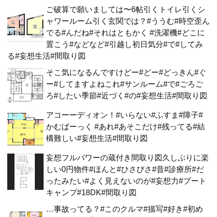
ご破算で願いましては〜6帖引くトイレ引くシ
ャワールーム引く玄関では？#ううむ#時空歪ん
でる#んだね#それはともかく #洗濯機#どこに
置こう#などなど#引越し初日気分#で#してみ
る#妄想生活#間取り図
そこ気になるんですけどー#どー#どっきん#ぐ
ー#してますよねこれ#サンルーム#で#ごろご
ろ#したい季節#近づく#の#妄想生活#間取り図
アコーーディオン！#いらない#ふすま#障子#
かむばーっく #あれ#あそこだけ#残ってる#結
構難しい#妄想生活#間取り図
妄想フルパワーの蔵付き間取り図久しぶりに楽
しい0円物件#ほんと#ひさびさ#昔#診療所#だ
ったみたい#よく見えないのが#妄想力#ブート
キャンプ#18DK#間取り図
…事故ってる？#このクルマ#描写#好き#初め