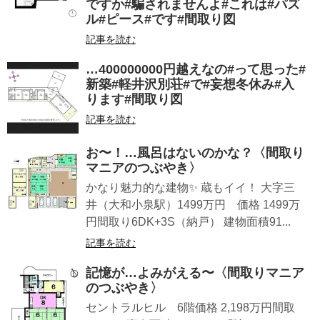
ですか#騙されませんよ#これは#パズ
ル#ピース#です#間取り図
記事を読む
…400000000円越えなの︎#って思った#
新築#軽井沢別荘#で#妄想冬休み#入
ります#間取り図
記事を読む
お〜！…風呂はないのかな？〈間取り
マニアのつぶやき〉
かなり魅力的な建物✨ 蔵もイイ！ 大字三
井（大和小泉駅）1499万円 価格 1499万
円間取り6DK+3S（納戸） 建物面積91...
記事を読む
記憶が…よみがえる〜〈間取りマニア
のつぶやき〉
セントラルヒル 6階価格 2,198万円間取