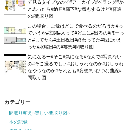
て見るタイプなので#アーカイブ#ベランダ#か
と思ったら#納戸#廊下#な気もするけど#普通
の#間取り図
この場合、ご飯はどこで食べるのだろうか#っ
ていうか#玄関#入って#どこに#出るの#ぼーっ
と#してたら#土日祝日#終わってた#我にかえ
った#水曜日#の#妄想#間取り図
気になるー#そこ#気になる#なんで#写真ない
の#そこ撮るでしょ#おしゃれなのか#おしゃれ
なやつなのか#それとも#妄想#いびつな曲線#
間取り図
カテゴリー
間取り萌え~楽しい間取り図~
本の記録