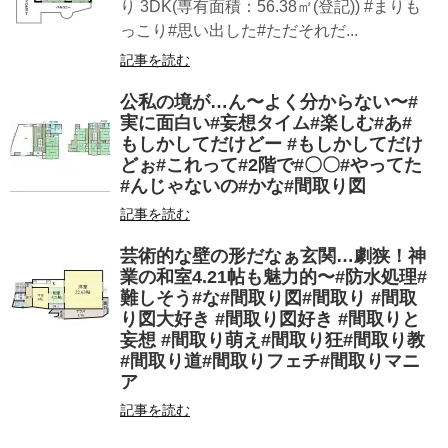
り 3DK(専有面積：56.38㎡(登記)) #まりも
っこり#思い出した#ただそれだ...
記事を読む
公私の境が…ん〜よく分からない〜#
実に面白い#妄想タイム#楽しむ#あ#
もしかしてだけどー #もしかしてだけ
どぉ#これって#2階で#〇〇#やってた
#んじゃないの#かな#間取り図
記事を読む
芸術的な壁の形だなぁ玄関…劇狭！神
業の和室4.21帖も魅力的〜#防水処理#
難しそう#な#間取り図#間取り #間取
り図大好き #間取り図好き #間取りと
妄想 #間取り萌え#間取り狂#間取り教
#間取り道#間取りフェチ#間取りマニ
ア
記事を読む