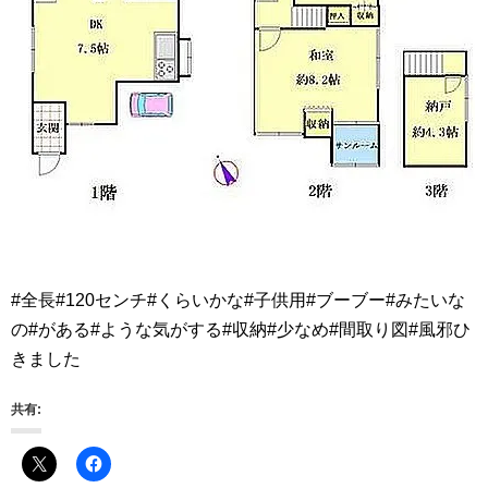
#全長#120センチ#くらいかな#子供用#ブーブー#みたいな
の#がある#ような気がする#収納#少なめ#間取り図#風邪ひ
きました
共有: