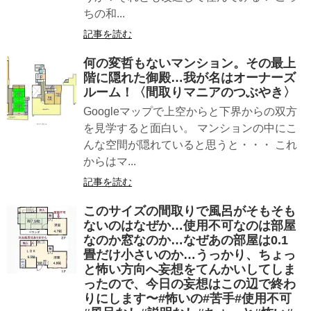
ちの和...
記事を読む
何の変哲もないマンション。その最上
階に隠れた御殿…我が名はオーナーズ
ルーム！〈間取りマニアのつぶやき〉
Googleマップで上空からと下界からの双方
を見学すると面白い。 マンションの中にこ
んな空間が隠れていると思うと・・・ これ
からはマ...
記事を読む
このサイズの間取りで風呂がそもそも
ないのはなぜか…使用不可なのは部屋
なのか窓なのか…なぜあの部屋は0.1
畳だけ小さいのか…うっかり、ちょっ
と怖い方向へ妄想をてんかいしてしま
ったので、今日の妄想はこの辺で終わ
りにします〜#怖いの#苦手#使用不可