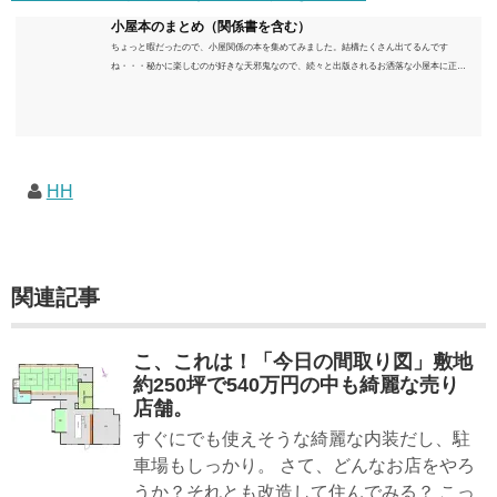
小屋本のまとめ（関係書を含む）
ちょっと暇だったので、小屋関係の本を集めてみました。結構たくさん出てるんです
ね・・・秘かに楽しむのが好きな天邪鬼なので、続々と出版されるお洒落な小屋本に正直
うんざりしていますが、日々の読書＆数年後すっかりブームが去ったころにゆっくりと楽
しむためのメモです。発行年順に並べてみました。こうしてみると結構面白いですね～※
★印は読書済。★の数はおすすめ度合い（MAX★★★）※2018.6.25現在（随時更新/漏れが
あれば教えていただけると嬉しいです）ムック～発行年順小屋ライフ 小屋を活用した素敵
なライフスタイルムック: 63...
HH
関連記事
こ、これは！「今日の間取り図」敷地
約250坪で540万円の中も綺麗な売り
店舗。
すぐにでも使えそうな綺麗な内装だし、駐
車場もしっかり。 さて、どんなお店をやろ
うか？それとも改造して住んでみる？ こっ