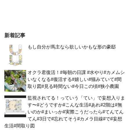
新着記事
もし自分が馬主なら欲しいかもな形の豪邸
オクラ君復活！#毎朝の日課 #水やり#カメムシ
いなくなる#復活する#嬉しい#猫みていて#間
取り図#見る時間ない#今日この頃#狭小農園
監視されてる！っていう「てい」で妄想入りま
す〜#どうですか#こんな生活#あれ#2階は#無
いのか#まいっか#実際こうだったら#てんてん
てん#3日で#忘れてそう#カメラ目線#で#妄想
生活#間取り図