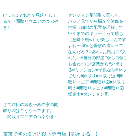
け…Kは？あれ？見落として
ダンジョン系間取り図って、
る？〈間取りマニアのつぶや
パッと見てから脳が全体像を
き〉
把握→細部の配置を理解して
いくまでのキュー！って感じ
（意味不明w）が楽しいんです
よね〜和室と畳敷の違いって
なんだろ？#あれ#お風呂に#入
れない#自分の部屋#から#誰に
も会わずに#玄関から#外出す
る#ミッション#子供なら#やっ
てたな#間取り#間取り道 #間
取りマニア #間取り図#間取り
萌え#間取りフェチ#間取り図
鑑定士#ダンジョン系
さて昨日の続き〜あの家の間
取り図はこうなってます。
〈間取りマニアのつぶやき〉
東京で初の６万円以下専門店【部屋まる。】