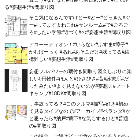
る#妄想生活#間取り図
そこ気になるんですけどー#どー#どっきん#ぐ
ー#してますよねこれ#サンルーム#で#ごろご
ろ#したい季節#近づく#の#妄想生活#間取り図
アコーーディオン！#いらない#ふすま#障子#
かむばーっく #あれ#あそこだけ#残ってる#結
構難しい#妄想生活#間取り図
妄想フルパワーの蔵付き間取り図久しぶりに楽
しい0円物件#ほんと#ひさびさ#昔#診療所#だ
ったみたい#よく見えないのが#妄想力#ブート
キャンプ#18DK#間取り図
…事故ってる？#このクルマ#描写#好き#初め
て見るタイプなので#アーカイブ#ベランダ#か
と思ったら#納戸#廊下#な気もするけど#普通
の#間取り図
この場合、ご飯はどこで食べるのだろうか#っ