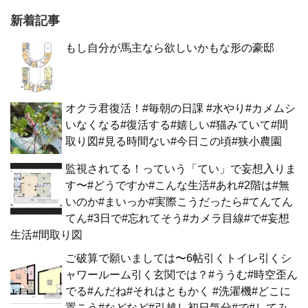
新着記事
もし自分が馬主なら欲しいかもな形の豪邸
オクラ君復活！#毎朝の日課 #水やり#カメムシ
いなくなる#復活する#嬉しい#猫みていて#間
取り図#見る時間ない#今日この頃#狭小農園
監視されてる！っていう「てい」で妄想入りま
す〜#どうですか#こんな生活#あれ#2階は#無
いのか#まいっか#実際こうだったら#てんてん
てん#3日で#忘れてそう#カメラ目線#で#妄想
生活#間取り図
ご破算で願いましては〜6帖引くトイレ引くシ
ャワールーム引く玄関では？#ううむ#時空歪ん
でる#んだね#それはともかく #洗濯機#どこに
置こう#などなど#引越し初日気分#で#してみ