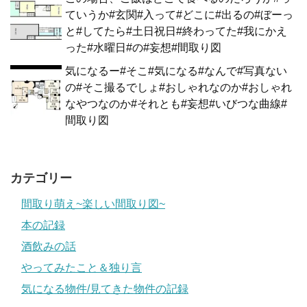
ていうか#玄関#入って#どこに#出るの#ぼーっ
と#してたら#土日祝日#終わってた#我にかえ
った#水曜日#の#妄想#間取り図
気になるー#そこ#気になる#なんで#写真ない
の#そこ撮るでしょ#おしゃれなのか#おしゃれ
なやつなのか#それとも#妄想#いびつな曲線#
間取り図
カテゴリー
間取り萌え~楽しい間取り図~
本の記録
酒飲みの話
やってみたこと＆独り言
気になる物件/見てきた物件の記録