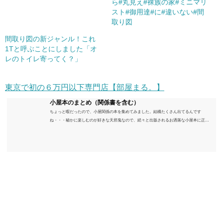
ら#丸見え#裸族の家#ミニマリ
スト#御用達#に#違いない#間
取り図
間取り図の新ジャンル！これ
1Tと呼ぶことにしました「オ
レのトイレ寄ってく？」
東京で初の６万円以下専門店【部屋まる。】
小屋本のまとめ（関係書を含む）
ちょっと暇だったので、小屋関係の本を集めてみました。結構たくさん出てるんです
ね・・・秘かに楽しむのが好きな天邪鬼なので、続々と出版されるお洒落な小屋本に正直
うんざりしていますが、日々の読書＆数年後すっかりブームが去ったころにゆっくりと楽
しむためのメモです。発行年順に並べてみました。こうしてみると結構面白いですね～※
★印は読書済。★の数はおすすめ度合い（MAX★★★）※2018.6.25現在（随時更新/漏れが
あれば教えていただけると嬉しいです）ムック～発行年順小屋ライフ 小屋を活用した素敵
なライフスタイルムック: 63...