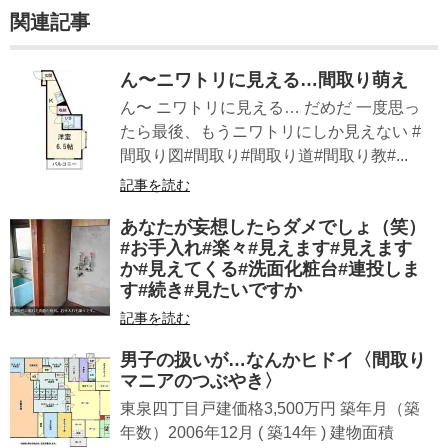
関連記事
ん〜ニワトリに見える…間取り萌え
ん〜 ニワトリに見える… だめだ 一度思っ
たら最後、もうニワトリにしか見えない #
間取り図#間取り#間取り道#間取り教#...
記事を読む
あなたが妄想したらダメでしょ（笑）
#お手入れ#楽々#見えます#見えます
か#見えてくる#洗面化粧台#連投しま
す#続き#見たいですか
記事を読む
男子の扱いが…なんかヒドイ〈間取り
マニアのつぶやき〉
東泉四丁目戸建価格3,500万円 築年月（築
年数）2006年12月 ( 築14年 ) 建物面積