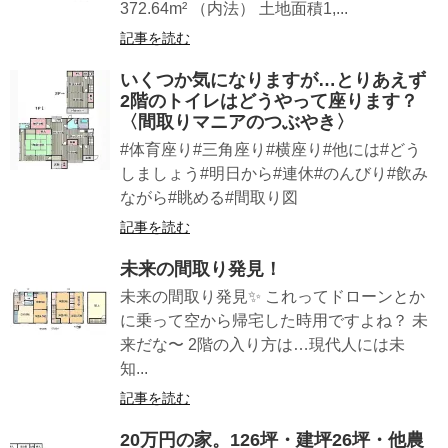
372.64m² （内法） 土地面積1,...
記事を読む
いくつか気になりますが…とりあえず
2階のトイレはどうやって座ります？
〈間取りマニアのつぶやき〉
#体育座り#三角座り#横座り#他には#どう
しましょう#明日から#連休#のんびり#飲み
ながら#眺める#間取り図
記事を読む
未来の間取り発見︎！
未来の間取り発見︎✨ これってドローンとか
に乗って空から帰宅した時用ですよね？ 未
来だな〜 2階の入り方は…現代人には未
知...
記事を読む
20万円の家。126坪・建坪26坪・他農