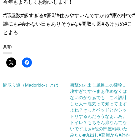
今年もよろしくお願いします！
#部屋数#多すぎる#豪邸#住みやすいんですかね#家の中で#
誰にも#会わない日もありそう#な#間取り図#あけおめ#こ
とよろ
共有:
間取り道（Madorido-）とは
衝撃の丸出し風呂この建物…
凄すぎです〜まぁ住めなくは
ないのかなぁでも…これ設計
した人〜湿気って知ってます
よね？きっとベッドとかシッ
トリするんだろうなぁ…あ。
トイレ？もちろん扉なんてな
いですよぉ#他の部屋#開いた
みたい#丸出し#部屋から#外か