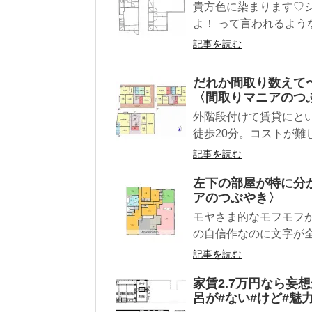
貴方色に染まります♡
よ！ って言われるような
記事を読む
だれか間取り数えて
〈間取りマニアのつ
外階段付けて賃貸にと
徒歩20分。コストが難し
記事を読む
左下の部屋が特に分
アのつぶやき〉
モヤさま的なモフモフか
の自信作なのに文字が全
記事を読む
家賃2.7万円なら妄
呂が#ない#けど#魅