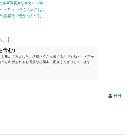
け感#重視#な#タイプ#
ドラキュラ#さん#には#
#洗濯物#乾かない#け
る。】
を含む）
本を集めてみました。結構たくさん出てるんですね・・・秘か
続々と出版されるお洒落な小屋本に正直うんざりしています
ームが去ったころにゆっくりと楽しむためのメモです。発行年
と結構面白いですね～※★印は読書済。★の数はおすすめ度合
現在（随時更新/漏れがあれば教えていただけると嬉しいです）ムッ
素敵なライフスタイルムック: 63...
HH