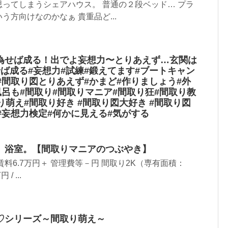
ってしまうシェアハウス。 普通の２段ベッド… プラ
う方向けなのかなぁ 貴重品ど...
為せば成る！出でよ妄想力〜とりあえず…玄関は
ば成る#妄想力#試練#鍛えてます#ブートキャン
#間取り図とりあえず#かまど#作りましょう#外
風呂も#間取り#間取りマニア#間取り狂#間取り教
り萌え#間取り好き #間取り図大好き #間取り図
 #妄想力検定#何かに見える#気がする
。浴室。【間取りマニアのつぶやき】
料6.7万円＋ 管理費等－円 間取り2K（専有面積：
/ ...
♡シリーズ～間取り萌え～