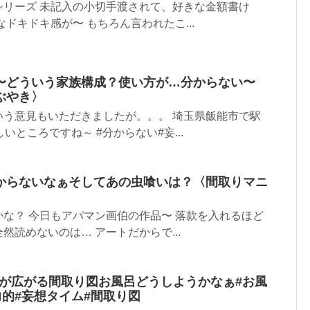
シリーズ 未記入の小切手渡されて、好きな金額書け
ドキドキ感が〜 もちろん言われたこ...
〜どういう家族構成？使い方が…分からない〜
ぶやき〉
いう意見もいただきましたが。。。 埼玉県飯能市で駅
いところですね～ #分からない#妄...
からないなぁそしてあの虫喰いは？〈間取りマニ
な？ 今日もアパマン画伯の作品〜 落款を入れるほど
然読めないのは… アートだからで...
想が広がる間取り図お風呂どうしようかなぁ#お風
力的#妄想タイム#間取り図