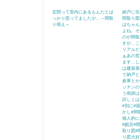
玄関って室内にあるもんだとば
納戸に住
っかり思ってましたが…～間取
間取り図
り萌え～
はちゃん
よね。そ
のが間取
すが…こ
リアルだ
ぁあの窓
ます…し
は建築基
て納戸と
倉庫とか
ッチンの
う痕跡は
詳しくは
#別に#
かし#間
個人的に
#戯言#
取り図#
り図大好