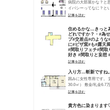
病院の大部屋かな？と思
イバシーってなに？とい
記事を読む
住めるかな…きっと
どれですか？・#為せ
プ#交差点#のような
に#ピザ窯#も#露天
#間取りフェチ#間取
好き #間取りと妄想
記事を読む
入り方…斬新ですね
因みに女性専用です。 賃
30.0㎡） 敷金/礼金6.7万円 
記事を読む
貴方色に染まります