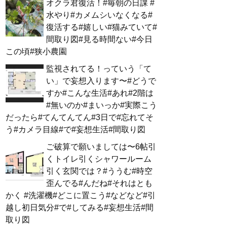
オクラ君復活！#毎朝の日課 #
水やり#カメムシいなくなる#
復活する#嬉しい#猫みていて#
間取り図#見る時間ない#今日
この頃#狭小農園
監視されてる！っていう「て
い」で妄想入ります〜#どうで
すか#こんな生活#あれ#2階は
#無いのか#まいっか#実際こう
だったら#てんてんてん#3日で#忘れてそ
う#カメラ目線#で#妄想生活#間取り図
ご破算で願いましては〜6帖引
くトイレ引くシャワールーム
引く玄関では？#ううむ#時空
歪んでる#んだね#それはとも
かく #洗濯機#どこに置こう#などなど#引
越し初日気分#で#してみる#妄想生活#間
取り図