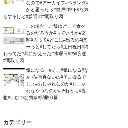
なので#アーカイブ#ベランダ#
かと思ったら#納戸#廊下#な気
もするけど#普通の#間取り図
この場合、ご飯はどこで食べ
るのだろうか#っていうか#玄
関#入って#どこに#出るの#ぼ
ーっと#してたら#土日祝日#終
わってた#我にかえった#水曜日#の#妄想
#間取り図
気になるー#そこ#気になる#な
んで#写真ないの#そこ撮るで
しょ#おしゃれなのか#おしゃ
れなやつなのか#それとも#妄
想#いびつな曲線#間取り図
カテゴリー