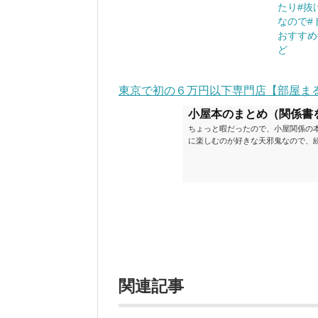
たり#抜
なので#
おすすめ
ど
東京で初の６万円以下専門店【部屋ま
小屋本のまとめ（関係書
ちょっと暇だったので、小屋関係の
に楽しむのが好きな天邪鬼なので、
が、日々の読書＆数年後すっかりブ
順に並べてみました。こうしてみる
い（MAX★★★）※2018.6.25
ク～発行年順小屋ライフ 小屋を活用した
関連記事