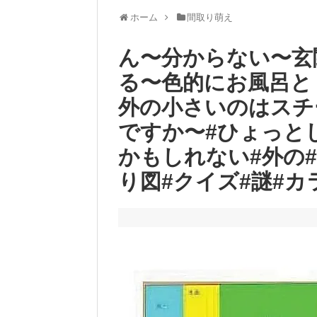
ホーム
間取り萌え
ん〜分からない〜玄
る〜色的にお風呂と
外の小さいのはスチ
ですか〜#ひょっとし
かもしれない#外の
り図#クイズ#謎#カ