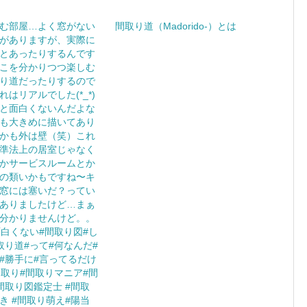
む部屋…よく窓がない
間取り道（Madorido-）とは
がありますが、実際に
とあったりするんです
こを分かりつつ楽しむ
り道だったりするので
れはリアルでした(*_*)
と面白くないんだよな
も大きめに描いてあり
かも外は壁（笑）これ
準法上の居室じゃなく
かサービスルームとか
の類いかもですね〜キ
窓には塞いだ？ってい
ありましたけど…まぁ
分かりませんけど。。
面白くない#間取り図#し
取り道#って#何なんだ#
#勝手に#言ってるだけ
間取り#間取りマニア#間
間取り図鑑定士 #間取
き #間取り萌え#陽当