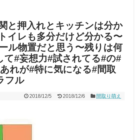
関と押入れとキッチンは分か
トイレも多分だけど分かる〜
ール物置だと思う〜残りは何
て#妄想力#試されてる#の#
#あれが#特に気になる#間取
ラフル
2018/12/5
2018/12/6
間取り萌え