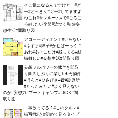
そこ気になるんですけどー#ど
ー#どっきん#ぐー#してますよ
ねこれ#サンルーム#で#ごろご
ろ#したい季節#近づく#の#妄
想生活#間取り図
アコーーディオン！#いらない
#ふすま#障子#かむばーっく #
あれ#あそこだけ#残ってる#結
構難しい#妄想生活#間取り図
妄想フルパワーの蔵付き間取
り図久しぶりに楽しい0円物件
#ほんと#ひさびさ#昔#診療所
#だったみたい#よく見えない
のが#妄想力#ブートキャンプ#18DK#間
取り図
…事故ってる？#このクルマ#
描写#好き#初めて見るタイプ