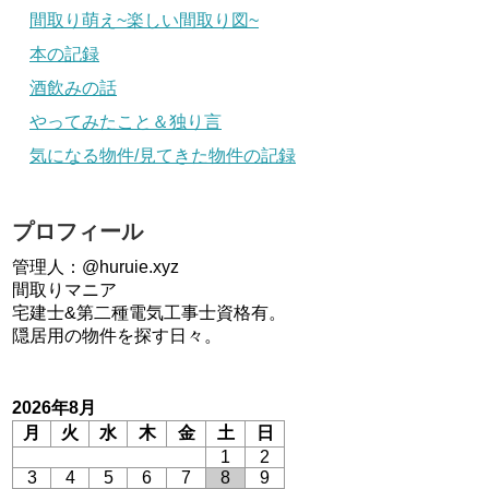
間取り萌え~楽しい間取り図~
本の記録
酒飲みの話
やってみたこと＆独り言
気になる物件/見てきた物件の記録
プロフィール
管理人：@huruie.xyz
間取りマニア
宅建士&第二種電気工事士資格有。
隠居用の物件を探す日々。
2026年8月
月
火
水
木
金
土
日
1
2
3
4
5
6
7
8
9