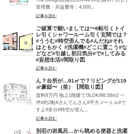
管理費・共益費等：4,000...
記事を読む
ご破算で願いましては〜6帖引くトイ
レ引くシャワールーム引く玄関では？
#ううむ#時空歪んでる#んだね#それ
はともかく #洗濯機#どこに置こう#な
どなど#引越し初日気分#で#してみる
#妄想生活#間取り図
記事を読む
ん？台所が…91㎡で？リビングが119
㎡︎豪邸〜（笑）【間取り図】
賃料8万円 地上1階建て/3LDK/86.58m2 一
坪#約2帖#さんてんさん#平方メートル#で
すよ#多分#時空が歪ん...
記事を読む
別荘の岩風呂…から眺める便器と洗濯