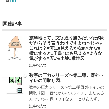
HH
関連記事
旗竿地って、文字通り旗みたいな形状
だからそう言うわけですよね〜じゃあ
これは？#何に#見えるかな#木かな#
横にすると#千鳥#にも見える#ような
気がする#広い#土地#敷地図
記事を読む
数字の圧力シリーズ〜第二弾。野外ト
イレの間取り図。
数字の圧力シリーズ〜第二弾 野外トイレの
間取り図。 昔ながらのスタイル、まだある
んですね～ 夜コワイなぁ… とりあえず、...
記事を読む