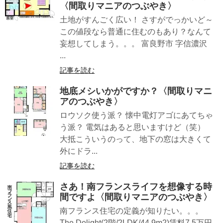
〈間取りマニアのつぶやき〉
土地がすんごく広い！ さすがでっかいど～
この値段なら普通に住むのもあり？なんて
妄想してしまう。。。 富良野市 字信濃沢
...
記事を読む
地底メシいかがですか？〈間取りマニ
アのつぶやき〉
ロウソク使う派？ 懐中電灯アゴにあてちゃ
う派？ 電気はあると思いますけど（笑）
大抵こういうのって、地下の窓は大きくて
外にドラ...
記事を読む
さあ！南フランスライフを想像する時
間ですよ〈間取りマニアのつぶやき〉
南フランス住宅の定義が知りたい。。。
The Delight(2階/2LDK/44.9m2)賃料7.5万円