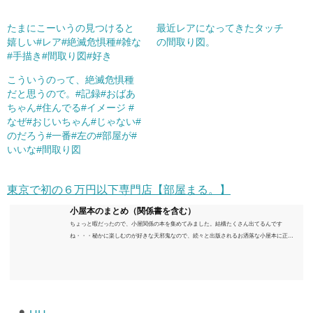
たまにこーいうの見つけると
最近レアになってきたタッチ
嬉しい#レア#絶滅危惧種#雑な
の間取り図。
#手描き#間取り図#好き
こういうのって、絶滅危惧種
だと思うので。#記録#おばあ
ちゃん#住んでる#イメージ #
なぜ#おじいちゃん#じゃない#
のだろう#一番#左の#部屋が#
いいな#間取り図
東京で初の６万円以下専門店【部屋まる。】
小屋本のまとめ（関係書を含む）
ちょっと暇だったので、小屋関係の本を集めてみました。結構たくさん出てるんです
ね・・・秘かに楽しむのが好きな天邪鬼なので、続々と出版されるお洒落な小屋本に正直
うんざりしていますが、日々の読書＆数年後すっかりブームが去ったころにゆっくりと楽
しむためのメモです。発行年順に並べてみました。こうしてみると結構面白いですね～※
★印は読書済。★の数はおすすめ度合い（MAX★★★）※2018.6.25現在（随時更新/漏れが
あれば教えていただけると嬉しいです）ムック～発行年順小屋ライフ 小屋を活用した素敵
なライフスタイルムック: 63...