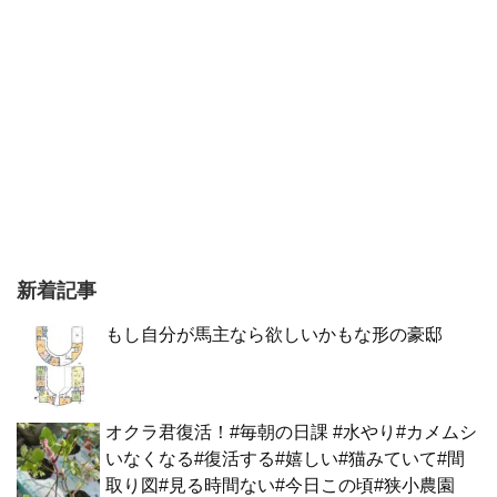
新着記事
もし自分が馬主なら欲しいかもな形の豪邸
オクラ君復活！#毎朝の日課 #水やり#カメムシ
いなくなる#復活する#嬉しい#猫みていて#間
取り図#見る時間ない#今日この頃#狭小農園