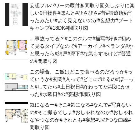
妄想フルパワーの蔵付き間取り図久しぶりに楽
しい0円物件#ほんと#ひさびさ#昔#診療所#だ
ったみたい#よく見えないのが#妄想力#ブート
キャンプ#18DK#間取り図
…事故ってる？#このクルマ#描写#好き#初め
て見るタイプなので#アーカイブ#ベランダ#か
と思ったら#納戸#廊下#な気もするけど#普通
の#間取り図
この場合、ご飯はどこで食べるのだろうか#っ
ていうか#玄関#入って#どこに#出るの#ぼーっ
と#してたら#土日祝日#終わってた#我にかえ
った#水曜日#の#妄想#間取り図
気になるー#そこ#気になる#なんで#写真ない
の#そこ撮るでしょ#おしゃれなのか#おしゃれ
なやつなのか#それとも#妄想#いびつな曲線#
間取り図