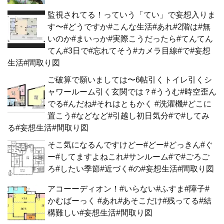
監視されてる！っていう「てい」で妄想入りま
す〜#どうですか#こんな生活#あれ#2階は#無
いのか#まいっか#実際こうだったら#てんてん
てん#3日で#忘れてそう#カメラ目線#で#妄想
生活#間取り図
ご破算で願いましては〜6帖引くトイレ引くシ
ャワールーム引く玄関では？#ううむ#時空歪ん
でる#んだね#それはともかく #洗濯機#どこに
置こう#などなど#引越し初日気分#で#してみ
る#妄想生活#間取り図
そこ気になるんですけどー#どー#どっきん#ぐ
ー#してますよねこれ#サンルーム#で#ごろご
ろ#したい季節#近づく#の#妄想生活#間取り図
アコーーディオン！#いらない#ふすま#障子#
かむばーっく #あれ#あそこだけ#残ってる#結
構難しい#妄想生活#間取り図