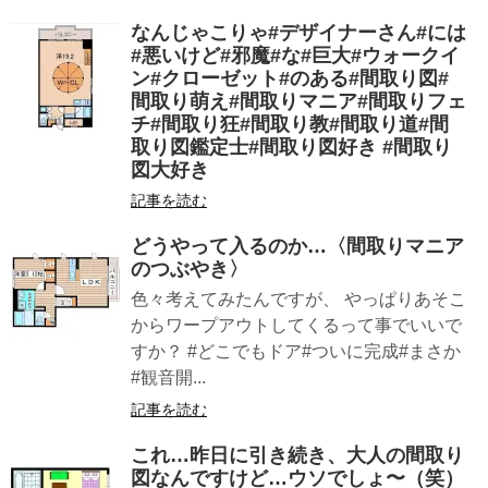
なんじゃこりゃ#デザイナーさん#には
#悪いけど#邪魔#な#巨大#ウォークイ
ン#クローゼット#のある#間取り図#
間取り萌え#間取りマニア#間取りフェ
チ#間取り狂#間取り教#間取り道#間
取り図鑑定士#間取り図好き #間取り
図大好き
記事を読む
どうやって入るのか…〈間取りマニア
のつぶやき〉
色々考えてみたんですが、 やっぱりあそこ
からワープアウトしてくるって事でいいで
すか？ #どこでもドア#ついに完成#まさか
#観音開...
記事を読む
これ…昨日に引き続き、大人の間取り
図なんですけど…ウソでしょ〜（笑）