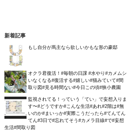
新着記事
もし自分が馬主なら欲しいかもな形の豪邸
オクラ君復活！#毎朝の日課 #水やり#カメムシ
いなくなる#復活する#嬉しい#猫みていて#間
取り図#見る時間ない#今日この頃#狭小農園
監視されてる！っていう「てい」で妄想入りま
す〜#どうですか#こんな生活#あれ#2階は#無
いのか#まいっか#実際こうだったら#てんてん
てん#3日で#忘れてそう#カメラ目線#で#妄想
生活#間取り図