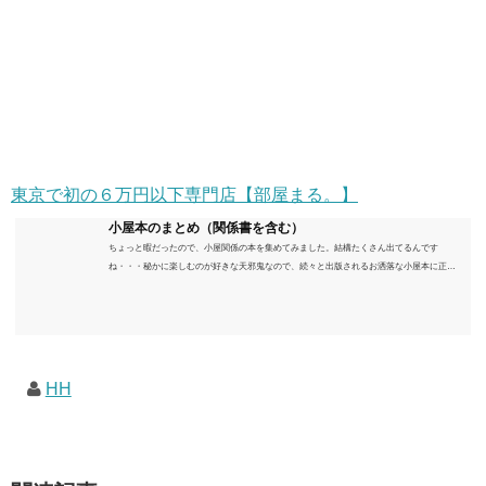
東京で初の６万円以下専門店【部屋まる。】
小屋本のまとめ（関係書を含む）
ちょっと暇だったので、小屋関係の本を集めてみました。結構たくさん出てるんです
ね・・・秘かに楽しむのが好きな天邪鬼なので、続々と出版されるお洒落な小屋本に正直
うんざりしていますが、日々の読書＆数年後すっかりブームが去ったころにゆっくりと楽
しむためのメモです。発行年順に並べてみました。こうしてみると結構面白いですね～※
★印は読書済。★の数はおすすめ度合い（MAX★★★）※2018.6.25現在（随時更新/漏れが
あれば教えていただけると嬉しいです）ムック～発行年順小屋ライフ 小屋を活用した素敵
なライフスタイルムック: 63...
HH