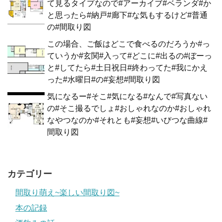
て見るタイプなので#アーカイブ#ベランダ#か
と思ったら#納戸#廊下#な気もするけど#普通
の#間取り図
この場合、ご飯はどこで食べるのだろうか#っ
ていうか#玄関#入って#どこに#出るの#ぼーっ
と#してたら#土日祝日#終わってた#我にかえ
った#水曜日#の#妄想#間取り図
気になるー#そこ#気になる#なんで#写真ない
の#そこ撮るでしょ#おしゃれなのか#おしゃれ
なやつなのか#それとも#妄想#いびつな曲線#
間取り図
カテゴリー
間取り萌え~楽しい間取り図~
本の記録