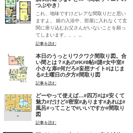
つぶやき〉
これ、地味ですけどレアな間取りだと思い
ますよ。 娘の入浴中、部屋に入れなくて玄
関に座り込むお父さんがいないことを願っ
てしまいます。。。...
記事を読む
本日のうっとりワクワク間取り図。合
い間とは？#あの#K#8帖#謎#女中室#
小さな扉#何だろ#妄想ナイト#はじま
る#土曜日の夕方#間取り図
記事を読む
どーやって使えば…#四万#は#安くて
魅力#だけど#密室#あります#あれは#
風呂#ってことで#いいですか#間取り
図
記事を読む