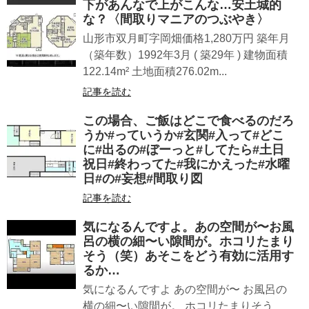
下があんなで上がこんな…安土城的
な？〈間取りマニアのつぶやき〉
山形市双月町字岡畑価格1,280万円 築年月
（築年数）1992年3月 ( 築29年 ) 建物面積
122.14m² 土地面積276.02m...
記事を読む
この場合、ご飯はどこで食べるのだろ
うか#っていうか#玄関#入って#どこ
に#出るの#ぼーっと#してたら#土日
祝日#終わってた#我にかえった#水曜
日#の#妄想#間取り図
記事を読む
気になるんですよ。あの空間が〜お風
呂の横の細〜い隙間が。ホコリたまり
そう（笑）あそこをどう有効に活用す
るか…
気になるんですよ あの空間が〜 お風呂の
横の細〜い隙間が。 ホコリたまりそう