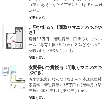
（笑） あそこをどう有効に活用するか…難
題だ...
記事を読む
…飛び出る？【間取りマニアのつぶや
き】
賃料3.5万円＋ 管理費等－円 間取り ワンル
ーム（専有面積：5.47㎡） 3D#どういう#
意味#まくら#多め#しかし#...
記事を読む
玄関長いで賞授与〈間取りマニアのつ
ぶやき〉
お家賃魅力的なんだよなぁ～✨ 本庄銀座貸
家賃料（管理費等）3.5万円 ( - )築年月（築
年数） 1932年1月 ( 築89年 )主要...
記事を読む