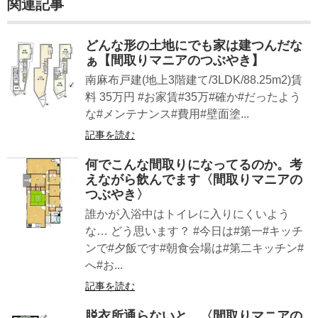
関連記事
どんな形の土地にでも家は建つんだな
ぁ【間取りマニアのつぶやき】
南麻布戸建(地上3階建て/3LDK/88.25m2)賃
料 35万円 #お家賃#35万#確か#だったよう
な#メンテナンス#費用#壁面塗...
記事を読む
何でこんな間取りになってるのか。考
えながら飲んでます〈間取りマニアの
つぶやき〉
誰かが入浴中はトイレに入りにくいよう
な… どう思います？ #今日は#第一#キッチ
ンで#夕飯です#朝食会場は#第二キッチン#
へ#お...
記事を読む
脱衣所通らないと…〈間取りマニアの