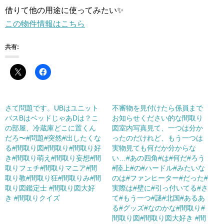
借りて他の用途に使ってみたい✨
この物件情報はこちら
共有:
さて問題です。UBはユニット
不審物を見付けたら係員まで
バスBはベッドじゃあDは？こ
お知らせください的な間取り
の部屋、冷蔵庫どこに置くん
図室内写真見て、一つは分か
だろ〜#問題#突然#出したくな
ったのだけれど、もう一つは
る#間取り図#間取り#間取り好
実物見ても何だか分からな
き#間取り萌え#間取り妄想#間
い…#あの四角#は#何だ#ろう
取りフェチ#間取りマニア#間
#陸上#の#ハードル#みたいな
取り教#間取り狂#間取りみ#間
のは#ファンヒーター#だった#
取り図鑑定士 #間取り図大好
実際は#壁に#引っ付いてる#さ
き #間取りクイズ
て#もう一つ#謎#北国#あるあ
る#グッズ#なのかな#間取り#
間取り図#間取り図大好き #間