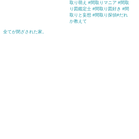
取り萌え #間取りマニア #間取
り図鑑定士 #間取り図好き #間
取りと妄想 #間取り探偵#だれ
か教えて
全てが閉ざされた家。