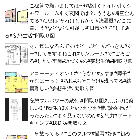
ご破算で願いましては〜6帖引くトイレ引くシ
ャワールーム引く玄関では？#ううむ#時空歪ん
でる#んだね#それはともかく #洗濯機#どこに
置こう#などなど#引越し初日気分#で#してみ
る#妄想生活#間取り図
そこ気になるんですけどー#どー#どっきん#ぐ
ー#してますよねこれ#サンルーム#で#ごろご
ろ#したい季節#近づく#の#妄想生活#間取り図
アコーーディオン！#いらない#ふすま#障子#
かむばーっく #あれ#あそこだけ#残ってる#結
構難しい#妄想生活#間取り図
妄想フルパワーの蔵付き間取り図久しぶりに楽
しい0円物件#ほんと#ひさびさ#昔#診療所#だ
ったみたい#よく見えないのが#妄想力#ブート
キャンプ#18DK#間取り図
…事故ってる？#このクルマ#描写#好き#初め