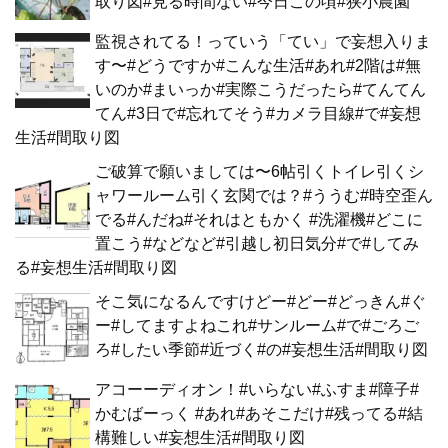
取り図#見る時間ない#今日この頃#狭小農園
監視されてる！っていう「てい」で妄想入りま
す〜#どうですか#こんな生活#あれ#2階は#無
いのか#まいっか#実際こうだったら#てんてん
てん#3日で#忘れてそう#カメラ目線#で#妄想
生活#間取り図
ご破算で願いましては〜6帖引くトイレ引くシ
ャワールーム引く玄関では？#ううむ#時空歪ん
でる#んだね#それはともかく #洗濯機#どこに
置こう#などなど#引越し初日気分#で#してみ
る#妄想生活#間取り図
そこ気になるんですけどー#どー#どっきん#ぐ
ー#してますよねこれ#サンルーム#で#ごろご
ろ#したい季節#近づく#の#妄想生活#間取り図
アコーーディオン！#いらない#ふすま#障子#
かむばーっく #あれ#あそこだけ#残ってる#結
構難しい#妄想生活#間取り図