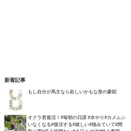
新着記事
もし自分が馬主なら欲しいかもな形の豪邸
オクラ君復活！#毎朝の日課 #水やり#カメムシ
いなくなる#復活する#嬉しい#猫みていて#間