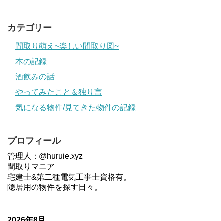
カテゴリー
間取り萌え~楽しい間取り図~
本の記録
酒飲みの話
やってみたこと＆独り言
気になる物件/見てきた物件の記録
プロフィール
管理人：@huruie.xyz
間取りマニア
宅建士&第二種電気工事士資格有。
隠居用の物件を探す日々。
2026年8月