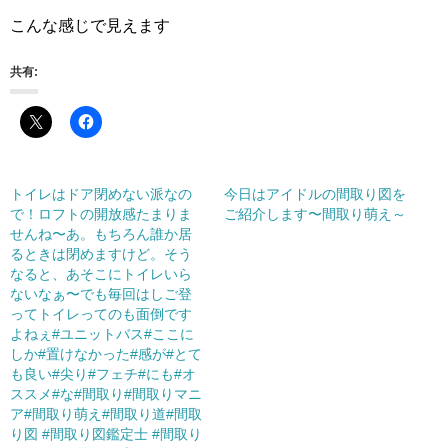
こんな感じで見えます
共有:
トイレはドア閉めない派なの
今日はアイドルの間取り図を
で！ロフトの開放感たまりま
ご紹介します〜間取り萌え～
せんね〜あ。もちろん誰か居
るときは閉めますけど。そう
なると、あそこにトイレいら
ないなぁ〜でも毎回はしご登
ってトイレってのも面倒です
よねぇ#ユニットバス#ここに
しか#置けなかった#感が#とて
も良い#尖り#フェチ#にも#オ
ススメ#な#間取り#間取りマニ
ア#間取り萌え#間取り道#間取
り図 #間取り図鑑定士 #間取り