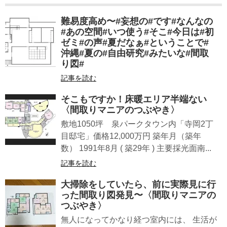
難易度高め〜#妄想の#です#なんなの
#あの空間#いつ使う#そこ#今日は#初
ゼミ#の声#夏だなぁ#ということで#
沖縄#夏の#自由研究#みたいな#間取
り図#
記事を読む
そこもですか！床暖エリア半端ない
〈間取りマニアのつぶやき〉
敷地1050坪 泉パークタウン内「寺岡2丁
目邸宅」価格12,000万円 築年月（築年
数） 1991年8月 ( 築29年 ) 主要採光面南...
記事を読む
大掃除をしていたら、前に実際見に行
った間取り図発見〜〈間取りマニアの
つぶやき〉
無人になってかなり経つ室内には、 生活が