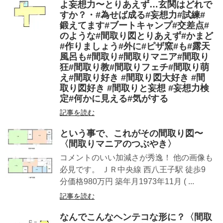
よ妄想力〜とりあえず…玄関はどれで
すか？・#為せば成る#妄想力#試練#
鍛えてます#ブートキャンプ#交差点#
のような#間取り図とりあえず#かまど
#作りましょう#外に#ピザ窯#も#露天
風呂も#間取り#間取りマニア#間取り
狂#間取り教#間取りフェチ#間取り萌
え#間取り好き #間取り図大好き #間
取り図好き #間取りと妄想 #妄想力検
定#何かに見える#気がする
記事を読む
という事で、これがその間取り図〜
〈間取りマニアのつぶやき〉
コメントのいい加減さが秀逸！ 他の画像も
必見です。 ＪＲ中央線 西八王子駅 徒歩9
分価格980万円 築年月1973年11月 ( ...
記事を読む
なんでこんなヘンテコな形に？〈間取