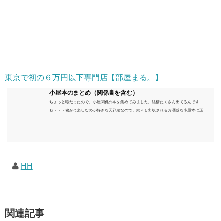
東京で初の６万円以下専門店【部屋まる。】
小屋本のまとめ（関係書を含む）
ちょっと暇だったので、小屋関係の本を集めてみました。結構たくさん出てるんです
ね・・・秘かに楽しむのが好きな天邪鬼なので、続々と出版されるお洒落な小屋本に正直
うんざりしていますが、日々の読書＆数年後すっかりブームが去ったころにゆっくりと楽
しむためのメモです。発行年順に並べてみました。こうしてみると結構面白いですね～※
★印は読書済。★の数はおすすめ度合い（MAX★★★）※2018.6.25現在（随時更新/漏れが
あれば教えていただけると嬉しいです）ムック～発行年順小屋ライフ 小屋を活用した素敵
なライフスタイルムック: 63...
HH
関連記事