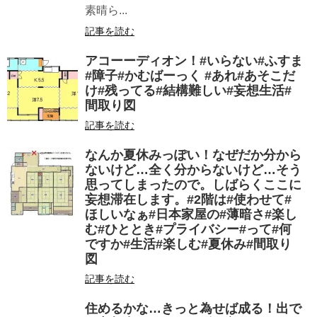
素晴ら...
記事を読む
アコーーディオン！#いらない#ふすま
#障子#かむばーっく #あれ#あそこだ
け#残ってる#結構難しい#妄想生活#
間取り図
記事を読む
なんか夏休みっぽい！なぜだか分から
ないけど…全く分からないけど…そう
思ってしまったので。しばらくここに
妄想滞在します。#2階は#使わせて#
ほしいなぁ#日本家屋の#薄暗さ#楽し
む#ひととき#プライバシー#って#何
ですか#生活#楽しむ#夏休み#間取り
図
記事を読む
住めるかな…きっと為せば成る！出で