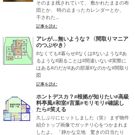
そのまま残されていて、 敷かれたままの布
団とか、 時の止まったカレンダーとか、
干された...
記事を読む
アレが…無いような？〈間取りマニア
のつぶやき〉
#なくても#暮らせ#なくは#ないような#あ
るような#困ることは#間違いない#実際に
はある#のだが#あの部屋#なのかな#間取り
図
記事を読む
ホントデスカ？#根拠が知りたい#高級
料亭風#和室#言葉#モリモリ#確認し
たら#笑える
久しぶりにヒットしました（笑） まず物件
紹介トップ画像でガッチリ心をつかまれま
したよ。 「静かな立地 驚きの日当たり