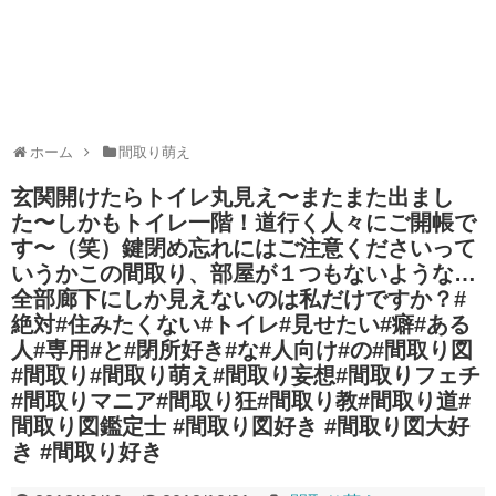
ホーム
間取り萌え
玄関開けたらトイレ丸見え〜またまた出まし
た〜しかもトイレ一階！道行く人々にご開帳で
す〜（笑）鍵閉め忘れにはご注意くださいって
いうかこの間取り、部屋が１つもないような…
全部廊下にしか見えないのは私だけですか？#
絶対#住みたくない#トイレ#見せたい#癖#ある
人#専用#と#閉所好き#な#人向け#の#間取り図
#間取り#間取り萌え#間取り妄想#間取りフェチ
#間取りマニア#間取り狂#間取り教#間取り道#
間取り図鑑定士 #間取り図好き #間取り図大好
き #間取り好き