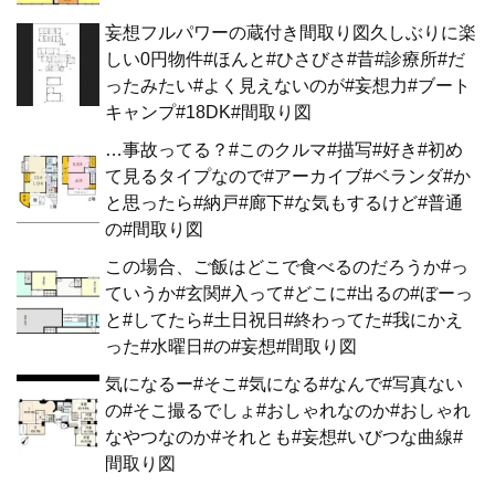
妄想フルパワーの蔵付き間取り図久しぶりに楽
しい0円物件#ほんと#ひさびさ#昔#診療所#だ
ったみたい#よく見えないのが#妄想力#ブート
キャンプ#18DK#間取り図
…事故ってる？#このクルマ#描写#好き#初め
て見るタイプなので#アーカイブ#ベランダ#か
と思ったら#納戸#廊下#な気もするけど#普通
の#間取り図
この場合、ご飯はどこで食べるのだろうか#っ
ていうか#玄関#入って#どこに#出るの#ぼーっ
と#してたら#土日祝日#終わってた#我にかえ
った#水曜日#の#妄想#間取り図
気になるー#そこ#気になる#なんで#写真ない
の#そこ撮るでしょ#おしゃれなのか#おしゃれ
なやつなのか#それとも#妄想#いびつな曲線#
間取り図