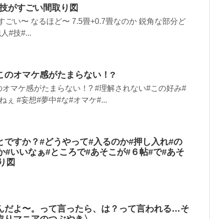
の技がすごい間取り図
ごい〜 なるほど〜 7.5畳+0.7畳なのか 鋭角な部分ど
#技#...
このオマケ感がたまらない！?
オマケ感がたまらない！? #理解されない#この好み#
 #妄想#夢中#な#オマケ#...
ですか？#どうやって#入るのか#押し入れ#の
か#いいなぁ#ところで#あそこが#６帖#で#あそ
り図
んだよ〜。って言ったら、は？って言われる…そ