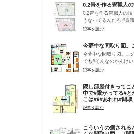
0.2畳を作る畳職人
0.2畳を作る畳職人の技す
うなってるんだろ #畳職人
記事を読む
今夢中な間取り図。
今夢中な間取り図。この
でも#そんなのかんけいねぇ
記事を読む
隠し部屋付きってこと
中で#繋がってる#と
こは#9#あれれ#間取
記事を読む
こういうの癒される