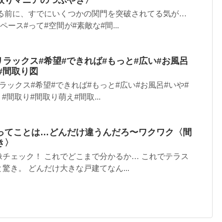
取りマニアのつぶやき〉
する前に、すでにいくつかの関門を突破されてる気が…
ペース#って#空間が#素敵な#間...
リラックス#希望#できれば#もっと#広い#お風呂
#間取り図
ラックス#希望#できれば#もっと#広い#お風呂#いや#
#間取り#間取り萌え#間取...
ってことは…どんだけ違うんだろ〜ワクワク〈間
き〉
チェック！ これでどこまで分かるか… これでテラス
驚き。 どんだけ大きな戸建てなん...