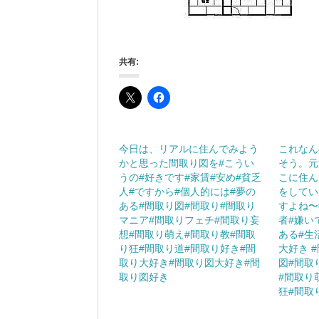
共有:
今日は、リアルに住んでみよう
これなん
かと思った間取り図を#こうい
そう。元
うの#好きです#家賃#安め#貧乏
こに住ん
人#ですから#個人的には#夢の
をしてい
ある#間取り図#間取り#間取り
すよね〜
マニア#間取りフェチ#間取り妄
者#嫌い
想#間取り萌え#間取り教#間取
ある#生
り狂#間取り道#間取り好き#間
大好き 
取り大好き#間取り図大好き#間
図#間取
取り図好き
#間取り
狂#間取