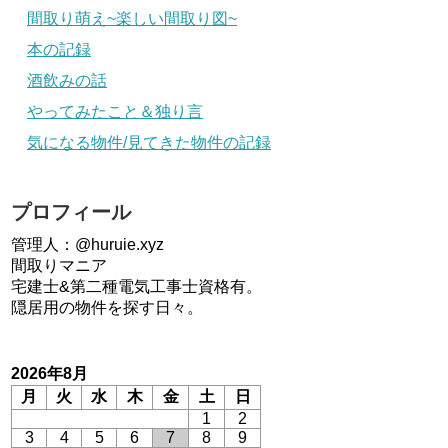
間取り萌え~楽しい間取り図~
本の記録
酒飲みの話
やってみたこと＆独り言
気になる物件/見てきた物件の記録
プロフィール
管理人：@huruie.xyz
間取りマニア
宅建士&第二種電気工事士資格有。
隠居用の物件を探す日々。
2026年8月
月
火
水
木
金
土
日
1
2
3
4
5
6
7
8
9