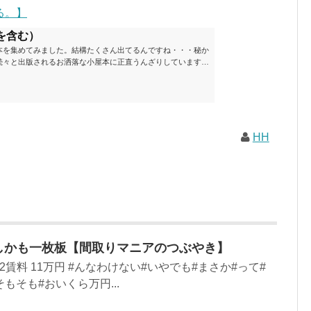
る。】
を含む）
本を集めてみました。結構たくさん出てるんですね・・・秘か
続々と出版されるお洒落な小屋本に正直うんざりしています
ームが去ったころにゆっくりと楽しむためのメモです。発行年
と結構面白いですね～※★印は読書済。★の数はおすすめ度合
現在（随時更新/漏れがあれば教えていただけると嬉しいです）ムッ
素敵なライフスタイルムック: 63...
HH
✨しかも一枚板【間取りマニアのつぶやき】
36m2賃料 11万円 #んなわけない#いやでも#まさか#って#
もそも#おいくら万円...