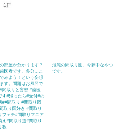
の部屋か分かります？
混沌の間取り図。今夢中なやつ
歯医者です。多分…こ
です。
でみよう！という妄想
ます。問題はお風呂で
#間取りと妄想 #歯医
です#帰ったら#受付#の
活##間取り #間取り図
#間取り図好き #間取り
りフェチ#間取りマニア
萌え#間取り道#間取り
り教