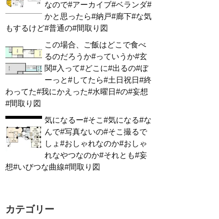
なので#アーカイブ#ベランダ#
かと思ったら#納戸#廊下#な気
もするけど#普通の#間取り図
この場合、ご飯はどこで食べ
るのだろうか#っていうか#玄
関#入って#どこに#出るの#ぼ
ーっと#してたら#土日祝日#終
わってた#我にかえった#水曜日#の#妄想
#間取り図
気になるー#そこ#気になる#な
んで#写真ないの#そこ撮るで
しょ#おしゃれなのか#おしゃ
れなやつなのか#それとも#妄
想#いびつな曲線#間取り図
カテゴリー