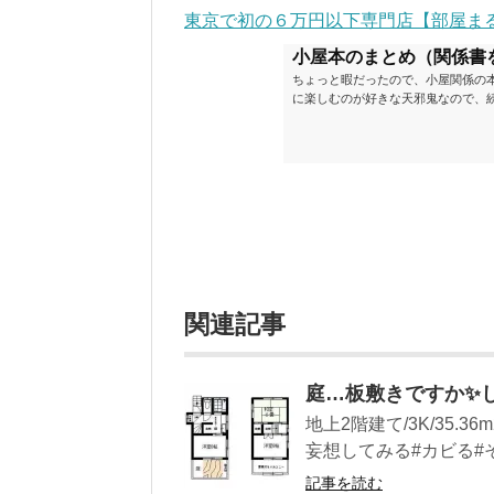
東京で初の６万円以下専門店【部屋ま
小屋本のまとめ（関係書
ちょっと暇だったので、小屋関係の
に楽しむのが好きな天邪鬼なので、
が、日々の読書＆数年後すっかりブ
順に並べてみました。こうしてみる
い（MAX★★★）※2018.6.25
ク～発行年順小屋ライフ 小屋を活用した
関連記事
庭…板敷きですか︎
地上2階建て/3K/35.
妄想してみる#カビる#そ
記事を読む