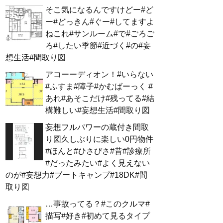
そこ気になるんですけどー#ど
ー#どっきん#ぐー#してますよ
ねこれ#サンルーム#で#ごろご
ろ#したい季節#近づく#の#妄
想生活#間取り図
アコーーディオン！#いらない
#ふすま#障子#かむばーっく #
あれ#あそこだけ#残ってる#結
構難しい#妄想生活#間取り図
妄想フルパワーの蔵付き間取
り図久しぶりに楽しい0円物件
#ほんと#ひさびさ#昔#診療所
#だったみたい#よく見えない
のが#妄想力#ブートキャンプ#18DK#間
取り図
…事故ってる？#このクルマ#
描写#好き#初めて見るタイプ