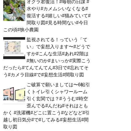
オクラ君復活！#毎朝の日課 #
水やり#カメムシいなくなる#
復活する#嬉しい#猫みていて#
間取り図#見る時間ない#今日
この頃#狭小農園
監視されてる！っていう「て
い」で妄想入ります〜#どうで
すか#こんな生活#あれ#2階は
#無いのか#まいっか#実際こう
だったら#てんてんてん#3日で#忘れてそ
う#カメラ目線#で#妄想生活#間取り図
ご破算で願いましては〜6帖引
くトイレ引くシャワールーム
引く玄関では？#ううむ#時空
歪んでる#んだね#それはとも
かく #洗濯機#どこに置こう#などなど#引
越し初日気分#で#してみる#妄想生活#間
取り図