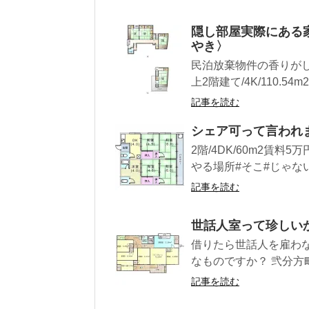
隠し部屋実際にある
やき〉
民泊放棄物件の香りがしま
上2階建て/4K/110.54m2)
記事を読む
シェア可って言われ
2階/4DK/60m2賃料
やる場所#そこ#じゃない
記事を読む
世話人室って珍しい
借りたら世話人を雇わ
なものですか？ 弐分方町貸家
記事を読む