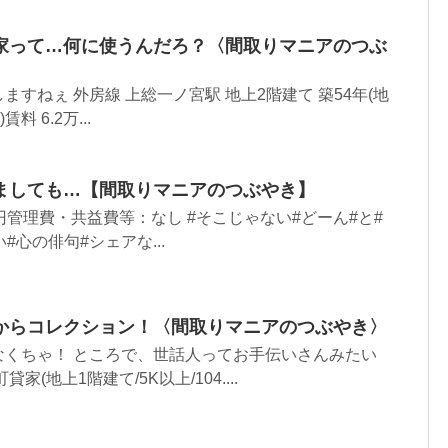
家って…何に使うんだろ？〈間取りマニアのつぶ
すねぇ 外房線 上総一ノ宮駅 地上2階建て 築54年(地
賃料 6.2万...
ましても…【間取りマニアのつぶやき】
5万円管理費・共益費等：なし #そこじゃない#どーん#と#
#心の俳句#シェアな...
からコレクション！〈間取りマニアのつぶやき〉
なくちゃ！ ところで、世話人ってお手伝いさんみたい
(地上1階建て/5K以上/104....