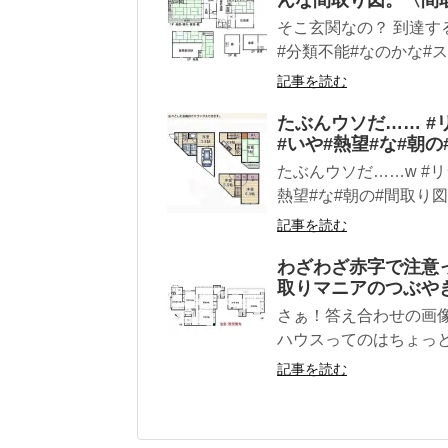
んな間取り図。〈間
そこ玄関なの？ 到達
#分類不能#なのかな#ス
記事を読む
たぶんウソだ…… #
#いや#熱望#な#朝の
たぶんウソだ……w #リ
熱望#な#朝の#間取り図 
記事を読む
わざわざ赤字で注意
取りマニアのつぶや
さぁ！答え合わせの画像
ハウスってのはちょっと
記事を読む