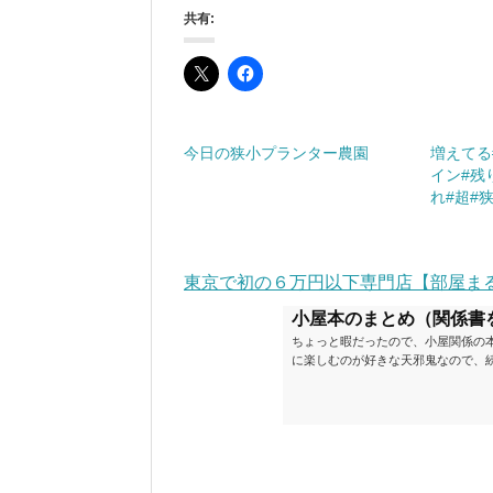
共有:
今日の狭小プランター農園
増えてる
イン#残
れ#超#
東京で初の６万円以下専門店【部屋ま
小屋本のまとめ（関係書
ちょっと暇だったので、小屋関係の
に楽しむのが好きな天邪鬼なので、
が、日々の読書＆数年後すっかりブ
順に並べてみました。こうしてみる
い（MAX★★★）※2018.6.25
ク～発行年順小屋ライフ 小屋を活用した