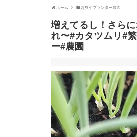
ホーム
超狭小プランター農園
増えてるし！さらに
れ〜#カタツムリ#繁
ー#農園