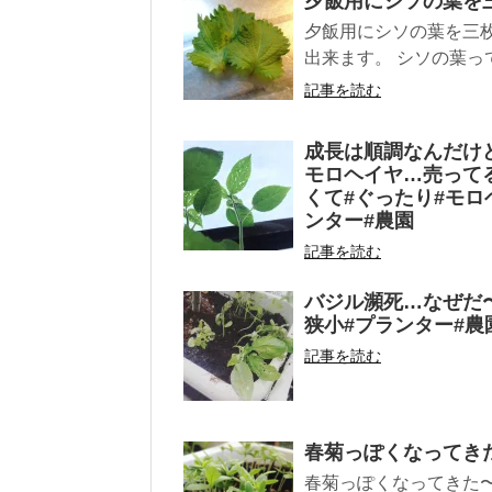
夕飯用にシソの葉を
夕飯用にシソの葉を三
出来ます。 シソの葉っ
記事を読む
成長は順調なんだけ
モロヘイヤ…売って
くて#ぐったり#モロ
ンター#農園
記事を読む
バジル瀕死…なぜだ〜
狭小#プランター#農
記事を読む
春菊っぽくなってき
春菊っぽくなってきた