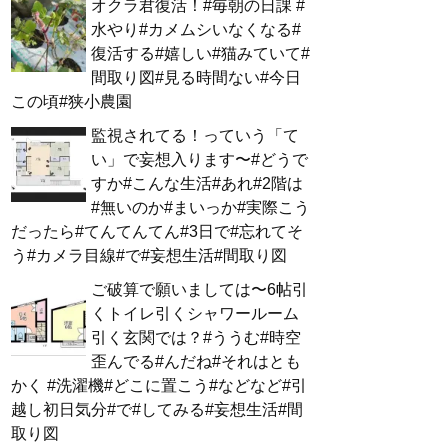
オクラ君復活！#毎朝の日課 #
水やり#カメムシいなくなる#
復活する#嬉しい#猫みていて#
間取り図#見る時間ない#今日
この頃#狭小農園
監視されてる！っていう「て
い」で妄想入ります〜#どうで
すか#こんな生活#あれ#2階は
#無いのか#まいっか#実際こう
だったら#てんてんてん#3日で#忘れてそ
う#カメラ目線#で#妄想生活#間取り図
ご破算で願いましては〜6帖引
くトイレ引くシャワールーム
引く玄関では？#ううむ#時空
歪んでる#んだね#それはとも
かく #洗濯機#どこに置こう#などなど#引
越し初日気分#で#してみる#妄想生活#間
取り図