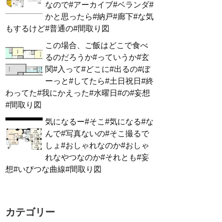
なので#アーカイブ#ベランダ#
かと思ったら#納戸#廊下#な気
もするけど#普通の#間取り図
この場合、ご飯はどこで食べ
るのだろうか#っていうか#玄
関#入って#どこに#出るの#ぼ
ーっと#してたら#土日祝日#終
わってた#我にかえった#水曜日#の#妄想
#間取り図
気になるー#そこ#気になる#な
んで#写真ないの#そこ撮るで
しょ#おしゃれなのか#おしゃ
れなやつなのか#それとも#妄
想#いびつな曲線#間取り図
カテゴリー