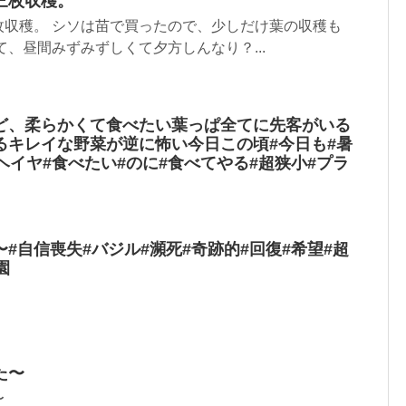
三枚収穫。
枚収穫。 シソは苗で買ったので、少しだけ葉の収穫も
て、昼間みずみずしくて夕方しんなり？...
ど、柔らかくて食べたい葉っぱ全てに先客がいる
るキレイな野菜が逆に怖い今日この頃#今日も#暑
ヘイヤ#食べたい#のに#食べてやる#超狭小#プラ
#自信喪失#バジル#瀕死#奇跡的#回復#希望#超
園
た〜
〜