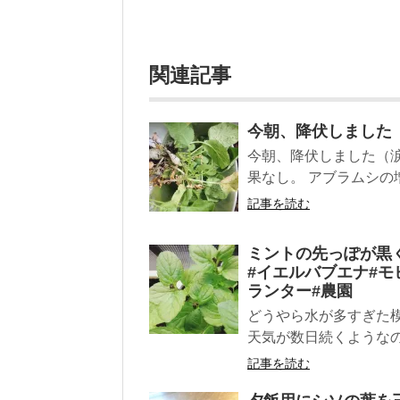
関連記事
今朝、降伏しました
今朝、降伏しました（
果なし。 アブラムシの
記事を読む
ミントの先っぽが黒
#イエルバブエナ#モ
ランター#農園
どうやら水が多すぎた模
天気が数日続くようなの
記事を読む