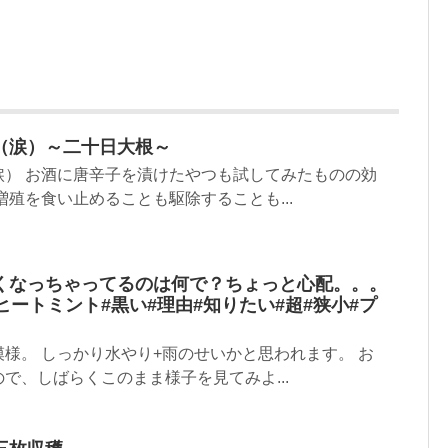
（涙）～二十日大根～
涙） お酒に唐辛子を漬けたやつも試してみたものの効
増殖を食い止めることも駆除することも...
くなっちゃってるのは何で？ちょっと心配。。。
ヒートミント#黒い#理由#知りたい#超#狭小#プ
様。 しっかり水やり+雨のせいかと思われます。 お
で、しばらくこのまま様子を見てみよ...