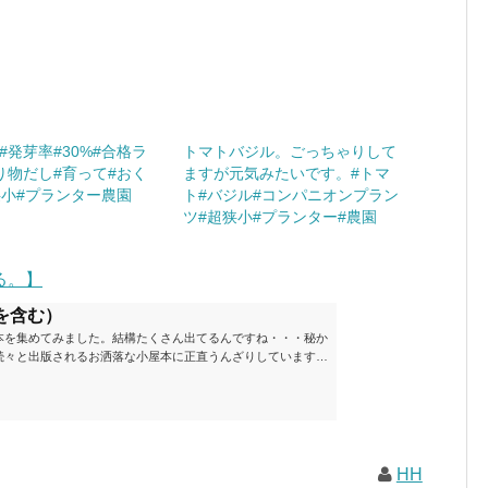
#発芽率#30%#合格ラ
トマトバジル。ごっちゃりして
り物だし#育って#おく
ますが元気みたいです。#トマ
狭小#プランター農園
ト#バジル#コンパニオンプラン
ツ#超狭小#プランター#農園
る。】
を含む）
本を集めてみました。結構たくさん出てるんですね・・・秘か
続々と出版されるお洒落な小屋本に正直うんざりしています
ームが去ったころにゆっくりと楽しむためのメモです。発行年
と結構面白いですね～※★印は読書済。★の数はおすすめ度合
現在（随時更新/漏れがあれば教えていただけると嬉しいです）ムッ
素敵なライフスタイルムック: 63...
HH