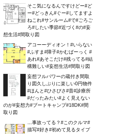
そこ気になるんですけどー#ど
ー#どっきん#ぐー#してますよ
ねこれ#サンルーム#で#ごろご
ろ#したい季節#近づく#の#妄
想生活#間取り図
アコーーディオン！#いらない
#ふすま#障子#かむばーっく #
あれ#あそこだけ#残ってる#結
構難しい#妄想生活#間取り図
妄想フルパワーの蔵付き間取
り図久しぶりに楽しい0円物件
#ほんと#ひさびさ#昔#診療所
#だったみたい#よく見えない
のが#妄想力#ブートキャンプ#18DK#間
取り図
…事故ってる？#このクルマ#
描写#好き#初めて見るタイプ