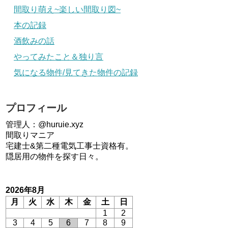
間取り萌え~楽しい間取り図~
本の記録
酒飲みの話
やってみたこと＆独り言
気になる物件/見てきた物件の記録
プロフィール
管理人：@huruie.xyz
間取りマニア
宅建士&第二種電気工事士資格有。
隠居用の物件を探す日々。
2026年8月
月
火
水
木
金
土
日
1
2
3
4
5
6
7
8
9