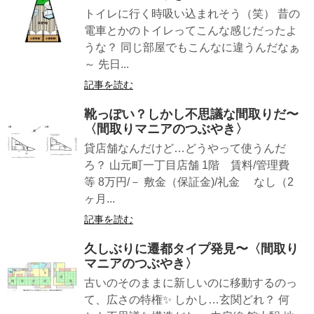
トイレに行く時吸い込まれそう（笑） 昔の
電車とかのトイレってこんな感じだったよ
うな？ 同じ部屋でもこんなに違うんだなぁ
～ 先日...
記事を読む
靴っぽい？しかし不思議な間取りだ〜
〈間取りマニアのつぶやき〉
貸店舗なんだけど…どうやって使うんだ
ろ？ 山元町一丁目店舗 1階 賃料/管理費
等 8万円/－ 敷金（保証金)/礼金 なし（2
ヶ月...
記事を読む
久しぶりに遷都タイプ発見〜〈間取り
マニアのつぶやき〉
古いのそのままに新しいのに移動するのっ
て、広さの特権✨ しかし…玄関どれ？ 何