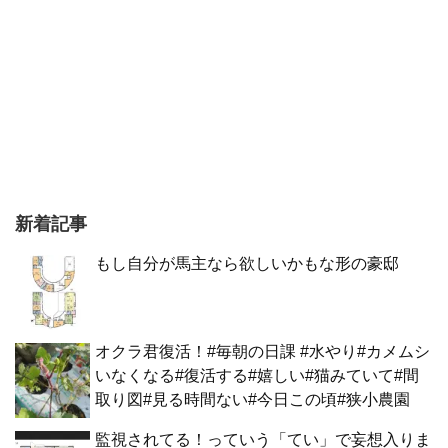
新着記事
もし自分が馬主なら欲しいかもな形の豪邸
オクラ君復活！#毎朝の日課 #水やり#カメムシ
いなくなる#復活する#嬉しい#猫みていて#間
取り図#見る時間ない#今日この頃#狭小農園
監視されてる！っていう「てい」で妄想入りま