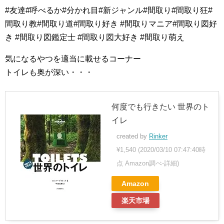
#友達#呼べるか#分かれ目#新ジャンル#間取り#間取り狂#
間取り教#間取り道#間取り好き #間取りマニア#間取り図好
き #間取り図鑑定士 #間取り図大好き #間取り萌え
気になるやつを適当に載せるコーナー
トイレも奥が深い・・・
何度でも行きたい 世界のト
イレ
created by
Rinker
¥1,540
(2020/03/10 07:47:40時
点 Amazon調べ-
詳細)
Amazon
楽天市場