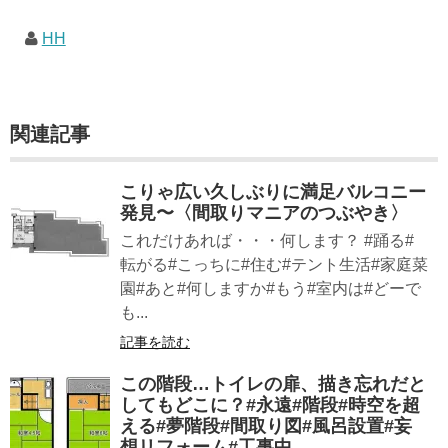
なライフスタイルムック: 63...
HH
関連記事
こりゃ広い久しぶりに満足バルコニー
発見〜〈間取りマニアのつぶやき〉
これだけあれば・・・何します？ #踊る#
転がる#こっちに#住む#テント生活#家庭菜
園#あと#何しますか#もう#室内は#どーで
も...
記事を読む
この階段…トイレの扉、描き忘れだと
してもどこに？#永遠#階段#時空を超
える#夢階段#間取り図#風呂設置#妄
想リフォーム#工事中