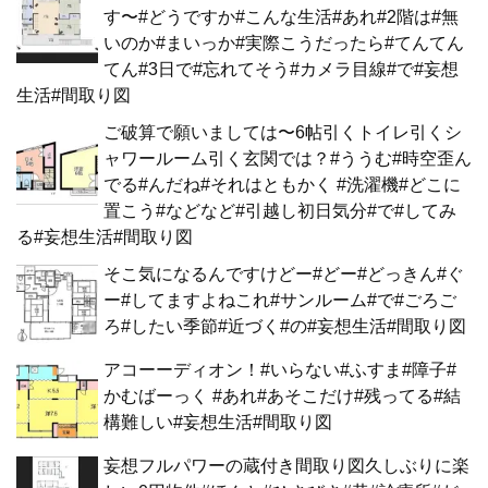
す〜#どうですか#こんな生活#あれ#2階は#無
いのか#まいっか#実際こうだったら#てんてん
てん#3日で#忘れてそう#カメラ目線#で#妄想
生活#間取り図
ご破算で願いましては〜6帖引くトイレ引くシ
ャワールーム引く玄関では？#ううむ#時空歪ん
でる#んだね#それはともかく #洗濯機#どこに
置こう#などなど#引越し初日気分#で#してみ
る#妄想生活#間取り図
そこ気になるんですけどー#どー#どっきん#ぐ
ー#してますよねこれ#サンルーム#で#ごろご
ろ#したい季節#近づく#の#妄想生活#間取り図
アコーーディオン！#いらない#ふすま#障子#
かむばーっく #あれ#あそこだけ#残ってる#結
構難しい#妄想生活#間取り図
妄想フルパワーの蔵付き間取り図久しぶりに楽