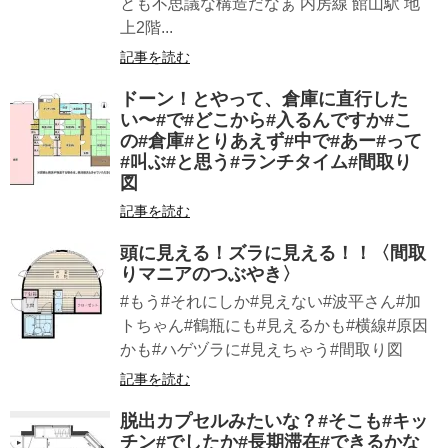
とも不思議な構造だなぁ 内房線 館山駅 地
上2階...
記事を読む
ドーン！とやって、倉庫に直行した
い〜#で#どこから#入るんですか#こ
の#倉庫#とりあえず#中で#あー#って
#叫ぶ#と思う#ランチタイム#間取り
図
記事を読む
頭に見える！ズラに見える︎！！〈間取
りマニアのつぶやき〉
#もう#それにしか#見えない#波平さん#加
トちゃん#鶴瓶にも#見えるかも#横線#原因
かも#ハゲヅラに#見えちゃう#間取り図
記事を読む
脱出カプセルみたいな？#そこも#キッ
チン#でしたか#長期滞在#できるかな