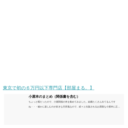
東京で初の６万円以下専門店【部屋まる。】
小屋本のまとめ（関係書を含む）
ちょっと暇だったので、小屋関係の本を集めてみました。結構たくさん出てるんです
ね・・・秘かに楽しむのが好きな天邪鬼なので、続々と出版されるお洒落な小屋本に正直
うんざりしていますが、日々の読書＆数年後すっかりブームが去ったころにゆっくりと楽
しむためのメモです。発行年順に並べてみました。こうしてみると結構面白いですね～※
★印は読書済。★の数はおすすめ度合い（MAX★★★）※2018.6.25現在（随時更新/漏れが
あれば教えていただけると嬉しいです）ムック～発行年順小屋ライフ 小屋を活用した素敵