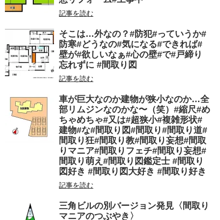
記事を読む
そこは…外なの？#防犯#っていうか#
防寒#どうなの#気になる#できれば#
壁が#欲しいなぁ#心の壁#で#戸締り
忘れずに #間取り図
記事を読む
車が巨大なのか建物が狭小なのか…全
部リムジンなのかな〜（笑）#縮尺#め
ちゃめちゃ#又は#超狭小#複雑形状#
建物#な#間取り図#間取り#間取り道#
間取り狂#間取り教#間取り妄想#間取
りマニア#間取りフェチ#間取り妄想#
間取り萌え#間取り図鑑定士 #間取り
図好き #間取り図大好き #間取り好き
記事を読む
三角ビルの別バージョン発見〈間取り
マニアのつぶやき〉