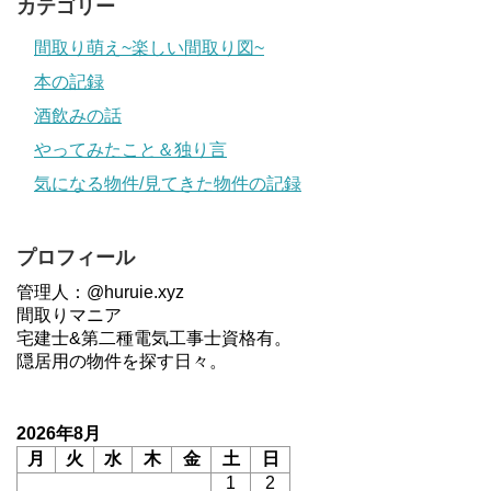
カテゴリー
間取り萌え~楽しい間取り図~
本の記録
酒飲みの話
やってみたこと＆独り言
気になる物件/見てきた物件の記録
プロフィール
管理人：@huruie.xyz
間取りマニア
宅建士&第二種電気工事士資格有。
隠居用の物件を探す日々。
2026年8月
月
火
水
木
金
土
日
1
2