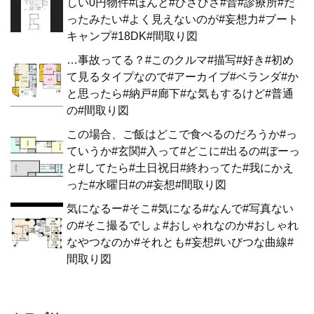
しい0円物件#ほんと#ひさびさ#昔#診療所#だ
ったみたい#よく見えないのが#妄想力#ブート
キャンプ#18DK#間取り図
…事故ってる？#このクルマ#描写#好き#初め
て見るタイプなので#アーカイブ#ベランダ#か
と思ったら#納戸#廊下#な気もするけど#普通
の#間取り図
この場合、ご飯はどこで食べるのだろうか#っ
ていうか#玄関#入って#どこに#出るの#ぼーっ
と#してたら#土日祝日#終わってた#我にかえ
った#水曜日#の#妄想#間取り図
気になるー#そこ#気になる#なんで#写真ない
の#そこ撮るでしょ#おしゃれなのか#おしゃれ
なやつなのか#それとも#妄想#いびつな曲線#
間取り図