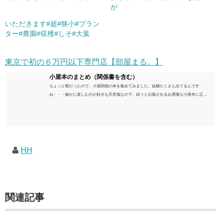
が
いただきます#超#狭小#プラン
ター#農園#収穫#しそ#大葉
東京で初の６万円以下専門店【部屋まる。】
小屋本のまとめ（関係書を含む）
ちょっと暇だったので、小屋関係の本を集めてみました。結構たくさん出てるんです
ね・・・秘かに楽しむのが好きな天邪鬼なので、続々と出版されるお洒落な小屋本に正直
うんざりしていますが、日々の読書＆数年後すっかりブームが去ったころにゆっくりと楽
しむためのメモです。発行年順に並べてみました。こうしてみると結構面白いですね～※
★印は読書済。★の数はおすすめ度合い（MAX★★★）※2018.6.25現在（随時更新/漏れが
あれば教えていただけると嬉しいです）ムック～発行年順小屋ライフ 小屋を活用した素敵
なライフスタイルムック: 63...
HH
関連記事