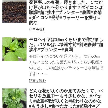
発芽率…の春菊、蒔きました。１つだ
け芽が出た〜分かります？ダイコンは
順調#超#狭小#プランター#農園#春菊
#ダイコン#発芽#ウォーリーを探せ #
的な
記事を読む
モロヘイヤは15㎝くらいまで伸びまし
た。バジルは…壊滅寸前#前途多難#超
狭小#プランター#農園
モロヘイヤについて調べたら、 丈が50㎝
くらいになったら葉先を15㎝くらい収穫と
のこと。 この超狭小プランターじゃ無理で
すよ・・...
記事を読む
どんな花が咲くのか見てみたくて、パ
セリを放置中〜もう少しかな。#パセ
リ#放置#花が咲くと#終わりなのかな
#もう少し#食べたかった#超狭小#プ