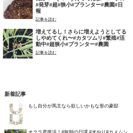
#発芽#超#狭小#プランター#農園#日
報
記事を読む
増えてるし！さらに増えようとしてる
し︎やめてくれ〜#カタツムリ#繁殖#活
動中#超狭小#プランター#農園
記事を読む
新着記事
もし自分が馬主なら欲しいかもな形の豪邸
オクラ君復活！#毎朝の日課 #水やり#カメムシ