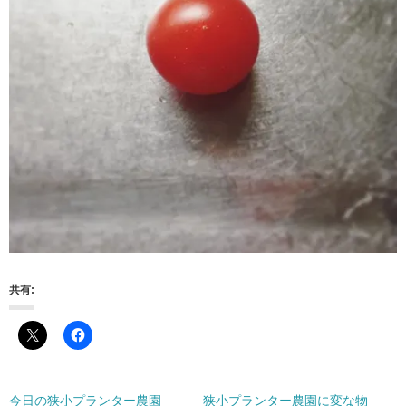
共有:
今日の狭小プランター農園
狭小プランター農園に変な物