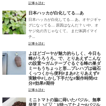
記事を読む
日本ハッカが白化してる…あ
日本ハッカが白化してる… あ。オヤジギャ
グになってる… 原因はなんだ？ いや、オ
ヤジ化の方じゃなくて。 まだ体調イマイ
チ...
記事を読む
よほどゴーヤが魅力的らしく、今日も
蜂がうろうろ。で、とりあえずこんな
の設置〜ガムテープぐるぐる蜂の巣ダ
ミーもうちょっと形…プレハブは磁石
くっつくから便利#まあ#とりあえず#
実験中#しかし下手だな#製作時間#2
分#効果#期待
記事を読む
ミニトマトの脇に蒔いたバジル、無事
発芽！ヽ(´▽｀)/待ってたよ〜#バジル