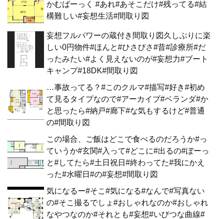
かむばーっく #あれ#あそこだけ#残ってる#結
構難しい#妄想生活#間取り図
妄想フルパワーの蔵付き間取り図久しぶりに楽
しい0円物件#ほんと#ひさびさ#昔#診療所#だ
ったみたい#よく見えないのが#妄想力#ブート
キャンプ#18DK#間取り図
…事故ってる？#このクルマ#描写#好き#初め
て見るタイプなので#アーカイブ#ベランダ#か
と思ったら#納戸#廊下#な気もするけど#普通
の#間取り図
この場合、ご飯はどこで食べるのだろうか#っ
ていうか#玄関#入って#どこに#出るの#ぼーっ
と#してたら#土日祝日#終わってた#我にかえ
った#水曜日#の#妄想#間取り図
気になるー#そこ#気になる#なんで#写真ない
の#そこ撮るでしょ#おしゃれなのか#おしゃれ
なやつなのか#それとも#妄想#いびつな曲線#