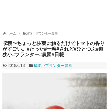
ホーム
超狭小プランター農園
収穫〜ちょっと枝葉に触るだけでトマトの香り
がすごい。#たった#一粒#されど#ひとつぶ#超
狭小#プランター#農園#日報
2018/6/13
超狭小プランター農園