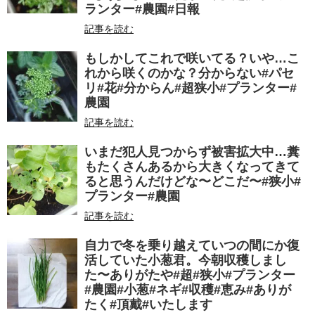
ランター#農園#日報
記事を読む
もしかしてこれで咲いてる？いや…こ
れから咲くのかな？分からない#パセ
リ#花#分からん#超狭小#プランター#
農園
記事を読む
いまだ犯人見つからず被害拡大中…糞
もたくさんあるから大きくなってきて
ると思うんだけどな〜どこだ〜#狭小#
プランター#農園
記事を読む
自力で冬を乗り越えていつの間にか復
活していた小葱君。今朝収穫しまし
た〜ありがたや#超#狭小#プランター
#農園#小葱#ネギ#収穫#恵み#ありが
たく#頂戴#いたします