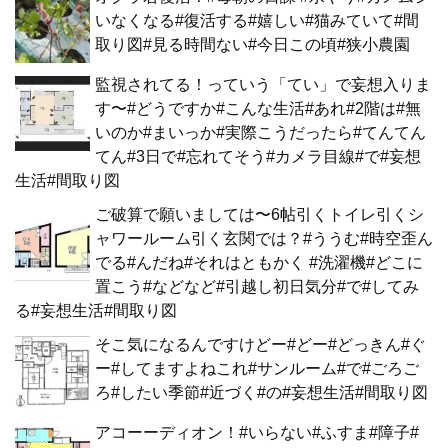
いなくなる#復活する#嬉しい#猫みていて#間
取り図#見る時間ない#今日この頃#狭小農園
監視されてる！っていう「てい」で妄想入りま
す〜#どうですか#こんな生活#あれ#2階は#無
いのか#まいっか#実際こうだったら#てんてん
てん#3日で#忘れてそう#カメラ目線#で#妄想
生活#間取り図
ご破算で願いましては〜6帖引くトイレ引くシ
ャワールーム引く玄関では？#ううむ#時空歪ん
でる#んだね#それはともかく #洗濯機#どこに
置こう#などなど#引越し初日気分#で#してみ
る#妄想生活#間取り図
そこ気になるんですけどー#どー#どっきん#ぐ
ー#してますよねこれ#サンルーム#で#ごろご
ろ#したい季節#近づく#の#妄想生活#間取り図
アコーーディオン！#いらない#ふすま#障子#