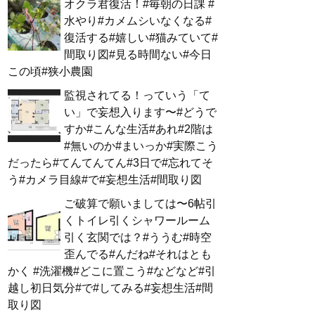
オクラ君復活！#毎朝の日課 #
水やり#カメムシいなくなる#
復活する#嬉しい#猫みていて#
間取り図#見る時間ない#今日
この頃#狭小農園
監視されてる！っていう「て
い」で妄想入ります〜#どうで
すか#こんな生活#あれ#2階は
#無いのか#まいっか#実際こう
だったら#てんてんてん#3日で#忘れてそ
う#カメラ目線#で#妄想生活#間取り図
ご破算で願いましては〜6帖引
くトイレ引くシャワールーム
引く玄関では？#ううむ#時空
歪んでる#んだね#それはとも
かく #洗濯機#どこに置こう#などなど#引
越し初日気分#で#してみる#妄想生活#間
取り図