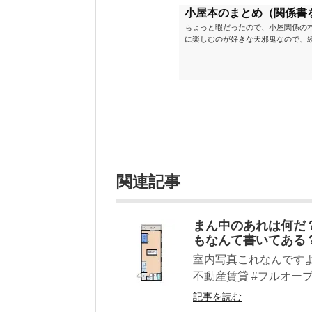
小屋本のまとめ（関係書
ちょっと暇だったので、小屋関係の
に楽しむのが好きな天邪鬼なので、
が、日々の読書＆数年後すっかりブ
順に並べてみました。こうしてみる
い（MAX★★★）※2018.6.25
ク～発行年順小屋ライフ 小屋を活用した
関連記事
まん中のあれは何だ
もなんて書いてある
室内写真これなんですよ
不動産賃貸 #フルオープン
記事を読む