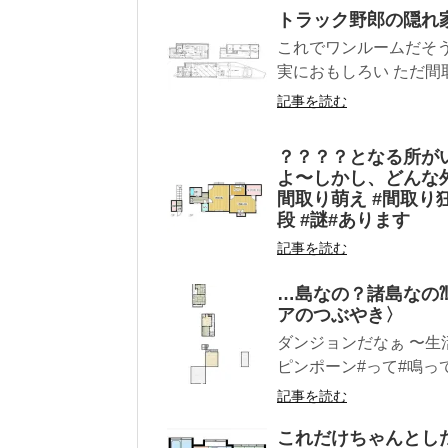
トラック野郎の隠れ
これでワンルームだそう
実におもしろい ただ間
記事を読む
？？？？となる所が
よ〜しかし、どんな外
間取り萌え #間取り
段 #謎#あります
記事を読む
…島なの？諸島なの
アのつぶやき〉
ダンジョンだなぁ 〜生
ピンポーン#って#鳴って
記事を読む
これだけちゃんとし