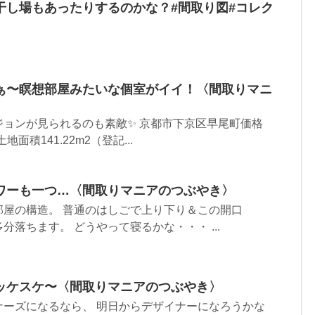
干し場もあったりするのかな？#間取り図#コレク
ぁ〜瞑想部屋みたいな個室がイイ！〈間取りマニ
ジョンが見られるのも素敵✨ 京都市下京区早尾町価格
土地面積141.22m2（登記...
ワーも一つ…〈間取りマニアのつぶやき〉
部屋の構造。 普通のはしごで上り下り＆この開口
落ちます。 どうやって寝るかな・・・ ...
ッケスケ〜〈間取りマニアのつぶやき〉
ナーズになるなら、 明日からデザイナーになろうかな