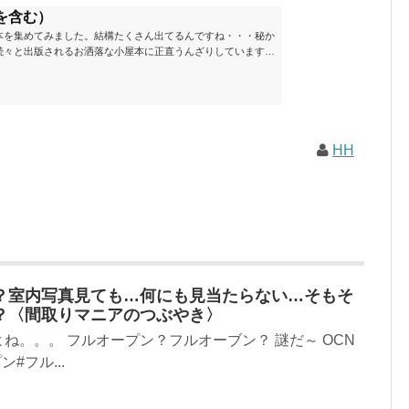
を含む）
本を集めてみました。結構たくさん出てるんですね・・・秘か
続々と出版されるお洒落な小屋本に正直うんざりしています
ームが去ったころにゆっくりと楽しむためのメモです。発行年
と結構面白いですね～※★印は読書済。★の数はおすすめ度合
現在（随時更新/漏れがあれば教えていただけると嬉しいです）ムッ
素敵なライフスタイルムック: 63...
HH
？室内写真見ても…何にも見当たらない…そもそ
？〈間取りマニアのつぶやき〉
ね。。。 フルオープン？フルオーブン？ 謎だ～ OCN
#フル...