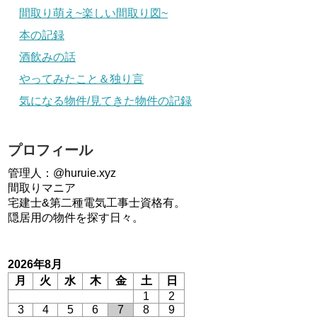
間取り萌え~楽しい間取り図~
本の記録
酒飲みの話
やってみたこと＆独り言
気になる物件/見てきた物件の記録
プロフィール
管理人：@huruie.xyz
間取りマニア
宅建士&第二種電気工事士資格有。
隠居用の物件を探す日々。
2026年8月
月
火
水
木
金
土
日
1
2
3
4
5
6
7
8
9