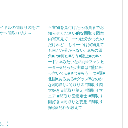
イドルの間取り図をご
不審物を見付けたら係員までお
す〜間取り萌え～
知らせください的な間取り図室
内写真見て、一つは分かったの
だけれど、もう一つは実物見て
も何だか分からない…#あの四
角#は#何だ#ろう#陸上#の#ハ
ードル#みたいなのは#ファンヒ
ーター#だった#実際は#壁に#引
っ付いてる#さて#もう一つ#謎#
北国#あるある#グッズ#なのか
な#間取り#間取り図#間取り図
大好き #間取り萌え #間取りマ
ニア #間取り図鑑定士 #間取り
図好き #間取りと妄想 #間取り
探偵#だれか教えて
る。】