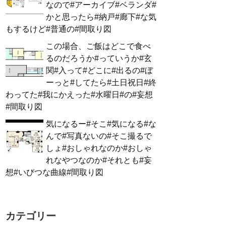
なので#アーカイブ#ベランダ#
かと思ったら#納戸#廊下#な気
もするけど#普通の#間取り図
この場合、ご飯はどこで食べ
るのだろうか#っていうか#玄
関#入って#どこに#出るの#ぼ
ーっと#してたら#土日祝日#終
わってた#我にかえった#水曜日#の#妄想
#間取り図
気になるー#そこ#気になる#な
んで#写真ないの#そこ撮るで
しょ#おしゃれなのか#おしゃ
れなやつなのか#それとも#妄
想#いびつな曲線#間取り図
カテゴリー