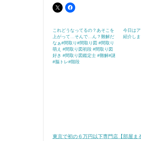
これどうなってるの？あそこを
今日はア
上がって…そんで…ん？難解だ
紹介しま
なぁ#間取り#間取り図 #間取り
萌え #間取り図初段 #間取り図
好き #間取り図鑑定士 #難解#謎
#脳トレ#階段
東京で初の６万円以下専門店【部屋ま