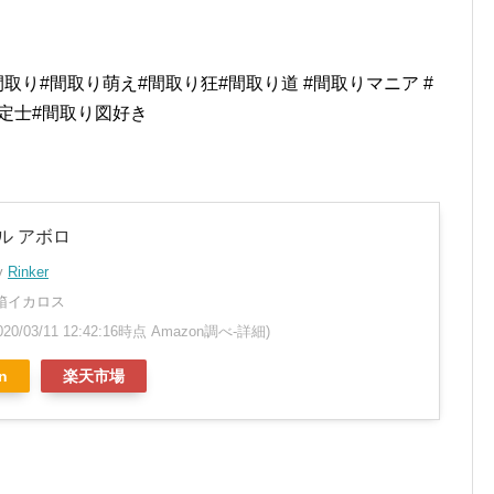
取り#間取り萌え#間取り狂#間取り道 #間取りマニア #
鑑定士#間取り図好き
ル アボロ
by
Rinker
箱イカロス
020/03/11 12:42:16時点 Amazon調べ-
詳細)
n
楽天市場