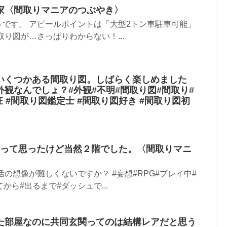
家〈間取りマニアのつぶやき〉
です。 アピールポイントは「大型2トン車駐車可能」
取り図が…さっぱりわからない！...
いくつかある間取り図。しばらく楽しめました
観なんでしょ？#外観#不明#間取り図#間取り#
狂 #間取り図鑑定士 #間取り図好き #間取り図初
⁈って思ったけど当然２階でした。〈間取りマニ
活の想像が難しくないですか？ #妄想#RPG#プレイ中#
から#出るまで#ダッシュで...
た部屋なのに共同玄関ってのは結構レアだと思う