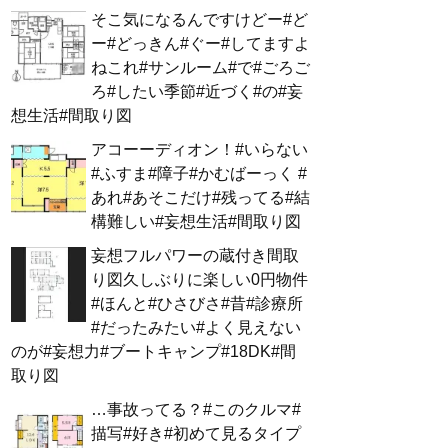
そこ気になるんですけどー#ど
ー#どっきん#ぐー#してますよ
ねこれ#サンルーム#で#ごろご
ろ#したい季節#近づく#の#妄
想生活#間取り図
アコーーディオン！#いらない
#ふすま#障子#かむばーっく #
あれ#あそこだけ#残ってる#結
構難しい#妄想生活#間取り図
妄想フルパワーの蔵付き間取
り図久しぶりに楽しい0円物件
#ほんと#ひさびさ#昔#診療所
#だったみたい#よく見えない
のが#妄想力#ブートキャンプ#18DK#間
取り図
…事故ってる？#このクルマ#
描写#好き#初めて見るタイプ