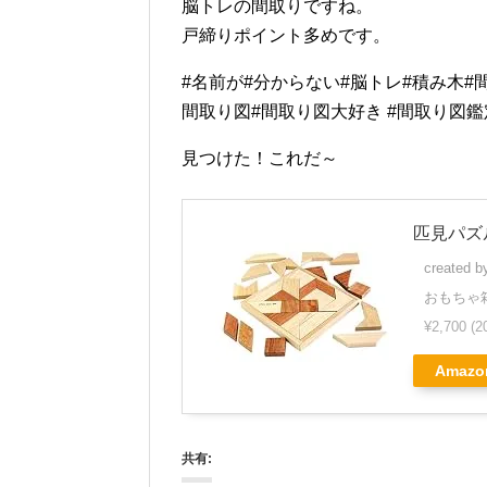
脳トレの間取りですね。
戸締りポイント多めです。
#名前が#分からない#脳トレ#積み木#間
間取り図#間取り図大好き #間取り図
見つけた！これだ～
匹見パズ
created 
おもちゃ
¥2,700
(2
Amazo
共有: