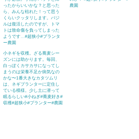
ったからいいかな？と思った
農園
ら、みんな枯れた！って思う
くらいクッタリします。バジ
ルは復活したのですが、トマ
トは致命傷を負ってしまった
ようです…#超狭小#プランタ
ー農園
小ネギを収穫。ざる蕎麦シー
ズンには助かります。毎回、
白っぽくカサカサになってし
まうのは栄養不足か病気なの
かな〜1番大きなカタツムリ
は、ネギプランターに定住し
ている模様。少し土に潜って
眠るらしい#小ねぎ#蕎麦好き#
収穫#超狭小#プランター#農園