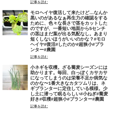
記事を読む
モロヘイヤ復活して来たけど…なんか
黒いのがあるなぁ再生力の確認をする
ために、色々な長さで茎をカットした
のですが、一番短い地面から5センチ
の茎はまだ葉が出る気配なし。あまり
短くしないほうがいいのかな？#モロ
ヘイヤ#復活#したのか#超狭小#プラ
ンター#農園
記事を読む
小ネギを収穫。ざる蕎麦シーズンには
助かります。毎回、白っぽくカサカサ
になってしまうのは栄養不足か病気な
のかな〜1番大きなカタツムリは、ネ
ギプランターに定住している模様。少
し土に潜って眠るらしい#小ねぎ#蕎麦
好き#収穫#超狭小#プランター#農園
記事を読む