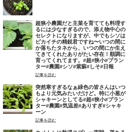
超狭小農園だと主菜を育てても料理す
るには少なすぎるので、添え物中心の
セレクトになりますが、中でもシソは
ピカイチの精鋭君ですね〜いつの間に
か落ちたタネから、いつの間にか生え
てきてくれたありがたい存在！順調に
育ってくれてます。#超#狭小#プラン
ター#農園#シソ#紫蘇#しそ#日報
記事を読む
突然寒すぎるなぁ緑色の皆さんはいつ
もより元気みたいだけど。特に小葱が
シャキーンとしてる#超#狭小#プラン
ター#農園#気温差#ありすぎ#シャキ
ーン
記事を読む