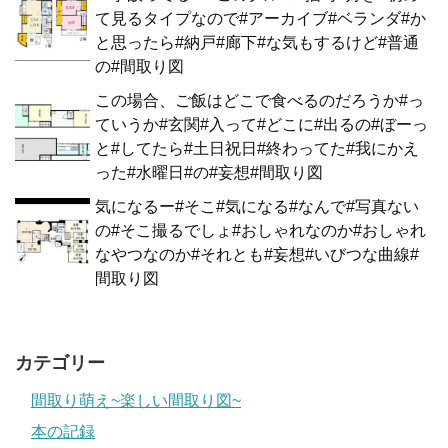
て見るタイプなので#アーカイブ#ベランダ#か
と思ったら#納戸#廊下#な気もするけど#普通
の#間取り図
この場合、ご飯はどこで食べるのだろうか#っ
ていうか#玄関#入って#どこに#出るの#ぼーっ
と#してたら#土日祝日#終わってた#我にかえ
った#水曜日#の#妄想#間取り図
気になるー#そこ#気になる#なんで#写真ない
の#そこ撮るでしょ#おしゃれなのか#おしゃれ
なやつなのか#それとも#妄想#いびつな曲線#
間取り図
カテゴリー
間取り萌え~楽しい間取り図~
本の記録