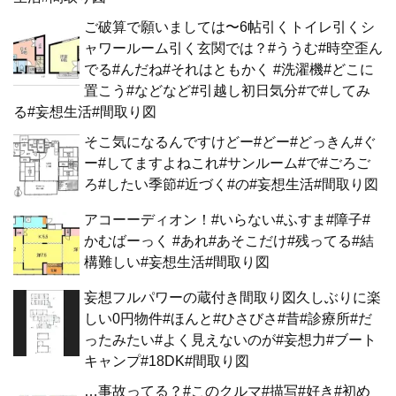
ご破算で願いましては〜6帖引くトイレ引くシ
ャワールーム引く玄関では？#ううむ#時空歪ん
でる#んだね#それはともかく #洗濯機#どこに
置こう#などなど#引越し初日気分#で#してみ
る#妄想生活#間取り図
そこ気になるんですけどー#どー#どっきん#ぐ
ー#してますよねこれ#サンルーム#で#ごろご
ろ#したい季節#近づく#の#妄想生活#間取り図
アコーーディオン！#いらない#ふすま#障子#
かむばーっく #あれ#あそこだけ#残ってる#結
構難しい#妄想生活#間取り図
妄想フルパワーの蔵付き間取り図久しぶりに楽
しい0円物件#ほんと#ひさびさ#昔#診療所#だ
ったみたい#よく見えないのが#妄想力#ブート
キャンプ#18DK#間取り図
…事故ってる？#このクルマ#描写#好き#初め