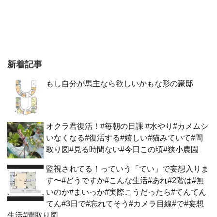
新着記事
もし自分が馬主なら欲しいかもな形の豪邸
オクラ君復活！#毎朝の日課 #水やり#カメムシ
いなくなる#復活する#嬉しい#猫みていて#間
取り図#見る時間ない#今日この頃#狭小農園
監視されてる！っていう「てい」で妄想入りま
す〜#どうですか#こんな生活#あれ#2階は#無
いのか#まいっか#実際こうだったら#てんてん
てん#3日で#忘れてそう#カメラ目線#で#妄想
生活#間取り図