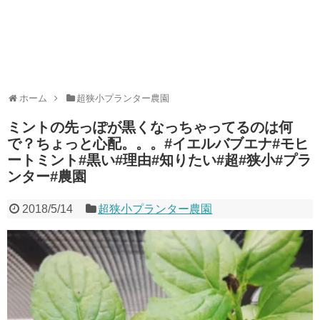
ホーム
超狭小プランター農園
ミントの先っぽが黒くなっちゃってるのは何
で？ちょっと心配。。。#イエルバブエナ#モヒ
ートミント#黒い#理由#知りたい#超#狭小#プラ
ンター#農園
2018/5/14
超狭小プランター農園