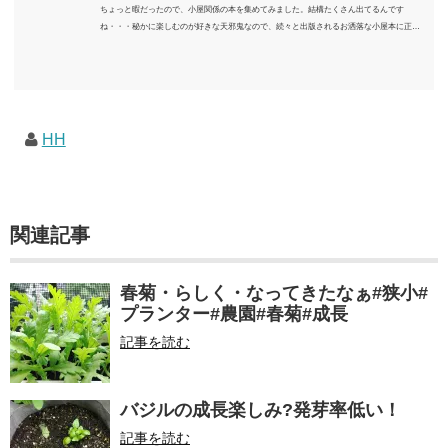
ちょっと暇だったので、小屋関係の本を集めてみました。結構たくさん出てるんです
ね・・・秘かに楽しむのが好きな天邪鬼なので、続々と出版されるお洒落な小屋本に正直
うんざりしていますが、日々の読書＆数年後すっかりブームが去ったころにゆっくりと楽
しむためのメモです。発行年順に並べてみました。こうしてみると結構面白いですね～※
★印は読書済。★の数はおすすめ度合い（MAX★★★）※2018.6.25現在（随時更新/漏れが
あれば教えていただけると嬉しいです）ムック～発行年順小屋ライフ 小屋を活用した素敵
なライフスタイルムック: 63...
HH
関連記事
春菊・らしく・なってきたなぁ#狭小#
プランター#農園#春菊#成長
記事を読む
バジルの成長楽しみ?発芽率低い！
記事を読む