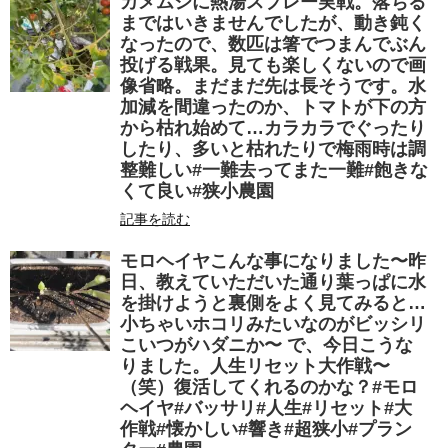
カメムシに熱湯スプレー実戦。落ちる
まではいきませんでしたが、動き鈍く
なったので、数匹は箸でつまんでぶん
投げる戦果。見ても楽しくないので画
像省略。まだまだ先は長そうです。水
加減を間違ったのか、トマトが下の方
から枯れ始めて…カラカラでぐったり
したり、多いと枯れたりで梅雨時は調
整難しい#一難去ってまた一難#飽きな
くて良い#狭小農園
記事を読む
モロヘイヤこんな事になりました〜昨
日、教えていただいた通り葉っぱに水
を掛けようと裏側をよく見てみると…
小ちゃいホコリみたいなのがビッシリ︎
こいつがハダニか〜 で、今日こうな
りました。人生リセット大作戦〜
（笑）復活してくれるのかな？#モロ
ヘイヤ#バッサリ#人生#リセット#大
作戦#懐かしい#響き#超狭小#プラン