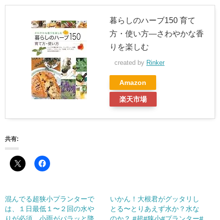
暮らしのハーブ150 育て
方・使い方―さわやかな香
りを楽しむ
created by
Rinker
Amazon
楽天市場
共有:
混んでる超狭小プランターで
いかん！大根君がグッタリし
は、１日最低１〜２回の水や
とる〜とりあえず水か？水な
りが必須。小雨がパラッと降
のか？ #超#狭小#プランター#