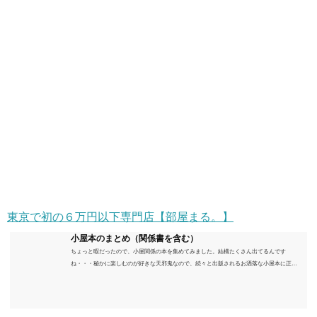
東京で初の６万円以下専門店【部屋まる。】
小屋本のまとめ（関係書を含む）
ちょっと暇だったので、小屋関係の本を集めてみました。結構たくさん出てるんです
ね・・・秘かに楽しむのが好きな天邪鬼なので、続々と出版されるお洒落な小屋本に正直
うんざりしていますが、日々の読書＆数年後すっかりブームが去ったころにゆっくりと楽
しむためのメモです。発行年順に並べてみました。こうしてみると結構面白いですね～※
★印は読書済。★の数はおすすめ度合い（MAX★★★）※2018.6.25現在（随時更新/漏れが
あれば教えていただけると嬉しいです）ムック～発行年順小屋ライフ 小屋を活用した素敵