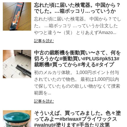
忘れた頃に届いた検電器。中国から？
でした。…箱ボッコリ…っていうか
忘れた頃に届いた検電器。 中国から？でし
た。 …箱ボッコリ …っていうか注文した
やつと違う〜（笑） とりあえずAmazo...
記事を読む
中古の裁断機を衝動買い〜さて、何を
切ろうかな#衝動買い#PLUS#pk513#
裁断機#買ってから#考える#タイプ
初のメルカリ体験。 1,000円ポイント付与
されていたので物色。 最初は1,000円以内
で探していたものの欲しい物がなくて捜索
範囲を...
記事を読む
そういえば、買ってみました。色々塗
ってみよー#briwax#ブライワックス
#walnut#塗ります#手当たり次第