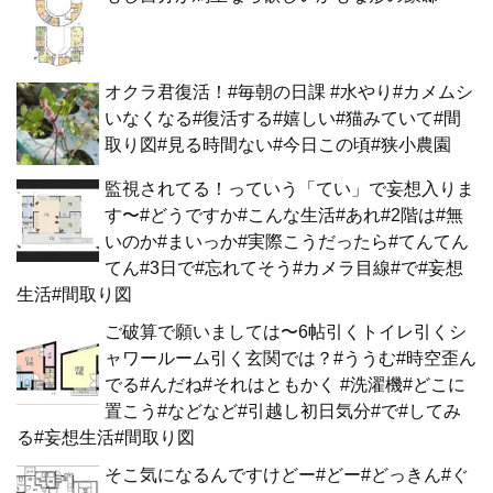
オクラ君復活！#毎朝の日課 #水やり#カメムシ
いなくなる#復活する#嬉しい#猫みていて#間
取り図#見る時間ない#今日この頃#狭小農園
監視されてる！っていう「てい」で妄想入りま
す〜#どうですか#こんな生活#あれ#2階は#無
いのか#まいっか#実際こうだったら#てんてん
てん#3日で#忘れてそう#カメラ目線#で#妄想
生活#間取り図
ご破算で願いましては〜6帖引くトイレ引くシ
ャワールーム引く玄関では？#ううむ#時空歪ん
でる#んだね#それはともかく #洗濯機#どこに
置こう#などなど#引越し初日気分#で#してみ
る#妄想生活#間取り図
そこ気になるんですけどー#どー#どっきん#ぐ