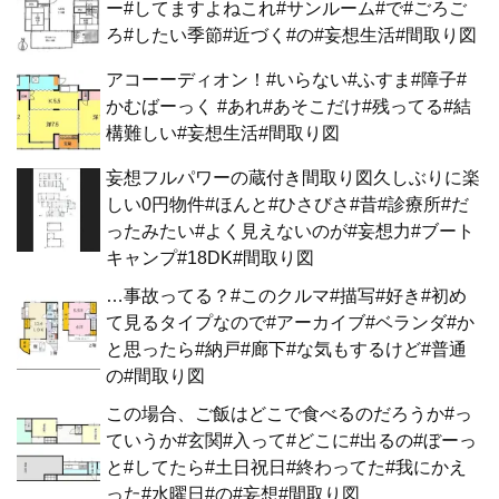
ー#してますよねこれ#サンルーム#で#ごろご
ろ#したい季節#近づく#の#妄想生活#間取り図
アコーーディオン！#いらない#ふすま#障子#
かむばーっく #あれ#あそこだけ#残ってる#結
構難しい#妄想生活#間取り図
妄想フルパワーの蔵付き間取り図久しぶりに楽
しい0円物件#ほんと#ひさびさ#昔#診療所#だ
ったみたい#よく見えないのが#妄想力#ブート
キャンプ#18DK#間取り図
…事故ってる？#このクルマ#描写#好き#初め
て見るタイプなので#アーカイブ#ベランダ#か
と思ったら#納戸#廊下#な気もするけど#普通
の#間取り図
この場合、ご飯はどこで食べるのだろうか#っ
ていうか#玄関#入って#どこに#出るの#ぼーっ
と#してたら#土日祝日#終わってた#我にかえ
った#水曜日#の#妄想#間取り図