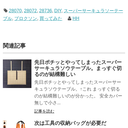
なライフスタイルムック: 63...
28070
,
28072
,
28736
,
DIY
,
スーパーサーキュラソーテー
ブル
,
プロクソン
,
買ってみた
HH
関連記事
先日ポチッとやってしまったスーパー
サーキュラソウテーブル。まっすぐ切
るのが結構難しい
先日ポチッとやってしまったスーパーサー
キュラソウテーブル。↑これ まっすぐ切る
のが結構難しいのが分かった。 安全カバー
無しで小さ...
記事を読む
次は工具の収納バッグが必要だ