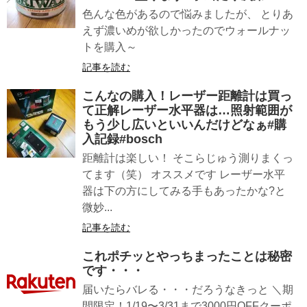
色んな色があるので悩みましたが、 とりあ
えず濃いめが欲しかったのでウォールナッ
トを購入～
記事を読む
こんなの購入！レーザー距離計は買っ
て正解レーザー水平器は…照射範囲が
もう少し広いといいんだけどなぁ#購
入記録#bosch
距離計は楽しい！ そこらじゅう測りまくっ
てます（笑） オススメです レーザー水平
器は下の方にしてみる手もあったかな?と
微妙...
記事を読む
これポチッとやっちまったことは秘密
です・・・
届いたらバレる・・・だろうなきっと ＼期
間限定！1/19〜3/31まで3000円OFFクーポ