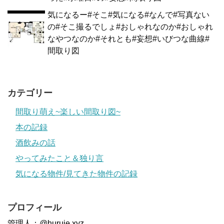
気になるー#そこ#気になる#なんで#写真ない
の#そこ撮るでしょ#おしゃれなのか#おしゃれ
なやつなのか#それとも#妄想#いびつな曲線#
間取り図
カテゴリー
間取り萌え~楽しい間取り図~
本の記録
酒飲みの話
やってみたこと＆独り言
気になる物件/見てきた物件の記録
プロフィール
管理人：@huruie.xyz