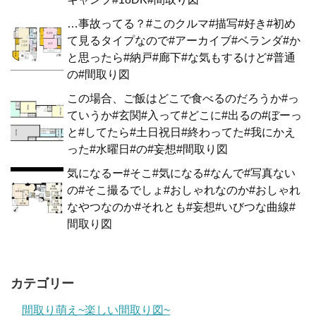
…事故ってる？#このクルマ#描写#好き#初め
て見るタイプなので#アーカイブ#ベランダ#か
と思ったら#納戸#廊下#な気もするけど#普通
の#間取り図
この場合、ご飯はどこで食べるのだろうか#っ
ていうか#玄関#入って#どこに#出るの#ぼーっ
と#してたら#土日祝日#終わってた#我にかえ
った#水曜日#の#妄想#間取り図
気になるー#そこ#気になる#なんで#写真ない
の#そこ撮るでしょ#おしゃれなのか#おしゃれ
なやつなのか#それとも#妄想#いびつな曲線#
間取り図
カテゴリー
間取り萌え~楽しい間取り図~