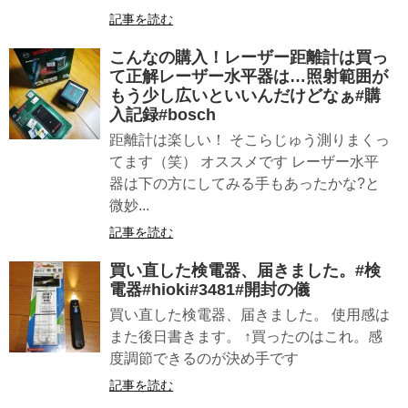
記事を読む
こんなの購入！レーザー距離計は買っ
て正解レーザー水平器は…照射範囲が
もう少し広いといいんだけどなぁ#購
入記録#bosch
距離計は楽しい！ そこらじゅう測りまくっ
てます（笑） オススメです レーザー水平
器は下の方にしてみる手もあったかな?と
微妙...
記事を読む
買い直した検電器、届きました。#検
電器#hioki#3481#開封の儀
買い直した検電器、届きました。 使用感は
また後日書きます。 ↑買ったのはこれ。感
度調節できるのが決め手です
記事を読む