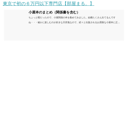
東京で初の６万円以下専門店【部屋まる。】
小屋本のまとめ（関係書を含む）
ちょっと暇だったので、小屋関係の本を集めてみました。結構たくさん出てるんです
ね・・・秘かに楽しむのが好きな天邪鬼なので、続々と出版されるお洒落な小屋本に正直
うんざりしていますが、日々の読書＆数年後すっかりブームが去ったころにゆっくりと楽
しむためのメモです。発行年順に並べてみました。こうしてみると結構面白いですね～※
★印は読書済。★の数はおすすめ度合い（MAX★★★）※2018.6.25現在（随時更新/漏れが
あれば教えていただけると嬉しいです）ムック～発行年順小屋ライフ 小屋を活用した素敵
なライフスタイルムック: 63...