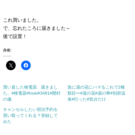
これ買いました。
で、忘れたころに届きました～
後で設置！
共有:
買い直した検電器、届きまし
急に湯の花にハマるこれで2種
た。#検電器#hioki#3481#開封
類目〜#湯の花#湯の華#別府温
の儀
泉#行った#気分だけ
キャンセルしたい宿泊予約を
買い取ってくれる？登録して
みた