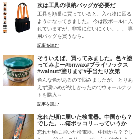
次は工具の収納バッグが必要だ
工具を順番に買っていると、入れ物に困る
ようになってきました。 今は段ボールに入
れていますが、非常に使いにくい。。。 専
用バッグを買うなら...
記事を読む
そういえば、買ってみました。色々塗
ってみよー#briwax#ブライワックス
#walnut#塗ります#手当たり次第
色んな色があるので悩みましたが、 とりあ
えず濃いめが欲しかったのでウォールナッ
トを購入～
記事を読む
忘れた頃に届いた検電器。中国から？
でした。…箱ボッコリ…っていうか
忘れた頃に届いた検電器。 中国から？でし