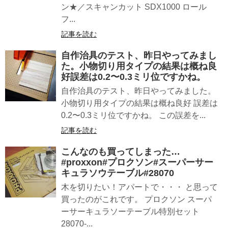
ン★／スキャンカット SDX1000 ロール
フ...
記事を読む
自作治具のテスト、昨日やってみまし
た。小物切り用タイプの結果は概ね良
好誤差は0.2〜0.3ミリ位ですかね。
自作治具のテスト、昨日やってみました。
小物切り用タイプの結果は概ね良好 誤差は
0.2〜0.3ミリ位ですかね。 この誤差を...
記事を読む
こんなのも買ってしまった…
#proxxon#プロクソン#スーパーサー
キュラソウテーブル#28070
木を切りたい！アパートで・・・ と思って
買ったのがこれです。 プロクソン スーパ
ーサーキュラソーテーブル特別セット
28070-...