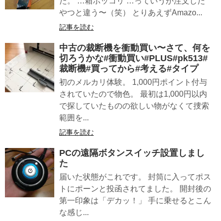
た。 …箱ボッコリ …っていうか注文した
やつと違う〜（笑） とりあえずAmazo...
記事を読む
中古の裁断機を衝動買い〜さて、何を
切ろうかな#衝動買い#PLUS#pk513#
裁断機#買ってから#考える#タイプ
初のメルカリ体験。 1,000円ポイント付与
されていたので物色。 最初は1,000円以内
で探していたものの欲しい物がなくて捜索
範囲を...
記事を読む
PCの遠隔ボタンスイッチ設置しまし
た
届いた状態がこれです。 封筒に入ってポス
トにポーンと投函されてました。 開封後の
第一印象は「デカッ！」 手に乗せるとこん
な感じ...