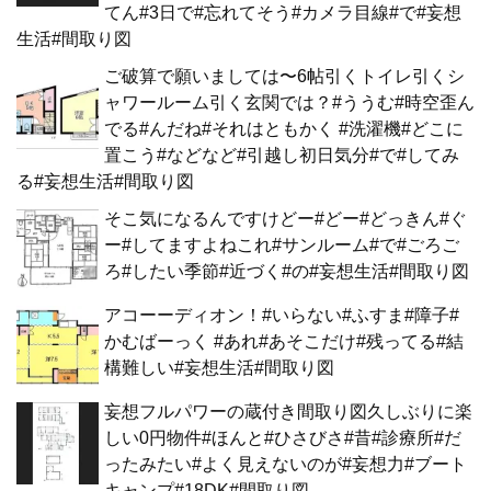
てん#3日で#忘れてそう#カメラ目線#で#妄想
生活#間取り図
ご破算で願いましては〜6帖引くトイレ引くシ
ャワールーム引く玄関では？#ううむ#時空歪ん
でる#んだね#それはともかく #洗濯機#どこに
置こう#などなど#引越し初日気分#で#してみ
る#妄想生活#間取り図
そこ気になるんですけどー#どー#どっきん#ぐ
ー#してますよねこれ#サンルーム#で#ごろご
ろ#したい季節#近づく#の#妄想生活#間取り図
アコーーディオン！#いらない#ふすま#障子#
かむばーっく #あれ#あそこだけ#残ってる#結
構難しい#妄想生活#間取り図
妄想フルパワーの蔵付き間取り図久しぶりに楽
しい0円物件#ほんと#ひさびさ#昔#診療所#だ
ったみたい#よく見えないのが#妄想力#ブート
キャンプ#18DK#間取り図