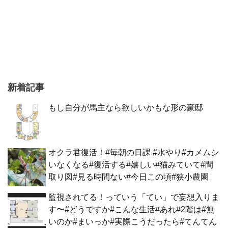
新着記事
もし自分が馬主なら欲しいかもな形の豪邸
オクラ君復活！#毎朝の日課 #水やり#カメムシ
いなくなる#復活する#嬉しい#猫みていて#間
取り図#見る時間ない#今日この頃#狭小農園
監視されてる！っていう「てい」で妄想入りま
す〜#どうですか#こんな生活#あれ#2階は#無
いのか#まいっか#実際こうだったら#てんてん