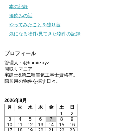
本の記録
酒飲みの話
やってみたこと＆独り言
気になる物件/見てきた物件の記録
プロフィール
管理人：@huruie.xyz
間取りマニア
宅建士&第二種電気工事士資格有。
隠居用の物件を探す日々。
2026年8月
月
火
水
木
金
土
日
1
2
3
4
5
6
7
8
9
10
11
12
13
14
15
16
17
18
19
20
21
22
23