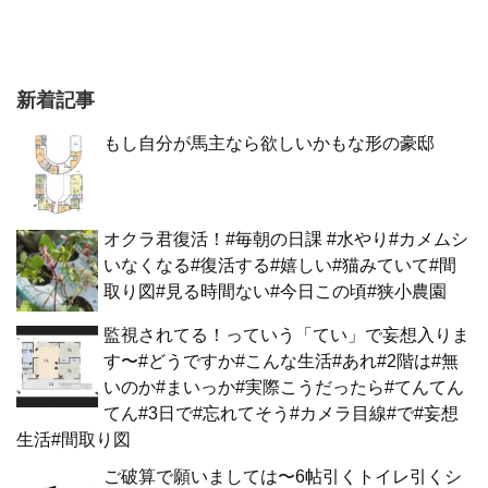
新着記事
もし自分が馬主なら欲しいかもな形の豪邸
オクラ君復活！#毎朝の日課 #水やり#カメムシ
いなくなる#復活する#嬉しい#猫みていて#間
取り図#見る時間ない#今日この頃#狭小農園
監視されてる！っていう「てい」で妄想入りま
す〜#どうですか#こんな生活#あれ#2階は#無
いのか#まいっか#実際こうだったら#てんてん
てん#3日で#忘れてそう#カメラ目線#で#妄想
生活#間取り図
ご破算で願いましては〜6帖引くトイレ引くシ