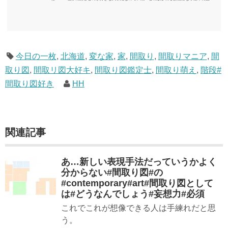
うんざりしていますが、日々の読書＆数年後すっかりブームが去ったころにゆっくりと楽
しむためのメモです。発行年順に並べてみました。こうしてみると結構面白いですね～※
★印は読書済。★の数はおすすめ度合い（MAX★★★）※2018.6.25現在（随時更新/漏れが
あれば教えていただけると嬉しいです）ムック～発行年順小屋ライフ 小屋を活用した素敵
なライフスタイルムック: 63...
今日の一枚
,
北海道
,
変な家
,
家
,
間取り
,
間取りマニア
,
間
取り図
,
間取リ図大好キ
,
間取り図鑑定士
,
間取り萌え
,
階段#
間取り図好き
HH
関連記事
あ…新しい表現手法だっていうかよく
分からない#間取り図#の
#contemporary#art#間取り図として
は#どうなんでしょう#妄想力#必須
これでこれが想像できる人は手練れだと思
う。