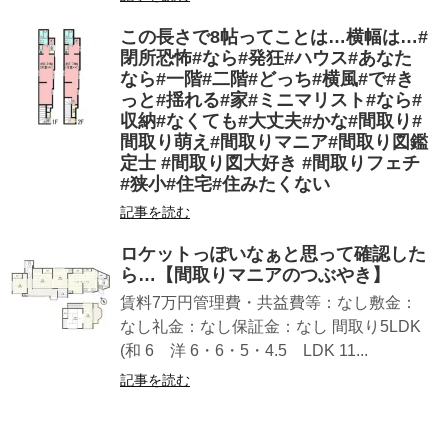
この長さで8帖ってことは…横幅は…#
閉所恐怖#なら#発狂#ハウス#あなた
なら#一階#二階#どっち#横風#で#き
っと#揺れる#家#ミニマリスト#なら#
収納#なくても#大丈夫#かな#間取り#
間取り萌え#間取りマニア#間取り図鑑
定士 #間取り図大好き #間取りフェチ
#狭小#住宅#住みたくない
記事を読む
ロケットっぽいなぁと思って確認した
ら…【間取りマニアのつぶやき】
賃料7万円管理費・共益費等：なし敷金：
なし礼金：なし保証金：なし 間取り5LDK
(和 6 洋 6・6・5・4.5 LDK 11...
記事を読む