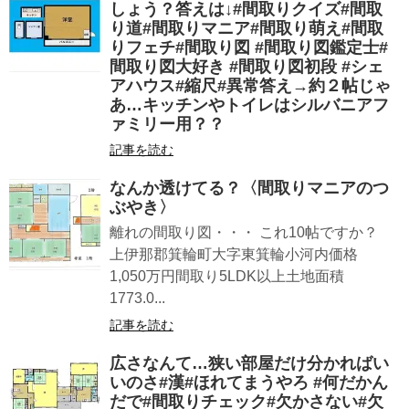
しょう？答えは↓#間取りクイズ#間取
り道#間取りマニア#間取り萌え#間取
りフェチ#間取り図 #間取り図鑑定士#
間取り図大好き #間取り図初段 #シェ
アハウス#縮尺#異常答え→約２帖じゃ
あ…キッチンやトイレはシルバニアフ
ァミリー用？？
記事を読む
なんか透けてる？〈間取りマニアのつ
ぶやき〉
離れの間取り図・・・ これ10帖ですか？
上伊那郡箕輪町大字東箕輪小河内価格
1,050万円間取り5LDK以上土地面積
1773.0...
記事を読む
広さなんて…狭い部屋だけ分かればい
いのさ#漢#ほれてまうやろ #何だかん
だで#間取りチェック#欠かさない#欠