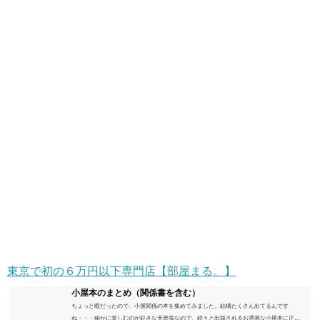
東京で初の６万円以下専門店【部屋まる。】
小屋本のまとめ（関係書を含む）
ちょっと暇だったので、小屋関係の本を集めてみました。結構たくさん出てるんです
ね・・・秘かに楽しむのが好きな天邪鬼なので、続々と出版されるお洒落な小屋本に正直