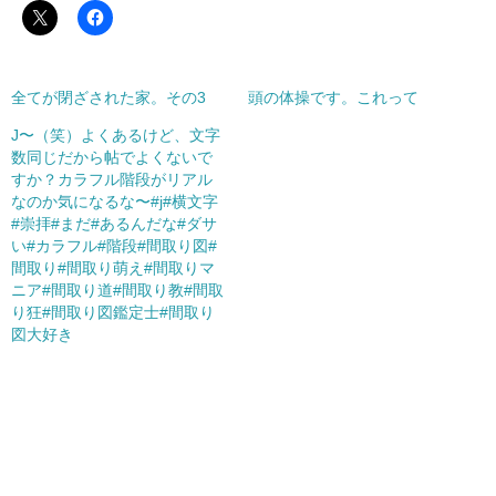
全てが閉ざされた家。その3
頭の体操です。これって
J〜（笑）よくあるけど、文字
数同じだから帖でよくないで
すか？カラフル階段がリアル
なのか気になるな〜#j#横文字
#崇拝#まだ#あるんだな#ダサ
い#カラフル#階段#間取り図#
間取り#間取り萌え#間取りマ
ニア#間取り道#間取り教#間取
り狂#間取り図鑑定士#間取り
図大好き