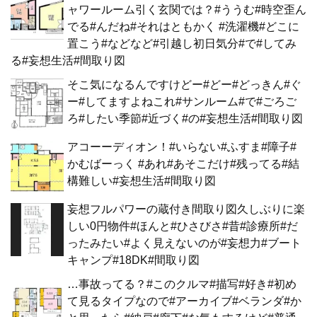
ャワールーム引く玄関では？#ううむ#時空歪ん
でる#んだね#それはともかく #洗濯機#どこに
置こう#などなど#引越し初日気分#で#してみ
る#妄想生活#間取り図
そこ気になるんですけどー#どー#どっきん#ぐ
ー#してますよねこれ#サンルーム#で#ごろご
ろ#したい季節#近づく#の#妄想生活#間取り図
アコーーディオン！#いらない#ふすま#障子#
かむばーっく #あれ#あそこだけ#残ってる#結
構難しい#妄想生活#間取り図
妄想フルパワーの蔵付き間取り図久しぶりに楽
しい0円物件#ほんと#ひさびさ#昔#診療所#だ
ったみたい#よく見えないのが#妄想力#ブート
キャンプ#18DK#間取り図
…事故ってる？#このクルマ#描写#好き#初め
て見るタイプなので#アーカイブ#ベランダ#か