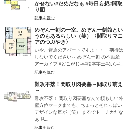
かせない#だめだなぁ #毎日妄想#間取
り図
記事を読む
めぞん一刻の一室︎。めぞん一刻館とい
うのもあるらしい（笑）〈間取りマニ
アのつぶやき〉
いや、普通のアパートですよ・・・ 期待は
しないでください～ めぞん一刻 の不動産
アーカイブ #どこがじゃ#松本零士#なら#...
記事を読む
難攻不落！間取り図要塞︎～間取り萌え
～
難攻不落！ 間取り図要塞︎なんて頼もしい外
壁方位マークまでも、ちょっとそれっぽい
デザインな気が（笑） まるでトーチカだな
ぁ 見...
記事を読む