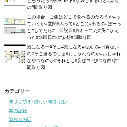
と思ったら#納戸#廊下#な気もするけど#普通
の#間取り図
この場合、ご飯はどこで食べるのだろうか#っ
ていうか#玄関#入って#どこに#出るの#ぼーっ
と#してたら#土日祝日#終わってた#我にかえ
った#水曜日#の#妄想#間取り図
気になるー#そこ#気になる#なんで#写真ない
の#そこ撮るでしょ#おしゃれなのか#おしゃれ
なやつなのか#それとも#妄想#いびつな曲線#
間取り図
カテゴリー
間取り萌え~楽しい間取り図~
本の記録
酒飲みの話