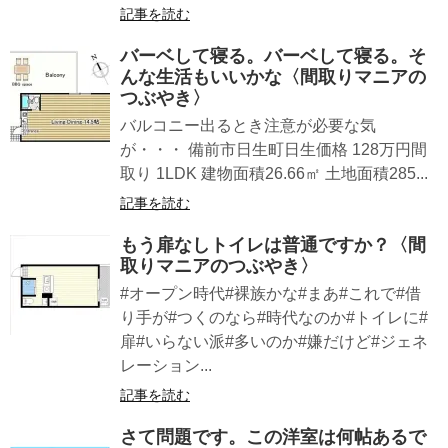
記事を読む
バーベして寝る。バーベして寝る。そ
んな生活もいいかな〈間取りマニアの
つぶやき〉
バルコニー出るとき注意が必要な気
が・・・ 備前市日生町日生価格 128万円間
取り 1LDK 建物面積26.66㎡ 土地面積285...
記事を読む
もう扉なしトイレは普通ですか？〈間
取りマニアのつぶやき〉
#オープン時代#裸族かな#まあ#これで#借
り手が#つくのなら#時代なのか#トイレに#
扉#いらない派#多いのか#嫌だけど#ジェネ
レーション...
記事を読む
さて問題です。この洋室は何帖あるで