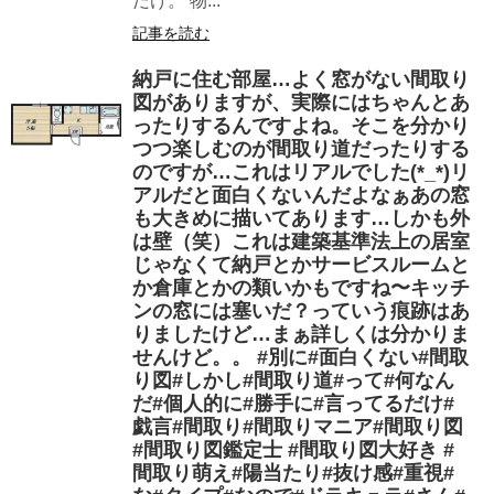
だけ。 物...
記事を読む
納戸に住む部屋…よく窓がない間取り
図がありますが、実際にはちゃんとあ
ったりするんですよね。そこを分かり
つつ楽しむのが間取り道だったりする
のですが…これはリアルでした(*_*)リ
アルだと面白くないんだよなぁあの窓
も大きめに描いてあります…しかも外
は壁（笑）これは建築基準法上の居室
じゃなくて納戸とかサービスルームと
か倉庫とかの類いかもですね〜キッチ
ンの窓には塞いだ？っていう痕跡はあ
りましたけど…まぁ詳しくは分かりま
せんけど。。 #別に#面白くない#間取
り図#しかし#間取り道#って#何なん
だ#個人的に#勝手に#言ってるだけ#
戯言#間取り#間取りマニア#間取り図
#間取り図鑑定士 #間取り図大好き #
間取り萌え#陽当たり#抜け感#重視#