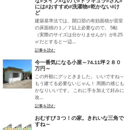
な#タイプ#なので#ドラキュラ#さん#
には#おすすめ#洗濯物#乾かない#け
ど
建築基準法では、開口部の有効面積が居室
の床面積の１／７以上必要なので、 5帖
（実際のサイズは分かりませんが）が8.25
㎡だとすると一辺...
記事を読む
今一番気になる小屋～74.11坪２８０
万円～
この外観にグッときました。 いいですね～
もう建てる必要ないじゃん！ 周囲の感じも
かなりいいです。 これに手を加えて好みに
改...
記事を読む
おむすび３つ！の家。きれいな三角で
すね～