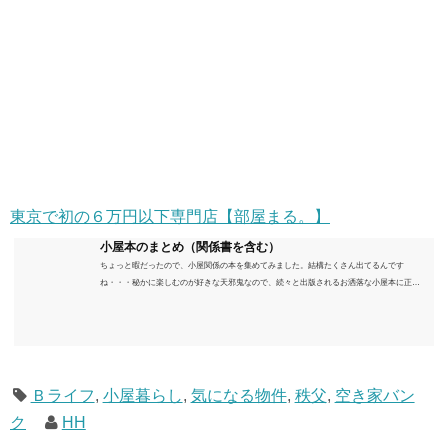
東京で初の６万円以下専門店【部屋まる。】
小屋本のまとめ（関係書を含む）
ちょっと暇だったので、小屋関係の本を集めてみました。結構たくさん出てるんです
ね・・・秘かに楽しむのが好きな天邪鬼なので、続々と出版されるお洒落な小屋本に正直
うんざりしていますが、日々の読書＆数年後すっかりブームが去ったころにゆっくりと楽
しむためのメモです。発行年順に並べてみました。こうしてみると結構面白いですね～※
★印は読書済。★の数はおすすめ度合い（MAX★★★）※2018.6.25現在（随時更新/漏れが
あれば教えていただけると嬉しいです）ムック～発行年順小屋ライフ 小屋を活用した素敵
なライフスタイルムック: 63...
Ｂライフ
,
小屋暮らし
,
気になる物件
,
秩父
,
空き家バン
ク
HH