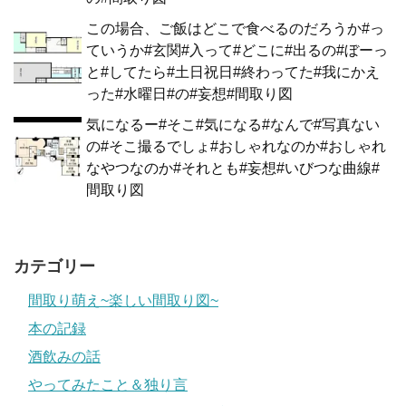
この場合、ご飯はどこで食べるのだろうか#っ
ていうか#玄関#入って#どこに#出るの#ぼーっ
と#してたら#土日祝日#終わってた#我にかえ
った#水曜日#の#妄想#間取り図
気になるー#そこ#気になる#なんで#写真ない
の#そこ撮るでしょ#おしゃれなのか#おしゃれ
なやつなのか#それとも#妄想#いびつな曲線#
間取り図
カテゴリー
間取り萌え~楽しい間取り図~
本の記録
酒飲みの話
やってみたこと＆独り言