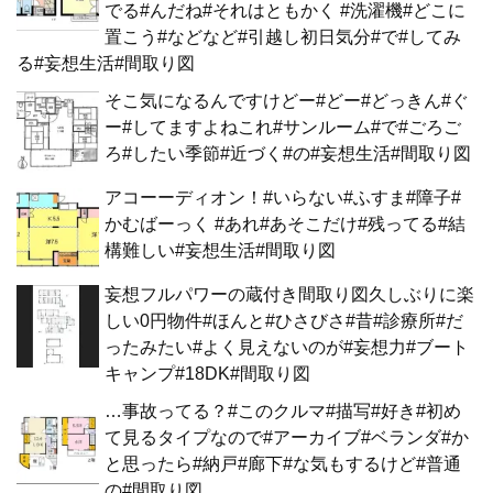
でる#んだね#それはともかく #洗濯機#どこに
置こう#などなど#引越し初日気分#で#してみ
る#妄想生活#間取り図
そこ気になるんですけどー#どー#どっきん#ぐ
ー#してますよねこれ#サンルーム#で#ごろご
ろ#したい季節#近づく#の#妄想生活#間取り図
アコーーディオン！#いらない#ふすま#障子#
かむばーっく #あれ#あそこだけ#残ってる#結
構難しい#妄想生活#間取り図
妄想フルパワーの蔵付き間取り図久しぶりに楽
しい0円物件#ほんと#ひさびさ#昔#診療所#だ
ったみたい#よく見えないのが#妄想力#ブート
キャンプ#18DK#間取り図
…事故ってる？#このクルマ#描写#好き#初め
て見るタイプなので#アーカイブ#ベランダ#か
と思ったら#納戸#廊下#な気もするけど#普通
の#間取り図