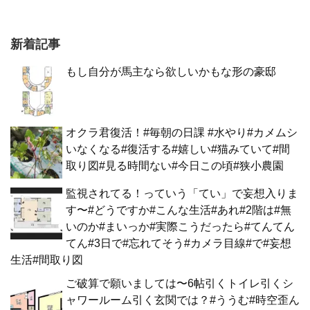
新着記事
もし自分が馬主なら欲しいかもな形の豪邸
オクラ君復活！#毎朝の日課 #水やり#カメムシ
いなくなる#復活する#嬉しい#猫みていて#間
取り図#見る時間ない#今日この頃#狭小農園
監視されてる！っていう「てい」で妄想入りま
す〜#どうですか#こんな生活#あれ#2階は#無
いのか#まいっか#実際こうだったら#てんてん
てん#3日で#忘れてそう#カメラ目線#で#妄想
生活#間取り図
ご破算で願いましては〜6帖引くトイレ引くシ
ャワールーム引く玄関では？#ううむ#時空歪ん