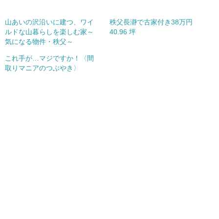
山あいの沢沿いに建つ、ワイ
秩父長瀞で古家付き38万円
ルドな山暮らしを楽しむ家～
40.96 坪
気になる物件・秩父～
これ手が…マジですか！〈間
取りマニアのつぶやき〉