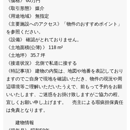
《価格》 60万円
《取引形態》 媒介
《用途地域》 無指定
《主要施設へのアクセス》「物件のおすすめポイント」
を参照ください。
《設備》 確認がとれておりません。
《土地面積(公簿) 》 118 m²
《土地坪》 35.7 坪
《接道状況》 北側で私道に接する
《特記事項》 建物の内覧は、地図や地番を表記しており
ますのでご自身で現地を確認いただき、物件の現況や周
辺環境等ご理解いただいたうえで、前もって予約をお願
いいたします、ご迷惑をお掛け致しますがご協力の程、
宜しくお願い申し上げます。 売主による瑕疵担保責任
は免責となります。
建物情報