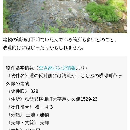
建物の詳細は不明でいたんでいる箇所も多いとのこと。
改造向けにはぴったりかもしれません。
物件基本情報（
空き家バンク情報
より）
《物件名》道の反対側には清流が、ちちぶの横瀬町芦ヶ
久保の建物
《物件ID》 329
《住所》秩父郡横瀬町大字芦ヶ久保1529-23
《物件番号》 横－４３
《分類》 土地＋建物
《売却・賃貸》 売却