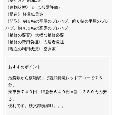
《築年月》 昭和58年
《建物状態》 ☆（5段階評価）
《構造》 軽量鉄骨造
《間取》 約６帖の平屋のプレハブ、約６帖の平屋のプレ
ハブ、約４.５帖の高床のプレハブ
《補修の要否》 大幅な補修必要
《補修の費用負担》 入居者負担
《現在の利用状況》 空き家
おすすめポイント
池袋駅から横瀬駅まで西武特急レッドアローで７５
分。
乗車券７４０円＋特急券６４０円＝計１３８０円の安
さ。
便利です。秩父郡横瀬町。。。