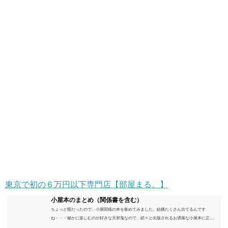
東京で初の６万円以下専門店【部屋まる。】
小屋本のまとめ（関係書を含む）
ちょっと暇だったので、小屋関係の本を集めてみました。結構たくさん出てるんです
ね・・・秘かに楽しむのが好きな天邪鬼なので、続々と出版されるお洒落な小屋本に正直
うんざりしていますが、日々の読書＆数年後すっかりブームが去ったころにゆっくりと楽