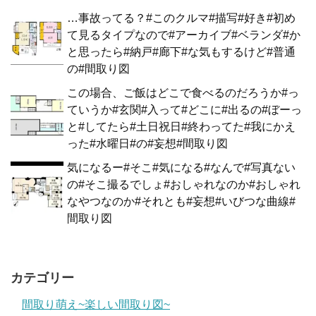
…事故ってる？#このクルマ#描写#好き#初め
て見るタイプなので#アーカイブ#ベランダ#か
と思ったら#納戸#廊下#な気もするけど#普通
の#間取り図
この場合、ご飯はどこで食べるのだろうか#っ
ていうか#玄関#入って#どこに#出るの#ぼーっ
と#してたら#土日祝日#終わってた#我にかえ
った#水曜日#の#妄想#間取り図
気になるー#そこ#気になる#なんで#写真ない
の#そこ撮るでしょ#おしゃれなのか#おしゃれ
なやつなのか#それとも#妄想#いびつな曲線#
間取り図
カテゴリー
間取り萌え~楽しい間取り図~