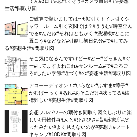
てん#3日で#忘れてそう#カメラ目線#で#妄想
生活#間取り図
ご破算で願いましては〜6帖引くトイレ引くシ
ャワールーム引く玄関では？#ううむ#時空歪ん
でる#んだね#それはともかく #洗濯機#どこに
置こう#などなど#引越し初日気分#で#してみ
る#妄想生活#間取り図
そこ気になるんですけどー#どー#どっきん#ぐ
ー#してますよねこれ#サンルーム#で#ごろご
ろ#したい季節#近づく#の#妄想生活#間取り図
アコーーディオン！#いらない#ふすま#障子#
かむばーっく #あれ#あそこだけ#残ってる#結
構難しい#妄想生活#間取り図
妄想フルパワーの蔵付き間取り図久しぶりに楽
しい0円物件#ほんと#ひさびさ#昔#診療所#だ
ったみたい#よく見えないのが#妄想力#ブート
キャンプ#18DK#間取り図