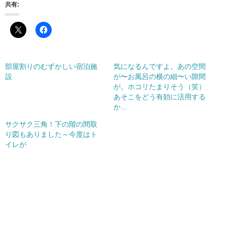
共有:
部屋割りのむずかしい宿泊施
気になるんですよ。あの空間
設
が〜お風呂の横の細〜い隙間
が。ホコリたまりそう（笑）
あそこをどう有効に活用する
か…
サクサク三角！下の階の間取
り図もありました～今度はト
イレが