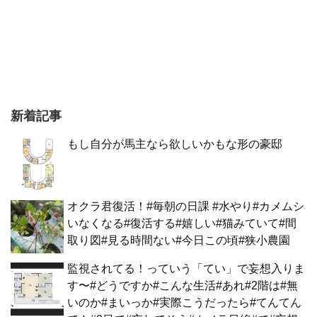
新着記事
もし自分が馬主なら欲しいかもな形の豪邸
オクラ君復活！#毎朝の日課 #水やり#カメムシ
いなくなる#復活する#嬉しい#猫みていて#間
取り図#見る時間ない#今日この頃#狭小農園
監視されてる！っていう「てい」で妄想入りま
す〜#どうですか#こんな生活#あれ#2階は#無
いのか#まいっか#実際こうだったら#てんてん