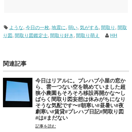
しむためのメモです。発行年順に並べてみました。こうしてみると結構面白いですね～※
★印は読書済。★の数はおすすめ度合い（MAX★★★）※2018.6.25現在（随時更新/漏れが
あれば教えていただけると嬉しいです）ムック～発行年順小屋ライフ 小屋を活用した素敵
なライフスタイルムック: 63...
ような
,
今日の一枚
,
地震に
,
弱い
,
気がする
,
間取り
,
間取
り図
,
間取り図鑑定士
,
間取り好き
,
間取り萌え
HH
関連記事
今日はリアルに。プレハブ小屋の窓か
ら、雲一つない空を眺めていました超
狭小農園もそろそろ移設再開かな〜し
ばらく間取り図妄想は休みがちになり
そうな気配です〜#朝寒い#昼暑い#夜
劇寒い#賃貸#プレハブ日記#間取り図
#は#まだない
記事を読む