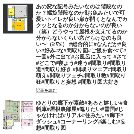
あの変な記号みたいなのは階段なの
か？螺旋階段なのか⁈お魚みたいで可
愛いトイレが良い扉が開くとなんでカ
クッとなるのか分からないのが良い
（笑）どうやって屋根を支えてるのか
分からないくらい窓だらけなのも良
い〜（≧∇≦） #総合的に#なんだか#良
い#好み#な#間取り図#ご飯を食べて#
一回#外に出て#お風呂に入って #さて
#どこで#寝よう#迷う#間取り#間取り
道#間取り好き #間取りマニア#間取り
萌え#間取りフェチ#間取り教#間取り
狂#間取りと妄想 #間取り図大好き
記事を読む
ゆとりの廊下が素敵#あると嬉しい#食
料庫#屋根裏部屋#篭りたい#雪国#じ
ゃなければ#リアル#住みたい#廊下#
ダッシュ#コーナーリング#楽しむ#妄
想#間取り図