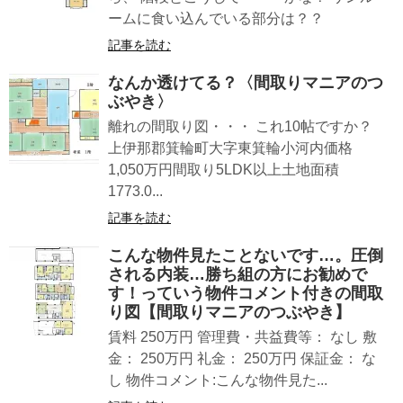
ームに食い込んでいる部分は？？
記事を読む
なんか透けてる？〈間取りマニアのつ
ぶやき〉
離れの間取り図・・・ これ10帖ですか？
上伊那郡箕輪町大字東箕輪小河内価格
1,050万円間取り5LDK以上土地面積
1773.0...
記事を読む
こんな物件見たことないです…。圧倒
される内装…勝ち組の方にお勧めで
す！っていう物件コメント付きの間取
り図【間取りマニアのつぶやき】
賃料 250万円 管理費・共益費等： なし 敷
金： 250万円 礼金： 250万円 保証金： な
し 物件コメント:こんな物件見た...