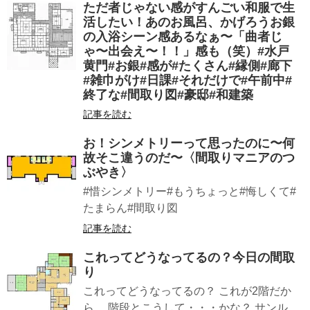
ただ者じゃない感がすんごい和服で生
活したい！あのお風呂、かげろうお銀
の入浴シーン感あるなぁ〜「曲者じ
ゃ〜出会え〜！！」感も（笑）#水戸
黄門#お銀#感が#たくさん#縁側#廊下
#雑巾がけ#日課#それだけで#午前中#
終了な#間取り図#豪邸#和建築
記事を読む
お！シンメトリーって思ったのに〜何
故そこ違うのだ〜〈間取りマニアのつ
ぶやき〉
#惜シンメトリー#もうちょっと#悔しくて#
たまらん#間取り図
記事を読む
これってどうなってるの？今日の間取
り
これってどうなってるの？ これが2階だか
ら、 階段とこうして・・・かな？ サンル