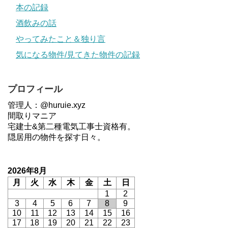
本の記録
酒飲みの話
やってみたこと＆独り言
気になる物件/見てきた物件の記録
プロフィール
管理人：@huruie.xyz
間取りマニア
宅建士&第二種電気工事士資格有。
隠居用の物件を探す日々。
2026年8月
月
火
水
木
金
土
日
1
2
3
4
5
6
7
8
9
10
11
12
13
14
15
16
17
18
19
20
21
22
23