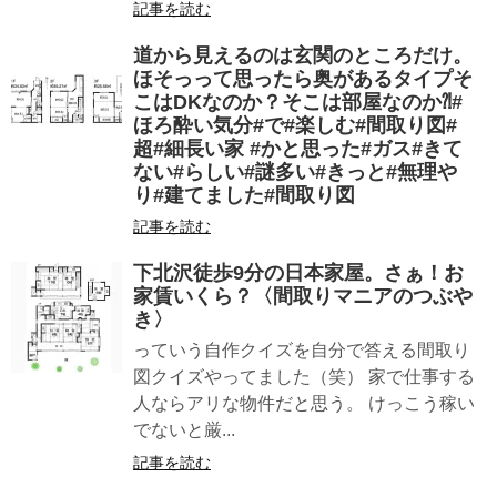
記事を読む
道から見えるのは玄関のところだけ。
ほそっ︎って思ったら奥があるタイプそ
こはDKなのか？そこは部屋なのか⁈#
ほろ酔い気分#で#楽しむ#間取り図#
超#細長い家 #かと思った#ガス#きて
ない#らしい#謎多い#きっと#無理や
り#建てました#間取り図
記事を読む
下北沢徒歩9分の日本家屋。さぁ！お
家賃いくら？〈間取りマニアのつぶや
き〉
っていう自作クイズを自分で答える間取り
図クイズやってました（笑） 家で仕事する
人ならアリな物件だと思う。 けっこう稼い
でないと厳...
記事を読む