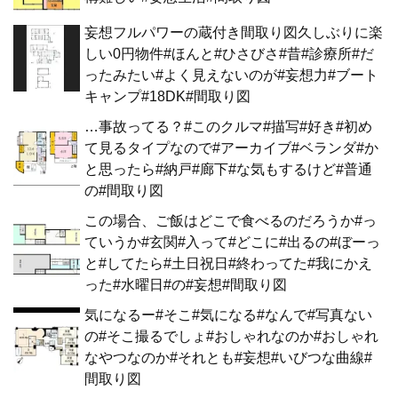
妄想フルパワーの蔵付き間取り図久しぶりに楽
しい0円物件#ほんと#ひさびさ#昔#診療所#だ
ったみたい#よく見えないのが#妄想力#ブート
キャンプ#18DK#間取り図
…事故ってる？#このクルマ#描写#好き#初め
て見るタイプなので#アーカイブ#ベランダ#か
と思ったら#納戸#廊下#な気もするけど#普通
の#間取り図
この場合、ご飯はどこで食べるのだろうか#っ
ていうか#玄関#入って#どこに#出るの#ぼーっ
と#してたら#土日祝日#終わってた#我にかえ
った#水曜日#の#妄想#間取り図
気になるー#そこ#気になる#なんで#写真ない
の#そこ撮るでしょ#おしゃれなのか#おしゃれ
なやつなのか#それとも#妄想#いびつな曲線#
間取り図