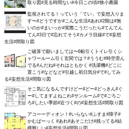
取り図#見る時間ない#今日この頃#狭小農園
監視されてる！っていう「てい」で妄想入りま
す〜#どうですか#こんな生活#あれ#2階は#無
いのか#まいっか#実際こうだったら#てんてん
てん#3日で#忘れてそう#カメラ目線#で#妄想
生活#間取り図
ご破算で願いましては〜6帖引くトイレ引くシ
ャワールーム引く玄関では？#ううむ#時空歪ん
でる#んだね#それはともかく #洗濯機#どこに
置こう#などなど#引越し初日気分#で#してみ
る#妄想生活#間取り図
そこ気になるんですけどー#どー#どっきん#ぐ
ー#してますよねこれ#サンルーム#で#ごろご
ろ#したい季節#近づく#の#妄想生活#間取り図
アコーーディオン！#いらない#ふすま#障子#
かむばーっく #あれ#あそこだけ#残ってる#結
構難しい#妄想生活#間取り図