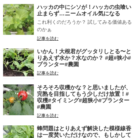
ハッカの中にシソが！ハッカの虫喰い
止まらず…ニームオイル気になる
これ利くのだろうか？ 試してみる価値ある
のかぁ
記事を読む
いかん！大根君がグッタリしとる〜と
りあえず水か？水なのか？ #超#狭小#
プランター#農園
記事を読む
そろそろ収穫かな？と思いましたが、
完熟を目指してもう少しだけ放置！#
収穫#タイミング#超狭小#プランター
#農園
記事を読む
蜂問題はとりあえず解決した模様線香
は一度焚いただけなので、もしかして