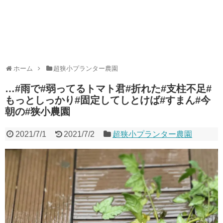
ホーム
超狭小プランター農園
…#雨で#弱ってるトマト君#折れた#支柱不足#
もっとしっかり#固定してしとけば#すまん#今
朝の#狭小農園
2021/7/1
2021/7/2
超狭小プランター農園