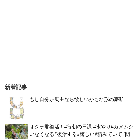
新着記事
もし自分が馬主なら欲しいかもな形の豪邸
オクラ君復活！#毎朝の日課 #水やり#カメムシ
いなくなる#復活する#嬉しい#猫みていて#間