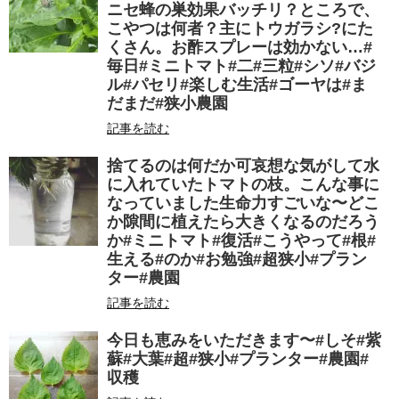
ニセ蜂の巣効果バッチリ？ところで、
こやつは何者？主にトウガラシ?にた
くさん。お酢スプレーは効かない…#
毎日#ミニトマト#二#三粒#シソ#バジ
ル#パセリ#楽しむ生活#ゴーヤは#ま
だまだ#狭小農園
記事を読む
捨てるのは何だか可哀想な気がして水
に入れていたトマトの枝。こんな事に
なっていました生命力すごいな〜どこ
か隙間に植えたら大きくなるのだろう
か#ミニトマト#復活#こうやって#根#
生える#のか#お勉強#超狭小#プラン
ター#農園
記事を読む
今日も恵みをいただきます〜#しそ#紫
蘇#大葉#超#狭小#プランター#農園#
収穫