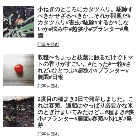
小ねぎのところにカタツムリ。駆除す
べきかせざるべきか…それが問題だ#
カタツムリ#害虫#駆除#するか#しな
いか#悩み中#超狭小#プランター#農
園
記事を読む
収穫〜ちょっと枝葉に触るだけでトマ
トの香りがすごい。#たった#一粒#さ
れど#ひとつぶ#超狭小#プランター#
農園#日報
記事を読む
2度目の種まき3日で発芽しました。こ
れは春菊。追肥はやっぱり必要かな米
のとぎ汁まいてみたけど…#種まき#狭
小#プランター#農園#春菊#小ねぎ#発
芽
記事を読む