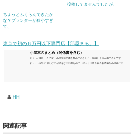
投稿してませんでしたが、
ちょっとふくらんできたか
な？プランターが狭小すぎ
て、
東京で初の６万円以下専門店【部屋まる。】
小屋本のまとめ（関係書を含む）
ちょっと暇だったので、小屋関係の本を集めてみました。結構たくさん出てるんです
ね・・・秘かに楽しむのが好きな天邪鬼なので、続々と出版されるお洒落な小屋本に正直
うんざりしていますが、日々の読書＆数年後すっかりブームが去ったころにゆっくりと楽
しむためのメモです。発行年順に並べてみました。こうしてみると結構面白いですね～※
★印は読書済。★の数はおすすめ度合い（MAX★★★）※2018.6.25現在（随時更新/漏れが
あれば教えていただけると嬉しいです）ムック～発行年順小屋ライフ 小屋を活用した素敵
なライフスタイルムック: 63...
HH
関連記事