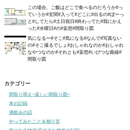
この場合、ご飯はどこで食べるのだろうか#っ
ていうか#玄関#入って#どこに#出るの#ぼーっ
と#してたら#土日祝日#終わってた#我にかえ
った#水曜日#の#妄想#間取り図
気になるー#そこ#気になる#なんで#写真ない
の#そこ撮るでしょ#おしゃれなのか#おしゃれ
なやつなのか#それとも#妄想#いびつな曲線#
間取り図
カテゴリー
間取り萌え~楽しい間取り図~
本の記録
酒飲みの話
やってみたこと＆独り言