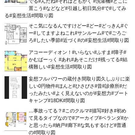
でる#んだね#それはともかく #洗濯機#どこに
置こう#などなど#引越し初日気分#で#してみ
る#妄想生活#間取り図
そこ気になるんですけどー#どー#どっきん#ぐ
ー#してますよねこれ#サンルーム#で#ごろご
ろ#したい季節#近づく#の#妄想生活#間取り図
アコーーディオン！#いらない#ふすま#障子#
かむばーっく #あれ#あそこだけ#残ってる#結
構難しい#妄想生活#間取り図
妄想フルパワーの蔵付き間取り図久しぶりに楽
しい0円物件#ほんと#ひさびさ#昔#診療所#だ
ったみたい#よく見えないのが#妄想力#ブート
キャンプ#18DK#間取り図
…事故ってる？#このクルマ#描写#好き#初め
て見るタイプなので#アーカイブ#ベランダ#か
と思ったら#納戸#廊下#な気もするけど#普通
の#間取り図