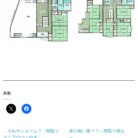
共有:
…それサンルーム？〈間取り
床の無い家？？～間取り萌え
マニアのつぶやき〉
～