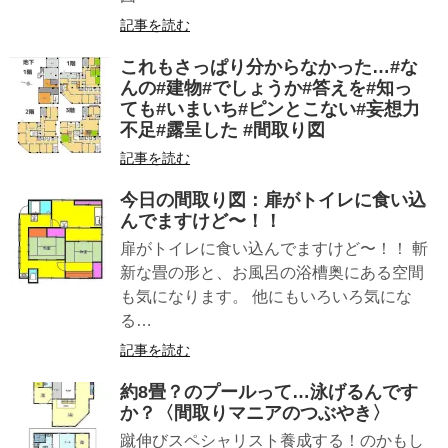
記事を読む
これもさっぱり分からなかった…#な
んの#建物#でしょうか#答えを#知っ
ても#いまいち#ピンとこない#妄想力
不足#露呈した #間取り図
記事を読む
今日の間取り図：扉がトイレに食い込
んでますけど〜！！
扉がトイレに食い込んでますけど〜！！ 斬
新な畳の形と、お風呂の浴槽奥にある空間
も気になります。 他にもいろいろ気にな
る…
記事を読む
約8畳？のプールって…泳げるんです
か？〈間取りマニアのつぶやき〉
蹴伸びスペシャリスト養成する！のかもし