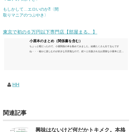
もしかして…エロいのか⁈〈間
取りマニアのつぶやき〉
東京で初の６万円以下専門店【部屋まる。】
小屋本のまとめ（関係書を含む）
ちょっと暇だったので、小屋関係の本を集めてみました。結構たくさん出てるんです
ね・・・秘かに楽しむのが好きな天邪鬼なので、続々と出版されるお洒落な小屋本に正直
うんざりしていますが、日々の読書＆数年後すっかりブームが去ったころにゆっくりと楽
しむためのメモです。発行年順に並べてみました。こうしてみると結構面白いですね～※
★印は読書済。★の数はおすすめ度合い（MAX★★★）※2018.6.25現在（随時更新/漏れが
あれば教えていただけると嬉しいです）ムック～発行年順小屋ライフ 小屋を活用した素敵
なライフスタイルムック: 63...
HH
関連記事
興味はないけど何だかトキメク。本格