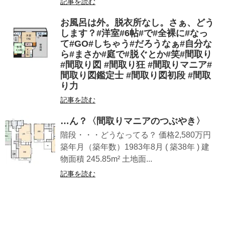
記事を読む
お風呂は外。脱衣所なし。さぁ、どう
します？#洋室#6帖#で#全裸に#なっ
て#GO#しちゃう#だろうなぁ#自分な
ら#まさか#庭で#脱ぐとか#笑#間取り
#間取り図 #間取り狂 #間取りマニア#
間取り図鑑定士 #間取り図初段 #間取
り力
記事を読む
…ん？〈間取りマニアのつぶやき〉
階段・・・どうなってる？ 価格2,580万円
築年月（築年数）1983年8月 ( 築38年 ) 建
物面積 245.85m² 土地面...
記事を読む