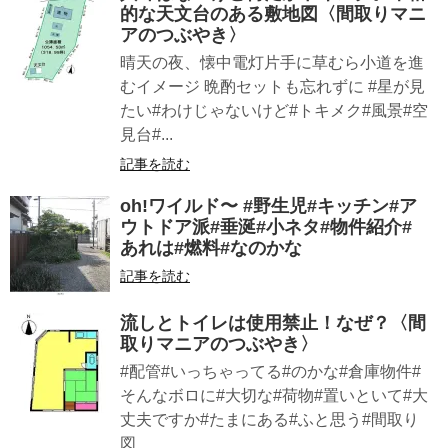
的な天文台のある敷地図〈間取りマニ
アのつぶやき〉
晴天の夜、懐中電灯片手に草むら小道を進
むイメージ 晩酌セットも忘れずに #星が見
たい#わけじゃないけど#トキメク#風景#空
見台#...
記事を読む
oh!ワイルド〜 #野生児#キッチン#ア
ウトドア派#垂涎#小ネタ#物件紹介#
あれは#燃料#なのかな
記事を読む
流しとトイレは使用禁止！なぜ？〈間
取りマニアのつぶやき〉
#配管#いっちゃってる#のかな#倉庫物件#
そんなボロに#大切な#荷物#置いといて#大
丈夫ですか#たまにある#ふと思う#間取り
図