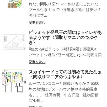
れない間取り図〜 マイ釣り堀にしたいな
プール付き！っていう響きの割には安い？
強引にプ...
記事を読む
ピラミッド発見王の間にはトイレがあ
るようです〈間取りマニアのつぶや
き〉
#住める#ピラミッド#発見#隠し部屋#スー
パーヒトシ君#パワー補充したい#間取り図
記事を読む
スカイヤードってのは初めて見たなぁ
〈間取りマニアのつぶやき〉
ルーフバルコニーと同義だろうか？ 6500
坪の敷地にゲストハウス棟や本格的温室
も。。。 穂高有明 中古戸建 建物面積
274.45...