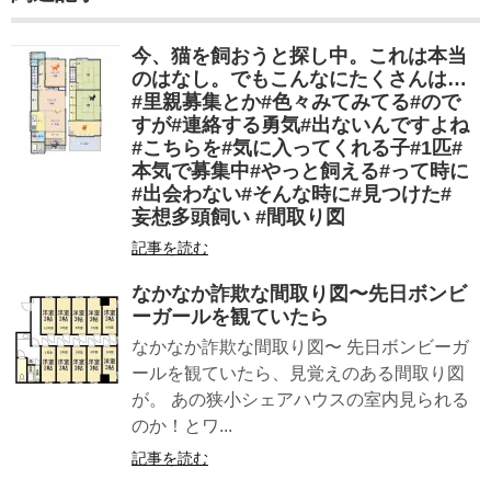
今、猫を飼おうと探し中。これは本当
のはなし。でもこんなにたくさんは…
#里親募集とか#色々みてみてる#ので
すが#連絡する勇気#出ないんですよね
#こちらを#気に入ってくれる子#1匹#
本気で募集中#やっと飼える#って時に
#出会わない#そんな時に#見つけた#
妄想多頭飼い #間取り図
記事を読む
なかなか詐欺な間取り図〜先日ボンビ
ーガールを観ていたら
なかなか詐欺な間取り図〜 先日ボンビーガ
ールを観ていたら、見覚えのある間取り図
が。 あの狭小シェアハウスの室内見られる
のか！とワ...
記事を読む