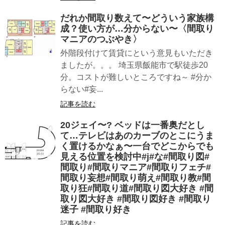
だれか間取り数えて〜どういう家族構
成？使い方が…分からない〜〈間取り
マニアのつぶやき〉
外階段付けて賃貸にという意見もいただき
ましたが。。。 埼玉県飯能市で駅徒歩20
分。コストが難しいところですね～ #分か
らない#妄...
記事を読む
20ジェイ〜? ベッドは一番奥だとし
て…テレビはあのカーブのとこにうま
く置けるかなぁ〜一台でどこからでも
見える位置を検討中#j#な#間取り図#
間取り#間取りマニア#間取りフェチ#
間取り妄想#間取り萌え#間取り教#間
取り狂#間取り道#間取り図大好き #間
取り図大好き #間取り図好き #間取り
迷子 #間取り好き
記事を読む