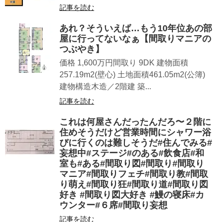
記事を読む
あれ？そういえば…もう10年位あの部
屋に行ってないなぁ【間取りマニアの
つぶやき】
価格 1,600万円間取り 9DK 建物面積
257.19m2(壁心) 土地面積461.05m2(公簿)
建物構造木造／2階建 築...
記事を読む
これは何屋さんだったんだろ〜２階に
住めそうだけど営業時間にシャワー浴
びに行くのは難しそうだ#住んでみる#
妄想中#ステージ#のある#飲食店#和
室も#ある#間取り図#間取り#間取り
マニア#間取りフェチ#間取り教#間取
り萌え#間取り狂#間取り道#間取り図
好き #間取り図大好き #鰻の寝床#カ
ウンター#６席#間取り妄想
記事を読む