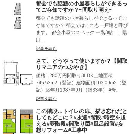
都会でも話題の小屋暮らしができるっ
てご存知ですか？~間取り萌え~
都会でも話題の小屋暮らしができるってご
存知ですか？ 都会ではこれも一戸建と呼び
ます。 都会小屋のスペック 一階3帖、二階
は...
記事を読む
さて、どうやって使いますか？【間取
りマニアのつぶやき】
価格1,280万円間取り3LDK土地面積
745.53m2（登記）建物面積103.09m2（登
記）築年月1987年9月（築33年） #母...
記事を読む
この階段…トイレの扉、描き忘れだと
してもどこに？#永遠#階段#時空を超
える#夢階段#間取り図#風呂設置#妄
想リフォーム#工事中