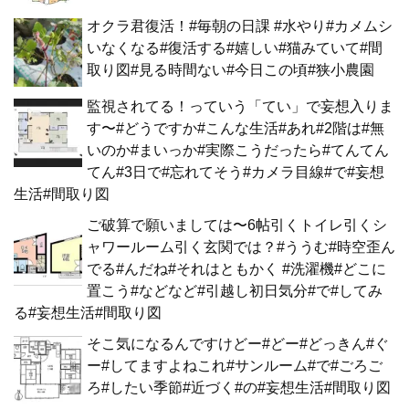
オクラ君復活！#毎朝の日課 #水やり#カメムシ
いなくなる#復活する#嬉しい#猫みていて#間
取り図#見る時間ない#今日この頃#狭小農園
監視されてる！っていう「てい」で妄想入りま
す〜#どうですか#こんな生活#あれ#2階は#無
いのか#まいっか#実際こうだったら#てんてん
てん#3日で#忘れてそう#カメラ目線#で#妄想
生活#間取り図
ご破算で願いましては〜6帖引くトイレ引くシ
ャワールーム引く玄関では？#ううむ#時空歪ん
でる#んだね#それはともかく #洗濯機#どこに
置こう#などなど#引越し初日気分#で#してみ
る#妄想生活#間取り図
そこ気になるんですけどー#どー#どっきん#ぐ
ー#してますよねこれ#サンルーム#で#ごろご
ろ#したい季節#近づく#の#妄想生活#間取り図