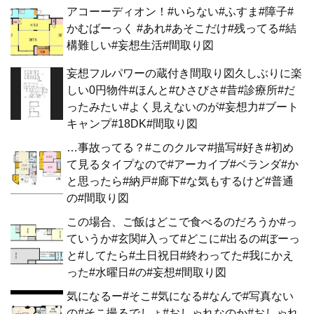
アコーーディオン！#いらない#ふすま#障子#
かむばーっく #あれ#あそこだけ#残ってる#結
構難しい#妄想生活#間取り図
妄想フルパワーの蔵付き間取り図久しぶりに楽
しい0円物件#ほんと#ひさびさ#昔#診療所#だ
ったみたい#よく見えないのが#妄想力#ブート
キャンプ#18DK#間取り図
…事故ってる？#このクルマ#描写#好き#初め
て見るタイプなので#アーカイブ#ベランダ#か
と思ったら#納戸#廊下#な気もするけど#普通
の#間取り図
この場合、ご飯はどこで食べるのだろうか#っ
ていうか#玄関#入って#どこに#出るの#ぼーっ
と#してたら#土日祝日#終わってた#我にかえ
った#水曜日#の#妄想#間取り図
気になるー#そこ#気になる#なんで#写真ない
の#そこ撮るでしょ#おしゃれなのか#おしゃれ