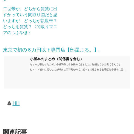
二世帯か、どちから賃貸に出
すかっていう間取り図だと思
いますが…どっちが親世帯？
どっちを賃貸？〈間取りマニ
アのつぶやき〉
東京で初の６万円以下専門店【部屋まる。】
小屋本のまとめ（関係書を含む）
ちょっと暇だったので、小屋関係の本を集めてみました。結構たくさん出てるんです
ね・・・秘かに楽しむのが好きな天邪鬼なので、続々と出版されるお洒落な小屋本に正直
うんざりしていますが、日々の読書＆数年後すっかりブームが去ったころにゆっくりと楽
しむためのメモです。発行年順に並べてみました。こうしてみると結構面白いですね～※
★印は読書済。★の数はおすすめ度合い（MAX★★★）※2018.6.25現在（随時更新/漏れが
あれば教えていただけると嬉しいです）ムック～発行年順小屋ライフ 小屋を活用した素敵
なライフスタイルムック: 63...
HH
関連記事