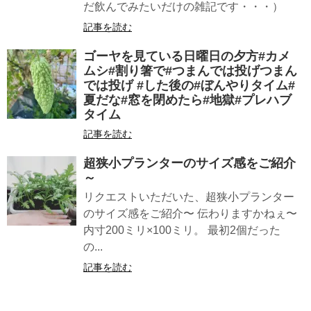
だ飲んでみたいだけの雑記です・・・）
記事を読む
ゴーヤを見ている日曜日の夕方#カメ
ムシ#割り箸で#つまんでは投げつまん
では投げ #した後の#ぼんやりタイム#
夏だな#窓を閉めたら#地獄#プレハブ
タイム
記事を読む
超狭小プランターのサイズ感をご紹介
～
リクエストいただいた、超狭小プランター
のサイズ感をご紹介〜 伝わりますかねぇ〜
内寸200ミリ×100ミリ。 最初2個だった
の...
記事を読む