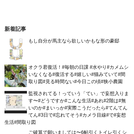
新着記事
もし自分が馬主なら欲しいかもな形の豪邸
オクラ君復活！#毎朝の日課 #水やり#カメムシ
いなくなる#復活する#嬉しい#猫みていて#間
取り図#見る時間ない#今日この頃#狭小農園
監視されてる！っていう「てい」で妄想入りま
す〜#どうですか#こんな生活#あれ#2階は#無
いのか#まいっか#実際こうだったら#てんてん
てん#3日で#忘れてそう#カメラ目線#で#妄想
生活#間取り図
ご破算で願いましては〜6帖引くトイレ引くシ