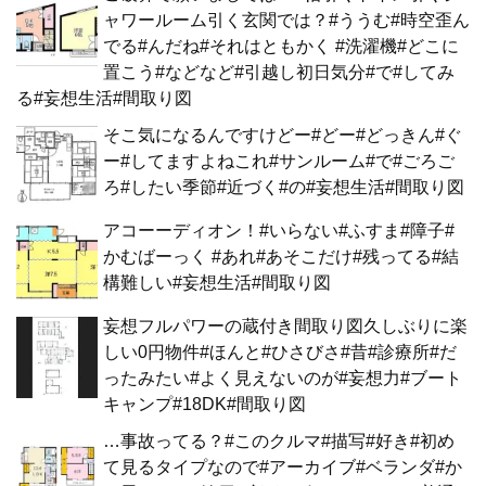
ャワールーム引く玄関では？#ううむ#時空歪ん
でる#んだね#それはともかく #洗濯機#どこに
置こう#などなど#引越し初日気分#で#してみ
る#妄想生活#間取り図
そこ気になるんですけどー#どー#どっきん#ぐ
ー#してますよねこれ#サンルーム#で#ごろご
ろ#したい季節#近づく#の#妄想生活#間取り図
アコーーディオン！#いらない#ふすま#障子#
かむばーっく #あれ#あそこだけ#残ってる#結
構難しい#妄想生活#間取り図
妄想フルパワーの蔵付き間取り図久しぶりに楽
しい0円物件#ほんと#ひさびさ#昔#診療所#だ
ったみたい#よく見えないのが#妄想力#ブート
キャンプ#18DK#間取り図
…事故ってる？#このクルマ#描写#好き#初め
て見るタイプなので#アーカイブ#ベランダ#か