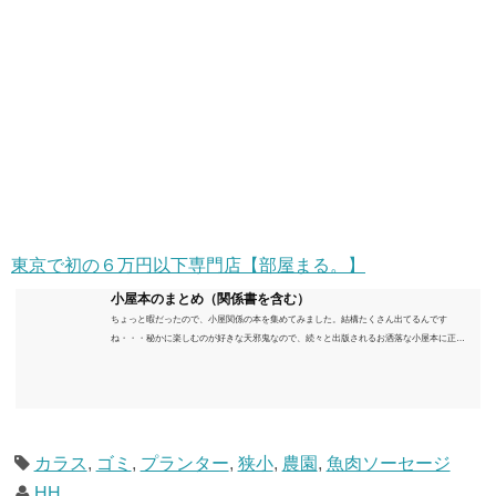
東京で初の６万円以下専門店【部屋まる。】
小屋本のまとめ（関係書を含む）
ちょっと暇だったので、小屋関係の本を集めてみました。結構たくさん出てるんです
ね・・・秘かに楽しむのが好きな天邪鬼なので、続々と出版されるお洒落な小屋本に正直
うんざりしていますが、日々の読書＆数年後すっかりブームが去ったころにゆっくりと楽
しむためのメモです。発行年順に並べてみました。こうしてみると結構面白いですね～※
★印は読書済。★の数はおすすめ度合い（MAX★★★）※2018.6.25現在（随時更新/漏れが
あれば教えていただけると嬉しいです）ムック～発行年順小屋ライフ 小屋を活用した素敵
なライフスタイルムック: 63...
カラス
,
ゴミ
,
プランター
,
狭小
,
農園
,
魚肉ソーセージ
HH