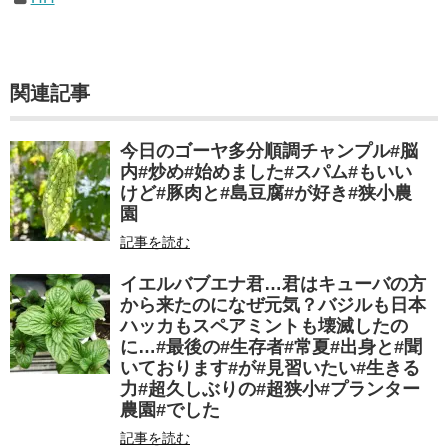
関連記事
今日のゴーヤ多分順調チャンプル#脳
内#炒め#始めました#スパム#もいい
けど#豚肉と#島豆腐#が好き#狭小農
園
記事を読む
イエルバブエナ君…君はキューバの方
から来たのになぜ元気？バジルも日本
ハッカもスペアミントも壊滅したの
に…#最後の#生存者#常夏#出身と#聞
いております#が#見習いたい#生きる
力#超久しぶりの#超狭小#プランター
農園#でした
記事を読む