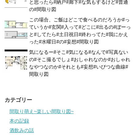
と思ったら#納戸#廊下#な気もするけど#普通
の#間取り図
この場合、ご飯はどこで食べるのだろうか#っ
ていうか#玄関#入って#どこに#出るの#ぼーっ
と#してたら#土日祝日#終わってた#我にかえ
った#水曜日#の#妄想#間取り図
気になるー#そこ#気になる#なんで#写真ない
の#そこ撮るでしょ#おしゃれなのか#おしゃれ
なやつなのか#それとも#妄想#いびつな曲線#
間取り図
カテゴリー
間取り萌え~楽しい間取り図~
本の記録
酒飲みの話