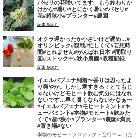
パセリの花咲いてます。もう終わりか
けかな#暑い#とにかく暑い#パセリ#
花#超狭小#プランター#農園
記事を読む
オクラ遅かったか︎小さいけど硬め…#
オリンピック#観戦#忙しくて#妄想時
間#とれません#がんばれ日本 #間取り
図#ストック中#狭小農園#収穫記録
記事を読む
イエルバブエナ到着〜香りは思ったよ
り爽やか。しかし寒すぎる！とてもじ
ゃないけどモヒート飲む気分にはなれ
ないです…早く暑くならないかなぁ〜
#イエルバブエナ#モヒートミント#キ
ューバミント#本物#モヒート#飲みた
くて#超#狭小#プランター#農園#満員
#置き場#ない
本物のモヒートプロジェクト進行中→ （た