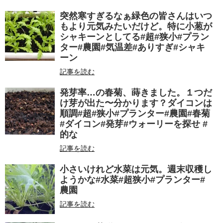
突然寒すぎるなぁ緑色の皆さんはいつ
もより元気みたいだけど。特に小葱が
シャキーンとしてる#超#狭小#プラン
ター#農園#気温差#ありすぎ#シャキ
ーン
記事を読む
発芽率…の春菊、蒔きました。１つだ
け芽が出た〜分かります？ダイコンは
順調#超#狭小#プランター#農園#春菊
#ダイコン#発芽#ウォーリーを探せ #
的な
記事を読む
小さいけれど水菜は元気。週末収穫し
ようかな#水菜#超狭小#プランター#
農園
記事を読む