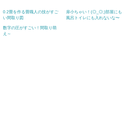
0.2畳を作る畳職人の技がすご
扉小ちゃい！(◎_◎;)部屋にも
い間取り図
風呂トイレにも入れないな〜
数字の圧がすごい！間取り萌
え～