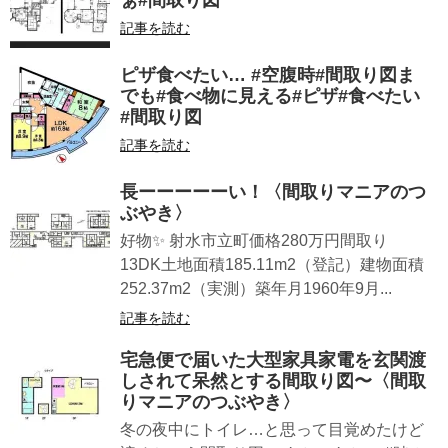
ぁ#間取り図
記事を読む
ピザ食べたい… #空腹時#間取り図ま
でも#食べ物に見える#ピザ#食べたい
#間取り図
記事を読む
長ーーーーーい！〈間取りマニアのつ
ぶやき〉
好物✨ 射水市立町価格280万円間取り
13DK土地面積185.11m2（登記）建物面積
252.37m2（実測）築年月1960年9月...
記事を読む
宅急便で届いた大型家具家電を玄関渡
しされて呆然とする間取り図〜〈間取
りマニアのつぶやき〉
冬の夜中にトイレ…と思って目覚めたけど