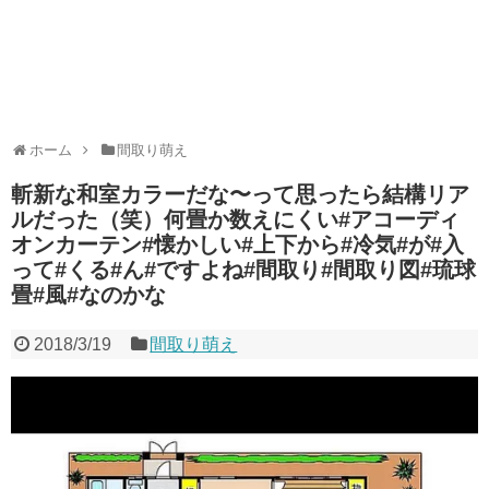
ホーム
間取り萌え
斬新な和室カラーだな〜って思ったら結構リア
ルだった（笑）何畳か数えにくい#アコーディ
オンカーテン#懐かしい#上下から#冷気#が#入
って#くる#ん#ですよね#間取り#間取り図#琉球
畳#風#なのかな
2018/3/19
間取り萌え