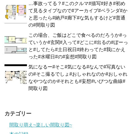
…事故ってる？#このクルマ#描写#好き#初め
て見るタイプなので#アーカイブ#ベランダ#か
と思ったら#納戸#廊下#な気もするけど#普通
の#間取り図
この場合、ご飯はどこで食べるのだろうか#っ
ていうか#玄関#入って#どこに#出るの#ぼーっ
と#してたら#土日祝日#終わってた#我にかえ
った#水曜日#の#妄想#間取り図
気になるー#そこ#気になる#なんで#写真ない
の#そこ撮るでしょ#おしゃれなのか#おしゃれ
なやつなのか#それとも#妄想#いびつな曲線#
間取り図
カテゴリー
間取り萌え~楽しい間取り図~