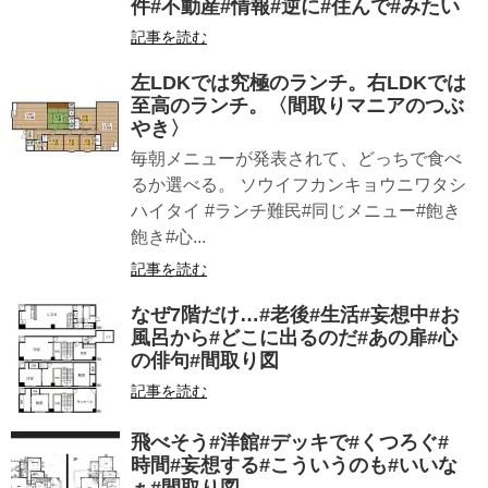
件#不動産#情報#逆に#住んで#みたい
記事を読む
左LDKでは究極のランチ。右LDKでは
至高のランチ。〈間取りマニアのつぶ
やき〉
毎朝メニューが発表されて、どっちで食べ
るか選べる。 ソウイフカンキョウニワタシ
ハイタイ #ランチ難民#同じメニュー#飽き
飽き#心...
記事を読む
なぜ7階だけ…#老後#生活#妄想中#お
風呂から#どこに出るのだ#あの扉#心
の俳句#間取り図
記事を読む
飛べそう️#洋館#デッキで#くつろぐ#
時間#妄想する#こういうのも#いいな