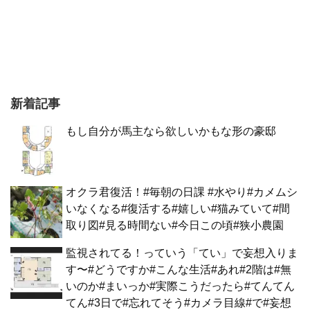
新着記事
もし自分が馬主なら欲しいかもな形の豪邸
オクラ君復活！#毎朝の日課 #水やり#カメムシ
いなくなる#復活する#嬉しい#猫みていて#間
取り図#見る時間ない#今日この頃#狭小農園
監視されてる！っていう「てい」で妄想入りま
す〜#どうですか#こんな生活#あれ#2階は#無
いのか#まいっか#実際こうだったら#てんてん
てん#3日で#忘れてそう#カメラ目線#で#妄想