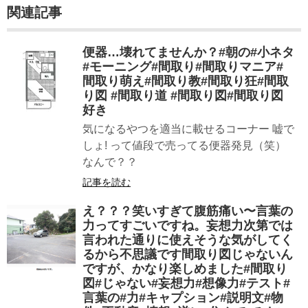
関連記事
便器…壊れてませんか？#朝の#小ネタ
#モーニング#間取り#間取りマニア#
間取り萌え#間取り教#間取り狂#間取
り図 #間取り道 #間取り図#間取り図
好き
気になるやつを適当に載せるコーナー 嘘で
しょ! って値段で売ってる便器発見（笑）
なんで？？
記事を読む
え？？？笑いすぎて腹筋痛い〜言葉の
力ってすごいですね。妄想力次第では
言われた通りに使えそうな気がしてく
るから不思議です間取り図じゃないん
ですが、かなり楽しめました#間取り
図#じゃない#妄想力#想像力#テスト#
言葉の#力#キャプション#説明文#物