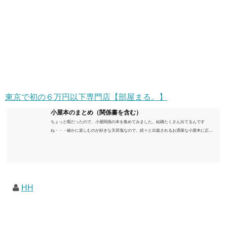
東京で初の６万円以下専門店【部屋まる。】
小屋本のまとめ（関係書を含む）
ちょっと暇だったので、小屋関係の本を集めてみました。結構たくさん出てるんです
ね・・・秘かに楽しむのが好きな天邪鬼なので、続々と出版されるお洒落な小屋本に正直
うんざりしていますが、日々の読書＆数年後すっかりブームが去ったころにゆっくりと楽
しむためのメモです。発行年順に並べてみました。こうしてみると結構面白いですね～※
★印は読書済。★の数はおすすめ度合い（MAX★★★）※2018.6.25現在（随時更新/漏れが
あれば教えていただけると嬉しいです）ムック～発行年順小屋ライフ 小屋を活用した素敵
なライフスタイルムック: 63...
HH