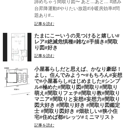
諦めちゃう間取り図〜 あと…あと… #踏み
台昇降運動#やりたい放題#冷暖房効率#問
題あり#...
記事を読む
たまにこーいうの見つけると嬉しい#
レア#絶滅危惧種#雑な#手描き#間取
り図#好き
記事を読む
小屋暮らしだと思えば、かなり豪邸！
よし。住んでみよう〜#もちろん#妄想
で#小屋暮らし#はじめました#シンプ
ル#極めた#間取り図#間取り#間取り
萌え#間取りフェチ#間取り教#間取り
マニア#間取りと妄想#妄想力#間取り
図大好き #間取り好き #間取り図鑑定
士 #間取り図好き #畑欲しい#狭小住
宅#住めば都#レッツ#ミニマリスト
記事を読む