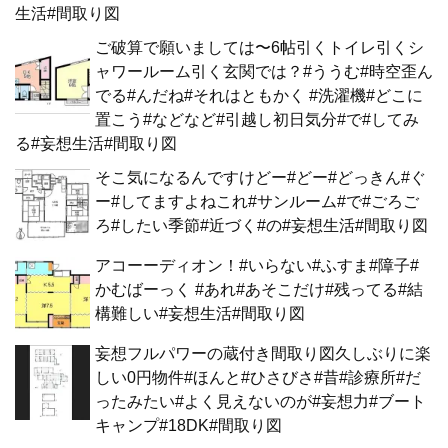
生活#間取り図
ご破算で願いましては〜6帖引くトイレ引くシ
ャワールーム引く玄関では？#ううむ#時空歪ん
でる#んだね#それはともかく #洗濯機#どこに
置こう#などなど#引越し初日気分#で#してみ
る#妄想生活#間取り図
そこ気になるんですけどー#どー#どっきん#ぐ
ー#してますよねこれ#サンルーム#で#ごろご
ろ#したい季節#近づく#の#妄想生活#間取り図
アコーーディオン！#いらない#ふすま#障子#
かむばーっく #あれ#あそこだけ#残ってる#結
構難しい#妄想生活#間取り図
妄想フルパワーの蔵付き間取り図久しぶりに楽
しい0円物件#ほんと#ひさびさ#昔#診療所#だ
ったみたい#よく見えないのが#妄想力#ブート
キャンプ#18DK#間取り図