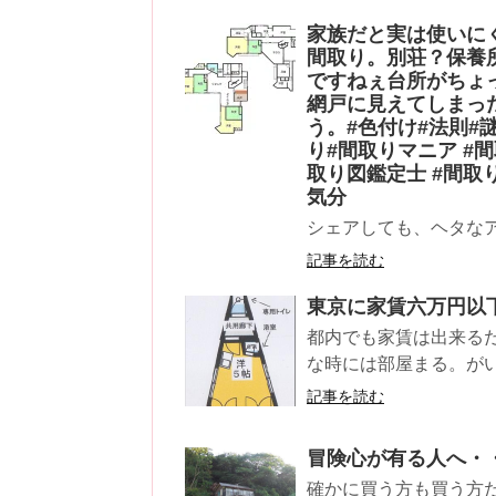
家族だと実は使いにく
間取り。別荘？保養
ですねぇ台所がちょ
網戸に見えてしまっ
う。#色付け#法則#謎
り#間取りマニア #
取り図鑑定士 #間取
気分
シェアしても、ヘタな
記事を読む
東京に家賃六万円以
都内でも家賃は出来る
な時には部屋まる。がい
記事を読む
冒険心が有る人へ・
確かに買う方も買う方だ