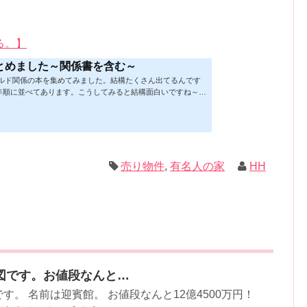
る。】
とめました～関係書を含む～
ビルド関係の本を集めてみました。結構たくさん出てるんです
年順に並べてあります。こうしてみると結構面白いですね～※
★の数はおすすめ度合い（MAX★★★）※2019.2.6更新（随
があれば教えていただけると嬉しいです）ムック&電子ブック～
！小屋作り 50万円でできる！？セルフビルド顛末記 Kindle
 Kindle版紙の本の長さ： 211 ページ出版社: 山と溪谷社 (2
トラック生活 2019 Vol.01 (CHIKYU-MARU MOOK 別冊夢の丸太
ク: 111...
売り物件
,
有名人の家
HH
図です。お値段なんと…
す。 名前は迎賓館。 お値段なんと12億4500万円！