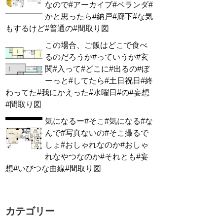
なので#アーカイブ#ベランダ#
かと思ったら#納戸#廊下#な気
もするけど#普通の#間取り図
この場合、ご飯はどこで食べ
るのだろうか#っていうか#玄
関#入って#どこに#出るの#ぼ
ーっと#してたら#土日祝日#終
わってた#我にかえった#水曜日#の#妄想
#間取り図
気になるー#そこ#気になる#な
んで#写真ないの#そこ撮るで
しょ#おしゃれなのか#おしゃ
れなやつなのか#それとも#妄
想#いびつな曲線#間取り図
カテゴリー