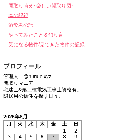
間取り萌え~楽しい間取り図~
本の記録
酒飲みの話
やってみたこと＆独り言
気になる物件/見てきた物件の記録
プロフィール
管理人：@huruie.xyz
間取りマニア
宅建士&第二種電気工事士資格有。
隠居用の物件を探す日々。
2026年8月
月
火
水
木
金
土
日
1
2
3
4
5
6
7
8
9