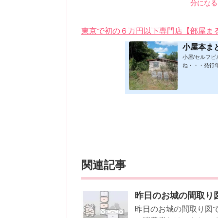
分になる
東京で初の６万円以下専門店【部屋ま
小屋本ま
小屋/セルフ
ね・・・発行
★印は読書済。
時更新/漏れ
発行年順笑って
版フォーマット：
019/1/17)軽
小屋に暮らす)ムッ
関連記事
昨日のお城の間取り
昨日のお城の間取り図で