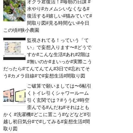
オクラ君復活！#毎朝の日課 #
水やり#カメムシいなくなる#
復活する#嬉しい#猫みていて#
間取り図#見る時間ない#今日
この頃#狭小農園
監視されてる！っていう「て
い」で妄想入ります〜#どうで
すか#こんな生活#あれ#2階は
#無いのか#まいっか#実際こう
だったら#てんてんてん#3日で#忘れてそ
う#カメラ目線#で#妄想生活#間取り図
ご破算で願いましては〜6帖引
くトイレ引くシャワールーム
引く玄関では？#ううむ#時空
歪んでる#んだね#それはとも
かく #洗濯機#どこに置こう#などなど#引
越し初日気分#で#してみる#妄想生活#間
取り図