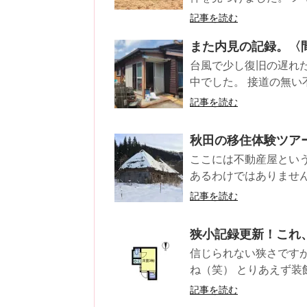
記事を読む
また内見の記録。〈
台風で少し復旧の遅れ
中でした。 接道の無い不
記事を読む
秋田の移住体験ツアー
ここには不動産屋とい
あるわけではありませんし
記事を読む
狭小記録更新！これ
信じられない狭さです
ね（笑） とりあえず装
記事を読む