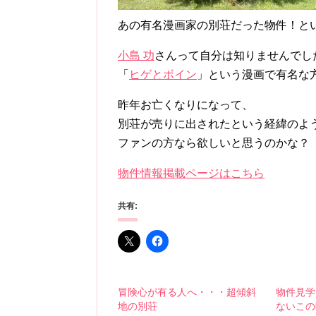
あの有名漫画家の別荘だった物件！と
小島 功
さんって自分は知りませんでし
「
ヒゲとボイン
」という漫画で有名な
昨年お亡くなりになって、
別荘が売りに出されたという経緯のよ
ファンの方なら欲しいと思うのかな？
物件情報掲載ページはこちら
共有:
冒険心が有る人へ・・・超傾斜
物件見学
地の別荘
ないこの