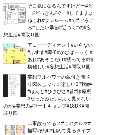
そこ気になるんですけどー#ど
ー#どっきん#ぐー#してますよ
ねこれ#サンルーム#で#ごろご
ろ#したい季節#近づく#の#妄
想生活#間取り図
アコーーディオン！#いらない
#ふすま#障子#かむばーっく #
あれ#あそこだけ#残ってる#結
構難しい#妄想生活#間取り図
妄想フルパワーの蔵付き間取
り図久しぶりに楽しい0円物件
#ほんと#ひさびさ#昔#診療所
#だったみたい#よく見えない
のが#妄想力#ブートキャンプ#18DK#間
取り図
…事故ってる？#このクルマ#
描写#好き#初めて見るタイプ