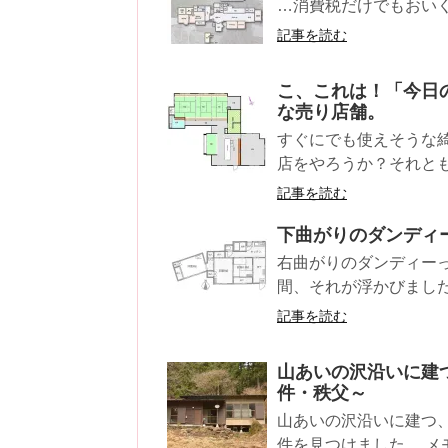
…消費税だけでもおいくら
記事を読む
こ、これは！「今日の
な売り店舗。
すぐにでも使えそうな
店をやろうか？それとも
記事を読む
下曲がりのダンディ
右曲がりのダンディー
間、それが浮かびました（
記事を読む
山あいの沢沿いに建
件・秩父～
山あいの沢沿いに建つ
件を見つけました。 メモ