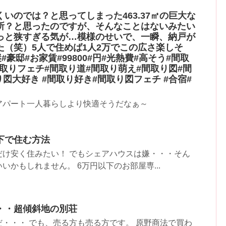
いのでは？と思ってしまった463.37㎡の巨大な
所？と思ったのですが、そんなことはないみたい
っと狭すぎる気が…模様のせいで、一瞬、納戸が
た（笑）5人で住めば1人2万でこの広さ楽しそ
#豪邸#お家賃#99800#円#光熱費#高そう#間取
間取りフェチ#間取り道#間取り萌え#間取り図#間
り図大好き #間取り好き#間取り図フェチ #合宿#
アパート一人暮らしより快適そうだなぁ～
下で住む方法
だけ安く住みたい！ でもシェアハウスは嫌・・・そん
いかもしれません。 6万円以下のお部屋専...
・・超傾斜地の別荘
・・・ でも、売る方も売る方です。 原野商法で買わ