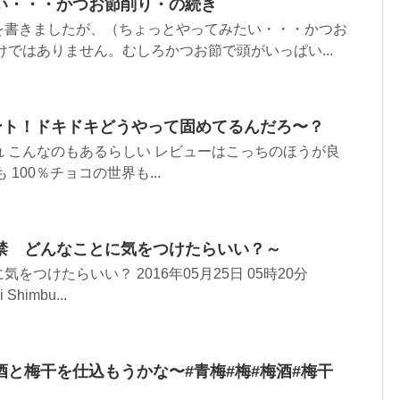
い・・・かつお節削り・の続き
を書きましたが、（ちょっとやってみたい・・・かつお
けではありません。むしろかつお節で頭がいっぱい...
セント！ドキドキどうやって固めてるんだろ〜？
 こんなのもあるらしい レビューはこっちのほうが良
100％チョコの世界も...
禁 どんなことに気をつけたらいい？～
をつけたらいい？ 2016年05月25日 05時20分
i Shimbu...
と梅干を仕込もうかな〜#青梅#梅#梅酒#梅干