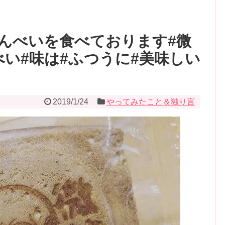
んべいを食べております#微
んべい#味は#ふつうに#美味しい
2019/1/24
やってみたこと＆独り言