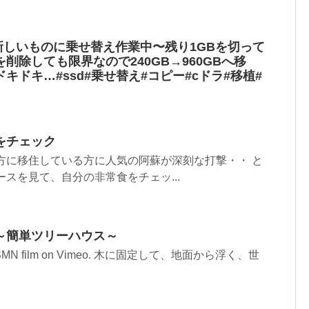
新しいものに乗せ替え作業中〜残り1GBを切って
削除しても限界なので240GB→960GBへ移
キドキ…#ssd#乗せ替え#コピー#cドラ#移植#
をチェック
方に移住している方に人気の阿蘇が深刻な打撃・・ と
ースを見て、自分の非常食をチェッ...
～簡単ツリーハウス～
from SMN film on Vimeo. 木に固定して、地面から浮く、世