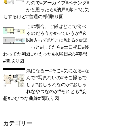
なので#アーカイブ#ベランダ#
かと思ったら#納戸#廊下#な気
もするけど#普通の#間取り図
この場合、ご飯はどこで食べ
るのだろうか#っていうか#玄
関#入って#どこに#出るの#ぼ
ーっと#してたら#土日祝日#終
わってた#我にかえった#水曜日#の#妄想
#間取り図
気になるー#そこ#気になる#な
んで#写真ないの#そこ撮るで
しょ#おしゃれなのか#おしゃ
れなやつなのか#それとも#妄
想#いびつな曲線#間取り図
カテゴリー