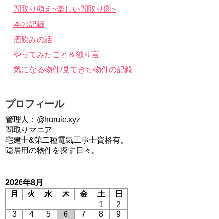
間取り萌え~楽しい間取り図~
本の記録
酒飲みの話
やってみたこと＆独り言
気になる物件/見てきた物件の記録
プロフィール
管理人：@huruie.xyz
間取りマニア
宅建士&第二種電気工事士資格有。
隠居用の物件を探す日々。
2026年8月
月
火
水
木
金
土
日
1
2
3
4
5
6
7
8
9