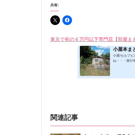
共有:
東京で初の６万円以下専門店【部屋ま
小屋本ま
小屋/セルフ
ね・・・発行
★印は読書済。
時更新/漏れ
発行年順笑って
版フォーマット：
019/1/17)軽
小屋に暮らす)ムッ
関連記事