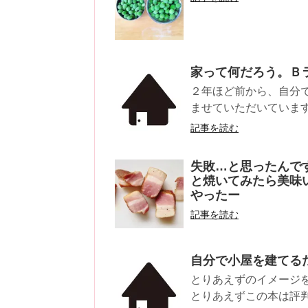
家って何だろう。Ｂ
２年ほど前から、自分
ませていただいています
記事を読む
失敗…と思ったんで
と焼いてみたら美味い
やったー
記事を読む
自分で小屋を建てる
とりあえずのイメージ
とりあえずこの本は評判