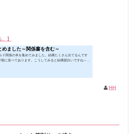
る。】
とめました～関係書を含む～
ビルド関係の本を集めてみました。結構たくさん出てるんです
年順に並べてあります。こうしてみると結構面白いですね～※
★の数はおすすめ度合い（MAX★★★）※2019.2.6更新（随
があれば教えていただけると嬉しいです）ムック&電子ブック～
！小屋作り 50万円でできる！？セルフビルド顛末記 Kindle
 Kindle版紙の本の長さ： 211 ページ出版社: 山と溪谷社 (2
トラック生活 2019 Vol.01 (CHIKYU-MARU MOOK 別冊夢の丸太
HH
ク: 111...