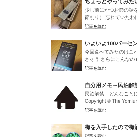
ちょっとやってみた
少し前にかつお節の話
節削り） 忘れていたわ
記事を読む
いよいよ100パー
今回食べてみたのはこれ
さそう さらにこんなのも 
記事を読む
自分用メモ～民泊解
民泊解禁 どんなことに気
Copyright © The Yomiur
記事を読む
梅を入手したので梅酒
記事を読む