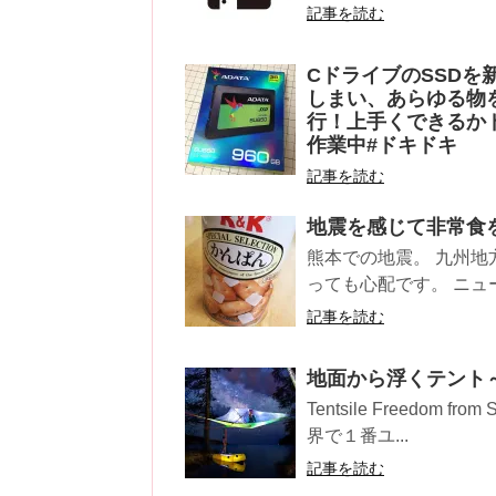
記事を読む
CドライブのSSDを
しまい、あらゆる物を
行！上手くできるかド
作業中#ドキドキ
記事を読む
地震を感じて非常食
熊本での地震。 九州地
っても心配です。 ニュ
記事を読む
地面から浮くテント
Tentsile Freedom 
界で１番ユ...
記事を読む