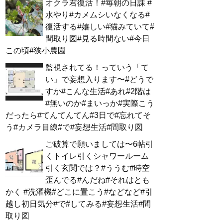
オクラ君復活！#毎朝の日課 #
水やり#カメムシいなくなる#
復活する#嬉しい#猫みていて#
間取り図#見る時間ない#今日
この頃#狭小農園
監視されてる！っていう「て
い」で妄想入ります〜#どうで
すか#こんな生活#あれ#2階は
#無いのか#まいっか#実際こう
だったら#てんてんてん#3日で#忘れてそ
う#カメラ目線#で#妄想生活#間取り図
ご破算で願いましては〜6帖引
くトイレ引くシャワールーム
引く玄関では？#ううむ#時空
歪んでる#んだね#それはとも
かく #洗濯機#どこに置こう#などなど#引
越し初日気分#で#してみる#妄想生活#間
取り図