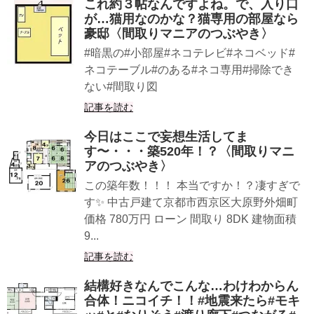
これ約３帖なんですよね。で、入り口
が…猫用なのかな？猫専用の部屋なら
豪邸〈間取りマニアのつぶやき〉
#暗黒の#小部屋#ネコテレビ#ネコベッド#
ネコテーブル#のある#ネコ専用#掃除でき
ない#間取り図
記事を読む
今日はここで妄想生活してま
す〜・・・築520年！？〈間取りマニ
アのつぶやき〉
この築年数！！！ 本当ですか！？凄すぎで
す✨ 中古戸建て京都市西京区大原野外畑町
価格 780万円 ローン 間取り 8DK 建物面積
9...
記事を読む
結構好きなんでこんな…わけわからん
合体！ニコイチ！！#地震来たら#モキ