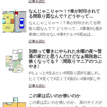
記事を読む
なんじゃこりゃ〜！?車が封印されて
る間取り図︎なんで？どうやって…
なんじゃこりゃ〜！? 車が封印されてる間
取り図︎なんで？ どうやって… #重量#心配#
車検に#出せない#車#クルマ#死ぬほ...
記事を読む
別館って響きにやられた水曜の夜〜普
通の家だと思うんだけどなぁ階段急に
狭くなってる？〈間取りマニアのつぶ
やき〉
#ちょっと#住みたい#間取り図#引越し#し
たくて#安くて#広くて#面白い#家#探し中
記事を読む
この家は広いのか狭いのか
この家は広いのか狭いのか。 扉のサイズが