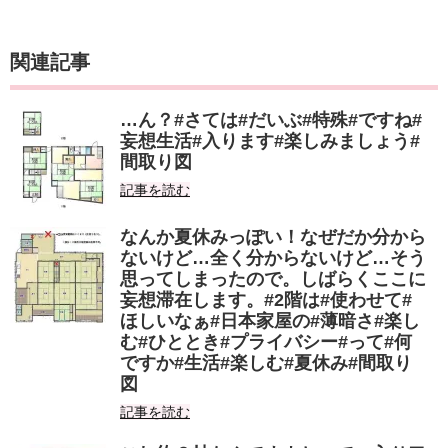
関連記事
…ん？#さては#だいぶ#特殊#ですね#
妄想生活#入ります#楽しみましょう#
間取り図
記事を読む
なんか夏休みっぽい！なぜだか分から
ないけど…全く分からないけど…そう
思ってしまったので。しばらくここに
妄想滞在します。#2階は#使わせて#
ほしいなぁ#日本家屋の#薄暗さ#楽し
む#ひととき#プライバシー#って#何
ですか#生活#楽しむ#夏休み#間取り
図
記事を読む