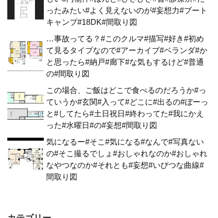
ったみたい#よく見えないのが#妄想力#ブート
キャンプ#18DK#間取り図
…事故ってる？#このクルマ#描写#好き#初め
て見るタイプなので#アーカイブ#ベランダ#か
と思ったら#納戸#廊下#な気もするけど#普通
の#間取り図
この場合、ご飯はどこで食べるのだろうか#っ
ていうか#玄関#入って#どこに#出るの#ぼーっ
と#してたら#土日祝日#終わってた#我にかえ
った#水曜日#の#妄想#間取り図
気になるー#そこ#気になる#なんで#写真ない
の#そこ撮るでしょ#おしゃれなのか#おしゃれ
なやつなのか#それとも#妄想#いびつな曲線#
間取り図