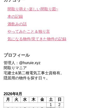
カテゴリー
間取り萌え~楽しい間取り図~
本の記録
酒飲みの話
やってみたこと＆独り言
気になる物件/見てきた物件の記録
プロフィール
管理人：@huruie.xyz
間取りマニア
宅建士&第二種電気工事士資格有。
隠居用の物件を探す日々。
2026年8月
月
火
水
木
金
土
日
1
2