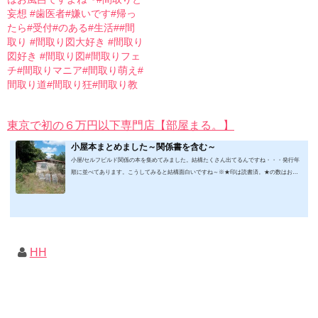
妄想 #歯医者#嫌いです#帰っ
たら#受付#のある#生活##間
取り #間取り図大好き #間取り
図好き #間取り図#間取りフェ
チ#間取りマニア#間取り萌え#
間取り道#間取り狂#間取り教
東京で初の６万円以下専門店【部屋まる。】
小屋本まとめました～関係書を含む～
小屋/セルフビルド関係の本を集めてみました。結構たくさん出てるんですね・・・発行年
順に並べてあります。こうしてみると結構面白いですね～※★印は読書済。★の数はおす
すめ度合い（MAX★★★）※2019.2.6更新（随時更新/漏れがあれば教えていただけると嬉
しいです）ムック&電子ブック～発行年順笑って！小屋作り 50万円でできる！？セルフビ
ルド顛末記 Kindle版フォーマット： Kindle版紙の本の長さ： 211 ページ出版社: 山と溪谷社
(2019/1/17)軽トラック生活 2019 Vol.01 (CHIKYU-MARU MOOK 別冊夢の丸太小屋に暮らす)
ムック: 111...
HH