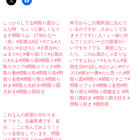
しっかりしてる間取り図がこ
昨日からこの廃民宿に住んで
んな時、ちょっと嬉しくなり
いるのですが…さみしくて泣
ます間取りは…1TWかな〜
きそうです(＞人＜;) 一緒に住
（笑）#部屋は#広々#でも#入
んでください〜どの部屋がい
れない#まぼろし #小窓を#に
いですか？でも…満室になっ
ゅるり#と#通り抜けて#お風呂
たら、このお風呂じゃ足りな
に#入る#間取り図#間取り#間
いですよねぇ？#もちろん#妄
取りマニア#間取りフェチ#間
想生活#の話し#ほどよい#サイ
取り教#間取り狂#間取り道#間
ズの#家が一番#だと思った#間
取り妄想#間取り萌え#間取り
取り図#間取り#間取りマニア#
好き#間取り大好き#間取り図
間取りフェチ#間取り妄想#間
大好き#間取り図好き
取り萌え#間取り図鑑定士 #間
取り図好き #間取り図大好き #
間取り好き #廃民宿
これなんの部屋か分かりま
す？そう。元歯医者です。多
分…ここに住んでみよう！と
いう妄想をしています。問題
はお風呂ですよね〜#間取りと