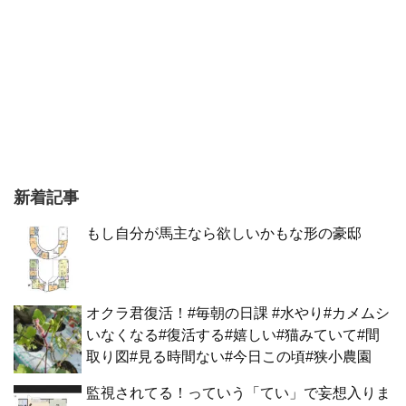
新着記事
もし自分が馬主なら欲しいかもな形の豪邸
オクラ君復活！#毎朝の日課 #水やり#カメムシ
いなくなる#復活する#嬉しい#猫みていて#間
取り図#見る時間ない#今日この頃#狭小農園
監視されてる！っていう「てい」で妄想入りま