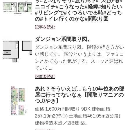
ッ#と#なりそう#渡り廊下#つながる#
ニコイチ#こうなった#経緯#知りたい
#リビングで#くつろいでる時#どっち
の#トイレ行くのかな#間取り図
記事を読む
ダンジョン系間取り図。
ダンジョン系間取り図。 階段の描き方がい
い感じです。 階段というよりは、ファミコ
ンとかであった気がする、スーッと運ばれ
ていく...
記事を読む
あれ？そういえば…もう10年位あの部
屋に行ってないなぁ【間取りマニアの
つぶやき】
価格 1,600万円間取り 9DK 建物面積
257.19m2(壁心) 土地面積461.05m2(公簿)
建物構造木造／2階建 築...