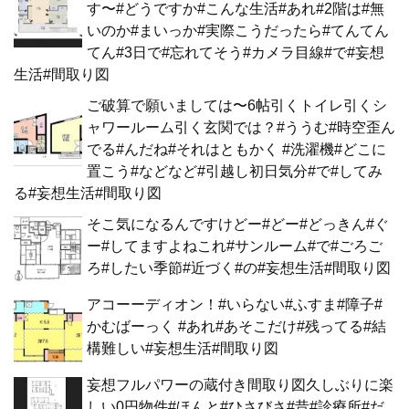
す〜#どうですか#こんな生活#あれ#2階は#無
いのか#まいっか#実際こうだったら#てんてん
てん#3日で#忘れてそう#カメラ目線#で#妄想
生活#間取り図
ご破算で願いましては〜6帖引くトイレ引くシ
ャワールーム引く玄関では？#ううむ#時空歪ん
でる#んだね#それはともかく #洗濯機#どこに
置こう#などなど#引越し初日気分#で#してみ
る#妄想生活#間取り図
そこ気になるんですけどー#どー#どっきん#ぐ
ー#してますよねこれ#サンルーム#で#ごろご
ろ#したい季節#近づく#の#妄想生活#間取り図
アコーーディオン！#いらない#ふすま#障子#
かむばーっく #あれ#あそこだけ#残ってる#結
構難しい#妄想生活#間取り図
妄想フルパワーの蔵付き間取り図久しぶりに楽
しい0円物件#ほんと#ひさびさ#昔#診療所#だ