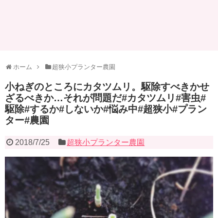
ホーム
超狭小プランター農園
小ねぎのところにカタツムリ。駆除すべきかせ
ざるべきか…それが問題だ#カタツムリ#害虫#
駆除#するか#しないか#悩み中#超狭小#プラン
ター#農園
2018/7/25
超狭小プランター農園