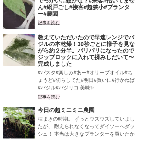
でっかい…蚊かな？#来客#招いてませ
ん#網戸ごし#接客#超狭小#プランタ
ー#農園
記事を読む
教えていただいたので早速レンジでバ
ジルの本乾燥！30秒ごとに様子を見な
がら約２分半。パリパリになったので
ジップロックに入れて揉みしだいて〜
完成しました
#パスタ#楽しみ#あー#オリーブオイル#ち
ょうど#切らしてた#明日#買いに#行かねば
#バジル#バジリコ 美味✨
記事を読む
今日の超ミニミニ農園
種まきの時期。 ずっとウズウズしていまし
たが、 耐えられなくなってダイソーへダッ
シュ！ 本当は大きなプランターを買いたか