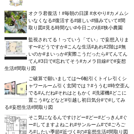
オクラ君復活！#毎朝の日課 #水やり#カメムシ
いなくなる#復活する#嬉しい#猫みていて#間
取り図#見る時間ない#今日この頃#狭小農園
監視されてる！っていう「てい」で妄想入りま
す〜#どうですか#こんな生活#あれ#2階は#無
いのか#まいっか#実際こうだったら#てんてん
てん#3日で#忘れてそう#カメラ目線#で#妄想
生活#間取り図
ご破算で願いましては〜6帖引くトイレ引くシ
ャワールーム引く玄関では？#ううむ#時空歪ん
でる#んだね#それはともかく #洗濯機#どこに
置こう#などなど#引越し初日気分#で#してみ
る#妄想生活#間取り図
そこ気になるんですけどー#どー#どっきん#ぐ
ー#してますよねこれ#サンルーム#で#ごろご
ろ#したい季節#近づく#の#妄想生活#間取り図