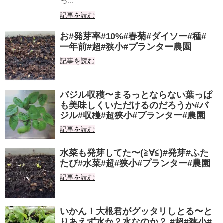
っ...
記事を読む
お#発芽率#10%#春菊#ダイソー#種#
一年前#超#狭小#プランター農園
記事を読む
バジル収穫〜まるっとならない葉っぱ
も美味しくいただけるのだろうか#バ
ジル#収穫#超狭小#プランター#農園
記事を読む
水菜も発芽してた〜(≧∀≦)#発芽#ふた
たび#水菜#超#狭小#プランター#農園
記事を読む
いかん！大根君がグッタリしとる〜と
りあえず水か？水なのか？ #超#狭小#