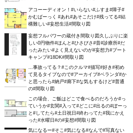
アコーーディオン！#いらない#ふすま#障子#
かむばーっく #あれ#あそこだけ#残ってる#結
構難しい#妄想生活#間取り図
妄想フルパワーの蔵付き間取り図久しぶりに楽
しい0円物件#ほんと#ひさびさ#昔#診療所#だ
ったみたい#よく見えないのが#妄想力#ブート
キャンプ#18DK#間取り図
…事故ってる？#このクルマ#描写#好き#初め
て見るタイプなので#アーカイブ#ベランダ#か
と思ったら#納戸#廊下#な気もするけど#普通
の#間取り図
この場合、ご飯はどこで食べるのだろうか#っ
ていうか#玄関#入って#どこに#出るの#ぼーっ
と#してたら#土日祝日#終わってた#我にかえ
った#水曜日#の#妄想#間取り図
気になるー#そこ#気になる#なんで#写真ない