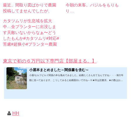
最近、間取り図ばかりで農園
今朝の来客。バジルをもりも
投稿してませんでしたが、
り…
カタツムリが生息域を拡大
中…全プランターに出没しま
す天敵いないからなぁ〜どう
したもんか#カタツムリ#対応#
苦慮#超狭小#プランター農園
東京で初の６万円以下専門店【部屋まる。】
小屋本まとめました～関係書を含む～
小屋/セルフビルド関係の本を集めてみました。結構たくさん出てるんですね・・・発行年
順に並べてあります。こうしてみると結構面白いですね～※★印は読書済。★の数はおす
すめ度合い（MAX★★★）※2019.2.6更新（随時更新/漏れがあれば教えていただけると嬉
しいです）ムック&電子ブック～発行年順笑って！小屋作り 50万円でできる！？セルフビ
ルド顛末記 Kindle版フォーマット： Kindle版紙の本の長さ： 211 ページ出版社: 山と溪谷社
(2019/1/17)軽トラック生活 2019 Vol.01 (CHIKYU-MARU MOOK 別冊夢の丸太小屋に暮らす)
ムック: 111...
HH