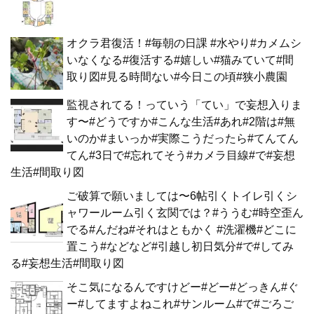
オクラ君復活！#毎朝の日課 #水やり#カメムシ
いなくなる#復活する#嬉しい#猫みていて#間
取り図#見る時間ない#今日この頃#狭小農園
監視されてる！っていう「てい」で妄想入りま
す〜#どうですか#こんな生活#あれ#2階は#無
いのか#まいっか#実際こうだったら#てんてん
てん#3日で#忘れてそう#カメラ目線#で#妄想
生活#間取り図
ご破算で願いましては〜6帖引くトイレ引くシ
ャワールーム引く玄関では？#ううむ#時空歪ん
でる#んだね#それはともかく #洗濯機#どこに
置こう#などなど#引越し初日気分#で#してみ
る#妄想生活#間取り図
そこ気になるんですけどー#どー#どっきん#ぐ
ー#してますよねこれ#サンルーム#で#ごろご