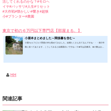
活してくれるのかな？#モロヘ
イヤ#バッサリ#人生#リセット
#大作戦#懐かしい#響き#超狭
小#プランター#農園
東京で初の６万円以下専門店【部屋まる。】
小屋本まとめました～関係書を含む～
小屋/セルフビルド関係の本を集めてみました。結構たくさん出てるんですね・・・発行年
順に並べてあります。こうしてみると結構面白いですね～※★印は読書済。★の数はおす
すめ度合い（MAX★★★）※2019.2.6更新（随時更新/漏れがあれば教えていただけると嬉
しいです）ムック&電子ブック～発行年順笑って！小屋作り 50万円でできる！？セルフビ
ルド顛末記 Kindle版フォーマット： Kindle版紙の本の長さ： 211 ページ出版社: 山と溪谷社
(2019/1/17)軽トラック生活 2019 Vol.01 (CHIKYU-MARU MOOK 別冊夢の丸太小屋に暮らす)
ムック: 111...
HH
関連記事