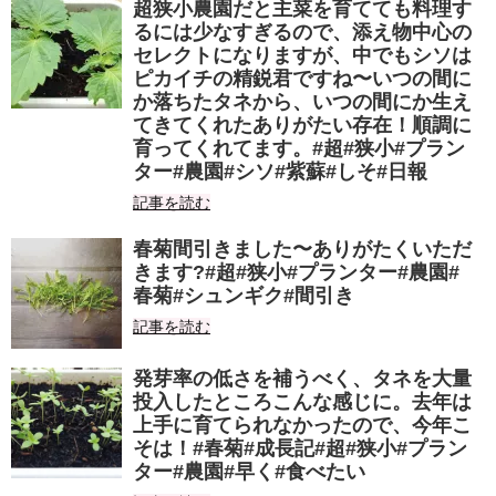
超狭小農園だと主菜を育てても料理す
るには少なすぎるので、添え物中心の
セレクトになりますが、中でもシソは
ピカイチの精鋭君ですね〜いつの間に
か落ちたタネから、いつの間にか生え
てきてくれたありがたい存在！順調に
育ってくれてます。#超#狭小#プラン
ター#農園#シソ#紫蘇#しそ#日報
記事を読む
春菊間引きました〜ありがたくいただ
きます?#超#狭小#プランター#農園#
春菊#シュンギク#間引き
記事を読む
発芽率の低さを補うべく、タネを大量
投入したところこんな感じに。去年は
上手に育てられなかったので、今年こ
そは！#春菊#成長記#超#狭小#プラン
ター#農園#早く#食べたい