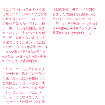
ミニトマト育ってます〜順調
今日の収穫。モロヘイヤ間引
で嬉しい^_^モロヘイヤと水菜
きました大葉は毎日数枚いた
の種まきました。モロヘイヤ
だいているので丸ハゲです
の種って毒あるんですね…種
（笑）#しそ#モロヘイヤ#わけ
子（実）には有害物質が含ま
ぎ#収穫#超狭小#プランター#
れています。人やペットが種
農園#できれば#はげたくない
子（実）を食べないように十
分注意してください。と記載
アリ#ミニトマト#成長中#モロ
ヘイヤ#毒#注意#夏は#糸引き
#おひたし#食べたい#超#狭小
#プランター#農園#日報
モロヘイヤこんな事になりま
した〜昨日、教えていただい
た通り葉っぱに水を掛けよう
と裏側をよく見てみると…小
ちゃいホコリみたいなのがビ
ッシリ︎こいつがハダニか〜
で、今日こうなりました。人
生リセット大作戦〜（笑）復