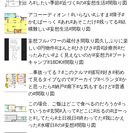
ろ#したい季節#近づく#の#妄想生活#間取り図
アコーーディオン！#いらない#ふすま#障子#
かむばーっく #あれ#あそこだけ#残ってる#結
構難しい#妄想生活#間取り図
妄想フルパワーの蔵付き間取り図久しぶりに楽
しい0円物件#ほんと#ひさびさ#昔#診療所#だ
ったみたい#よく見えないのが#妄想力#ブート
キャンプ#18DK#間取り図
…事故ってる？#このクルマ#描写#好き#初め
て見るタイプなので#アーカイブ#ベランダ#か
と思ったら#納戸#廊下#な気もするけど#普通
の#間取り図
この場合、ご飯はどこで食べるのだろうか#っ
ていうか#玄関#入って#どこに#出るの#ぼーっ
と#してたら#土日祝日#終わってた#我にかえ
った#水曜日#の#妄想#間取り図