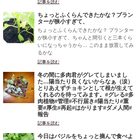
記事を読む
ちょっとふくらんできたかな？プラン
ターが狭小すぎて、
ちょっとふくらんできたかな？ プランター
が狭小すぎて、ちゃんと間引くと三本くら
いになっちゃうから… このまま放置してみ
るかな
記事を読む
冬の間に多肉君がグレてしまいまし
た…陽当たり良くないからなぁ（涙）
とりあえずチョキンとして根が生えて
くれるのを待ってみます。#グレる#多
肉植物#管理#不行届き#陽当たり#重
要#厚生#再起#はかります#ダメ人間#
報告
記事を読む
今日はバジルをちょっと摘んで食べよ