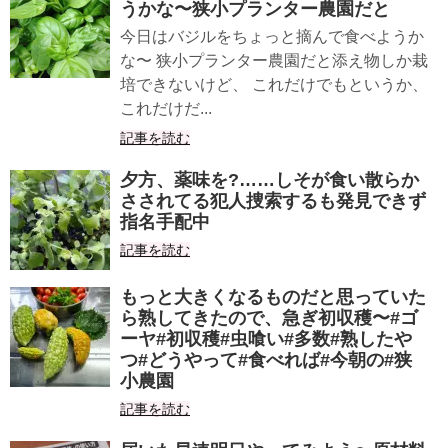
うかな〜狭小プランター農園だと
今日はバジルをちょっと摘んで食べようか
な〜 狭小プランター農園だと添え物しか栽
培できないけど、 これだけでもというか、
これだけだ...
記事を読む
夕方、薬味を?……しそが食い散らか
さされてる犯人捜索するも発見できず
指名手配中
記事を読む
もっと大きくなるものだと思っていた
ら熟してきたので、急ぎ初収穫〜#ゴ
ーヤ#初収穫#虫喰い#多数#熟したや
つ#どうやって#食べれば#今朝の#狭
小農園
記事を読む