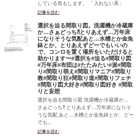
している気もします。 「入れない系」
記事を読む
選択を迫る間取り図。洗濯機か冷蔵庫
か…さぁどっち⁈とりあえず…万年床
になりそうな気配あと…水槽とか金魚
鉢とか、とりあえずどーでもいいの
で、コンロを置く場所をいただけると
助かります〜#選択を#迫る#間取り図
#万年床#布団は#たたみたい#派#間取
り#間取り萌え#間取りマニア#間取り
教#間取り狂#間取り道#間取りフェチ
#間取り図大好き#間取り図好き #間取
りと妄想
選択を迫る間取り図 洗濯機か冷蔵庫か…
さぁどっち⁈ とりあえず…万年床になりそ
うな気配 あと…水槽とか金魚鉢とか、どー
でも...
記事を読む