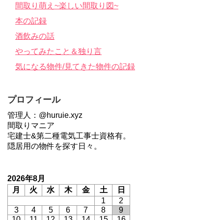
間取り萌え~楽しい間取り図~
本の記録
酒飲みの話
やってみたこと＆独り言
気になる物件/見てきた物件の記録
プロフィール
管理人：@huruie.xyz
間取りマニア
宅建士&第二種電気工事士資格有。
隠居用の物件を探す日々。
2026年8月
月
火
水
木
金
土
日
1
2
3
4
5
6
7
8
9
10
11
12
13
14
15
16