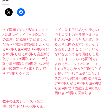
共有:
さて問題です。UBはユニット
トイレはドア閉めない派なの
バスBはベッドじゃあDは？こ
で！ロフトの開放感たまりま
の部屋、冷蔵庫どこに置くん
せんね〜あ。もちろん誰か居
だろ〜#問題#突然#出したくな
るときは閉めますけど。そう
る#間取り図#間取り#間取り好
なると、あそこにトイレいら
き#間取り萌え#間取り妄想#間
ないなぁ〜でも毎回はしご登
取りフェチ#間取りマニア#間
ってトイレってのも面倒です
取り教#間取り狂#間取りみ#間
よねぇ#ユニットバス#ここに
取り図鑑定士 #間取り図大好
しか#置けなかった#感が#とて
き #間取りクイズ
も良い#尖り#フェチ#にも#オ
ススメ#な#間取り#間取りマニ
ア#間取り萌え#間取り道#間取
り図 #間取り図鑑定士 #間取り
図好き #間取り図大好き
数字の圧力シリーズ〜第二
弾。野外トイレの間取り図。