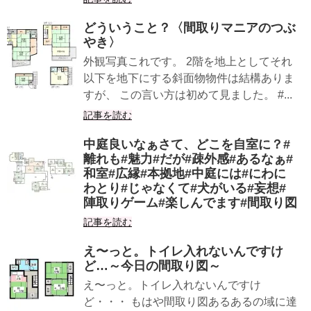
どういうこと？〈間取りマニアのつぶ
やき〉
外観写真これです。 2階を地上としてそれ
以下を地下にする斜面物物件は結構ありま
すが、 この言い方は初めて見ました。 #...
記事を読む
中庭良いなぁさて、どこを自室に？#
離れも#魅力#だが#疎外感#あるなぁ#
和室#広縁#本拠地#中庭には#にわに
わとり#じゃなくて#犬がいる#妄想#
陣取りゲーム#楽しんでます#間取り図
記事を読む
え〜っと。トイレ入れないんですけ
ど…～今日の間取り図～
え〜っと。トイレ入れないんですけ
ど・・・ もはや間取り図あるあるの域に達