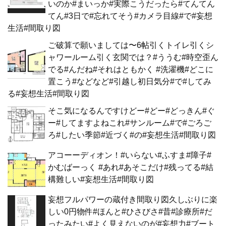
いのか#まいっか#実際こうだったら#てんてん
てん#3日で#忘れてそう#カメラ目線#で#妄想
生活#間取り図
ご破算で願いましては〜6帖引くトイレ引くシ
ャワールーム引く玄関では？#ううむ#時空歪ん
でる#んだね#それはともかく #洗濯機#どこに
置こう#などなど#引越し初日気分#で#してみ
る#妄想生活#間取り図
そこ気になるんですけどー#どー#どっきん#ぐ
ー#してますよねこれ#サンルーム#で#ごろご
ろ#したい季節#近づく#の#妄想生活#間取り図
アコーーディオン！#いらない#ふすま#障子#
かむばーっく #あれ#あそこだけ#残ってる#結
構難しい#妄想生活#間取り図
妄想フルパワーの蔵付き間取り図久しぶりに楽
しい0円物件#ほんと#ひさびさ#昔#診療所#だ
ったみたい#よく見えないのが#妄想力#ブート