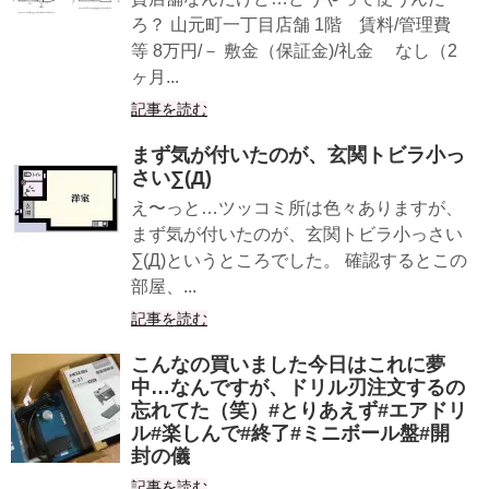
ろ？ 山元町一丁目店舗 1階 賃料/管理費
等 8万円/－ 敷金（保証金)/礼金 なし（2
ヶ月...
記事を読む
まず気が付いたのが、玄関トビラ小っ
さい∑(Д)
え〜っと…ツッコミ所は色々ありますが、
まず気が付いたのが、玄関トビラ小っさい
∑(Д)というところでした。 確認するとこの
部屋、...
記事を読む
こんなの買いました今日はこれに夢
中…なんですが、ドリル刃注文するの
忘れてた（笑）#とりあえず#エアドリ
ル#楽しんで#終了#ミニボール盤#開
封の儀
記事を読む