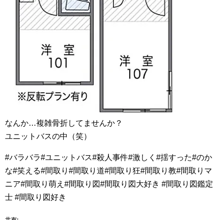
なんか…複雑骨折してませんか？
ユニットバスの中（笑）
#バラバラ#ユニットバス#殺人事件#激しく#揺すった#のか
な#笑える#間取り#間取り道#間取り狂#間取り教#間取りマ
ニア#間取り萌え#間取り図#間取り図大好き #間取り図鑑定
士 #間取り図好き