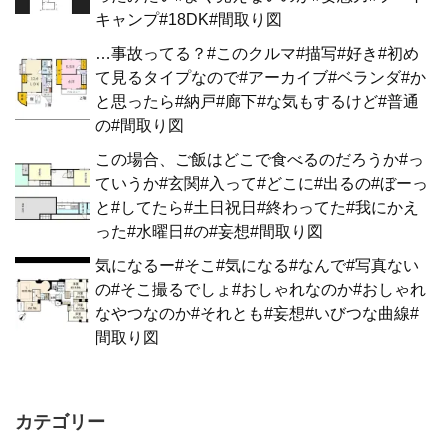
キャンプ#18DK#間取り図
…事故ってる？#このクルマ#描写#好き#初め
て見るタイプなので#アーカイブ#ベランダ#か
と思ったら#納戸#廊下#な気もするけど#普通
の#間取り図
この場合、ご飯はどこで食べるのだろうか#っ
ていうか#玄関#入って#どこに#出るの#ぼーっ
と#してたら#土日祝日#終わってた#我にかえ
った#水曜日#の#妄想#間取り図
気になるー#そこ#気になる#なんで#写真ない
の#そこ撮るでしょ#おしゃれなのか#おしゃれ
なやつなのか#それとも#妄想#いびつな曲線#
間取り図
カテゴリー