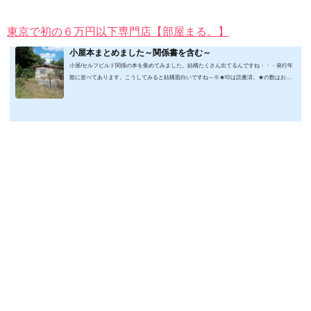
東京で初の６万円以下専門店【部屋まる。】
小屋本まとめました～関係書を含む～
小屋/セルフビルド関係の本を集めてみました。結構たくさん出てるんですね・・・発行年
順に並べてあります。こうしてみると結構面白いですね～※★印は読書済。★の数はおす
すめ度合い（MAX★★★）※2019.2.6更新（随時更新/漏れがあれば教えていただけると嬉
しいです）ムック&電子ブック～発行年順笑って！小屋作り 50万円でできる！？セルフビ
ルド顛末記 Kindle版フォーマット： Kindle版紙の本の長さ： 211 ページ出版社: 山と溪谷社
(2019/1/17)軽トラック生活 2019 Vol.01 (CHIKYU-MARU MOOK 別冊夢の丸太小屋に暮らす)
ムック: 111...