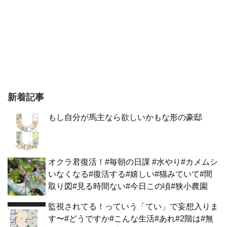
新着記事
もし自分が馬主なら欲しいかもな形の豪邸
オクラ君復活！#毎朝の日課 #水やり#カメムシ
いなくなる#復活する#嬉しい#猫みていて#間
取り図#見る時間ない#今日この頃#狭小農園
監視されてる！っていう「てい」で妄想入りま
す〜#どうですか#こんな生活#あれ#2階は#無