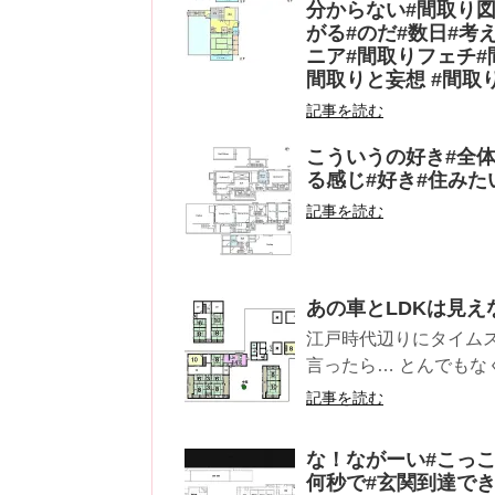
分からない#間取り図
がる#のだ#数日#考
ニア#間取りフェチ#
間取りと妄想 #間取
記事を読む
こういうの好き#全体
る感じ#好き#住みた
記事を読む
あの車とLDKは見
江戸時代辺りにタイム
言ったら… とんでもなく
記事を読む
な！ながーい#こっこ
何秒で#玄関到達で