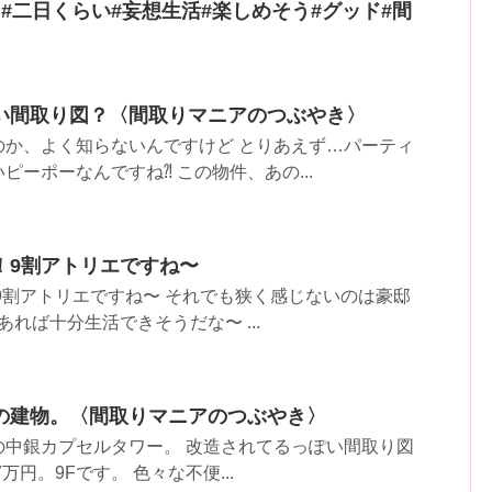
#二日くらい#妄想生活#楽しめそう#グッド#間
い間取り図？〈間取りマニアのつぶやき〉
のか、よく知らないんですけど とりあえず…パーティ
ーポーなんですね⁈ この物件、あの...
！9割アトリエですね〜
9割アトリエですね〜 それでも狭く感じないのは豪邸
あれば十分生活できそうだな〜 ...
の建物。〈間取りマニアのつぶやき〉
の中銀カプセルタワー。 改造されてるっぽい間取り図
万円。9Fです。 色々な不便...