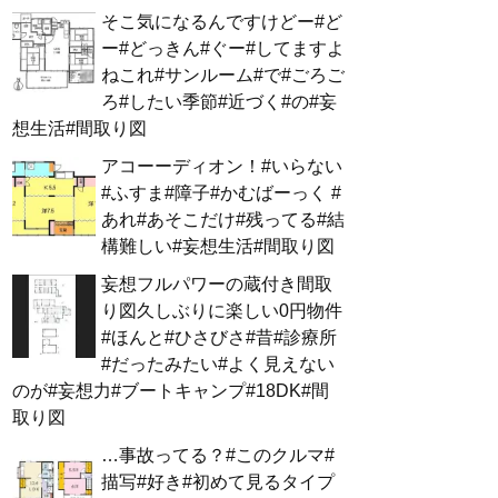
そこ気になるんですけどー#ど
ー#どっきん#ぐー#してますよ
ねこれ#サンルーム#で#ごろご
ろ#したい季節#近づく#の#妄
想生活#間取り図
アコーーディオン！#いらない
#ふすま#障子#かむばーっく #
あれ#あそこだけ#残ってる#結
構難しい#妄想生活#間取り図
妄想フルパワーの蔵付き間取
り図久しぶりに楽しい0円物件
#ほんと#ひさびさ#昔#診療所
#だったみたい#よく見えない
のが#妄想力#ブートキャンプ#18DK#間
取り図
…事故ってる？#このクルマ#
描写#好き#初めて見るタイプ