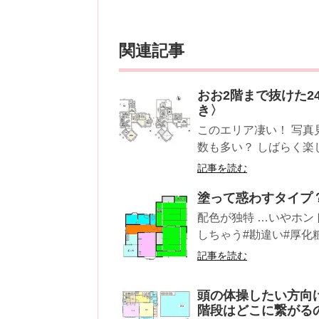
関連記事
おお2階まで抜けた
き〉
このエリア凄い！ 写真
数も多い？ しばらく楽し
記事を読む
塗って惑わすタイプ
配色が独特 …いやホン
しちゃう#勘違い#厚化
記事を読む
頭の体操したい方向
階段はどこに繋がるの