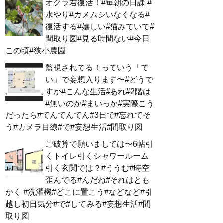
オクラ君復活！#毎朝の日課 #
水やり#カメムシいなくなる#
復活する#嬉しい#猫みていて#
間取り図#見る時間ない#今日
この頃#狭小農園
監視されてる！っていう「て
い」で妄想入ります〜#どうで
すか#こんな生活#あれ#2階は
#無いのか#まいっか#実際こう
だったら#てんてんてん#3日で#忘れてそ
う#カメラ目線#で#妄想生活#間取り図
ご破算で願いましては〜6帖引
くトイレ引くシャワールーム
引く玄関では？#ううむ#時空
歪んでる#んだね#それはとも
かく #洗濯機#どこに置こう#などなど#引
越し初日気分#で#してみる#妄想生活#間
取り図