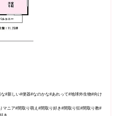
新な#新しい#便器#なのかな#あれって#地球外生物#向け
りマニア#間取り萌え#間取り好き#間取り狂#間取り教#
好き