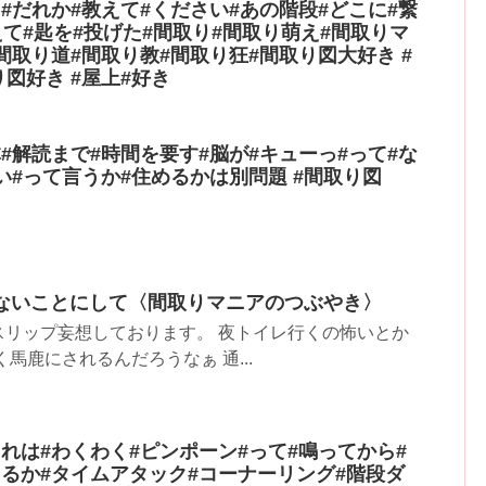
#だれか#教えて#ください#あの階段#どこに#繋
えて#匙を#投げた#間取り#間取り萌え#間取りマ
間取り道#間取り教#間取り狂#間取り図大好き #
り図好き #屋上#好き
#解読まで#時間を要す#脳が#キューっ#って#な
い#って言うか#住めるかは別問題 #間取り図
えないことにして〈間取りマニアのつぶやき〉
スリップ妄想しております。 夜トイレ行くの怖いとか
馬鹿にされるんだろうなぁ 通...
れは#わくわく#ピンポーン#って#鳴ってから#
きるか#タイムアタック#コーナーリング#階段ダ