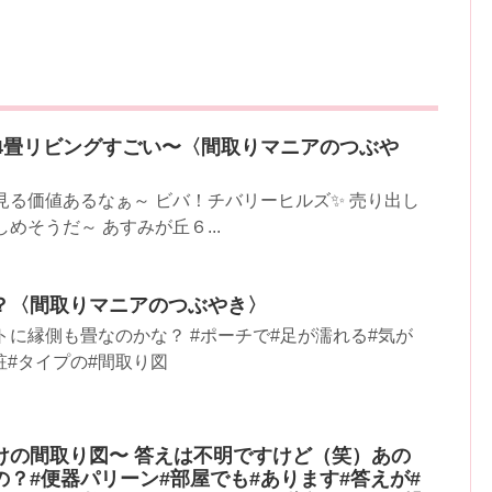
24畳リビングすごい〜〈間取りマニアのつぶや
見る価値あるなぁ～ ビバ！チバリーヒルズ✨ 売り出し
めそうだ～ あすみが丘６...
？〈間取りマニアのつぶやき〉
トに縁側も畳なのかな？ #ポーチで#足が濡れる#気が
粧#タイプの#間取り図
けの間取り図〜 答えは不明ですけど（笑）あの
？#便器パリーン#部屋でも#あります#答えが#