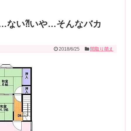
…ない⁈いや…そんなバカ
2018/6/25
間取り萌え