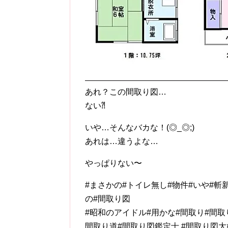
あれ？この間取り図…
ない⁈
いや…そんなバカな！(◎_◎;)
あれは…違うよな…
やっぱりない〜︎
#まさかの#トイレ無し#物件#いや#斬
の#間取り図
#昭和のアイドル#用かな#間取り#間取
間取り道#間取り図鑑定士 #間取り図大