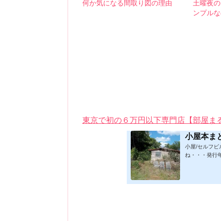
何か気になる間取り図の理由
土曜夜の
ンプルな
東京で初の６万円以下専門店【部屋ま
小屋本ま
小屋/セルフ
ね・・・発行
★印は読書済。
時更新/漏れ
発行年順笑って
版フォーマット：
019/1/17)軽
小屋に暮らす)ムッ