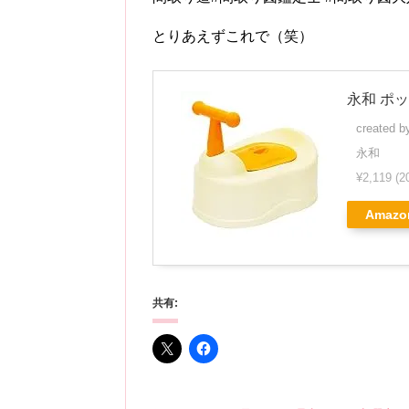
とりあえずこれで（笑）
永和 ポ
created 
永和
¥2,119
(2
Amazo
共有: