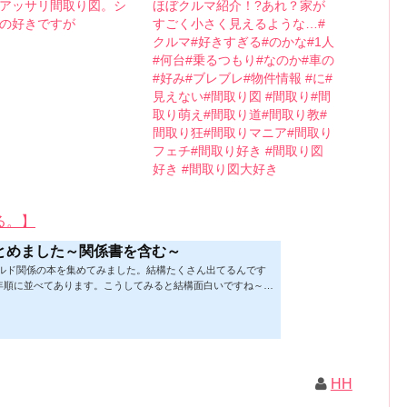
アッサリ間取り図。シ
ほぼクルマ紹介！?あれ？家が
の好きですが
すごく小さく見えるような…#
クルマ#好きすぎる#のかな#1人
#何台#乗るつもり#なのか#車の
#好み#ブレブレ#物件情報 #に#
見えない#間取り図 #間取り#間
取り萌え#間取り道#間取り教#
間取り狂#間取りマニア#間取り
フェチ#間取り好き #間取り図
好き #間取り図大好き
る。】
とめました～関係書を含む～
ビルド関係の本を集めてみました。結構たくさん出てるんです
年順に並べてあります。こうしてみると結構面白いですね～※
★の数はおすすめ度合い（MAX★★★）※2019.2.6更新（随
があれば教えていただけると嬉しいです）ムック&電子ブック～
！小屋作り 50万円でできる！？セルフビルド顛末記 Kindle
 Kindle版紙の本の長さ： 211 ページ出版社: 山と溪谷社 (2
トラック生活 2019 Vol.01 (CHIKYU-MARU MOOK 別冊夢の丸太
ク: 111...
HH