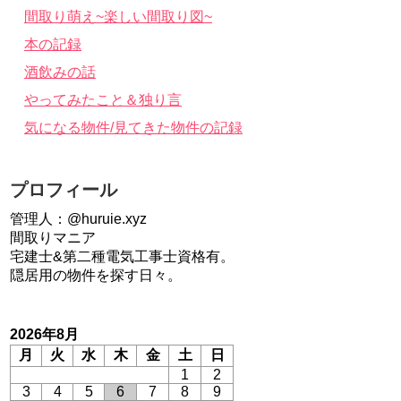
間取り萌え~楽しい間取り図~
本の記録
酒飲みの話
やってみたこと＆独り言
気になる物件/見てきた物件の記録
プロフィール
管理人：@huruie.xyz
間取りマニア
宅建士&第二種電気工事士資格有。
隠居用の物件を探す日々。
2026年8月
月
火
水
木
金
土
日
1
2
3
4
5
6
7
8
9