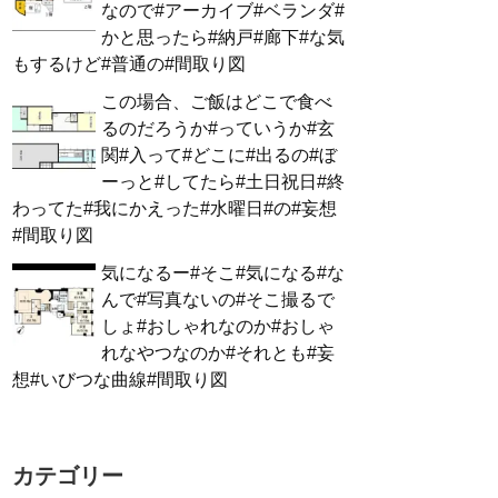
なので#アーカイブ#ベランダ#
かと思ったら#納戸#廊下#な気
もするけど#普通の#間取り図
この場合、ご飯はどこで食べ
るのだろうか#っていうか#玄
関#入って#どこに#出るの#ぼ
ーっと#してたら#土日祝日#終
わってた#我にかえった#水曜日#の#妄想
#間取り図
気になるー#そこ#気になる#な
んで#写真ないの#そこ撮るで
しょ#おしゃれなのか#おしゃ
れなやつなのか#それとも#妄
想#いびつな曲線#間取り図
カテゴリー