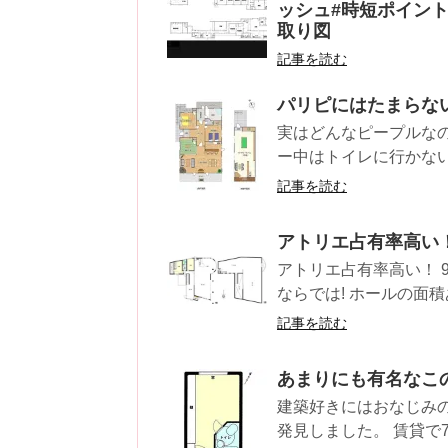
ッシュ#時短ポイント
取り図
記事を読む
パリピにはたまらな
実はどんなピープルな
ー中はトイレに行かないピ
記事を読む
アトリエ占有率高い
アトリエ占有率高い！ 
ならでは! ホールの面積
記事を読む
あまりにも有名なこ
建築好きにはおなじみ
発見しました。 賃貸で7