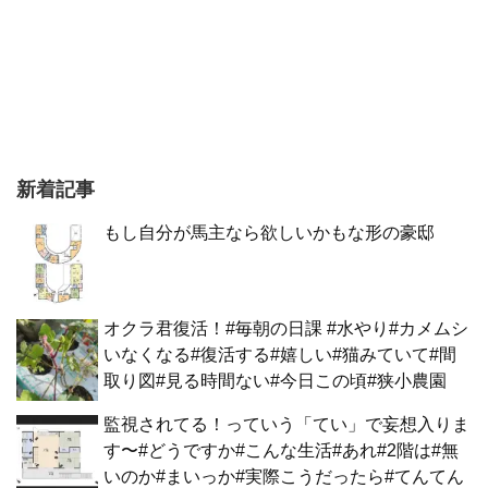
新着記事
もし自分が馬主なら欲しいかもな形の豪邸
オクラ君復活！#毎朝の日課 #水やり#カメムシ
いなくなる#復活する#嬉しい#猫みていて#間
取り図#見る時間ない#今日この頃#狭小農園
監視されてる！っていう「てい」で妄想入りま
す〜#どうですか#こんな生活#あれ#2階は#無
いのか#まいっか#実際こうだったら#てんてん