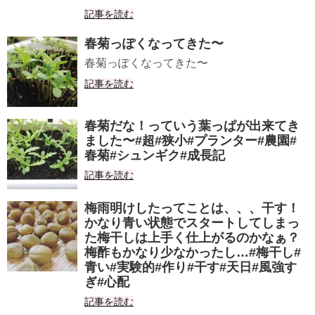
記事を読む
春菊っぽくなってきた〜
春菊っぽくなってきた〜
記事を読む
春菊だな！っていう葉っぱが出来てき
ました〜#超#狭小#プランター#農園#
春菊#シュンギク#成長記
記事を読む
梅雨明けしたってことは、、、干す！
かなり青い状態でスタートしてしまっ
た梅干しは上手く仕上がるのかなぁ？
梅酢もかなり少なかったし…#梅干し#
青い#実験的#作り#干す#天日#風強す
ぎ#心配
記事を読む