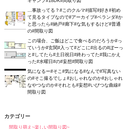
キャンプ#18DK#間取り図
…事故ってる？#このクルマ#描写#好き#初め
て見るタイプなので#アーカイブ#ベランダ#か
と思ったら#納戸#廊下#な気もするけど#普通
の#間取り図
この場合、ご飯はどこで食べるのだろうか#っ
ていうか#玄関#入って#どこに#出るの#ぼーっ
と#してたら#土日祝日#終わってた#我にかえ
った#水曜日#の#妄想#間取り図
気になるー#そこ#気になる#なんで#写真ない
の#そこ撮るでしょ#おしゃれなのか#おしゃれ
なやつなのか#それとも#妄想#いびつな曲線#
間取り図
カテゴリー
間取り萌え~楽しい間取り図~