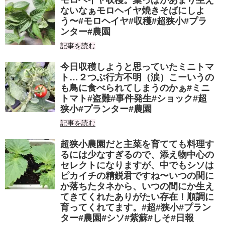
モロヘイヤ収穫。葉っぱがあまり生え
ないなぁモロヘイヤ焼きそばにしよ
う〜#モロヘイヤ#収穫#超狭小#プラ
ンター#農園
記事を読む
今日収穫しようと思っていたミニトマ
ト…２つぶ行方不明（涙）こーいうの
も鳥に食べられてしまうのかぁ#ミニ
トマト#盗難#事件発生#ショック#超
狭小#プランター#農園
記事を読む
超狭小農園だと主菜を育てても料理す
るには少なすぎるので、添え物中心の
セレクトになりますが、中でもシソは
ピカイチの精鋭君ですね〜いつの間に
か落ちたタネから、いつの間にか生え
てきてくれたありがたい存在！順調に
育ってくれてます。#超#狭小#プラン
ター#農園#シソ#紫蘇#しそ#日報