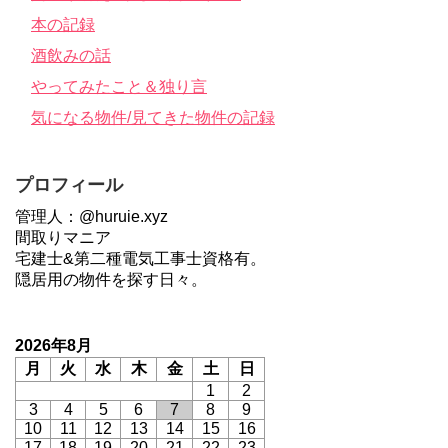
本の記録
酒飲みの話
やってみたこと＆独り言
気になる物件/見てきた物件の記録
プロフィール
管理人：@huruie.xyz
間取りマニア
宅建士&第二種電気工事士資格有。
隠居用の物件を探す日々。
2026年8月
月
火
水
木
金
土
日
1
2
3
4
5
6
7
8
9
10
11
12
13
14
15
16
17
18
19
20
21
22
23