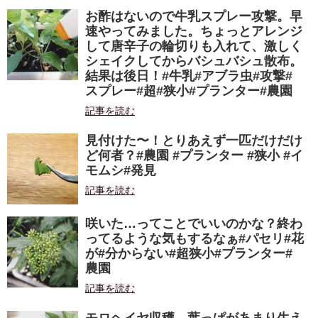
お酢はないので牛乳スプレー攻撃。早
速やってみました。ちょっとアレンジ
して唐辛子の輪切りも入れて、激しく
シェイクしてからバシュバシュ散布。
結果は後日！#牛乳#アブラ虫#攻撃#
スプレー#超#狭小#プランター#農園
記事を読む
見付けた〜！とりあえず一匹だけだけ
ど何者？#農園 #プランター #狭小 #イ
モムシ#発見
記事を読む
咲いた…ってことでいいのかな？終わ
ってるような気もするなぁ#パセリ#花
が#分からない#超狭小#プランター#
農園
記事を読む