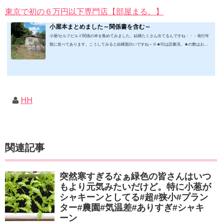
東京で初の６万円以下専門店【部屋まる。】
小屋本まとめました～関係書を含む～
小屋/セルフビルド関係の本を集めてみました。結構たくさん出てるんですね・・・発行年
順に並べてあります。こうしてみると結構面白いですね～※★印は読書済。★の数はおす
すめ度合い（MAX★★★）※2019.2.6更新（随時更新/漏れがあれば教えていただけると嬉
しいです）ムック&電子ブック～発行年順笑って！小屋作り 50万円でできる！？セルフビ
ルド顛末記 Kindle版フォーマット： Kindle版紙の本の長さ： 211 ページ出版社: 山と溪谷社
(2019/1/17)軽トラック生活 2019 Vol.01 (CHIKYU-MARU MOOK 別冊夢の丸太小屋に暮らす)
ムック: 111...
HH
関連記事
突然寒すぎるなぁ緑色の皆さんはいつ
もより元気みたいだけど。特に小葱が
シャキーンとしてる#超#狭小#プラン
ター#農園#気温差#ありすぎ#シャキ
ーン