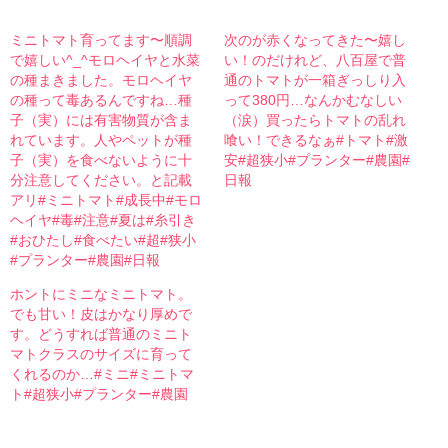
ミニトマト育ってます〜順調
次のが赤くなってきた〜嬉し
で嬉しい^_^モロヘイヤと水菜
い！のだけれど、八百屋で普
の種まきました。モロヘイヤ
通のトマトが一箱ぎっしり入
の種って毒あるんですね…種
って380円…なんかむなしい
子（実）には有害物質が含ま
（涙）買ったらトマトの乱れ
れています。人やペットが種
喰い！できるなぁ#トマト#激
子（実）を食べないように十
安#超狭小#プランター#農園#
分注意してください。と記載
日報
アリ#ミニトマト#成長中#モロ
ヘイヤ#毒#注意#夏は#糸引き
#おひたし#食べたい#超#狭小
#プランター#農園#日報
ホントにミニなミニトマト。
でも甘い！皮はかなり厚めで
す。どうすれば普通のミニト
マトクラスのサイズに育って
くれるのか…#ミニ#ミニトマ
ト#超狭小#プランター#農園