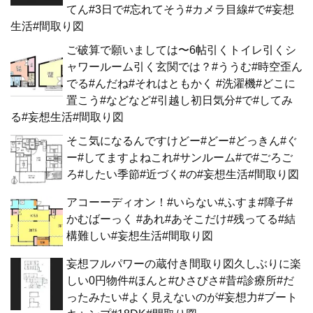
てん#3日で#忘れてそう#カメラ目線#で#妄想
生活#間取り図
ご破算で願いましては〜6帖引くトイレ引くシ
ャワールーム引く玄関では？#ううむ#時空歪ん
でる#んだね#それはともかく #洗濯機#どこに
置こう#などなど#引越し初日気分#で#してみ
る#妄想生活#間取り図
そこ気になるんですけどー#どー#どっきん#ぐ
ー#してますよねこれ#サンルーム#で#ごろご
ろ#したい季節#近づく#の#妄想生活#間取り図
アコーーディオン！#いらない#ふすま#障子#
かむばーっく #あれ#あそこだけ#残ってる#結
構難しい#妄想生活#間取り図
妄想フルパワーの蔵付き間取り図久しぶりに楽
しい0円物件#ほんと#ひさびさ#昔#診療所#だ
ったみたい#よく見えないのが#妄想力#ブート