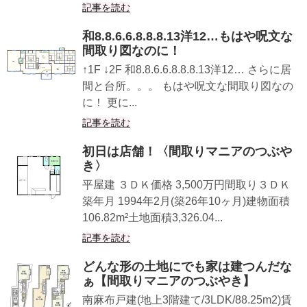
記事を読む
和8.8.6.6.8.8.8.13洋12…もはや呪文な
間取り図なのに！
↑1F ↓2F 和8.8.6.6.8.8.8.13洋12… さらに居
間と台所。。。 もはや呪文な間取り図なの
に！ 更に...
記事を読む
初日は店舗！〈間取りマニアのつぶや
き〉
平屋建 ３ＤＫ価格 3,500万円間取り３ＤＫ
築年月 1994年2月(築26年10ヶ月)建物面積
106.82m²土地面積3,326.04...
記事を読む
どんな形の土地にでも家は建つんだな
ぁ【間取りマニアのつぶやき】
南麻布戸建(地上3階建て/3LDK/88.25m2)賃