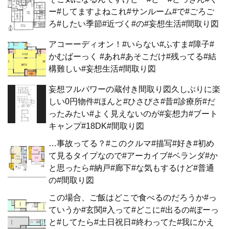
ー#してますよねこれ#サンルーム#で#ごろご
ろ#したい季節#近づく#の#妄想生活#間取り図
アコーーディオン！#いらない#ふすま#障子#
かむばーっく #あれ#あそこだけ#残ってる#結
構難しい#妄想生活#間取り図
妄想フルパワーの蔵付き間取り図久しぶりに楽
しい0円物件#ほんと#ひさびさ#昔#診療所#だ
ったみたい#よく見えないのが#妄想力#ブート
キャンプ#18DK#間取り図
…事故ってる？#このクルマ#描写#好き#初め
て見るタイプなので#アーカイブ#ベランダ#か
と思ったら#納戸#廊下#な気もするけど#普通
の#間取り図
この場合、ご飯はどこで食べるのだろうか#っ
ていうか#玄関#入って#どこに#出るの#ぼーっ
と#してたら#土日祝日#終わってた#我にかえ