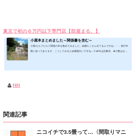
東京で初の６万円以下専門店【部屋まる。】
小屋本まとめました～関係書を含む～
小屋/セルフビルド関係の本を集めてみました。結構たくさん出てるんですね・・・発行年
順に並べてあります。こうしてみると結構面白いですね～※★印は読書済。★の数はおす
すめ度合い（MAX★★★）※2019.2.6更新（随時更新/漏れがあれば教えていただけると嬉
しいです）ムック&電子ブック～発行年順笑って！小屋作り 50万円でできる！？セルフビ
ルド顛末記 Kindle版フォーマット： Kindle版紙の本の長さ： 211 ページ出版社: 山と溪谷社
(2019/1/17)軽トラック生活 2019 Vol.01 (CHIKYU-MARU MOOK 別冊夢の丸太小屋に暮らす)
ムック: 111...
HH
関連記事
ニコイチで3.5畳って…〈間取りマニ