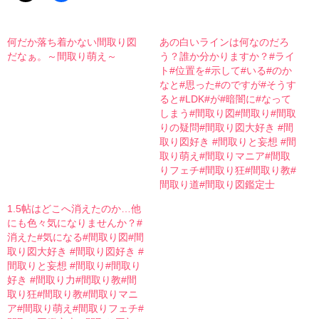
何だか落ち着かない間取り図
あの白いラインは何なのだろ
だなぁ。～間取り萌え～
う？誰か分かりますか？#ライ
ト#位置を#示して#いる#のか
なと#思った#のですが#そうす
ると#LDK#が#暗闇に#なって
しまう#間取り図#間取り#間取
りの疑問#間取り図大好き #間
取り図好き #間取りと妄想 #間
取り萌え#間取りマニア#間取
りフェチ#間取り狂#間取り教#
間取り道#間取り図鑑定士
1.5帖はどこへ消えたのか…他
にも色々気になりませんか？#
消えた#気になる#間取り図#間
取り図大好き #間取り図好き #
間取りと妄想 #間取り#間取り
好き #間取り力#間取り教#間
取り狂#間取り教#間取りマニ
ア#間取り萌え#間取りフェチ#