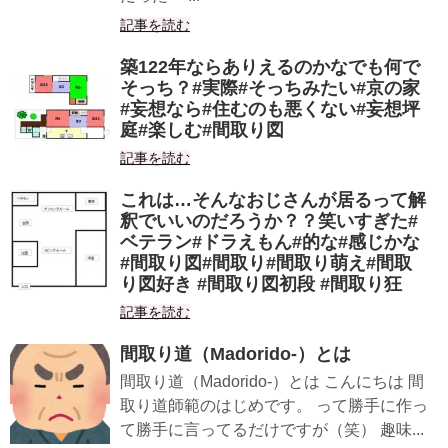
記事を読む
築122年ならありえるのかな️でも何で
そっち？#実際#そっちみたい#京の家
#妄想なら#住むのも悪くない#妄想坪
庭#楽しむ#間取り図
記事を読む
これは…そんなおじさんが居るって解
釈でいいのだろうか？？笑いすぎた#
ベテラン#ドラえもん#的な#感じかな
#間取り図#間取り#間取り萌え#間取
り図好き #間取り図初段 #間取り狂
記事を読む
間取り道（Madorido-）とは
間取り道（Madorido-）とは こんにちは 間
取り道師範のはじめです。 って勝手に作っ
て勝手に言ってるだけですが（笑） 趣味...