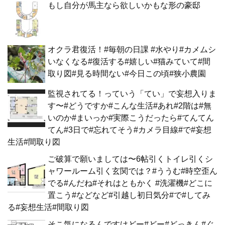
もし自分が馬主なら欲しいかもな形の豪邸
オクラ君復活！#毎朝の日課 #水やり#カメムシ
いなくなる#復活する#嬉しい#猫みていて#間
取り図#見る時間ない#今日この頃#狭小農園
監視されてる！っていう「てい」で妄想入りま
す〜#どうですか#こんな生活#あれ#2階は#無
いのか#まいっか#実際こうだったら#てんてん
てん#3日で#忘れてそう#カメラ目線#で#妄想
生活#間取り図
ご破算で願いましては〜6帖引くトイレ引くシ
ャワールーム引く玄関では？#ううむ#時空歪ん
でる#んだね#それはともかく #洗濯機#どこに
置こう#などなど#引越し初日気分#で#してみ
る#妄想生活#間取り図
そこ気になるんですけどー#どー#どっきん#ぐ