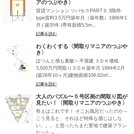
アのつぶやき〉
賃貸マンション ツバセスPART９ 3階/B-
type賃料3.5万円築年月（築年数）1986年1
月 ( 築35年 )専有面積5.5m...
記事を読む
わくわくする〈間取りマニアのつぶや
き〉
ぽつんと感も素敵✨ 平屋建 ３ＤＫ価格
3,500万円間取り３ＤＫ築年月 1994年2月
(築26年10ヶ月)建物面積106.82m²...
記事を読む
大人のパズル〜５号区画の間取り図が
見たい！〈間取りマニアのつぶやき〉
答えはこれです！ そこお風呂だったのか～
こう見ると、それほど特殊な感じはしな
い。。。と思ったらまだ更地で建築プラン
だった～ ...