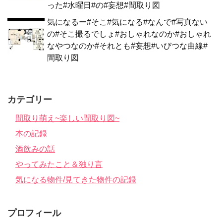
った#水曜日#の#妄想#間取り図
気になるー#そこ#気になる#なんで#写真ない
の#そこ撮るでしょ#おしゃれなのか#おしゃれ
なやつなのか#それとも#妄想#いびつな曲線#
間取り図
カテゴリー
間取り萌え~楽しい間取り図~
本の記録
酒飲みの話
やってみたこと＆独り言
気になる物件/見てきた物件の記録
プロフィール