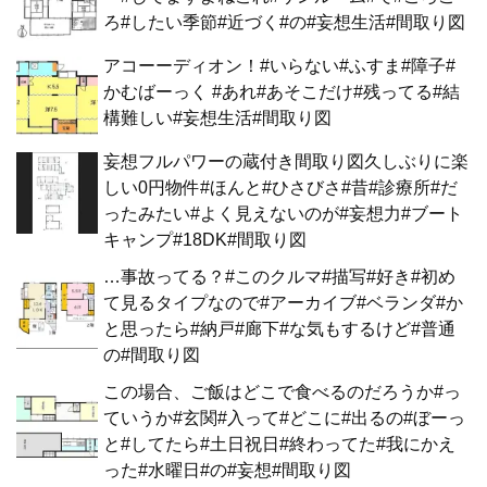
ろ#したい季節#近づく#の#妄想生活#間取り図
アコーーディオン！#いらない#ふすま#障子#
かむばーっく #あれ#あそこだけ#残ってる#結
構難しい#妄想生活#間取り図
妄想フルパワーの蔵付き間取り図久しぶりに楽
しい0円物件#ほんと#ひさびさ#昔#診療所#だ
ったみたい#よく見えないのが#妄想力#ブート
キャンプ#18DK#間取り図
…事故ってる？#このクルマ#描写#好き#初め
て見るタイプなので#アーカイブ#ベランダ#か
と思ったら#納戸#廊下#な気もするけど#普通
の#間取り図
この場合、ご飯はどこで食べるのだろうか#っ
ていうか#玄関#入って#どこに#出るの#ぼーっ
と#してたら#土日祝日#終わってた#我にかえ
った#水曜日#の#妄想#間取り図