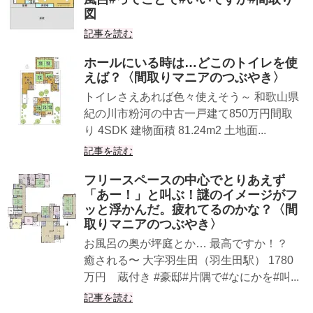
図
記事を読む
ホールにいる時は…どこのトイレを使
えば？〈間取りマニアのつぶやき〉
トイレさえあれば色々使えそう～ 和歌山県
紀の川市粉河の中古一戸建て850万円間取
り 4SDK 建物面積 81.24m2 土地面...
記事を読む
フリースペースの中心でとりあえず
「あー！」と叫ぶ！謎のイメージがフ
ッと浮かんだ。疲れてるのかな？〈間
取りマニアのつぶやき〉
お風呂の奥が坪庭とか… 最高ですか︎！？
癒される〜 大字羽生田（羽生田駅） 1780
万円 蔵付き #豪邸#片隅で#なにかを#叫...
記事を読む