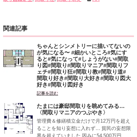
関連記事
ちゃんとシンメトリーに描いてないの
が気になる〜 #細かいところ#気にす
ると#気になって#しょうがない#間取
り図#間取り#間取りマニア#間取りフ
ェチ#間取り狂#間取り教#間取り道#
間取り好き#間取り大好き#間取り図大
好き#間取り図好き
記事を読む
たまには豪邸間取りを眺めてみる…
〈間取りマニアのつぶやき〉
管理費＆修繕積立金だけで月12万円を超え
ることを知り妄想に入れず… 貧民の妄想限
界を超えていました 因みに54,500万円