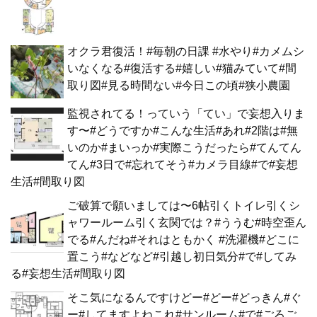
オクラ君復活！#毎朝の日課 #水やり#カメムシ
いなくなる#復活する#嬉しい#猫みていて#間
取り図#見る時間ない#今日この頃#狭小農園
監視されてる！っていう「てい」で妄想入りま
す〜#どうですか#こんな生活#あれ#2階は#無
いのか#まいっか#実際こうだったら#てんてん
てん#3日で#忘れてそう#カメラ目線#で#妄想
生活#間取り図
ご破算で願いましては〜6帖引くトイレ引くシ
ャワールーム引く玄関では？#ううむ#時空歪ん
でる#んだね#それはともかく #洗濯機#どこに
置こう#などなど#引越し初日気分#で#してみ
る#妄想生活#間取り図
そこ気になるんですけどー#どー#どっきん#ぐ
ー#してますよねこれ#サンルーム#で#ごろご