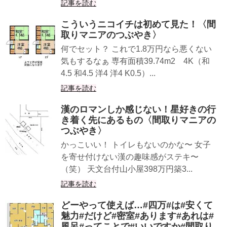
記事を読む
こういうニコイチは初めて見た！〈間
取りマニアのつぶやき〉
何でセット？ これで1.8万円なら悪くない
気もするなぁ 専有面積39.74m2 4K（和
4.5 和4.5 洋4 洋4 K0.5）...
記事を読む
漢のロマンしか感じない！星好きの行
き着く先にあるもの〈間取りマニアの
つぶやき〉
かっこいい！ トイレもないのかな〜 女子
を寄せ付けない漢の趣味感がステキ〜
（笑） 天文台付山小屋398万円築3...
記事を読む
どーやって使えば…#四万#は#安くて
魅力#だけど#密室#あります#あれは#
風呂#ってことで#いいですか#間取り