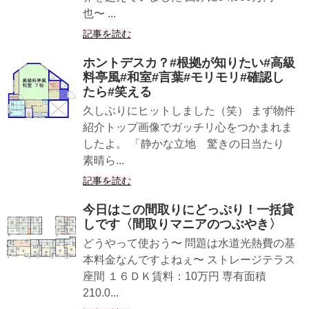
也〜 ...
記事を読む
ホントデスカ？#根拠が知りたい#高級
料亭風#和室#言葉#モリモリ#確認し
たら#笑える
久しぶりにヒットしました（笑） まず物件
紹介トップ画像でガッチリ心をつかまれま
したよ。 「静かな立地 驚きの日当たり
素晴ら...
記事を読む
今日はこの間取りにどっぷり！一括貸
しです〈間取りマニアのつぶやき〉
どうやって使おう〜 問題は水道光熱費の基
本料金なんですよねぇ〜 ストレージテラス
座間 １６ＤＫ賃料：10万円 専有面積
210.0...