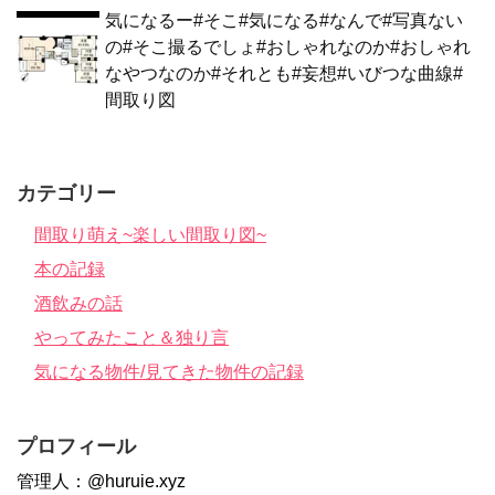
気になるー#そこ#気になる#なんで#写真ない
の#そこ撮るでしょ#おしゃれなのか#おしゃれ
なやつなのか#それとも#妄想#いびつな曲線#
間取り図
カテゴリー
間取り萌え~楽しい間取り図~
本の記録
酒飲みの話
やってみたこと＆独り言
気になる物件/見てきた物件の記録
プロフィール
管理人：@huruie.xyz