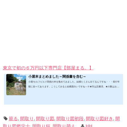
東京で初の６万円以下専門店【部屋まる。】
小屋本まとめました～関係書を含む～
小屋/セルフビルド関係の本を集めてみました。結構たくさん出てるんですね・・・発行年
順に並べてあります。こうしてみると結構面白いですね～※★印は読書済。★の数はおす
すめ度合い（MAX★★★）※2019.2.6更新（随時更新/漏れがあれば教えていただけると嬉
しいです）ムック&電子ブック～発行年順笑って！小屋作り 50万円でできる！？セルフビ
ルド顛末記 Kindle版フォーマット： Kindle版紙の本の長さ： 211 ページ出版社: 山と溪谷社
(2019/1/17)軽トラック生活 2019 Vol.01 (CHIKYU-MARU MOOK 別冊夢の丸太小屋に暮らす)
ムック: 111...
籠る
,
間取り
,
間取り図
,
間取り図初段
,
間取り図好き
,
間
取り図鑑定士
,
間取り狂
,
間取り萌え
HH