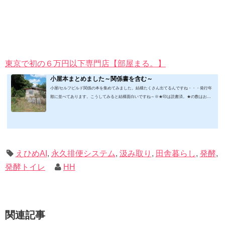
東京で初の６万円以下専門店【部屋まる。】
小屋本まとめました～関係書を含む～
小屋/セルフビルド関係の本を集めてみました。結構たくさん出てるんですね・・・発行年
順に並べてあります。こうしてみると結構面白いですね～※★印は読書済。★の数はおす
すめ度合い（MAX★★★）※2019.2.6更新（随時更新/漏れがあれば教えていただけると嬉
しいです）ムック&電子ブック～発行年順笑って！小屋作り 50万円でできる！？セルフビ
ルド顛末記 Kindle版フォーマット： Kindle版紙の本の長さ： 211 ページ出版社: 山と溪谷社
(2019/1/17)軽トラック生活 2019 Vol.01 (CHIKYU-MARU MOOK 別冊夢の丸太小屋に暮らす)
ムック: 111...
えひめAI
,
永久排便システム
,
汲み取り
,
田舎暮らし
,
発酵
,
発酵トイレ
HH
関連記事