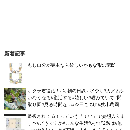
新着記事
もし自分が馬主なら欲しいかもな形の豪邸
オクラ君復活！#毎朝の日課 #水やり#カメムシ
いなくなる#復活する#嬉しい#猫みていて#間
取り図#見る時間ない#今日この頃#狭小農園
監視されてる！っていう「てい」で妄想入りま
す〜#どうですか#こんな生活#あれ#2階は#無