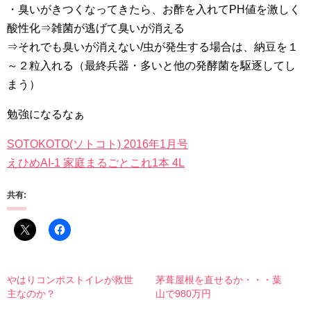
・臭いがきつくなってきたら、お酢を入れてPH値を激しく
酸性化⇒雑菌が逃げて臭いが消える
⇒それでも臭いが消えない/虫が発生する場合は、納豆を１
～２粒入れる（最終兵器・多いと他の発酵菌を駆逐してし
まう）
勉強になるなぁ
SOTOKOTO(ソトコト) 2016年1月号
えひめAI-1 家庭まるごとこれ1本 4L
共有:
やはりコンポストイレが救世
茅葺屋根を直せるか・・・葉
主なのか？
山で980万円