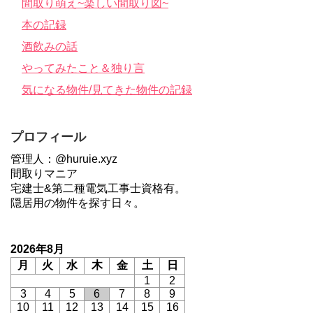
間取り萌え~楽しい間取り図~
本の記録
酒飲みの話
やってみたこと＆独り言
気になる物件/見てきた物件の記録
プロフィール
管理人：@huruie.xyz
間取りマニア
宅建士&第二種電気工事士資格有。
隠居用の物件を探す日々。
2026年8月
月
火
水
木
金
土
日
1
2
3
4
5
6
7
8
9
10
11
12
13
14
15
16