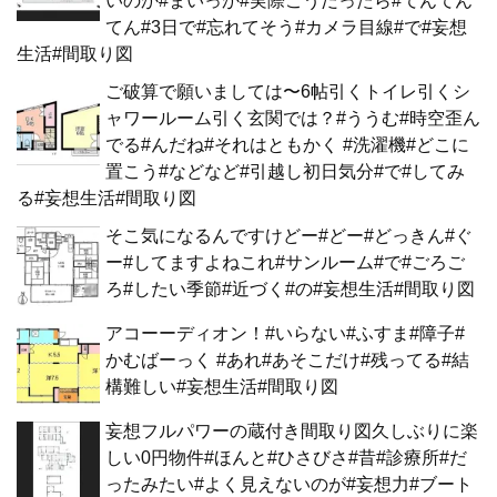
いのか#まいっか#実際こうだったら#てんてん
てん#3日で#忘れてそう#カメラ目線#で#妄想
生活#間取り図
ご破算で願いましては〜6帖引くトイレ引くシ
ャワールーム引く玄関では？#ううむ#時空歪ん
でる#んだね#それはともかく #洗濯機#どこに
置こう#などなど#引越し初日気分#で#してみ
る#妄想生活#間取り図
そこ気になるんですけどー#どー#どっきん#ぐ
ー#してますよねこれ#サンルーム#で#ごろご
ろ#したい季節#近づく#の#妄想生活#間取り図
アコーーディオン！#いらない#ふすま#障子#
かむばーっく #あれ#あそこだけ#残ってる#結
構難しい#妄想生活#間取り図
妄想フルパワーの蔵付き間取り図久しぶりに楽
しい0円物件#ほんと#ひさびさ#昔#診療所#だ
ったみたい#よく見えないのが#妄想力#ブート