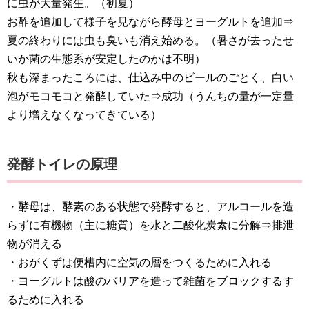
に虫が大量発生。（初夏）
お酢を追加して様子を見ながら酵母とヨーグルトを追加⇒
夏の終わりには虫も臭いも消え始める。（暑さが去ったせ
いか菌の生態系が安定したのかは不明）
秋も深まったころには、仕込み中のビールのごとく、白い
泡がモコモコと発酵していた⇒成功（うんちの量が一定量
より増えなくなってきている）
発酵トイレの原理
・酵母は、酵素のある状態で発酵すると、アルコールを造
らずに有機物（主に糖質）を水と二酸化炭素に分解⇒排泄
物が消える
・おがくずは便槽内に空気の層をつくるために入れる
・ヨーグルトは酸のバリアを造って雑菌をブロックするす
るために入れる