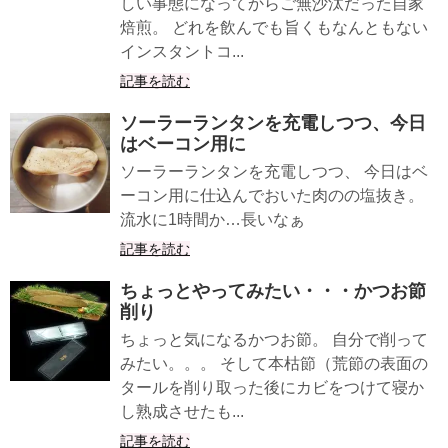
しい事態になってからご無沙汰だった自家
焙煎。 どれを飲んでも旨くもなんともない
インスタントコ...
記事を読む
ソーラーランタンを充電しつつ、今日
はベーコン用に
ソーラーランタンを充電しつつ、 今日はベ
ーコン用に仕込んでおいた肉のの塩抜き。
流水に1時間か…長いなぁ
記事を読む
ちょっとやってみたい・・・かつお節
削り
ちょっと気になるかつお節。 自分で削って
みたい。。。 そして本枯節（荒節の表面の
タールを削り取った後にカビをつけて寝か
し熟成させたも...
記事を読む