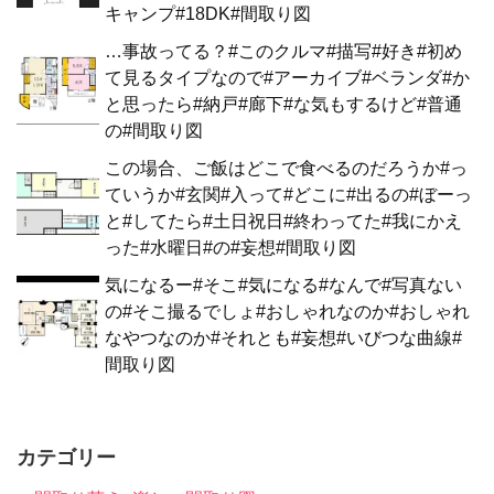
キャンプ#18DK#間取り図
…事故ってる？#このクルマ#描写#好き#初め
て見るタイプなので#アーカイブ#ベランダ#か
と思ったら#納戸#廊下#な気もするけど#普通
の#間取り図
この場合、ご飯はどこで食べるのだろうか#っ
ていうか#玄関#入って#どこに#出るの#ぼーっ
と#してたら#土日祝日#終わってた#我にかえ
った#水曜日#の#妄想#間取り図
気になるー#そこ#気になる#なんで#写真ない
の#そこ撮るでしょ#おしゃれなのか#おしゃれ
なやつなのか#それとも#妄想#いびつな曲線#
間取り図
カテゴリー