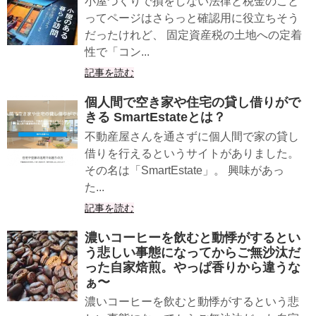
小屋づくりで損をしない法律と税金のこと
ってページはさらっと確認用に役立ちそう
だったけれど、 固定資産税の土地への定着
性で「コン...
記事を読む
個人間で空き家や住宅の貸し借りがで
きる SmartEstateとは？
不動産屋さんを通さずに個人間で家の貸し
借りを行えるというサイトがありました。
その名は「SmartEstate」。 興味があっ
た...
記事を読む
濃いコーヒーを飲むと動悸がするとい
う悲しい事態になってからご無沙汰だ
った自家焙煎。やっぱ香りから違うな
ぁ〜
濃いコーヒーを飲むと動悸がするという悲