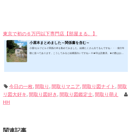
東京で初の６万円以下専門店【部屋まる。】
小屋本まとめました～関係書を含む～
小屋/セルフビルド関係の本を集めてみました。結構たくさん出てるんですね・・・発行年
順に並べてあります。こうしてみると結構面白いですね～※★印は読書済。★の数はおす
すめ度合い（MAX★★★）※2019.2.6更新（随時更新/漏れがあれば教えていただけると嬉
しいです）ムック&電子ブック～発行年順笑って！小屋作り 50万円でできる！？セルフビ
ルド顛末記 Kindle版フォーマット： Kindle版紙の本の長さ： 211 ページ出版社: 山と溪谷社
(2019/1/17)軽トラック生活 2019 Vol.01 (CHIKYU-MARU MOOK 別冊夢の丸太小屋に暮らす)
ムック: 111...
今日の一枚
,
間取り
,
間取りマニア
,
間取り図ナイト
,
間取
リ図大好キ
,
間取り図好き
,
間取り図鑑定士
,
間取り萌え
HH
関連記事