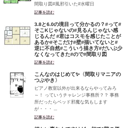
間取り図#風邪引いた#水曜日
記事を読む
3.8と6.0の境目って分かるの？#って#
そこKじゃないの#見るんじゃない感
じるんだ #君はコスモを感じたことが
あるか#そこだけ#壁#描いてないと#
逆に不自然#こういう描き方#だいぶ少
なくなってきた#ので#間取り図
記事を読む
こんなのはじめて✨〈間取りマニアの
つぶやき〉
ピアノ教室以外が出来るならやってみろ
～！ っていうチャレンジ事務所？？ 事務
所だったらベッド邪魔な気もします
が・・・ ...
記事を読む