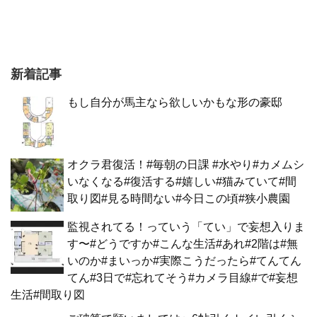
新着記事
もし自分が馬主なら欲しいかもな形の豪邸
オクラ君復活！#毎朝の日課 #水やり#カメムシ
いなくなる#復活する#嬉しい#猫みていて#間
取り図#見る時間ない#今日この頃#狭小農園
監視されてる！っていう「てい」で妄想入りま
す〜#どうですか#こんな生活#あれ#2階は#無
いのか#まいっか#実際こうだったら#てんてん
てん#3日で#忘れてそう#カメラ目線#で#妄想
生活#間取り図