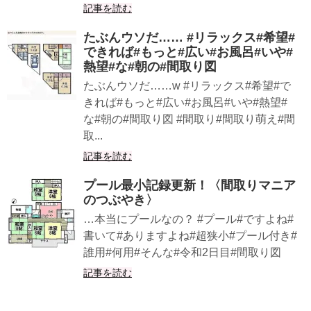
記事を読む
たぶんウソだ…… #リラックス#希望#
できれば#もっと#広い#お風呂#いや#
熱望#な#朝の#間取り図
たぶんウソだ……w #リラックス#希望#で
きれば#もっと#広い#お風呂#いや#熱望#
な#朝の#間取り図 #間取り#間取り萌え#間
取...
記事を読む
プール最小記録更新！〈間取りマニア
のつぶやき〉
…本当にプールなの？ #プール#ですよね#
書いて#ありますよね#超狭小#プール付き#
誰用#何用#そんな#令和2日目#間取り図
記事を読む