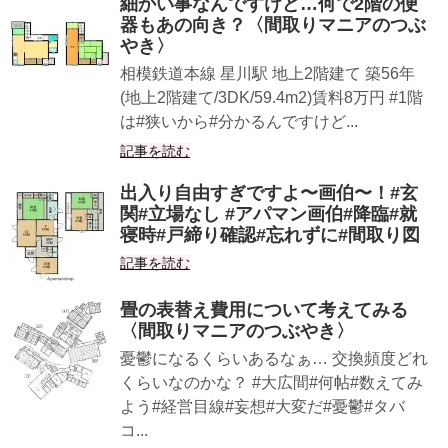
細かい事なんですけど…何で2階の便
器もあの向き？〈間取りマニアのつぶ
やき〉
相模鉄道本線 星川駅 地上2階建て 築56年
(地上2階建て/3DK/59.4m2)賃料8万円 #1階
は#狭いから#分かるんですけど...
記事を読む
出入り自由すぎですよ〜画伯〜！#玄
関#立場なし #アパマン画伯#降臨#就
寝時#戸締り確認#忘れずに#間取り図
記事を読む
畳の表替え費用について考えてみる
〈間取りマニアのつぶやき〉
憂鬱になるくらいあるなぁ… 交換頻度どれ
くらいなのかな？ #大広間#何帖#数えてみ
よう#経営目線#妄想#大変だ#憂鬱#タバ
コ...