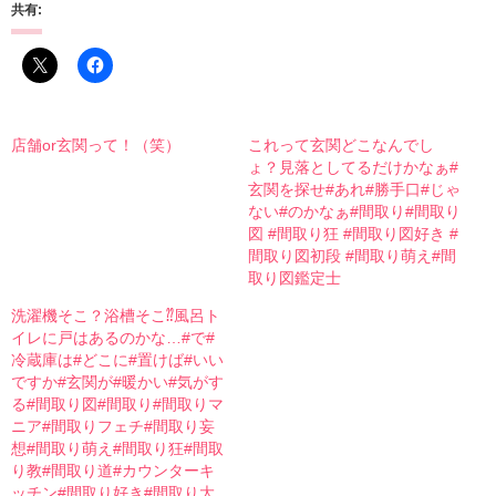
共有:
店舗or玄関って！（笑）
これって玄関どこなんでし
ょ？見落としてるだけかなぁ#
玄関を探せ#あれ#勝手口#じゃ
ない#のかなぁ#間取り#間取り
図 #間取り狂 #間取り図好き #
間取り図初段 #間取り萌え#間
取り図鑑定士
洗濯機そこ？浴槽そこ⁇風呂ト
イレに戸はあるのかな…#で#
冷蔵庫は#どこに#置けば#いい
ですか#玄関が#暖かい#気がす
る#間取り図#間取り#間取りマ
ニア#間取りフェチ#間取り妄
想#間取り萌え#間取り狂#間取
り教#間取り道#カウンターキ
ッチン#間取り好き#間取り大