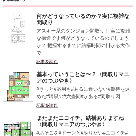
何がどうなっているのか？実に複雑な
間取り
アスキー系のダンジョン間取り！ 実に複雑
な構造です何がどうなっているのでしょう
か？ 把握するまでに結構時間の掛かる大作
で...
記事を読む
基本っていうことは〜？〈間取りマニ
アのつぶやき〉
#きっと#応用も#あるに違いない#期待を込
めた#暗黒の#六畳間#がある#間取り図
記事を読む
またまたニコイチ。結構ありますね
〈間取りマニアのつぶやき〉
#あそこを#ドーンと#やりたい#ニコイチ#