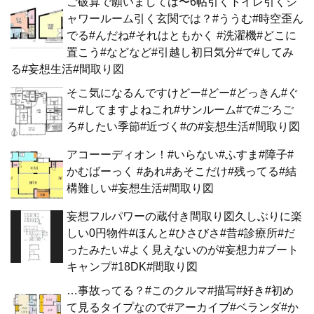
ご破算で願いましては〜6帖引くトイレ引くシ
ャワールーム引く玄関では？#ううむ#時空歪ん
でる#んだね#それはともかく #洗濯機#どこに
置こう#などなど#引越し初日気分#で#してみ
る#妄想生活#間取り図
そこ気になるんですけどー#どー#どっきん#ぐ
ー#してますよねこれ#サンルーム#で#ごろご
ろ#したい季節#近づく#の#妄想生活#間取り図
アコーーディオン！#いらない#ふすま#障子#
かむばーっく #あれ#あそこだけ#残ってる#結
構難しい#妄想生活#間取り図
妄想フルパワーの蔵付き間取り図久しぶりに楽
しい0円物件#ほんと#ひさびさ#昔#診療所#だ
ったみたい#よく見えないのが#妄想力#ブート
キャンプ#18DK#間取り図
…事故ってる？#このクルマ#描写#好き#初め
て見るタイプなので#アーカイブ#ベランダ#か