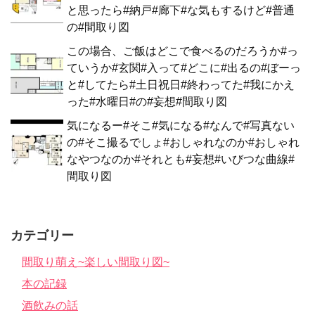
と思ったら#納戸#廊下#な気もするけど#普通
の#間取り図
この場合、ご飯はどこで食べるのだろうか#っ
ていうか#玄関#入って#どこに#出るの#ぼーっ
と#してたら#土日祝日#終わってた#我にかえ
った#水曜日#の#妄想#間取り図
気になるー#そこ#気になる#なんで#写真ない
の#そこ撮るでしょ#おしゃれなのか#おしゃれ
なやつなのか#それとも#妄想#いびつな曲線#
間取り図
カテゴリー
間取り萌え~楽しい間取り図~
本の記録
酒飲みの話