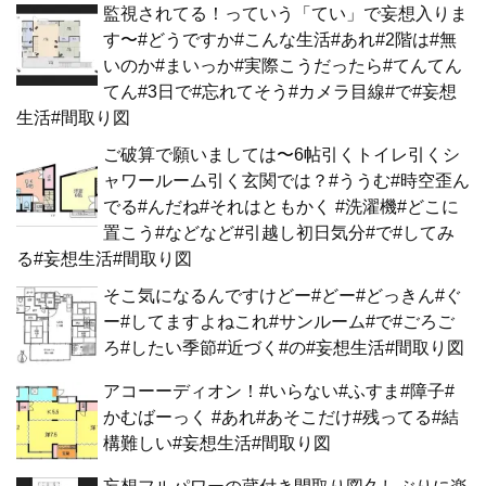
監視されてる！っていう「てい」で妄想入りま
す〜#どうですか#こんな生活#あれ#2階は#無
いのか#まいっか#実際こうだったら#てんてん
てん#3日で#忘れてそう#カメラ目線#で#妄想
生活#間取り図
ご破算で願いましては〜6帖引くトイレ引くシ
ャワールーム引く玄関では？#ううむ#時空歪ん
でる#んだね#それはともかく #洗濯機#どこに
置こう#などなど#引越し初日気分#で#してみ
る#妄想生活#間取り図
そこ気になるんですけどー#どー#どっきん#ぐ
ー#してますよねこれ#サンルーム#で#ごろご
ろ#したい季節#近づく#の#妄想生活#間取り図
アコーーディオン！#いらない#ふすま#障子#
かむばーっく #あれ#あそこだけ#残ってる#結
構難しい#妄想生活#間取り図