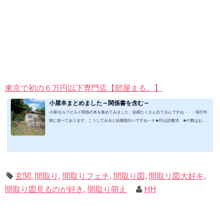
東京で初の６万円以下専門店【部屋まる。】
小屋本まとめました～関係書を含む～
小屋/セルフビルド関係の本を集めてみました。結構たくさん出てるんですね・・・発行年
順に並べてあります。こうしてみると結構面白いですね～※★印は読書済。★の数はおす
すめ度合い（MAX★★★）※2019.2.6更新（随時更新/漏れがあれば教えていただけると嬉
しいです）ムック&電子ブック～発行年順笑って！小屋作り 50万円でできる！？セルフビ
ルド顛末記 Kindle版フォーマット： Kindle版紙の本の長さ： 211 ページ出版社: 山と溪谷社
(2019/1/17)軽トラック生活 2019 Vol.01 (CHIKYU-MARU MOOK 別冊夢の丸太小屋に暮らす)
ムック: 111...
玄関
,
間取り
,
間取りフェチ
,
間取り図
,
間取リ図大好キ
,
間取り図見るのが好き
,
間取り萌え
HH