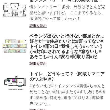
惜シンメトリー！~今日の間取り図~
惜シンメトリー！ 多分、外観はほとんど完
璧だと思いますけど。 ここまでやるなら、
徹底的にやって欲しかった！
記事を読む
ベランダ出ないと行けない部屋とか…
好きだー#住みたいとは#言ってない#
トイレ#雨の日#我慢しそう#っていう
か#封印#されてるような#窓ないし#
あそこも#うん#変な#間取り図#だ
記事を読む
トイレ…どうやって？〈間取りマニア
のつぶやき〉
#そういえば#トイレタンク#裏側#ちゃんと
見たことない#飛ぶ#またぐ#すり抜ける#壊
す#諦める#答えを#迫る#間取り図#現状優
先#という...