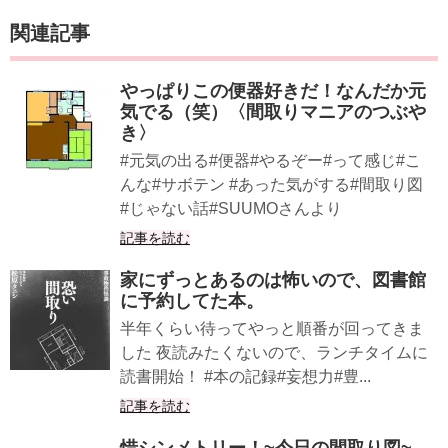
関連記事
やっぱりこの便器好きだ！なんだか元
気でる（笑）〈間取りマニアのつぶや
き〉
#元気の出る#便器#やるぞー#って感じ#こ
んな#サボテン #あった気がする#間取り図
#じゃない話#SUUMOさんより
記事を読む
家にずっとあるのは怖いので、図書館
に予約してた本。
半年くらい待ってやっと順番が回ってきま
した 夜読みたくないので、ランチタイムに
読書開始！ #本の記録#妄想力#豊...
記事を読む