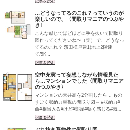
記事を読む
…どうなってるのこれ？っていうのが
楽しいので、〈間取りマニアのつぶや
き〉
こんな感じでほどほどに手を抜いて間取り
図作ってくださいね〜（笑） で、どうなっ
てるのこれ？ 濱田様戸建1(地上2階建
て/5K...
記事を読む
空中充実って妄想しながら情報見た
ら…マンションでした〈間取りマニア
のつぶやき〉
マンションの天井高を2分割したら… もの
すごく収納力重視の間取り図～ #収納力#
命#相当入る#けど#部屋#狭く感じる#気...
記事を読む
ぶち抜き系物件の間取り図