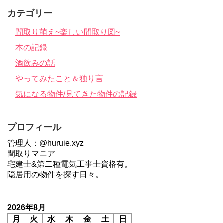
カテゴリー
間取り萌え~楽しい間取り図~
本の記録
酒飲みの話
やってみたこと＆独り言
気になる物件/見てきた物件の記録
プロフィール
管理人：@huruie.xyz
間取りマニア
宅建士&第二種電気工事士資格有。
隠居用の物件を探す日々。
2026年8月
月
火
水
木
金
土
日