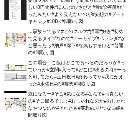
妄想フルパワーの蔵付き間取り図久しぶりに楽
しい0円物件#ほんと#ひさびさ#昔#診療所#だ
ったみたい#よく見えないのが#妄想力#ブート
キャンプ#18DK#間取り図
…事故ってる？#このクルマ#描写#好き#初め
て見るタイプなので#アーカイブ#ベランダ#か
と思ったら#納戸#廊下#な気もするけど#普通
の#間取り図
この場合、ご飯はどこで食べるのだろうか#っ
ていうか#玄関#入って#どこに#出るの#ぼーっ
と#してたら#土日祝日#終わってた#我にかえ
った#水曜日#の#妄想#間取り図
気になるー#そこ#気になる#なんで#写真ない
の#そこ撮るでしょ#おしゃれなのか#おしゃれ
なやつなのか#それとも#妄想#いびつな曲線#
間取り図