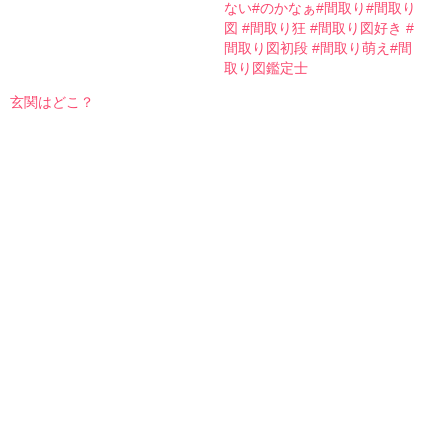
ない#のかなぁ#間取り#間取り
図 #間取り狂 #間取り図好き #
間取り図初段 #間取り萌え#間
取り図鑑定士
玄関はどこ？