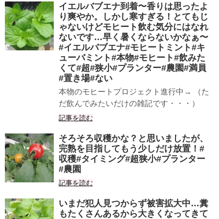
イエルバブエナ到着〜香りは思ったよ
り爽やか。しかし寒すぎる！とてもじ
ゃないけどモヒート飲む気分にはなれ
ないです…早く暑くならないかなぁ〜
#イエルバブエナ#モヒートミント#キ
ューバミント#本物#モヒート#飲みた
くて#超#狭小#プランター#農園#満員
#置き場#ない
本物のモヒートプロジェクト進行中→ （た
だ飲んでみたいだけの雑記です・・・）
記事を読む
そろそろ収穫かな？と思いましたが、
完熟を目指してもう少しだけ放置！#
収穫#タイミング#超狭小#プランター
#農園
記事を読む
いまだ犯人見つからず被害拡大中…糞
もたくさんあるから大きくなってきて