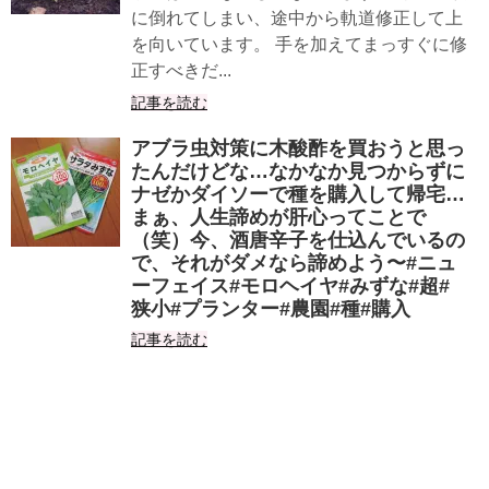
に倒れてしまい、途中から軌道修正して上
を向いています。 手を加えてまっすぐに修
正すべきだ...
記事を読む
アブラ虫対策に木酸酢を買おうと思っ
たんだけどな…なかなか見つからずに
ナゼかダイソーで種を購入して帰宅…
まぁ、人生諦めが肝心ってことで
（笑）今、酒唐辛子を仕込んでいるの
で、それがダメなら諦めよう〜#ニュ
ーフェイス#モロヘイヤ#みずな#超#
狭小#プランター#農園#種#購入
記事を読む