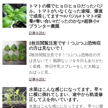
トマトの横でヒョロヒョロだったバジ
ル。トマトがいなくなった途端、爆速
で成長してます〜#バジル#トマト#栄
養#奪い合い#だったのかな#超狭小#
プランター農園
記事を読む
2枚目閲覧注意です！つぶつぶ恐怖症
の方は見ないで！
2枚目閲覧注意です！つぶつぶ恐怖症の方
は見ないで！ 順調なシソを今日もありがた
く収穫。 昨日牛乳スプレーをした大根は、
おぱっと見...
記事を読む
水菜はこんな感じになってます。早々
に横に倒れてしまい、途中から軌道修
正して上を向いています。
水菜はこんな感じになってます。 早々に横