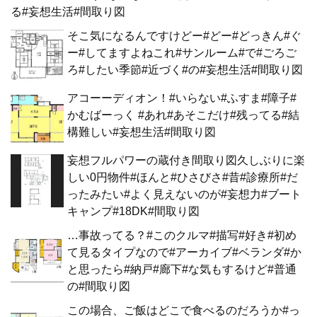
る#妄想生活#間取り図
そこ気になるんですけどー#どー#どっきん#ぐ
ー#してますよねこれ#サンルーム#で#ごろご
ろ#したい季節#近づく#の#妄想生活#間取り図
アコーーディオン！#いらない#ふすま#障子#
かむばーっく #あれ#あそこだけ#残ってる#結
構難しい#妄想生活#間取り図
妄想フルパワーの蔵付き間取り図久しぶりに楽
しい0円物件#ほんと#ひさびさ#昔#診療所#だ
ったみたい#よく見えないのが#妄想力#ブート
キャンプ#18DK#間取り図
…事故ってる？#このクルマ#描写#好き#初め
て見るタイプなので#アーカイブ#ベランダ#か
と思ったら#納戸#廊下#な気もするけど#普通
の#間取り図
この場合、ご飯はどこで食べるのだろうか#っ