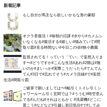
新着記事
もし自分が馬主なら欲しいかもな形の豪邸
オクラ君復活！#毎朝の日課 #水やり#カメムシ
いなくなる#復活する#嬉しい#猫みていて#間
取り図#見る時間ない#今日この頃#狭小農園
監視されてる！っていう「てい」で妄想入りま
す〜#どうですか#こんな生活#あれ#2階は#無
いのか#まいっか#実際こうだったら#てんてん
てん#3日で#忘れてそう#カメラ目線#で#妄想
生活#間取り図
ご破算で願いましては〜6帖引くトイレ引くシ
ャワールーム引く玄関では？#ううむ#時空歪ん
でる#んだね#それはともかく #洗濯機#どこに
置こう#などなど#引越し初日気分#で#してみ