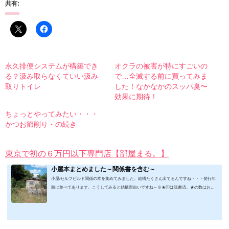
共有:
永久排便システムが構築でき
オクラの被害が特にすごいの
る？汲み取らなくていい汲み
で…全滅する前に買ってみま
取りトイレ
した！なかなかのスッパ臭〜
効果に期待！
ちょっとやってみたい・・・
かつお節削り・の続き
東京で初の６万円以下専門店【部屋まる。】
小屋本まとめました～関係書を含む～
小屋/セルフビルド関係の本を集めてみました。結構たくさん出てるんですね・・・発行年
順に並べてあります。こうしてみると結構面白いですね～※★印は読書済。★の数はおす
すめ度合い（MAX★★★）※2019.2.6更新（随時更新/漏れがあれば教えていただけると嬉
しいです）ムック&電子ブック～発行年順笑って！小屋作り 50万円でできる！？セルフビ
ルド顛末記 Kindle版フォーマット： Kindle版紙の本の長さ： 211 ページ出版社: 山と溪谷社
(2019/1/17)軽トラック生活 2019 Vol.01 (CHIKYU-MARU MOOK 別冊夢の丸太小屋に暮らす)