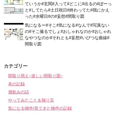
ていうか#玄関#入って#どこに#出るの#ぼーっ
と#してたら#土日祝日#終わってた#我にかえ
った#水曜日#の#妄想#間取り図
気になるー#そこ#気になる#なんで#写真ない
の#そこ撮るでしょ#おしゃれなのか#おしゃれ
なやつなのか#それとも#妄想#いびつな曲線#
間取り図
カテゴリー
間取り萌え~楽しい間取り図~
本の記録
酒飲みの話
やってみたこと＆独り言
気になる物件/見てきた物件の記録