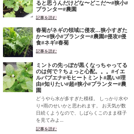
ると思うんだけどな〜どこだ〜#狭小#
プランター#農園
記事を読む
春菊がネギの領域に侵攻…狭小すぎた
か〜#狭小#プランター#農園#侵攻#侵
食#ネギ#春菊
記事を読む
ミントの先っぽが黒くなっちゃってる
のは何で？ちょっと心配。。。#イエ
ルバブエナ#モヒートミント#黒い#理
由#知りたい#超#狭小#プランター#農
園
どうやら水が多すぎた模様。 しっかり水や
り+雨のせいかと思われます。 お天気が数
日続くようなので、しばらくこのまま様子
を見てみよ...
記事を読む