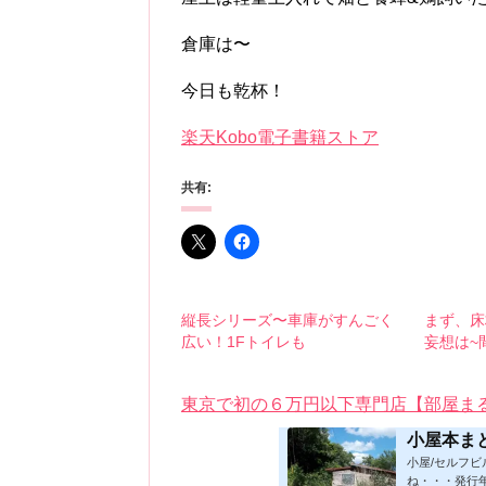
倉庫は〜
今日も乾杯！
楽天Kobo電子書籍ストア
共有:
縦長シリーズ〜車庫がすんごく
まず、床
広い！1Fトイレも
妄想は~
東京で初の６万円以下専門店【部屋ま
小屋本ま
小屋/セルフ
ね・・・発行