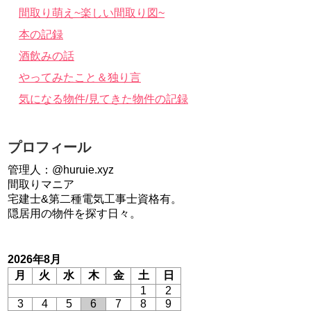
間取り萌え~楽しい間取り図~
本の記録
酒飲みの話
やってみたこと＆独り言
気になる物件/見てきた物件の記録
プロフィール
管理人：@huruie.xyz
間取りマニア
宅建士&第二種電気工事士資格有。
隠居用の物件を探す日々。
2026年8月
月
火
水
木
金
土
日
1
2
3
4
5
6
7
8
9