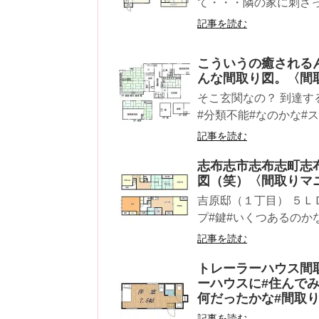
て・・・隣の家に刺さっ
記事を読む
こういうの癒される
んな間取り図。〈間
そこ玄関なの？ 到達
#分類不能#なのかな#ス
記事を読む
志布志市志布志町志
図（笑）〈間取りマ
吉原邸（１丁目） ５ＬＤ
プ#鍵#いくつあるのか
記事を読む
トレーラーハウス間
ーハウスに#住んでみ
何だったかな#間取
記事を読む