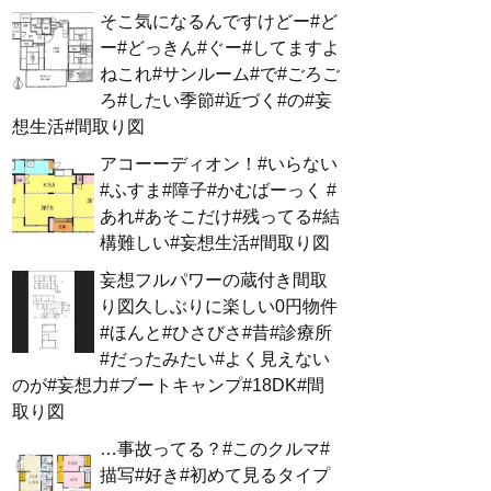
そこ気になるんですけどー#ど
ー#どっきん#ぐー#してますよ
ねこれ#サンルーム#で#ごろご
ろ#したい季節#近づく#の#妄
想生活#間取り図
アコーーディオン！#いらない
#ふすま#障子#かむばーっく #
あれ#あそこだけ#残ってる#結
構難しい#妄想生活#間取り図
妄想フルパワーの蔵付き間取
り図久しぶりに楽しい0円物件
#ほんと#ひさびさ#昔#診療所
#だったみたい#よく見えない
のが#妄想力#ブートキャンプ#18DK#間
取り図
…事故ってる？#このクルマ#
描写#好き#初めて見るタイプ