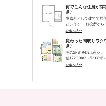
何でこんな住居が存
き〉
事務所として建てて居
というか… お役所から
記事を読む
変わった間取りワク
き〉
あの2F別を隠れ家ショ
積172.19m2（52.08坪） 
記事を読む