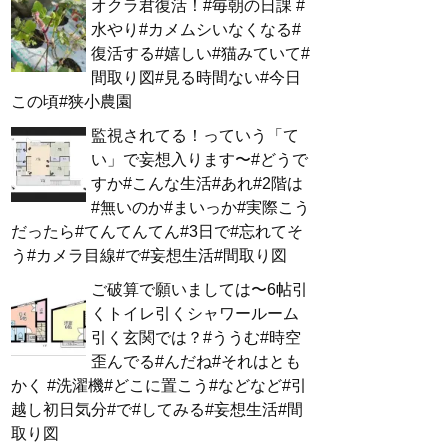
オクラ君復活！#毎朝の日課 #
水やり#カメムシいなくなる#
復活する#嬉しい#猫みていて#
間取り図#見る時間ない#今日
この頃#狭小農園
監視されてる！っていう「て
い」で妄想入ります〜#どうで
すか#こんな生活#あれ#2階は
#無いのか#まいっか#実際こう
だったら#てんてんてん#3日で#忘れてそ
う#カメラ目線#で#妄想生活#間取り図
ご破算で願いましては〜6帖引
くトイレ引くシャワールーム
引く玄関では？#ううむ#時空
歪んでる#んだね#それはとも
かく #洗濯機#どこに置こう#などなど#引
越し初日気分#で#してみる#妄想生活#間
取り図