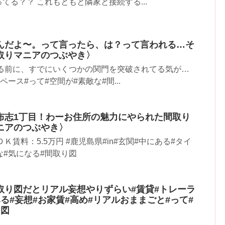
てる？？ これもともと隣家と接続する...
んだよ〜。って言ったら、は？って言われる…そ
取りマニアのつぶやき〉
する前に、すでにいくつかの関門を突破されてる気が…
ペース#って#空間が#素敵な#間...
布志1丁目！わーお住所の魅力にやられた間取り
ニアのつぶやき〉
Ｋ賃料：5.5万円 #鹿児島県#in#玄関#中にある#タイ
な#気になる#間取り図
取り図だとリアル妄想やりずらい#賃貸#トレーラ
る#妄想#お家賃#高め#リアルおままごと#って#
り図