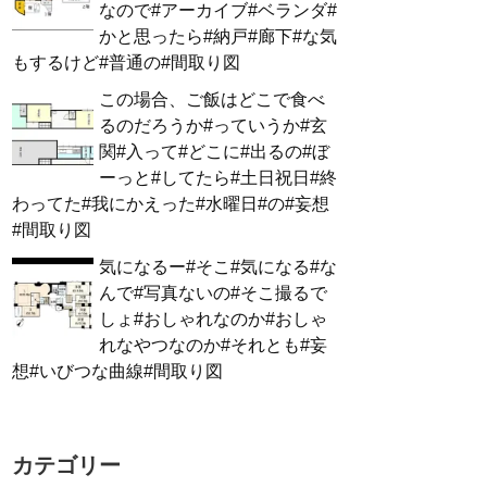
なので#アーカイブ#ベランダ#
かと思ったら#納戸#廊下#な気
もするけど#普通の#間取り図
この場合、ご飯はどこで食べ
るのだろうか#っていうか#玄
関#入って#どこに#出るの#ぼ
ーっと#してたら#土日祝日#終
わってた#我にかえった#水曜日#の#妄想
#間取り図
気になるー#そこ#気になる#な
んで#写真ないの#そこ撮るで
しょ#おしゃれなのか#おしゃ
れなやつなのか#それとも#妄
想#いびつな曲線#間取り図
カテゴリー