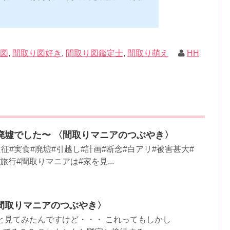
★の数はおすすめ度合い（MAX★★★）※2019.2.6更新（随
があれば教えていただけると嬉しいです）ムック&電子ブック～
！小屋作り 50万円でできる！？セルフビルド顛末記 Kindle
 Kindle版紙の本の長さ： 211 ページ出版社: 山と溪谷社 (2
トラック生活 2019 Vol.01 (CHIKYU-MARU MOOK 別冊夢の丸太
ク: 111...
り図
,
間取り図好き
,
間取り図鑑定士
,
間取り萌え
HH
廃墟でした〜 〈間取りマニアのつぶやき〉
征#実食#廃墟#引越し#計画#断念#白アリ#被害甚大#
旅行#間取りマニアは#家を見...
間取りマニアのつぶやき〉
～ッと見てみたんですけど・・・ これってもしかし