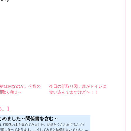
材は何なのか。今宵の
今日の間取り図：扉がトイレに
間取り萌え~
食い込んでますけど〜！！
る。】
とめました～関係書を含む～
ビルド関係の本を集めてみました。結構たくさん出てるんです
年順に並べてあります。こうしてみると結構面白いですね～※