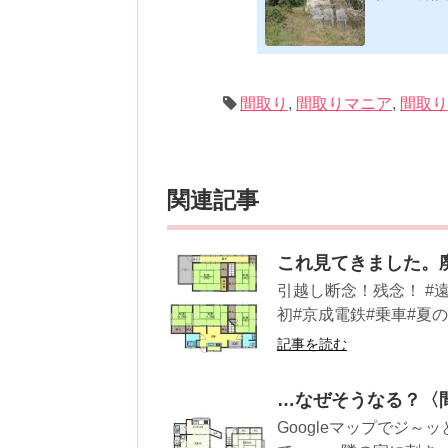
★印は読書済。
時更新/漏れ
発行年順笑って
版フォーマット：
019/1/17)軽
小屋に暮らす)ムッ
間取り
,
間取りマニア
,
間取
関連記事
これ見てきました。
引越し断念！残念！ #遠
初#京成電鉄#乗車#夏の
記事を読む
…なぜそうなる？〈
Googleマップでジ