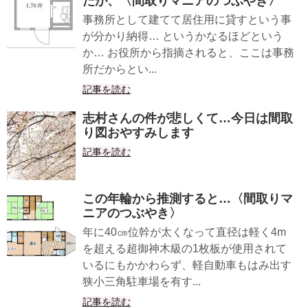
たが、〈間取りマニアのつぶやき〉
事務所として建てて居住用に貸すという事
が分かり納得… というかなるほどという
か… お役所から指摘されると、ここは事務
所だからとい...
記事を読む
志村さんの件が悲しくて…今日は間取
り図おやすみします
記事を読む
この年輪から推測すると…〈間取りマ
ニアのつぶやき〉
年に40㎝位幹が太くなって直径は軽く4m
を超える超御神木級の1枚板が使用されて
いるにもかかわらず、軽自動車もはみ出す
狭小三角駐車場を有す...
記事を読む