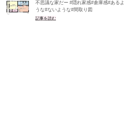
不思議な家だー #隠れ家感#倉庫感#あるよ
うな#ないような#間取り図
記事を読む