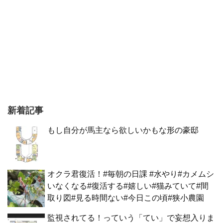
新着記事
もし自分が馬主なら欲しいかもな形の豪邸
オクラ君復活！#毎朝の日課 #水やり#カメムシ
いなくなる#復活する#嬉しい#猫みていて#間
取り図#見る時間ない#今日この頃#狭小農園
監視されてる！っていう「てい」で妄想入りま