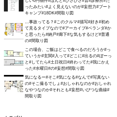
しい0円物件#ほんと#ひさびさ#昔#診療所#だ
ったみたい#よく見えないのが#妄想力#ブート
キャンプ#18DK#間取り図
…事故ってる？#このクルマ#描写#好き#初め
て見るタイプなので#アーカイブ#ベランダ#か
と思ったら#納戸#廊下#な気もするけど#普通
の#間取り図
この場合、ご飯はどこで食べるのだろうか#っ
ていうか#玄関#入って#どこに#出るの#ぼーっ
と#してたら#土日祝日#終わってた#我にかえ
った#水曜日#の#妄想#間取り図
気になるー#そこ#気になる#なんで#写真ない
の#そこ撮るでしょ#おしゃれなのか#おしゃれ
なやつなのか#それとも#妄想#いびつな曲線#
間取り図