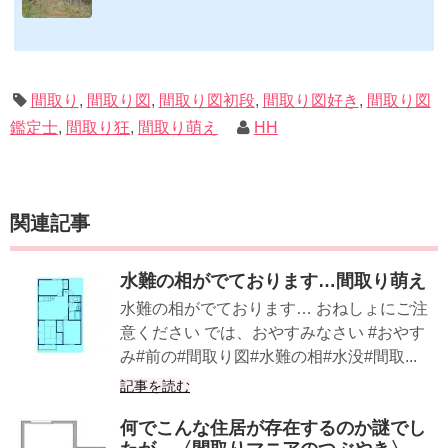
すめ度合い（MAX★★★）※2019.2.6更新（随時更新/漏れがあれば教えていただけると嬉
しいです）ムック&電子ブック～発行年順笑って！小屋作り 50万円でできる！？セルフビ
ルド顛末記 Kindle版フォーマット： Kindle版紙の本の長さ： 211 ページ出版社: 山と溪谷社
(2019/1/17)軽トラック生活 2019 Vol.01 (CHIKYU-MARU MOOK 別冊夢の丸太小屋に暮らす)
ムック: 111...
間取り
,
間取り図
,
間取り図初段
,
間取り図好き
,
間取り図
鑑定士
,
間取り狂
,
間取り萌え
HH
関連記事
水難の相がでております…間取り萌え
水難の相がでております… おねしょにご注
意ください では、おやすみなさい #おやす
み#前の#間取り図#水難の相#水没#間取...
記事を読む
何でこんな住居が存在するのか謎でし