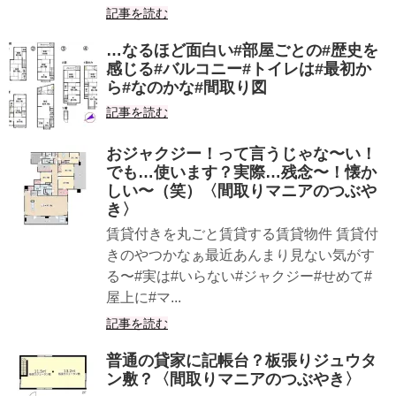
記事を読む
…なるほど面白い#部屋ごとの#歴史を
感じる#バルコニー#トイレは#最初か
ら#なのかな#間取り図
記事を読む
おジャクジー！って言うじゃな〜い！
でも…使います？実際…残念〜！懐か
しい〜（笑）〈間取りマニアのつぶや
き〉
賃貸付きを丸ごと賃貸する賃貸物件 賃貸付
きのやつかなぁ最近あんまり見ない気がす
る〜#実は#いらない#ジャクジー#せめて#
屋上に#マ...
記事を読む
普通の貸家に記帳台？板張りジュウタ
ン敷？〈間取りマニアのつぶやき〉