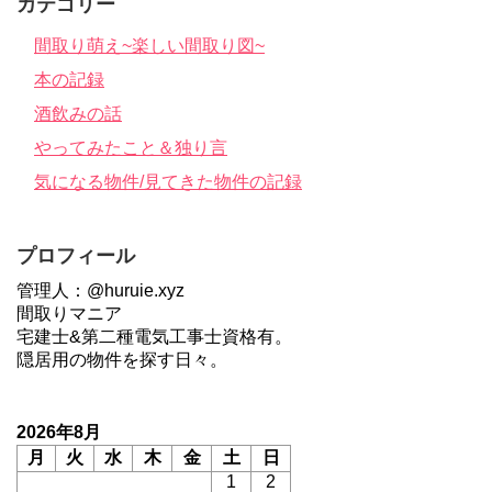
カテゴリー
間取り萌え~楽しい間取り図~
本の記録
酒飲みの話
やってみたこと＆独り言
気になる物件/見てきた物件の記録
プロフィール
管理人：@huruie.xyz
間取りマニア
宅建士&第二種電気工事士資格有。
隠居用の物件を探す日々。
2026年8月
月
火
水
木
金
土
日
1
2