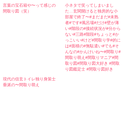
言葉の宝石箱や〜って感じの
小ネタで笑ってしまいまし
間取り図（笑）
た…玄関開けると独房的な小
部屋で終了〜#まだまだ#未熟
者#です#風呂場#だけ#壁が薄
い#階段の#接続状況が#分から
ない#三路#階段#ちょっと#か
っこいい#けど#間取り学#的に
は#面積の#無駄遣い#でも#そ
んなの#かんけいね〜#間取り#
間取り萌え#間取りマニア#間
取り図#間取り図大好き #間取
り図鑑定士 #間取り図好き
現代の信玄トイレ独り身策士
垂涎の〜間取り萌え