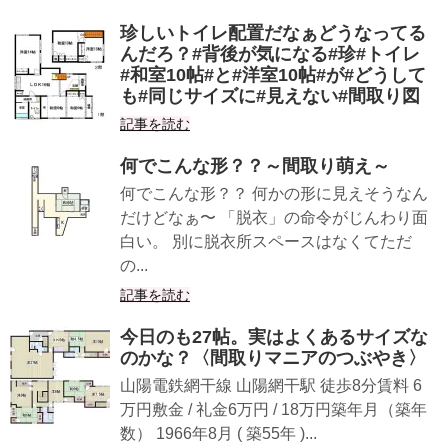
珍しいトイレ配置だなぁどうなってる
んだろ？#背後が気になる#珍#トイレ
#和室10帖#と#洋室10帖#が#どうして
も#同じサイズに#見えない#間取り図
記事を読む
何でこんな形？？～間取り萌え～
何でこんな形？？ 何かの形に見えそうなん
だけどなぁ〜 「脱衣」の命令がじんわり面
白い。 別に脱衣所スペースはなくてただ
の...
記事を読む
今日のも27帖。実はよくあるサイズな
のかな？〈間取りマニアのつぶやき〉
山陽電鉄網干線 山陽網干駅 徒歩8分賃料 6
万円敷金 / 礼金6万円 / 18万円築年月（築年
数） 1966年8月 ( 築55年 )...