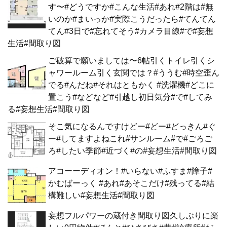
す〜#どうですか#こんな生活#あれ#2階は#無
いのか#まいっか#実際こうだったら#てんてん
てん#3日で#忘れてそう#カメラ目線#で#妄想
生活#間取り図
ご破算で願いましては〜6帖引くトイレ引くシ
ャワールーム引く玄関では？#ううむ#時空歪ん
でる#んだね#それはともかく #洗濯機#どこに
置こう#などなど#引越し初日気分#で#してみ
る#妄想生活#間取り図
そこ気になるんですけどー#どー#どっきん#ぐ
ー#してますよねこれ#サンルーム#で#ごろご
ろ#したい季節#近づく#の#妄想生活#間取り図
アコーーディオン！#いらない#ふすま#障子#
かむばーっく #あれ#あそこだけ#残ってる#結
構難しい#妄想生活#間取り図
妄想フルパワーの蔵付き間取り図久しぶりに楽