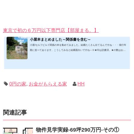
東京で初の６万円以下専門店【部屋まる。】
小屋本まとめました～関係書を含む～
小屋/セルフビルド関係の本を集めてみました。結構たくさん出てるんですね・・・発行年
順に並べてあります。こうしてみると結構面白いですね～※★印は読書済。★の数はおす
すめ度合い（MAX★★★）※2019.2.6更新（随時更新/漏れがあれば教えていただけると嬉
しいです）ムック&電子ブック～発行年順笑って！小屋作り 50万円でできる！？セルフビ
ルド顛末記 Kindle版フォーマット： Kindle版紙の本の長さ： 211 ページ出版社: 山と溪谷社
(2019/1/17)軽トラック生活 2019 Vol.01 (CHIKYU-MARU MOOK 別冊夢の丸太小屋に暮らす)
ムック: 111...
0円の家
,
お金がもらえる家
HH
関連記事
物件見学実録-69坪290万円-その①