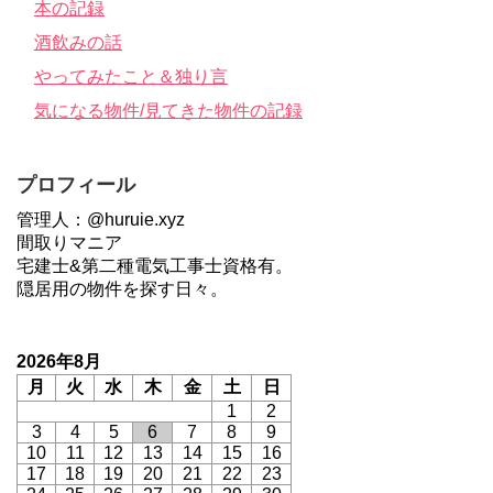
本の記録
酒飲みの話
やってみたこと＆独り言
気になる物件/見てきた物件の記録
プロフィール
管理人：@huruie.xyz
間取りマニア
宅建士&第二種電気工事士資格有。
隠居用の物件を探す日々。
2026年8月
月
火
水
木
金
土
日
1
2
3
4
5
6
7
8
9
10
11
12
13
14
15
16
17
18
19
20
21
22
23