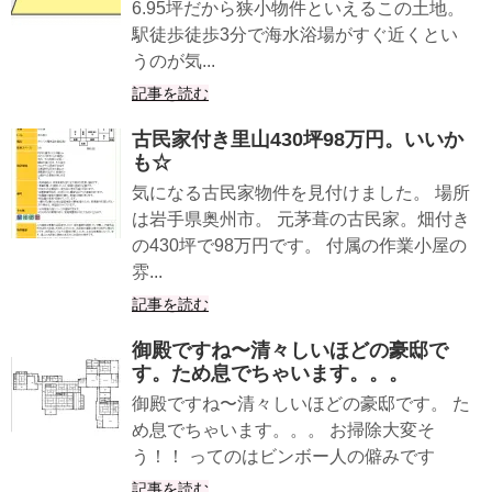
6.95坪だから狭小物件といえるこの土地。
駅徒歩徒歩3分で海水浴場がすぐ近くとい
うのが気...
記事を読む
古民家付き里山430坪98万円。いいか
も☆
気になる古民家物件を見付けました。 場所
は岩手県奥州市。 元茅葺の古民家。畑付き
の430坪で98万円です。 付属の作業小屋の
雰...
記事を読む
御殿ですね〜清々しいほどの豪邸で
す。ため息でちゃいます。。。
御殿ですね〜清々しいほどの豪邸です。 た
め息でちゃいます。。。 お掃除大変そ
う！！ ってのはビンボー人の僻みです
記事を読む