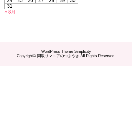
24
25
26
27
28
29
30
31
« 8月
WordPress Theme
Simplicity
Copyright©
間取りマニアのつぶやき
All Rights Reserved.