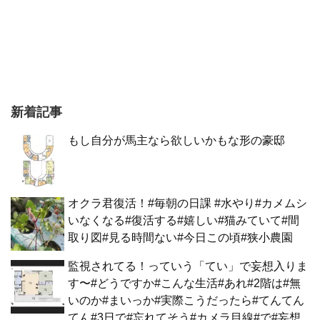
新着記事
もし自分が馬主なら欲しいかもな形の豪邸
オクラ君復活！#毎朝の日課 #水やり#カメムシ
いなくなる#復活する#嬉しい#猫みていて#間
取り図#見る時間ない#今日この頃#狭小農園
監視されてる！っていう「てい」で妄想入りま
す〜#どうですか#こんな生活#あれ#2階は#無
いのか#まいっか#実際こうだったら#てんてん
てん#3日で#忘れてそう#カメラ目線#で#妄想