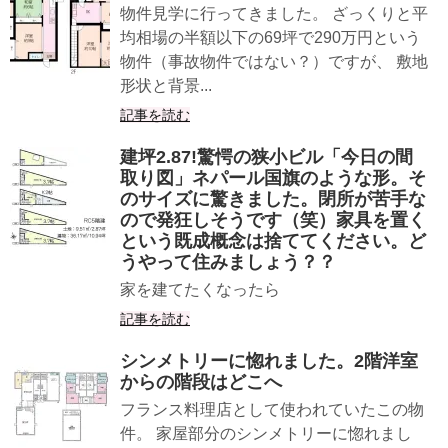
物件見学に行ってきました。 ざっくりと平
均相場の半額以下の69坪で290万円という
物件（事故物件ではない？）ですが、 敷地
形状と背景...
記事を読む
建坪2.87!驚愕の狭小ビル「今日の間
取り図」ネパール国旗のような形。そ
のサイズに驚きました。閉所が苦手な
ので発狂しそうです（笑）家具を置く
という既成概念は捨ててください。ど
うやって住みましょう？？
家を建てたくなったら
記事を読む
シンメトリーに惚れました。2階洋室
からの階段はどこへ
フランス料理店として使われていたこの物
件。 家屋部分のシンメトリーに惚れまし