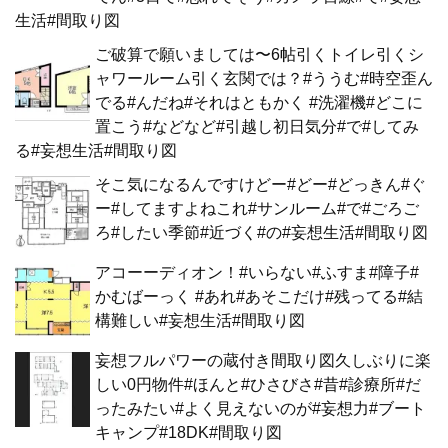
生活#間取り図
ご破算で願いましては〜6帖引くトイレ引くシ
ャワールーム引く玄関では？#ううむ#時空歪ん
でる#んだね#それはともかく #洗濯機#どこに
置こう#などなど#引越し初日気分#で#してみ
る#妄想生活#間取り図
そこ気になるんですけどー#どー#どっきん#ぐ
ー#してますよねこれ#サンルーム#で#ごろご
ろ#したい季節#近づく#の#妄想生活#間取り図
アコーーディオン！#いらない#ふすま#障子#
かむばーっく #あれ#あそこだけ#残ってる#結
構難しい#妄想生活#間取り図
妄想フルパワーの蔵付き間取り図久しぶりに楽
しい0円物件#ほんと#ひさびさ#昔#診療所#だ
ったみたい#よく見えないのが#妄想力#ブート
キャンプ#18DK#間取り図