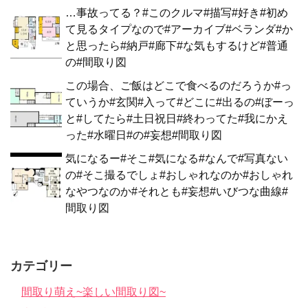
…事故ってる？#このクルマ#描写#好き#初め
て見るタイプなので#アーカイブ#ベランダ#か
と思ったら#納戸#廊下#な気もするけど#普通
の#間取り図
この場合、ご飯はどこで食べるのだろうか#っ
ていうか#玄関#入って#どこに#出るの#ぼーっ
と#してたら#土日祝日#終わってた#我にかえ
った#水曜日#の#妄想#間取り図
気になるー#そこ#気になる#なんで#写真ない
の#そこ撮るでしょ#おしゃれなのか#おしゃれ
なやつなのか#それとも#妄想#いびつな曲線#
間取り図
カテゴリー
間取り萌え~楽しい間取り図~