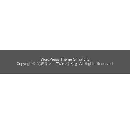
WordPress Theme
Simplicity
Copyright©
間取りマニアのつぶやき
All Rights Reserved.