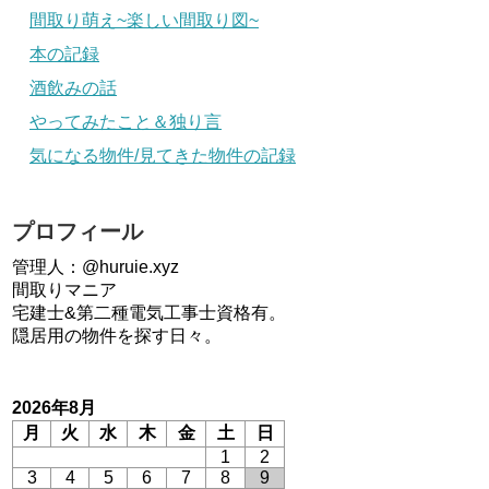
間取り萌え~楽しい間取り図~
本の記録
酒飲みの話
やってみたこと＆独り言
気になる物件/見てきた物件の記録
プロフィール
管理人：@huruie.xyz
間取りマニア
宅建士&第二種電気工事士資格有。
隠居用の物件を探す日々。
2026年8月
月
火
水
木
金
土
日
1
2
3
4
5
6
7
8
9