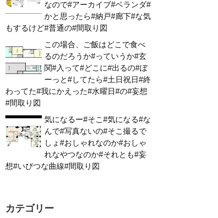
なので#アーカイブ#ベランダ#
かと思ったら#納戸#廊下#な気
もするけど#普通の#間取り図
この場合、ご飯はどこで食べ
るのだろうか#っていうか#玄
関#入って#どこに#出るの#ぼ
ーっと#してたら#土日祝日#終
わってた#我にかえった#水曜日#の#妄想
#間取り図
気になるー#そこ#気になる#な
んで#写真ないの#そこ撮るで
しょ#おしゃれなのか#おしゃ
れなやつなのか#それとも#妄
想#いびつな曲線#間取り図
カテゴリー