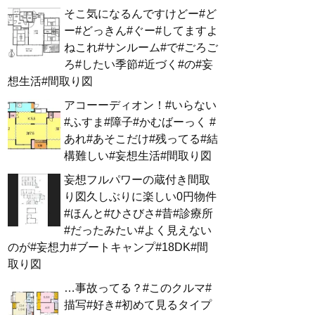
そこ気になるんですけどー#ど
ー#どっきん#ぐー#してますよ
ねこれ#サンルーム#で#ごろご
ろ#したい季節#近づく#の#妄
想生活#間取り図
アコーーディオン！#いらない
#ふすま#障子#かむばーっく #
あれ#あそこだけ#残ってる#結
構難しい#妄想生活#間取り図
妄想フルパワーの蔵付き間取
り図久しぶりに楽しい0円物件
#ほんと#ひさびさ#昔#診療所
#だったみたい#よく見えない
のが#妄想力#ブートキャンプ#18DK#間
取り図
…事故ってる？#このクルマ#
描写#好き#初めて見るタイプ