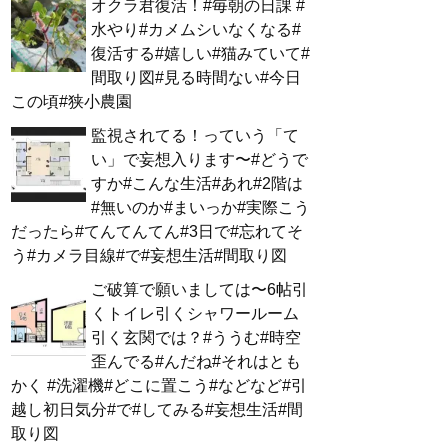
オクラ君復活！#毎朝の日課 #
水やり#カメムシいなくなる#
復活する#嬉しい#猫みていて#
間取り図#見る時間ない#今日
この頃#狭小農園
監視されてる！っていう「て
い」で妄想入ります〜#どうで
すか#こんな生活#あれ#2階は
#無いのか#まいっか#実際こう
だったら#てんてんてん#3日で#忘れてそ
う#カメラ目線#で#妄想生活#間取り図
ご破算で願いましては〜6帖引
くトイレ引くシャワールーム
引く玄関では？#ううむ#時空
歪んでる#んだね#それはとも
かく #洗濯機#どこに置こう#などなど#引
越し初日気分#で#してみる#妄想生活#間
取り図