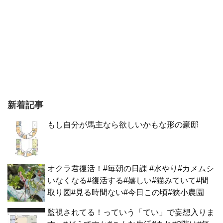
新着記事
もし自分が馬主なら欲しいかもな形の豪邸
オクラ君復活！#毎朝の日課 #水やり#カメムシ
いなくなる#復活する#嬉しい#猫みていて#間
取り図#見る時間ない#今日この頃#狭小農園
監視されてる！っていう「てい」で妄想入りま