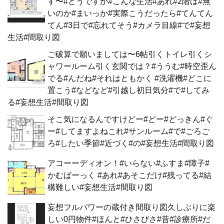
す〜#どうですか#こんな生活#あれ#2階は#無
いのか#まいっか#実際こうだったら#てんてん
てん#3日で#忘れてそう#カメラ目線#で#妄想
生活#間取り図
ご破算で願いましては〜6帖引くトイレ引くシ
ャワールーム引く玄関では？#ううむ#時空歪ん
でる#んだね#それはともかく #洗濯機#どこに
置こう#などなど#引越し初日気分#で#してみ
る#妄想生活#間取り図
そこ気になるんですけどー#どー#どっきん#ぐ
ー#してますよねこれ#サンルーム#で#ごろご
ろ#したい季節#近づく#の#妄想生活#間取り図
アコーーディオン！#いらない#ふすま#障子#
かむばーっく #あれ#あそこだけ#残ってる#結
構難しい#妄想生活#間取り図
妄想フルパワーの蔵付き間取り図久しぶりに楽
しい0円物件#ほんと#ひさびさ#昔#診療所#だ