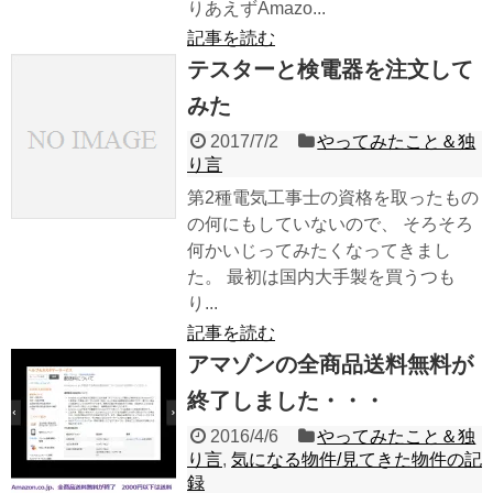
りあえずAmazo...
記事を読む
テスターと検電器を注文して
みた
2017/7/2
やってみたこと＆独
り言
第2種電気工事士の資格を取ったもの
の何にもしていないので、 そろそろ
何かいじってみたくなってきまし
た。 最初は国内大手製を買うつも
り...
記事を読む
アマゾンの全商品送料無料が
終了しました・・・
2016/4/6
やってみたこと＆独
り言
,
気になる物件/見てきた物件の記
録