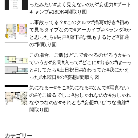
ったみたい#よく見えないのが#妄想力#ブート
キャンプ#18DK#間取り図
…事故ってる？#このクルマ#描写#好き#初め
て見るタイプなので#アーカイブ#ベランダ#か
と思ったら#納戸#廊下#な気もするけど#普通
の#間取り図
この場合、ご飯はどこで食べるのだろうか#っ
ていうか#玄関#入って#どこに#出るの#ぼーっ
と#してたら#土日祝日#終わってた#我にかえ
った#水曜日#の#妄想#間取り図
気になるー#そこ#気になる#なんで#写真ない
の#そこ撮るでしょ#おしゃれなのか#おしゃれ
なやつなのか#それとも#妄想#いびつな曲線#
間取り図
カテゴリー