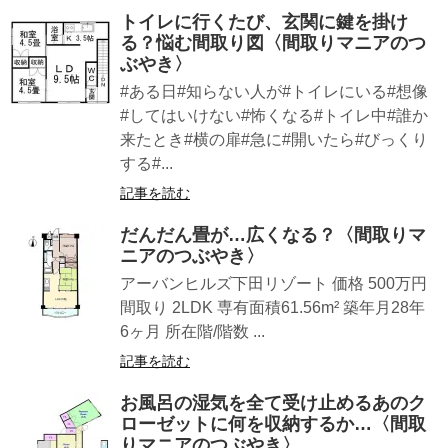
トイレに行くたび、玄関に鍵を掛け
る？悩む間取り図〈間取りマニアのつ
ぶやき〉
#ある日#知らない人が#トイレにいる#想像
#してはいけない#怖くなる#トイレ中#誰か
来たとき#横の扉#急に#開いたら#びっくり
する#...
記事を読む
だんだん畳が…広くなる？〈間取りマ
ニアのつぶやき〉
アーバンヒルズ下田リゾート 価格 500万円
間取り 2LDK 専有面積61.56m² 築年月28年
6ヶ月 所在階/階数 ...
記事を読む
お風呂の湿気を全て受け止めるあのク
ローゼットに何を収納するか…〈間取
りマニアのつぶやき〉