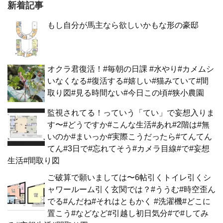
新着記事
もし自分が馬主なら欲しいかもな形の豪邸
オクラ君復活！#毎朝の日課 #水やり#カメムシ
いなくなる#復活する#嬉しい#猫みていて#間
取り図#見る時間ない#今日この頃#狭小農園
監視されてる！っていう「てい」で妄想入りま
す〜#どうですか#こんな生活#あれ#2階は#無
いのか#まいっか#実際こうだったら#てんてん
てん#3日で#忘れてそう#カメラ目線#で#妄想
生活#間取り図
ご破算で願いましては〜6帖引くトイレ引くシ
ャワールーム引く玄関では？#ううむ#時空歪ん
でる#んだね#それはともかく #洗濯機#どこに
置こう#などなど#引越し初日気分#で#してみ