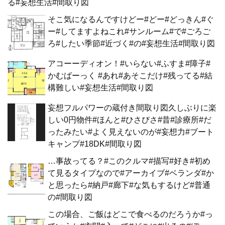
る#妄想生活#間取り図
そこ気になるんですけどー#どー#どっきん#ぐ
ー#してますよねこれ#サンルーム#で#ごろご
ろ#したい季節#近づく#の#妄想生活#間取り図
アコーーディオン！#いらない#ふすま#障子#
かむばーっく #あれ#あそこだけ#残ってる#結
構難しい#妄想生活#間取り図
妄想フルパワーの蔵付き間取り図久しぶりに楽
しい0円物件#ほんと#ひさびさ#昔#診療所#だ
ったみたい#よく見えないのが#妄想力#ブート
キャンプ#18DK#間取り図
…事故ってる？#このクルマ#描写#好き#初め
て見るタイプなので#アーカイブ#ベランダ#か
と思ったら#納戸#廊下#な気もするけど#普通
の#間取り図
この場合、ご飯はどこで食べるのだろうか#っ