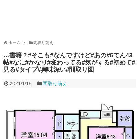
ホーム
間取り萌え
…書籍？#そこも#なんですけど#あの#6てん43
帖#なに#かなり#変わってる#気がする#初めて#
見る#タイプ#興味深い#間取り図
2021/1/18
間取り萌え