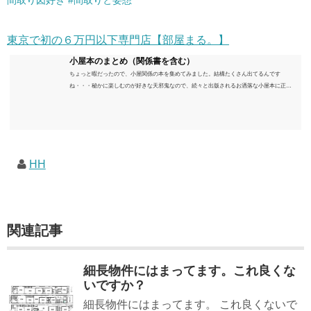
間取り図好き #間取りと妄想
東京で初の６万円以下専門店【部屋まる。】
小屋本のまとめ（関係書を含む）
ちょっと暇だったので、小屋関係の本を集めてみました。結構たくさん出てるんです
ね・・・秘かに楽しむのが好きな天邪鬼なので、続々と出版されるお洒落な小屋本に正直
うんざりしていますが、日々の読書＆数年後すっかりブームが去ったころにゆっくりと楽
しむためのメモです。発行年順に並べてみました。こうしてみると結構面白いですね～※
★印は読書済。★の数はおすすめ度合い（MAX★★★）※2018.6.25現在（随時更新/漏れが
あれば教えていただけると嬉しいです）ムック～発行年順小屋ライフ 小屋を活用した素敵
なライフスタイルムック: 63...
HH
関連記事
細長物件にはまってます。これ良くな
いですか？
細長物件にはまってます。 これ良くないで