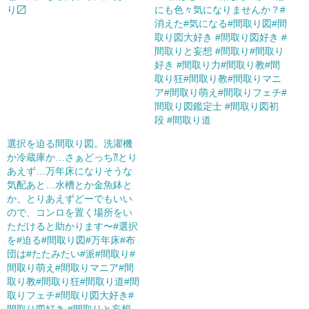
り〼
にも色々気になりませんか？#
消えた#気になる#間取り図#間
取り図大好き #間取り図好き #
間取りと妄想 #間取り#間取り
好き #間取り力#間取り教#間
取り狂#間取り教#間取りマニ
ア#間取り萌え#間取りフェチ#
間取り図鑑定士 #間取り図初
段 #間取り道
選択を迫る間取り図。洗濯機
か冷蔵庫か…さぁどっち⁈とり
あえず…万年床になりそうな
気配あと…水槽とか金魚鉢と
か、とりあえずどーでもいい
ので、コンロを置く場所をい
ただけると助かります〜#選択
を#迫る#間取り図#万年床#布
団は#たたみたい#派#間取り#
間取り萌え#間取りマニア#間
取り教#間取り狂#間取り道#間
取りフェチ#間取り図大好き#