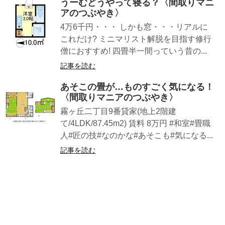
うーむどうやって寝る？〈間取りマニ
アのつぶやき〉
4万6千円・・・ しかも窓・・・リアルに
これだけ? ミニマリスト解脱を目指す修行
僧におすすめ! 四畳半一間っていう昔の...
記事を読む
あそこの畳が…ものすごく気になる！
〈間取りマニアのつぶやき〉
霧ヶ丘二丁目9番貸家(地上2階建
て/4LDK/87.45m2) 賃料 8万円 #和室#畳職
人#匠の技#なのかな#あそこも#気になる...
記事を読む