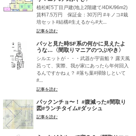
植松町5丁目戸建(地上2階建て/4DK/96m2)
賃料7.5万円 保証金：30万円 #キノコ#栽
培セット#結構#生えるから#大...
記事を読む
パッと見た時SF系の何かに見えたよ
うな…〈間取りマニアのつぶやき〉
シルエットが・・・武器か宇宙船？ 露天風
呂って、実際、我が家にあったら年何回入
るんですかねぇ？ #落ち葉#掃除しといて
#...
記事を読む
パックンチョ〜！ #腹減った#間取り
図#ランチタイム#ダッシュ
記事を読む