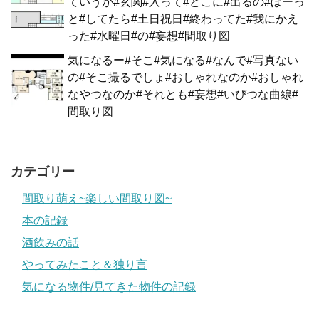
ていうか#玄関#入って#どこに#出るの#ぼーっ
と#してたら#土日祝日#終わってた#我にかえ
った#水曜日#の#妄想#間取り図
気になるー#そこ#気になる#なんで#写真ない
の#そこ撮るでしょ#おしゃれなのか#おしゃれ
なやつなのか#それとも#妄想#いびつな曲線#
間取り図
カテゴリー
間取り萌え~楽しい間取り図~
本の記録
酒飲みの話
やってみたこと＆独り言
気になる物件/見てきた物件の記録