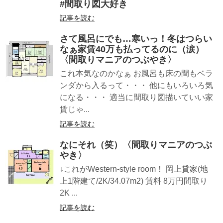
#間取り図大好き
記事を読む
さて風呂にでも…寒いっ！冬はつらい
なぁ家賃40万も払ってるのに（涙）
〈間取りマニアのつぶやき〉
これ本気なのかなぁ お風呂も床の間もベラ
ンダから入るって・・・ 他にもいろいろ気
になる・・・ 適当に間取り図描いていい家
賃じゃ...
記事を読む
なにそれ（笑）〈間取りマニアのつぶ
やき〉
↓これがWestern-style room！ 岡上貸家(地
上1階建て/2K/34.07m2) 賃料 8万円間取り
2K ...
記事を読む