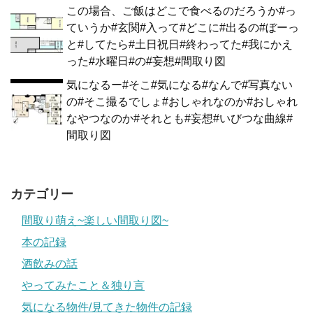
この場合、ご飯はどこで食べるのだろうか#っ
ていうか#玄関#入って#どこに#出るの#ぼーっ
と#してたら#土日祝日#終わってた#我にかえ
った#水曜日#の#妄想#間取り図
気になるー#そこ#気になる#なんで#写真ない
の#そこ撮るでしょ#おしゃれなのか#おしゃれ
なやつなのか#それとも#妄想#いびつな曲線#
間取り図
カテゴリー
間取り萌え~楽しい間取り図~
本の記録
酒飲みの話
やってみたこと＆独り言
気になる物件/見てきた物件の記録