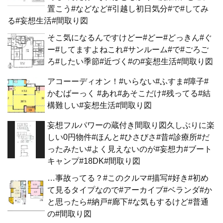
置こう#などなど#引越し初日気分#で#してみ
る#妄想生活#間取り図
そこ気になるんですけどー#どー#どっきん#ぐ
ー#してますよねこれ#サンルーム#で#ごろご
ろ#したい季節#近づく#の#妄想生活#間取り図
アコーーディオン！#いらない#ふすま#障子#
かむばーっく #あれ#あそこだけ#残ってる#結
構難しい#妄想生活#間取り図
妄想フルパワーの蔵付き間取り図久しぶりに楽
しい0円物件#ほんと#ひさびさ#昔#診療所#だ
ったみたい#よく見えないのが#妄想力#ブート
キャンプ#18DK#間取り図
…事故ってる？#このクルマ#描写#好き#初め
て見るタイプなので#アーカイブ#ベランダ#か
と思ったら#納戸#廊下#な気もするけど#普通
の#間取り図