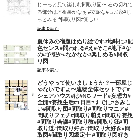
じーっと見て楽しむ間取り図〜 右の切れて
る部分は屋根裏かなぁ #立派な#古民家#じ
っとみる #間取り図#楽しい
記事を読む
夏休みの宿題はぬり絵です#地味に#配
色センス#問われる#え#そこ#地下#な
の#予想外#なかなか#楽しめる#間取
り図
記事を読む
どうやって使いましょうか？一部屋じ
ゃないですよ〜建物全体セットです#
シェアハウス#は#NGワード#妄想力#
全開#妄想生活#1日目#すでに#さみし
い#間取り図#間取り#間取りマニア#
間取りフェチ#間取り萌え#間取り妄想
#間取り会議#間取り教#間取り狂#間
取り道#間取り好き#間取り大好き#間
取図#間取り図鑑定士 #間取り図好き