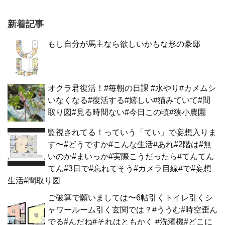
新着記事
もし自分が馬主なら欲しいかもな形の豪邸
オクラ君復活！#毎朝の日課 #水やり#カメムシ
いなくなる#復活する#嬉しい#猫みていて#間
取り図#見る時間ない#今日この頃#狭小農園
監視されてる！っていう「てい」で妄想入りま
す〜#どうですか#こんな生活#あれ#2階は#無
いのか#まいっか#実際こうだったら#てんてん
てん#3日で#忘れてそう#カメラ目線#で#妄想
生活#間取り図
ご破算で願いましては〜6帖引くトイレ引くシ
ャワールーム引く玄関では？#ううむ#時空歪ん
でる#んだね#それはともかく #洗濯機#どこに