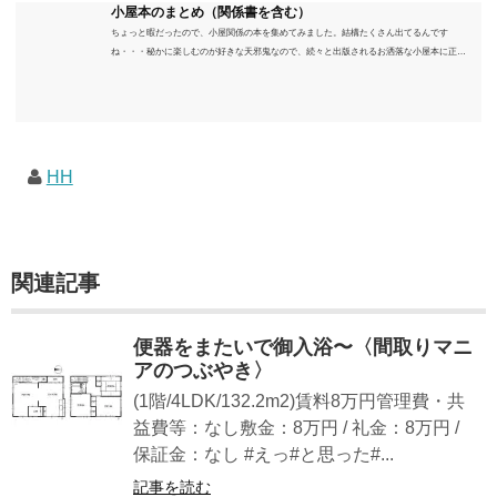
小屋本のまとめ（関係書を含む）
ちょっと暇だったので、小屋関係の本を集めてみました。結構たくさん出てるんです
ね・・・秘かに楽しむのが好きな天邪鬼なので、続々と出版されるお洒落な小屋本に正直
うんざりしていますが、日々の読書＆数年後すっかりブームが去ったころにゆっくりと楽
しむためのメモです。発行年順に並べてみました。こうしてみると結構面白いですね～※
★印は読書済。★の数はおすすめ度合い（MAX★★★）※2018.6.25現在（随時更新/漏れが
あれば教えていただけると嬉しいです）ムック～発行年順小屋ライフ 小屋を活用した素敵
なライフスタイルムック: 63...
HH
関連記事
便器をまたいで御入浴〜〈間取りマニ
アのつぶやき〉
(1階/4LDK/132.2m2)賃料8万円管理費・共
益費等：なし敷金：8万円 / 礼金：8万円 /
保証金：なし #えっ#と思った#...
記事を読む