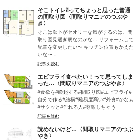
そこトイレ⁈ってちょっと思った普通
の間取り図〈間取りマニアのつぶや
き〉
そこは廊下がセオリーな気がするのは、間
取り図見過ぎ病なのかな… リフォームして
配置を変更したい〜 キッチン位置もかえた
いな〜 ...
記事を読む
エビフライ食べたい！って思ってしま
った…〈間取りマニアのつぶやき〉
#食欲を#喚起する#間取り図#エビフライ#
自分で作る#結構#難易度高い#外食#かなぁ
#サクッと#作れる人#尊敬しちゃう
記事を読む
読めないけど…〈間取りマニアのつぶ
やき〉